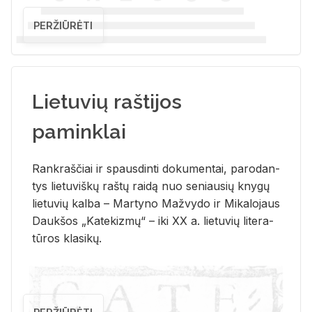
PERŽIŪRĖTI
Lietuvių raštijos
paminklai
Rank­raš­čiai ir spaus­din­ti do­ku­men­tai, pa­ro­dan­
tys lie­tu­viš­kų raš­tų rai­dą nuo se­niau­sių kny­gų
lie­tu­vių kal­ba – Mar­ty­no Ma­žvy­do ir Mi­ka­lo­jaus
Dauk­šos „Ka­te­kiz­mų“ – iki XX a. lie­tu­vių li­te­ra­
tū­ros kla­si­kų.