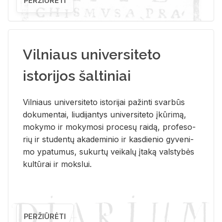
PERŽIŪRĖTI
Vilniaus universiteto
istorijos šaltiniai
Vil­niaus uni­ver­si­te­to is­to­ri­jai pa­žin­ti svar­būs
do­ku­men­tai, liu­di­jan­tys uni­ver­si­te­to įkū­ri­mą,
mo­ky­mo ir mo­ky­mo­si pro­ce­sų rai­dą, pro­fe­so­
rių ir stu­den­tų aka­de­mi­nio ir kas­die­nio gy­ve­ni­
mo ypa­tu­mus, su­kur­tų vei­ka­lų įta­ką vals­ty­bės
kul­tū­rai ir moks­lui.
PERŽIŪRĖTI