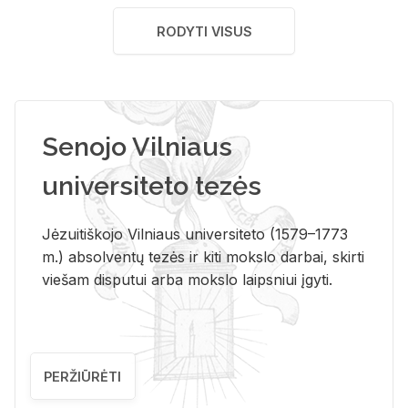
RODYTI VISUS
Senojo Vilniaus
universiteto tezės
Jėzuitiškojo Vilniaus universiteto (1579–1773
m.) absolventų tezės ir kiti mokslo darbai, skirti
viešam disputui arba mokslo laipsniui įgyti.
PERŽIŪRĖTI