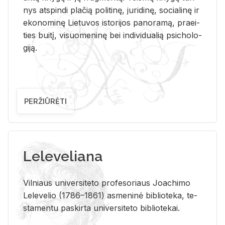
nys at­spin­di pla­čią po­li­ti­nę, ju­ri­di­nę, so­cia­li­nę ir
eko­no­mi­nę Lie­tu­vos is­to­ri­jos pa­no­ra­mą, pra­ei­
ties bui­tį, vi­suo­me­ni­nę bei in­di­vi­dua­lią psi­cho­lo­
gi­ją.
PERŽIŪRĖTI
Leleveliana
Vil­niaus uni­ver­si­te­to pro­fe­so­riaus Jo­a­chi­mo
Le­le­ve­lio (1786–1861) as­me­ni­nė bi­b­lio­te­ka, te­
sta­men­tu pa­skir­ta uni­ver­si­te­to bi­b­lio­te­kai.