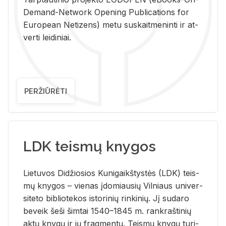
De­mand-Ne­twork Ope­ning Pub­li­ca­tions for
Eu­ro­pe­an Ne­ti­zens) metu su­skait­me­nin­ti ir at­
ver­ti lei­di­niai.
PERŽIŪRĖTI
LDK teismų knygos
Lie­tu­vos Di­džio­sios Ku­ni­gaikš­tys­tės (LDK) teis­
mų kny­gos – vie­nas įdo­miau­sių Vil­niaus uni­ver­
si­te­to bi­b­lio­te­kos is­to­ri­nių rin­ki­nių. Jį su­da­ro
be­veik šeši šim­tai 1540–1845 m. rank­raš­ti­nių
aktų kny­gų ir jų frag­men­tų. Teis­mų kny­gų tu­ri­