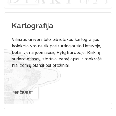
Kartografija
Vil­niaus uni­ver­si­te­to bi­b­lio­te­kos kar­to­gra­fi­jos
ko­lek­ci­ja yra ne tik pati tur­tin­giau­sia Lie­tu­vo­je,
bet ir vie­na įdo­miau­sių Rytų Eu­ro­po­je. Rin­ki­nį
su­da­ro at­la­sai, is­to­ri­niai že­mė­la­piai ir rank­raš­ti­
niai že­mių pla­nai bei brė­ži­niai.
PERŽIŪRĖTI