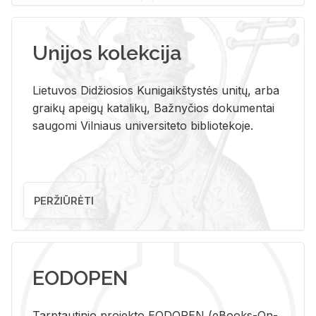
Unijos kolekcija
Lietuvos Didžiosios Kunigaikštystės unitų, arba
graikų apeigų katalikų, Bažnyčios dokumentai
saugomi Vilniaus universiteto bibliotekoje.
PERŽIŪRĖTI
EODOPEN
Tarp­tau­ti­nio pro­jek­to EO­DO­PEN (eBo­oks-On-