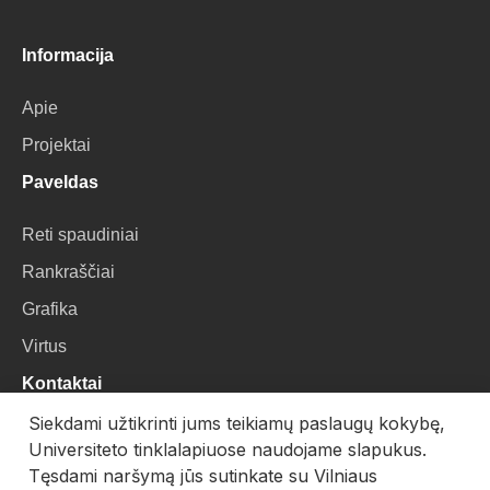
Informacija
Apie
Projektai
Paveldas
Reti spaudiniai
Rankraščiai
Grafika
Virtus
Kontaktai
Siekdami užtikrinti jums teikiamų paslaugų kokybę,
VU Biblioteka
Universiteto tinklalapiuose naudojame slapukus.
Universiteto g. 3, LT-01122, Vilnius
Tęsdami naršymą jūs sutinkate su Vilniaus