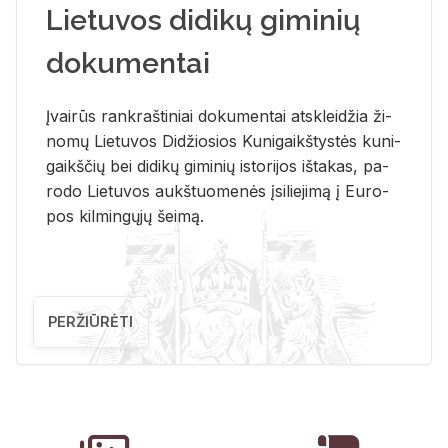
Lietuvos didikų giminių
dokumentai
Įvai­rūs rank­raš­ti­niai do­ku­men­tai at­sklei­džia ži­
no­mų Lie­tu­vos Di­džio­sios Ku­ni­gaikš­tys­tės ku­ni­
gaikš­čių bei di­di­kų gi­mi­nių is­to­ri­jos iš­ta­kas, pa­
ro­do Lie­tu­vos aukš­tuo­me­nės įsi­lie­ji­mą į Eu­ro­
pos kil­min­gų­jų šei­mą.
PERŽIŪRĖTI