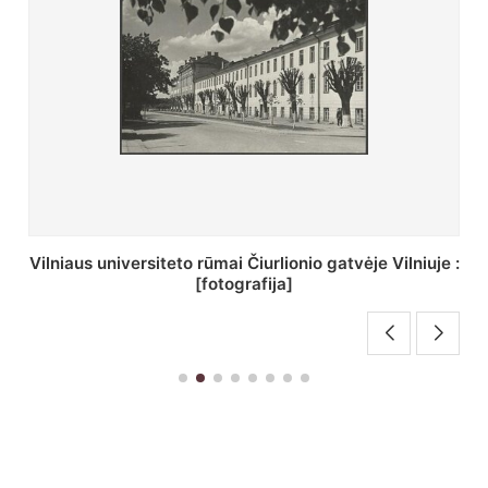
St. Batoro universiteto J. Pilsudskio kolegija :
[fotografija]