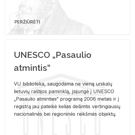
PERŽIŪRĖTI
UNESCO „Pasaulio
atmintis“
VU biblioteka, saugodama ne vieną unikalų
lietuvių raštijos paminklą, įsijungė į UNESCO
„Pasaulio atminties“ programą 2006 metais ir į
registrą jau pateikė kelias dešimtis vertingiausių
nacionalinės bei regioninės reikšmės objektų.