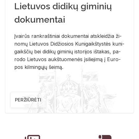
Lietuvos didikų giminių
dokumentai
Įvai­rūs rank­raš­ti­niai do­ku­men­tai at­sklei­džia ži­
no­mų Lie­tu­vos Di­džio­sios Ku­ni­gaikš­tys­tės ku­ni­
gaikš­čių bei di­di­kų gi­mi­nių is­to­ri­jos iš­ta­kas, pa­
ro­do Lie­tu­vos aukš­tuo­me­nės įsi­lie­ji­mą į Eu­ro­
pos kil­min­gų­jų šei­mą.
PERŽIŪRĖTI