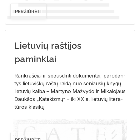
PERŽIŪRĖTI
Lietuvių raštijos
paminklai
Rank­raš­čiai ir spaus­din­ti do­ku­men­tai, pa­ro­dan­
tys lie­tu­viš­kų raš­tų rai­dą nuo se­niau­sių kny­gų
lie­tu­vių kal­ba – Mar­ty­no Ma­žvy­do ir Mi­ka­lo­jaus
Dauk­šos „Ka­te­kiz­mų“ – iki XX a. lie­tu­vių li­te­ra­
tū­ros kla­si­kų.