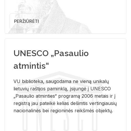
PERŽIŪRĖTI
UNESCO „Pasaulio
atmintis“
VU biblioteka, saugodama ne vieną unikalų
lietuvių raštijos paminklą, įsijungė į UNESCO
„Pasaulio atminties“ programą 2006 metais ir į
registrą jau pateikė kelias dešimtis vertingiausių
nacionalinės bei regioninės reikšmės objektų.