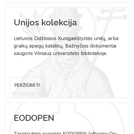
Unijos kolekcija
Lietuvos Didžiosios Kunigaikštystės unitų, arba
graikų apeigų katalikų, Bažnyčios dokumentai
saugomi Vilniaus universiteto bibliotekoje.
PERŽIŪRĖTI
EODOPEN
Tarp­tau­ti­nio pro­jek­to EO­DO­PEN (eBo­oks-On-