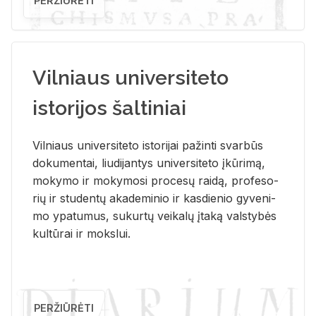
PERŽIŪRĖTI
Vilniaus universiteto
istorijos šaltiniai
Vil­niaus uni­ver­si­te­to is­to­ri­jai pa­žin­ti svar­būs
do­ku­men­tai, liu­di­jan­tys uni­ver­si­te­to įkū­ri­mą,
mo­ky­mo ir mo­ky­mo­si pro­ce­sų rai­dą, pro­fe­so­
rių ir stu­den­tų aka­de­mi­nio ir kas­die­nio gy­ve­ni­
mo ypa­tu­mus, su­kur­tų vei­ka­lų įta­ką vals­ty­bės
kul­tū­rai ir moks­lui.
PERŽIŪRĖTI