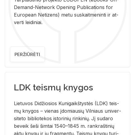
De­mand-Ne­twork Ope­ning Pub­li­ca­tions for
Eu­ro­pe­an Ne­ti­zens) metu su­skait­me­nin­ti ir at­
ver­ti lei­di­niai.
PERŽIŪRĖTI
LDK teismų knygos
Lie­tu­vos Di­džio­sios Ku­ni­gaikš­tys­tės (LDK) teis­
mų kny­gos – vie­nas įdo­miau­sių Vil­niaus uni­ver­
si­te­to bi­b­lio­te­kos is­to­ri­nių rin­ki­nių. Jį su­da­ro
be­veik šeši šim­tai 1540–1845 m. rank­raš­ti­nių
aktų kny­gų ir jų frag­men­tų. Teis­mų kny­gų tu­ri­