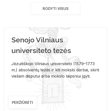
RODYTI VISUS
Senojo Vilniaus
universiteto tezės
Jėzuitiškojo Vilniaus universiteto (1579–1773
m.) absolventų tezės ir kiti mokslo darbai, skirti
viešam disputui arba mokslo laipsniui įgyti.
PERŽIŪRĖTI