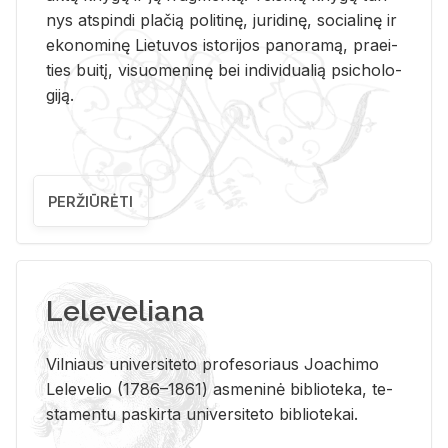
nys at­spin­di pla­čią po­li­ti­nę, ju­ri­di­nę, so­cia­li­nę ir
eko­no­mi­nę Lie­tu­vos is­to­ri­jos pa­no­ra­mą, pra­ei­
ties bui­tį, vi­suo­me­ni­nę bei in­di­vi­dua­lią psi­cho­lo­
gi­ją.
PERŽIŪRĖTI
Leleveliana
Vil­niaus uni­ver­si­te­to pro­fe­so­riaus Jo­a­chi­mo
Le­le­ve­lio (1786–1861) as­me­ni­nė bi­b­lio­te­ka, te­
sta­men­tu pa­skir­ta uni­ver­si­te­to bi­b­lio­te­kai.