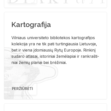
Kartografija
Vil­niaus uni­ver­si­te­to bi­b­lio­te­kos kar­to­gra­fi­jos
ko­lek­ci­ja yra ne tik pati tur­tin­giau­sia Lie­tu­vo­je,
bet ir vie­na įdo­miau­sių Rytų Eu­ro­po­je. Rin­ki­nį
su­da­ro at­la­sai, is­to­ri­niai že­mė­la­piai ir rank­raš­ti­
niai že­mių pla­nai bei brė­ži­niai.
PERŽIŪRĖTI