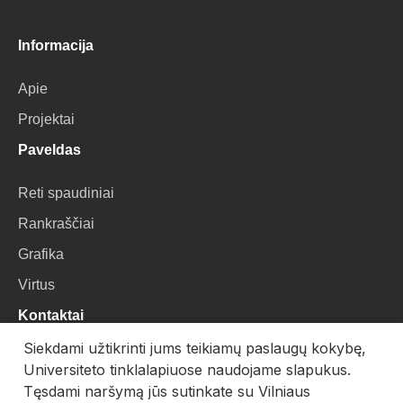
Informacija
Apie
Projektai
Paveldas
Reti spaudiniai
Rankraščiai
Grafika
Virtus
Kontaktai
Siekdami užtikrinti jums teikiamų paslaugų kokybę,
VU Biblioteka
Universiteto tinklalapiuose naudojame slapukus.
Universiteto g. 3, LT-01122, Vilnius
Tęsdami naršymą jūs sutinkate su Vilniaus