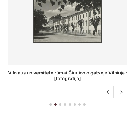
St. Batoro universiteto J. Pilsudskio kolegija :
[fotografija]