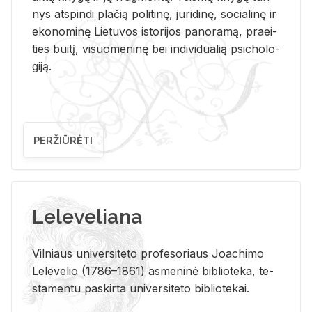
nys at­spin­di pla­čią po­li­ti­nę, ju­ri­di­nę, so­cia­li­nę ir
eko­no­mi­nę Lie­tu­vos is­to­ri­jos pa­no­ra­mą, pra­ei­
ties bui­tį, vi­suo­me­ni­nę bei in­di­vi­dua­lią psi­cho­lo­
gi­ją.
PERŽIŪRĖTI
Leleveliana
Vil­niaus uni­ver­si­te­to pro­fe­so­riaus Jo­a­chi­mo
Le­le­ve­lio (1786–1861) as­me­ni­nė bi­b­lio­te­ka, te­
sta­men­tu pa­skir­ta uni­ver­si­te­to bi­b­lio­te­kai.