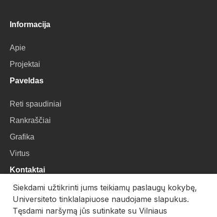
Informacija
Apie
Projektai
Paveldas
Reti spaudiniai
Rankraščiai
Grafika
Virtus
Kontaktai
Siekdami užtikrinti jums teikiamų paslaugų kokybę,
VU Biblioteka
Universiteto tinklalapiuose naudojame slapukus.
Universiteto g. 3, LT-01122, Vilnius
Tęsdami naršymą jūs sutinkate su Vilniaus