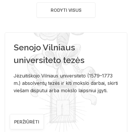
RODYTI VISUS
Senojo Vilniaus
universiteto tezės
Jėzuitiškojo Vilniaus universiteto (1579–1773
m.) absolventų tezės ir kiti mokslo darbai, skirti
viešam disputui arba mokslo laipsniui įgyti.
PERŽIŪRĖTI