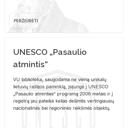
PERŽIŪRĖTI
UNESCO „Pasaulio
atmintis“
VU biblioteka, saugodama ne vieną unikalų
lietuvių raštijos paminklą, įsijungė į UNESCO
„Pasaulio atminties“ programą 2006 metais ir į
registrą jau pateikė kelias dešimtis vertingiausių
nacionalinės bei regioninės reikšmės objektų.