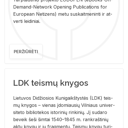
De­mand-Ne­twork Ope­ning Pub­li­ca­tions for
Eu­ro­pe­an Ne­ti­zens) metu su­skait­me­nin­ti ir at­
ver­ti lei­di­niai.
PERŽIŪRĖTI
LDK teismų knygos
Lie­tu­vos Di­džio­sios Ku­ni­gaikš­tys­tės (LDK) teis­
mų kny­gos – vie­nas įdo­miau­sių Vil­niaus uni­ver­
si­te­to bi­b­lio­te­kos is­to­ri­nių rin­ki­nių. Jį su­da­ro
be­veik šeši šim­tai 1540–1845 m. rank­raš­ti­nių
aktų kny­gų ir jų frag­men­tų. Teis­mų kny­gų tu­ri­