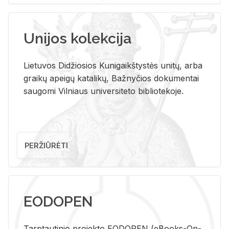
Unijos kolekcija
Lietuvos Didžiosios Kunigaikštystės unitų, arba
graikų apeigų katalikų, Bažnyčios dokumentai
saugomi Vilniaus universiteto bibliotekoje.
PERŽIŪRĖTI
EODOPEN
Tarp­tau­ti­nio pro­jek­to EO­DO­PEN (eBo­oks-On-