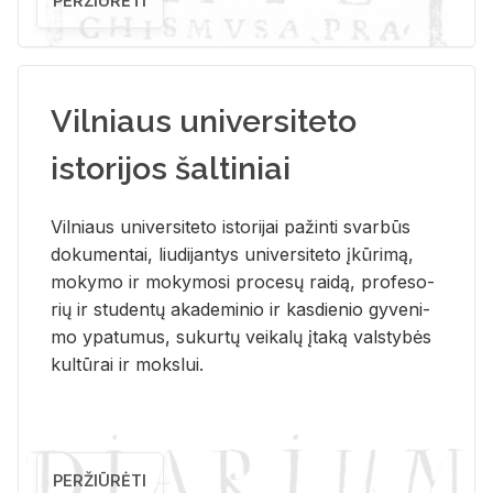
PERŽIŪRĖTI
Vilniaus universiteto
istorijos šaltiniai
Vil­niaus uni­ver­si­te­to is­to­ri­jai pa­žin­ti svar­būs
do­ku­men­tai, liu­di­jan­tys uni­ver­si­te­to įkū­ri­mą,
mo­ky­mo ir mo­ky­mo­si pro­ce­sų rai­dą, pro­fe­so­
rių ir stu­den­tų aka­de­mi­nio ir kas­die­nio gy­ve­ni­
mo ypa­tu­mus, su­kur­tų vei­ka­lų įta­ką vals­ty­bės
kul­tū­rai ir moks­lui.
PERŽIŪRĖTI