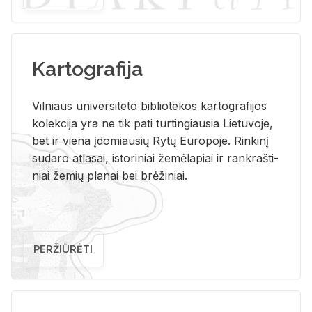
Kartografija
Vil­niaus uni­ver­si­te­to bi­b­lio­te­kos kar­to­gra­fi­jos
ko­lek­ci­ja yra ne tik pati tur­tin­giau­sia Lie­tu­vo­je,
bet ir vie­na įdo­miau­sių Rytų Eu­ro­po­je. Rin­ki­nį
su­da­ro at­la­sai, is­to­ri­niai že­mė­la­piai ir rank­raš­ti­
niai že­mių pla­nai bei brė­ži­niai.
PERŽIŪRĖTI