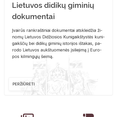
Lietuvos didikų giminių
dokumentai
Įvai­rūs rank­raš­ti­niai do­ku­men­tai at­sklei­džia ži­
no­mų Lie­tu­vos Di­džio­sios Ku­ni­gaikš­tys­tės ku­ni­
gaikš­čių bei di­di­kų gi­mi­nių is­to­ri­jos iš­ta­kas, pa­
ro­do Lie­tu­vos aukš­tuo­me­nės įsi­lie­ji­mą į Eu­ro­
pos kil­min­gų­jų šei­mą.
PERŽIŪRĖTI