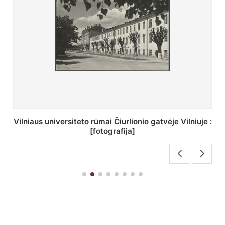
St. Batoro universiteto J. Pilsudskio kolegija :
[fotografija]