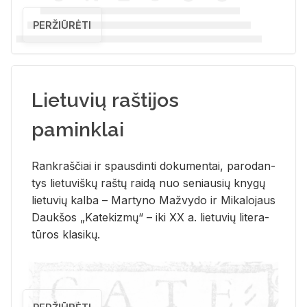
PERŽIŪRĖTI
Lietuvių raštijos
paminklai
Rank­raš­čiai ir spaus­din­ti do­ku­men­tai, pa­ro­dan­
tys lie­tu­viš­kų raš­tų rai­dą nuo se­niau­sių kny­gų
lie­tu­vių kal­ba – Mar­ty­no Ma­žvy­do ir Mi­ka­lo­jaus
Dauk­šos „Ka­te­kiz­mų“ – iki XX a. lie­tu­vių li­te­ra­
tū­ros kla­si­kų.