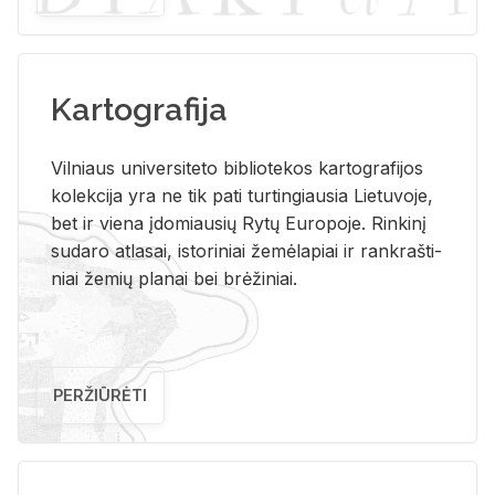
Kartografija
Vil­niaus uni­ver­si­te­to bi­b­lio­te­kos kar­to­gra­fi­jos
ko­lek­ci­ja yra ne tik pati tur­tin­giau­sia Lie­tu­vo­je,
bet ir vie­na įdo­miau­sių Rytų Eu­ro­po­je. Rin­ki­nį
su­da­ro at­la­sai, is­to­ri­niai že­mė­la­piai ir rank­raš­ti­
niai že­mių pla­nai bei brė­ži­niai.
PERŽIŪRĖTI