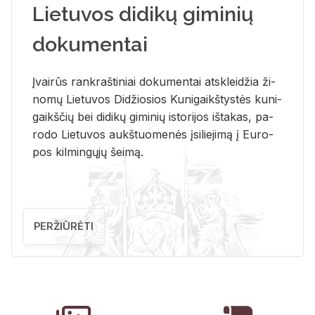
Lietuvos didikų giminių
dokumentai
Įvai­rūs rank­raš­ti­niai do­ku­men­tai at­sklei­džia ži­
no­mų Lie­tu­vos Di­džio­sios Ku­ni­gaikš­tys­tės ku­ni­
gaikš­čių bei di­di­kų gi­mi­nių is­to­ri­jos iš­ta­kas, pa­
ro­do Lie­tu­vos aukš­tuo­me­nės įsi­lie­ji­mą į Eu­ro­
pos kil­min­gų­jų šei­mą.
PERŽIŪRĖTI