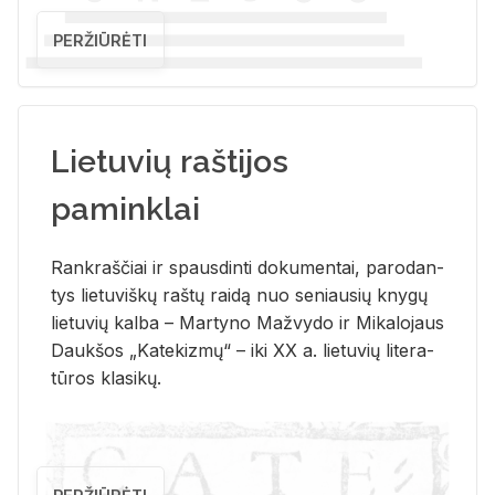
PERŽIŪRĖTI
Lietuvių raštijos
paminklai
Rank­raš­čiai ir spaus­din­ti do­ku­men­tai, pa­ro­dan­
tys lie­tu­viš­kų raš­tų rai­dą nuo se­niau­sių kny­gų
lie­tu­vių kal­ba – Mar­ty­no Ma­žvy­do ir Mi­ka­lo­jaus
Dauk­šos „Ka­te­kiz­mų“ – iki XX a. lie­tu­vių li­te­ra­
tū­ros kla­si­kų.