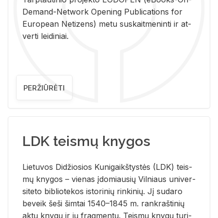
De­mand-Ne­twork Ope­ning Pub­li­ca­tions for
Eu­ro­pe­an Ne­ti­zens) metu su­skait­me­nin­ti ir at­
ver­ti lei­di­niai.
PERŽIŪRĖTI
LDK teismų knygos
Lie­tu­vos Di­džio­sios Ku­ni­gaikš­tys­tės (LDK) teis­
mų kny­gos – vie­nas įdo­miau­sių Vil­niaus uni­ver­
si­te­to bi­b­lio­te­kos is­to­ri­nių rin­ki­nių. Jį su­da­ro
be­veik šeši šim­tai 1540–1845 m. rank­raš­ti­nių
aktų kny­gų ir jų frag­men­tų. Teis­mų kny­gų tu­ri­