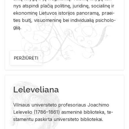
nys at­spin­di pla­čią po­li­ti­nę, ju­ri­di­nę, so­cia­li­nę ir
eko­no­mi­nę Lie­tu­vos is­to­ri­jos pa­no­ra­mą, pra­ei­
ties bui­tį, vi­suo­me­ni­nę bei in­di­vi­dua­lią psi­cho­lo­
gi­ją.
PERŽIŪRĖTI
Leleveliana
Vil­niaus uni­ver­si­te­to pro­fe­so­riaus Jo­a­chi­mo
Le­le­ve­lio (1786–1861) as­me­ni­nė bi­b­lio­te­ka, te­
sta­men­tu pa­skir­ta uni­ver­si­te­to bi­b­lio­te­kai.