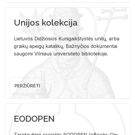
Unijos kolekcija
Lietuvos Didžiosios Kunigaikštystės unitų, arba
graikų apeigų katalikų, Bažnyčios dokumentai
saugomi Vilniaus universiteto bibliotekoje.
PERŽIŪRĖTI
EODOPEN
Tarp­tau­ti­nio pro­jek­to EO­DO­PEN (eBo­oks-On-