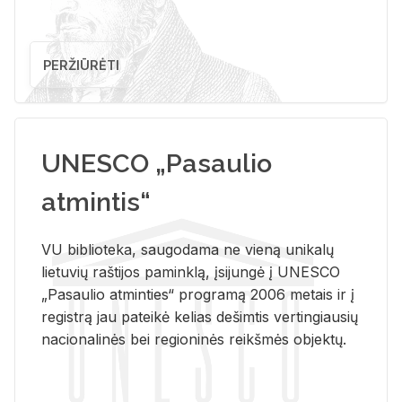
PERŽIŪRĖTI
UNESCO „Pasaulio
atmintis“
VU biblioteka, saugodama ne vieną unikalų
lietuvių raštijos paminklą, įsijungė į UNESCO
„Pasaulio atminties“ programą 2006 metais ir į
registrą jau pateikė kelias dešimtis vertingiausių
nacionalinės bei regioninės reikšmės objektų.