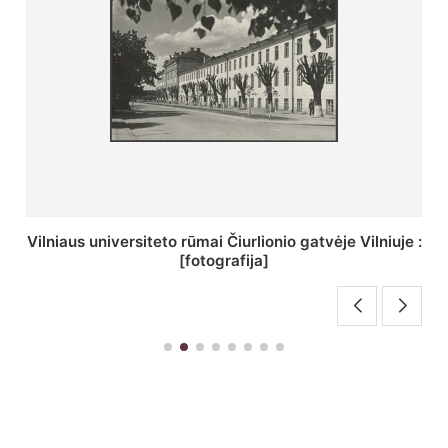
St. Batoro universiteto J. Pilsudskio kolegija :
[fotografija]