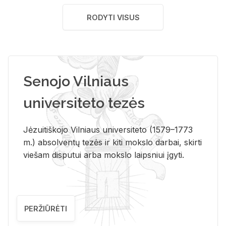
RODYTI VISUS
Senojo Vilniaus
universiteto tezės
Jėzuitiškojo Vilniaus universiteto (1579–1773
m.) absolventų tezės ir kiti mokslo darbai, skirti
viešam disputui arba mokslo laipsniui įgyti.
PERŽIŪRĖTI