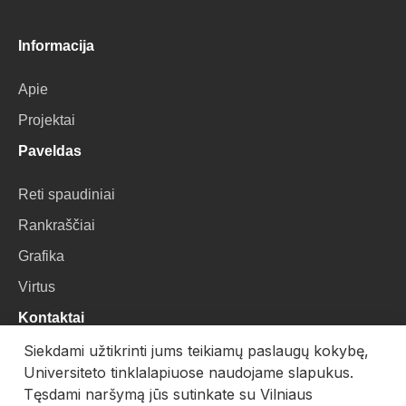
Informacija
Apie
Projektai
Paveldas
Reti spaudiniai
Rankraščiai
Grafika
Virtus
Kontaktai
Siekdami užtikrinti jums teikiamų paslaugų kokybę,
VU Biblioteka
Universiteto tinklalapiuose naudojame slapukus.
Universiteto g. 3, LT-01122, Vilnius
Tęsdami naršymą jūs sutinkate su Vilniaus