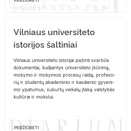
PERŽIŪRĖTI
Vilniaus universiteto
istorijos šaltiniai
Vil­niaus uni­ver­si­te­to is­to­ri­jai pa­žin­ti svar­būs
do­ku­men­tai, liu­di­jan­tys uni­ver­si­te­to įkū­ri­mą,
mo­ky­mo ir mo­ky­mo­si pro­ce­sų rai­dą, pro­fe­so­
rių ir stu­den­tų aka­de­mi­nio ir kas­die­nio gy­ve­ni­
mo ypa­tu­mus, su­kur­tų vei­ka­lų įta­ką vals­ty­bės
kul­tū­rai ir moks­lui.
PERŽIŪRĖTI