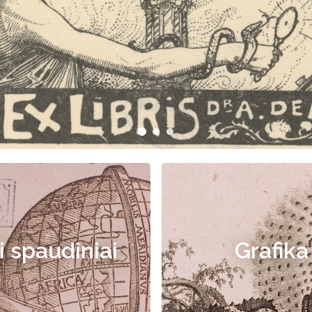
i spaudiniai
Grafika