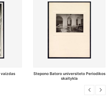
o Periodikos
Periodikos skaitykla Stepono Batoro
universiteto bibliotekoje