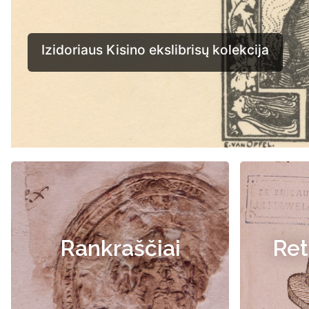
Rankraščiai
Ret