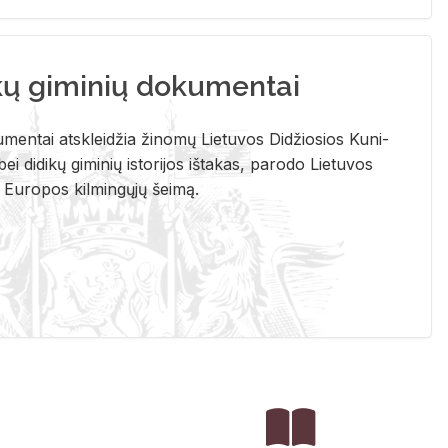
kų giminių dokumentai
u­men­tai at­sklei­džia ži­no­mų Lie­tu­vos Di­džio­sios Ku­ni­
ei di­di­kų gi­mi­nių is­to­ri­jos iš­ta­kas, pa­ro­do Lie­tu­vos
į Eu­ro­pos kil­min­gų­jų šei­mą.