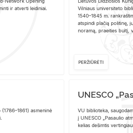
and-Ne­twork Ope­ning
Lie­tu­vos Di­džio­sios Ku­n
i ir at­ver­ti lei­di­niai.
Vil­niaus uni­ver­si­te­to bi­b­
1540–1845 m. rank­raš­ti­ni
at­spin­di pla­čią po­li­ti­nę, j
no­ra­mą, pra­ei­ties bui­tį, vi
PERŽIŪRĖTI
UNESCO „Pasa
­lio (1786–1861) as­me­ni­nė
VU biblioteka, saugodama 
i.
į UNESCO „Pasaulio atmin
kelias dešimtis vertingia