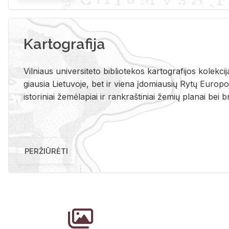
Kartografija
Vil­niaus uni­ver­si­te­to bi­b­lio­te­kos kar­to­gra­fi­jos ko­lek­c
giau­sia Lie­tu­vo­je, bet ir vie­na įdo­miau­sių Rytų Eu­ro­po­je
is­to­ri­niai že­mė­la­piai ir rank­raš­ti­niai že­mių pla­nai bei br
PERŽIŪRĖTI