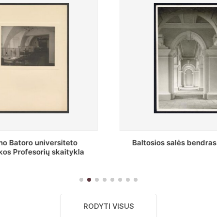
s salės bendras vaizdas
Stepono Batoro universitet
skaitykla
RODYTI VISUS