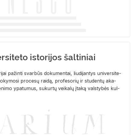
siteto istorijos šaltiniai
­ri­jai pa­žin­ti svar­būs do­ku­men­tai, liu­di­jan­tys uni­ver­si­te­
­ky­mo­si pro­ce­sų rai­dą, pro­fe­so­rių ir stu­den­tų aka­
e­ni­mo ypa­tu­mus, su­kur­tų vei­ka­lų įta­ką vals­ty­bės kul­