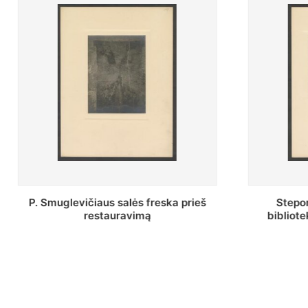
Stepono Batoro universiteto
Baltosio
bibliotekos Profesorių skaitykla