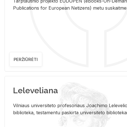
Tarp­tau­ti­nio pro­jek­to EO­DO­PEN (eBo­oks-On-De­m
Pub­li­ca­tions for Eu­ro­pe­an Ne­ti­zens) metu su­skait­me­nin­t
PERŽIŪRĖTI
Leleveliana
Vil­niaus uni­ver­si­te­to pro­fe­so­riaus Jo­a­chi­mo Le­le­ve
bi­b­lio­te­ka, te­sta­men­tu pa­skir­ta uni­ver­si­te­to bi­b­lio­te­ka