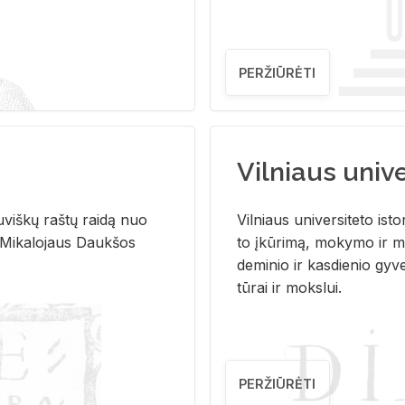
PERŽIŪRĖTI
Vilniaus univer
u­viš­kų raš­tų rai­dą nuo
Vil­niaus uni­ver­si­te­to is­to
 Mi­ka­lo­jaus Dauk­šos
to įkū­ri­mą, mo­ky­mo ir mo
de­mi­nio ir kas­die­nio gy­v
tū­rai ir moks­lui.
PERŽIŪRĖTI