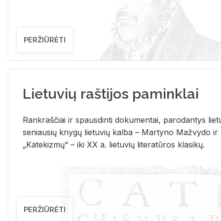
PERŽIŪRĖTI
Lietuvių raštijos paminklai
Rank­raš­čiai ir spaus­din­ti do­ku­men­tai, pa­ro­dan­tys lie­t
se­niau­sių kny­gų lie­tu­vių kal­ba – Mar­ty­no Ma­žvy­do ir
„Ka­te­kiz­mų“ – iki XX a. lie­tu­vių li­te­ra­tū­ros kla­si­kų.
PERŽIŪRĖTI