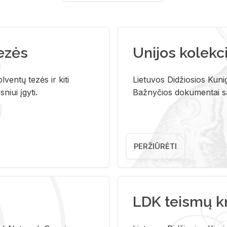
tezės
Unijos kolekci
ventų tezės ir kiti
Lietuvos Didžiosios Kunig
niui įgyti.
Bažnyčios dokumentai sau
PERŽIŪRĖTI
LDK teismų k