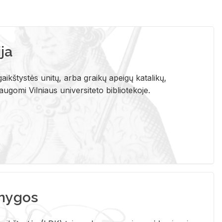
ja
aikštystės unitų, arba graikų apeigų katalikų,
gomi Vilniaus universiteto bibliotekoje.
nygos