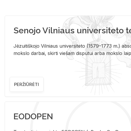
Senojo Vilniaus universiteto 
Jėzuitiškojo Vilniaus universiteto (1579–1773 m.) absol
mokslo darbai, skirti viešam disputui arba mokslo laips
PERŽIŪRĖTI
EODOPEN