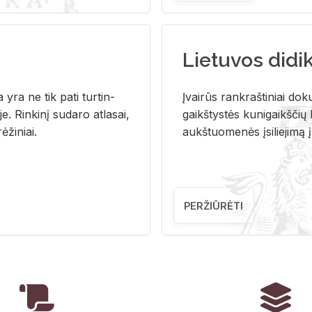
Lietuvos didi
i­ja yra ne tik pati tur­tin­
Įvai­rūs rank­raš­ti­niai do­k
. Rin­ki­nį su­da­ro at­la­sai,
gaikš­tys­tės ku­ni­gaikš­čių b
ė­ži­niai.
aukš­tuo­me­nės įsi­lie­ji­mą 
PERŽIŪRĖTI