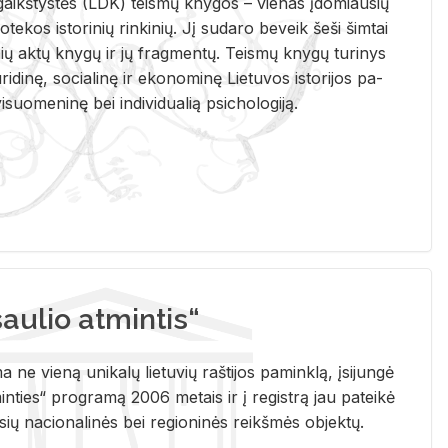
i­gaikš­tys­tės (LDK) teis­mų kny­gos – vie­nas įdo­miau­sių
lio­te­kos is­to­ri­nių rin­ki­nių. Jį su­da­ro be­veik šeši šim­tai
ų aktų kny­gų ir jų frag­men­tų. Teis­mų kny­gų tu­ri­nys
u­ri­di­nę, so­cia­li­nę ir eko­no­mi­nę Lie­tu­vos is­to­ri­jos pa­
­suo­me­ni­nę bei in­di­vi­dua­lią psi­cho­lo­gi­ją.
ulio atmintis“
ne vieną unikalų lietuvių raštijos paminklą, įsijungė
ties“ programą 2006 metais ir į registrą jau pateikė
usių nacionalinės bei regioninės reikšmės objektų.