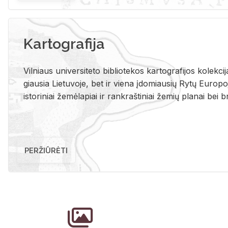
Kartografija
Vil­niaus uni­ver­si­te­to bi­b­lio­te­kos kar­to­gra­fi­jos ko­lek­c
giau­sia Lie­tu­vo­je, bet ir vie­na įdo­miau­sių Rytų Eu­ro­po­je
is­to­ri­niai že­mė­la­piai ir rank­raš­ti­niai že­mių pla­nai bei br
PERŽIŪRĖTI