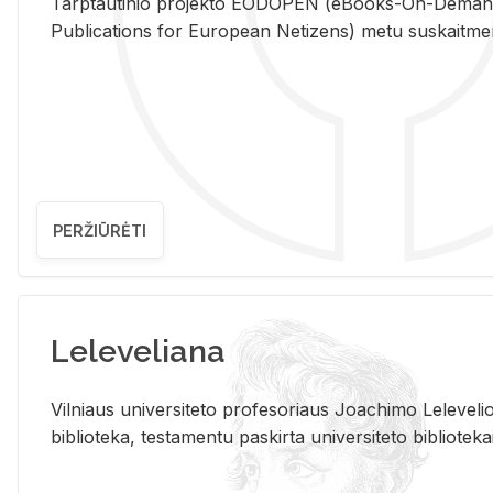
Tarp­tau­ti­nio pro­jek­to EO­DO­PEN (eBo­oks-On-De­m
Pub­li­ca­tions for Eu­ro­pe­an Ne­ti­zens) metu su­skait­me­nin­t
PERŽIŪRĖTI
Leleveliana
Vil­niaus uni­ver­si­te­to pro­fe­so­riaus Jo­a­chi­mo Le­le­ve
bi­b­lio­te­ka, te­sta­men­tu pa­skir­ta uni­ver­si­te­to bi­b­lio­te­ka