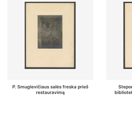
Stepono Batoro universiteto
Baltosio
bibliotekos Profesorių skaitykla