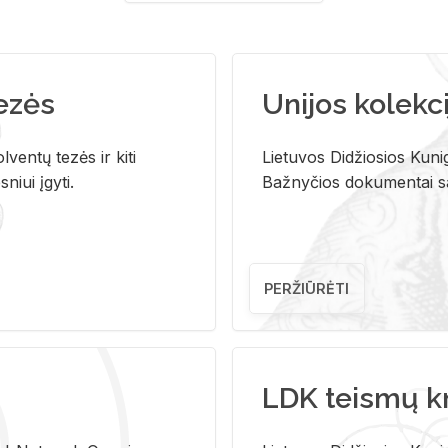
tezės
Unijos kolekci
ventų tezės ir kiti
Lietuvos Didžiosios Kunig
niui įgyti.
Bažnyčios dokumentai sau
PERŽIŪRĖTI
LDK teismų k