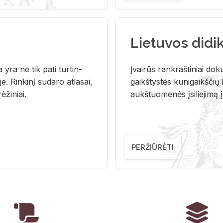
Lietuvos didi
i­ja yra ne tik pati tur­tin­
Įvai­rūs rank­raš­ti­niai do­k
. Rin­ki­nį su­da­ro at­la­sai,
gaikš­tys­tės ku­ni­gaikš­čių b
ė­ži­niai.
aukš­tuo­me­nės įsi­lie­ji­mą 
PERŽIŪRĖTI