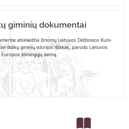
kų giminių dokumentai
u­men­tai at­sklei­džia ži­no­mų Lie­tu­vos Di­džio­sios Ku­ni­
ei di­di­kų gi­mi­nių is­to­ri­jos iš­ta­kas, pa­ro­do Lie­tu­vos
į Eu­ro­pos kil­min­gų­jų šei­mą.