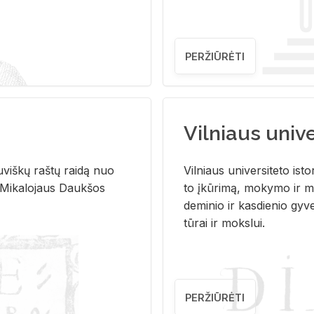
PERŽIŪRĖTI
Vilniaus univer
u­viš­kų raš­tų rai­dą nuo
Vil­niaus uni­ver­si­te­to is­to
 Mi­ka­lo­jaus Dauk­šos
to įkū­ri­mą, mo­ky­mo ir mo
de­mi­nio ir kas­die­nio gy­v
tū­rai ir moks­lui.
PERŽIŪRĖTI