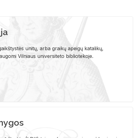
ja
aikštystės unitų, arba graikų apeigų katalikų,
gomi Vilniaus universiteto bibliotekoje.
nygos