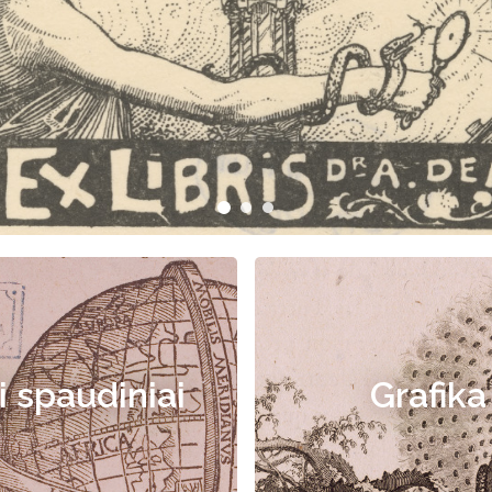
i spaudiniai
Grafika