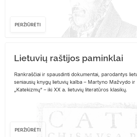
PERŽIŪRĖTI
Lietuvių raštijos paminklai
Rank­raš­čiai ir spaus­din­ti do­ku­men­tai, pa­ro­dan­tys lie­t
se­niau­sių kny­gų lie­tu­vių kal­ba – Mar­ty­no Ma­žvy­do ir
„Ka­te­kiz­mų“ – iki XX a. lie­tu­vių li­te­ra­tū­ros kla­si­kų.
PERŽIŪRĖTI