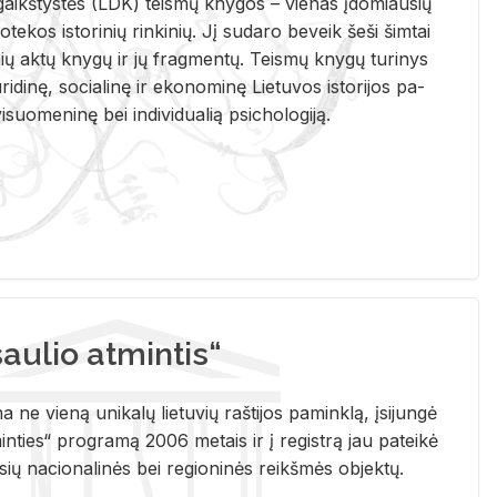
i­gaikš­tys­tės (LDK) teis­mų kny­gos – vie­nas įdo­miau­sių
lio­te­kos is­to­ri­nių rin­ki­nių. Jį su­da­ro be­veik šeši šim­tai
ų aktų kny­gų ir jų frag­men­tų. Teis­mų kny­gų tu­ri­nys
u­ri­di­nę, so­cia­li­nę ir eko­no­mi­nę Lie­tu­vos is­to­ri­jos pa­
­suo­me­ni­nę bei in­di­vi­dua­lią psi­cho­lo­gi­ją.
ulio atmintis“
ne vieną unikalų lietuvių raštijos paminklą, įsijungė
ties“ programą 2006 metais ir į registrą jau pateikė
usių nacionalinės bei regioninės reikšmės objektų.