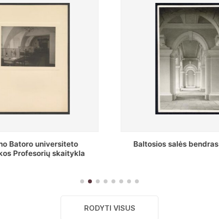
s salės bendras vaizdas
Stepono Batoro universitet
skaitykla
RODYTI VISUS