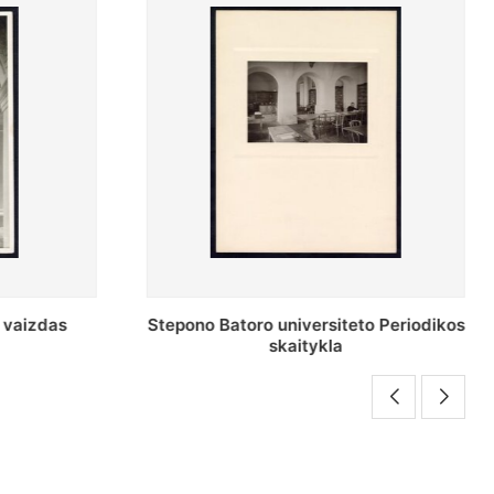
o Periodikos
Periodikos skaitykla Stepono Batoro
universiteto bibliotekoje