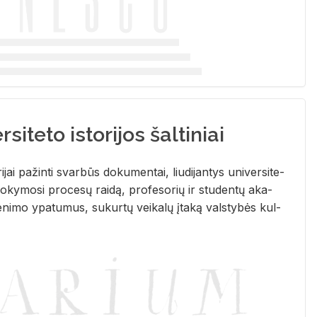
siteto istorijos šaltiniai
­ri­jai pa­žin­ti svar­būs do­ku­men­tai, liu­di­jan­tys uni­ver­si­te­
­ky­mo­si pro­ce­sų rai­dą, pro­fe­so­rių ir stu­den­tų aka­
e­ni­mo ypa­tu­mus, su­kur­tų vei­ka­lų įta­ką vals­ty­bės kul­