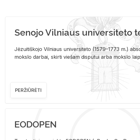
Senojo Vilniaus universiteto 
Jėzuitiškojo Vilniaus universiteto (1579–1773 m.) absol
mokslo darbai, skirti viešam disputui arba mokslo laips
PERŽIŪRĖTI
EODOPEN