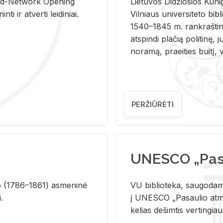
and-Ne­twork Ope­ning
Lie­tu­vos Di­džio­sios Ku­n
i ir at­ver­ti lei­di­niai.
Vil­niaus uni­ver­si­te­to bi­b­
1540–1845 m. rank­raš­ti­ni
at­spin­di pla­čią po­li­ti­nę, j
no­ra­mą, pra­ei­ties bui­tį, vi
PERŽIŪRĖTI
UNESCO „Pasa
­lio (1786–1861) as­me­ni­nė
VU biblioteka, saugodama 
i.
į UNESCO „Pasaulio atmin
kelias dešimtis vertingia