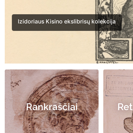
Rankraščiai
Ret