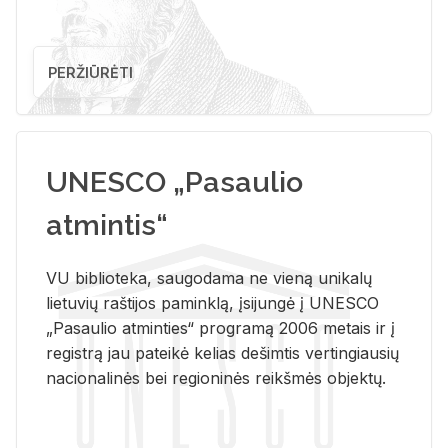
PERŽIŪRĖTI
UNESCO „Pasaulio
atmintis“
VU biblioteka, saugodama ne vieną unikalų
lietuvių raštijos paminklą, įsijungė į UNESCO
„Pasaulio atminties“ programą 2006 metais ir į
registrą jau pateikė kelias dešimtis vertingiausių
nacionalinės bei regioninės reikšmės objektų.