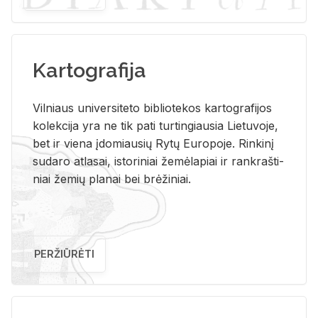
Kartografija
Vil­niaus uni­ver­si­te­to bi­b­lio­te­kos kar­to­gra­fi­jos
ko­lek­ci­ja yra ne tik pati tur­tin­giau­sia Lie­tu­vo­je,
bet ir vie­na įdo­miau­sių Rytų Eu­ro­po­je. Rin­ki­nį
su­da­ro at­la­sai, is­to­ri­niai že­mė­la­piai ir rank­raš­ti­
niai že­mių pla­nai bei brė­ži­niai.
PERŽIŪRĖTI