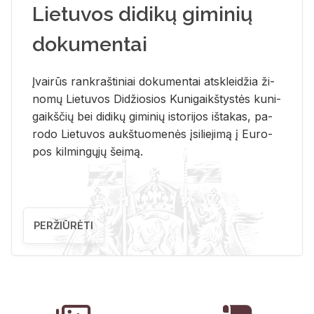
Lietuvos didikų giminių
dokumentai
Įvai­rūs rank­raš­ti­niai do­ku­men­tai at­sklei­džia ži­
no­mų Lie­tu­vos Di­džio­sios Ku­ni­gaikš­tys­tės ku­ni­
gaikš­čių bei di­di­kų gi­mi­nių is­to­ri­jos iš­ta­kas, pa­
ro­do Lie­tu­vos aukš­tuo­me­nės įsi­lie­ji­mą į Eu­ro­
pos kil­min­gų­jų šei­mą.
PERŽIŪRĖTI