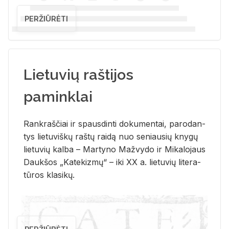
PERŽIŪRĖTI
Lietuvių raštijos
paminklai
Rank­raš­čiai ir spaus­din­ti do­ku­men­tai, pa­ro­dan­
tys lie­tu­viš­kų raš­tų rai­dą nuo se­niau­sių kny­gų
lie­tu­vių kal­ba – Mar­ty­no Ma­žvy­do ir Mi­ka­lo­jaus
Dauk­šos „Ka­te­kiz­mų“ – iki XX a. lie­tu­vių li­te­ra­
tū­ros kla­si­kų.