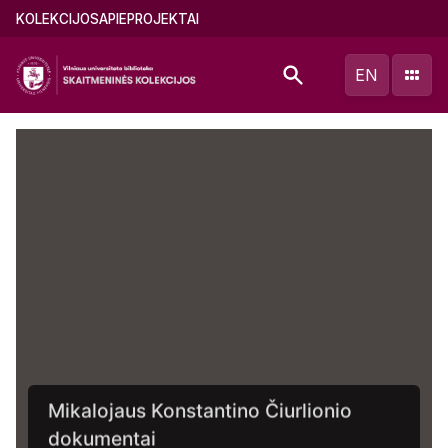
Pereiti
Main
KOLEKCIJOS
APIE
PROJEKTAI
į
menu
pagrindinį
(lithuanian)
EN
turinį
Mikalojaus Konstantino Čiurlionio
dokumentai