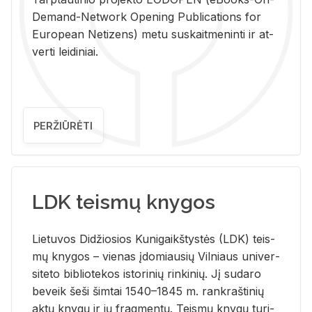
De­mand-Ne­twork Ope­ning Pub­li­ca­tions for
Eu­ro­pe­an Ne­ti­zens) metu su­skait­me­nin­ti ir at­
ver­ti lei­di­niai.
PERŽIŪRĖTI
LDK teismų knygos
Lie­tu­vos Di­džio­sios Ku­ni­gaikš­tys­tės (LDK) teis­
mų kny­gos – vie­nas įdo­miau­sių Vil­niaus uni­ver­
si­te­to bi­b­lio­te­kos is­to­ri­nių rin­ki­nių. Jį su­da­ro
be­veik šeši šim­tai 1540–1845 m. rank­raš­ti­nių
aktų kny­gų ir jų frag­men­tų. Teis­mų kny­gų tu­ri­