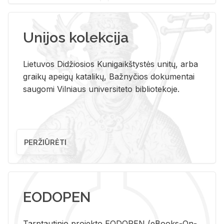
Unijos kolekcija
Lietuvos Didžiosios Kunigaikštystės unitų, arba
graikų apeigų katalikų, Bažnyčios dokumentai
saugomi Vilniaus universiteto bibliotekoje.
PERŽIŪRĖTI
EODOPEN
Tarp­tau­ti­nio pro­jek­to EO­DO­PEN (eBo­oks-On-