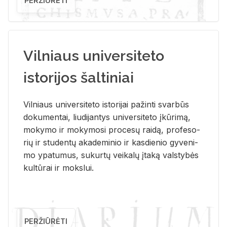
PERŽIŪRĖTI
Vilniaus universiteto
istorijos šaltiniai
Vil­niaus uni­ver­si­te­to is­to­ri­jai pa­žin­ti svar­būs
do­ku­men­tai, liu­di­jan­tys uni­ver­si­te­to įkū­ri­mą,
mo­ky­mo ir mo­ky­mo­si pro­ce­sų rai­dą, pro­fe­so­
rių ir stu­den­tų aka­de­mi­nio ir kas­die­nio gy­ve­ni­
mo ypa­tu­mus, su­kur­tų vei­ka­lų įta­ką vals­ty­bės
kul­tū­rai ir moks­lui.
PERŽIŪRĖTI