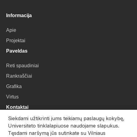
Informacija
Apie
Projektai
Paveldas
Reti spaudiniai
Rankraščiai
Grafika
Virtus
Kontaktai
Siekdami užtikrinti jums teikiamų paslaugų kokybę,
VU Biblioteka
Universiteto tinklalapiuose naudojame slapukus.
Universiteto g. 3, LT-01122, Vilnius
Tęsdami naršymą jūs sutinkate su Vilniaus