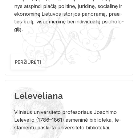
nys at­spin­di pla­čią po­li­ti­nę, ju­ri­di­nę, so­cia­li­nę ir
eko­no­mi­nę Lie­tu­vos is­to­ri­jos pa­no­ra­mą, pra­ei­
ties bui­tį, vi­suo­me­ni­nę bei in­di­vi­dua­lią psi­cho­lo­
gi­ją.
PERŽIŪRĖTI
Leleveliana
Vil­niaus uni­ver­si­te­to pro­fe­so­riaus Jo­a­chi­mo
Le­le­ve­lio (1786–1861) as­me­ni­nė bi­b­lio­te­ka, te­
sta­men­tu pa­skir­ta uni­ver­si­te­to bi­b­lio­te­kai.