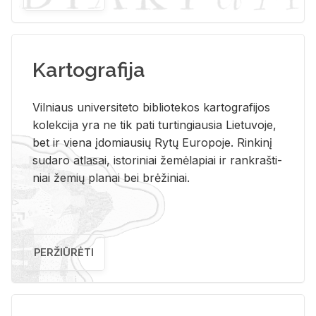
Kartografija
Vil­niaus uni­ver­si­te­to bi­b­lio­te­kos kar­to­gra­fi­jos
ko­lek­ci­ja yra ne tik pati tur­tin­giau­sia Lie­tu­vo­je,
bet ir vie­na įdo­miau­sių Rytų Eu­ro­po­je. Rin­ki­nį
su­da­ro at­la­sai, is­to­ri­niai že­mė­la­piai ir rank­raš­ti­
niai že­mių pla­nai bei brė­ži­niai.
PERŽIŪRĖTI