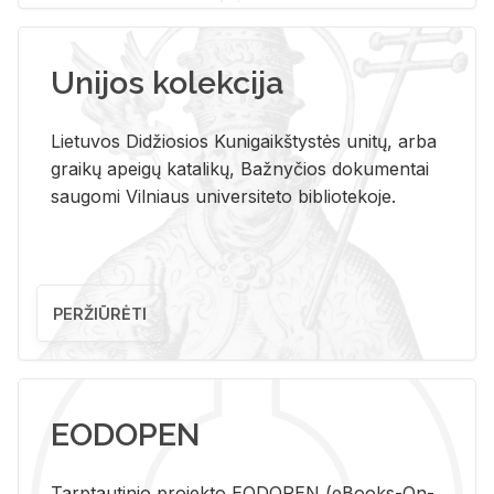
Unijos kolekcija
Lietuvos Didžiosios Kunigaikštystės unitų, arba
graikų apeigų katalikų, Bažnyčios dokumentai
saugomi Vilniaus universiteto bibliotekoje.
PERŽIŪRĖTI
EODOPEN
Tarp­tau­ti­nio pro­jek­to EO­DO­PEN (eBo­oks-On-