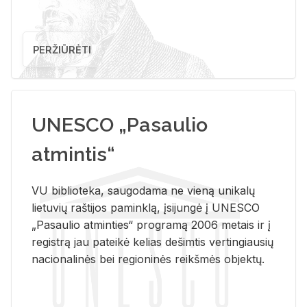
PERŽIŪRĖTI
UNESCO „Pasaulio
atmintis“
VU biblioteka, saugodama ne vieną unikalų
lietuvių raštijos paminklą, įsijungė į UNESCO
„Pasaulio atminties“ programą 2006 metais ir į
registrą jau pateikė kelias dešimtis vertingiausių
nacionalinės bei regioninės reikšmės objektų.