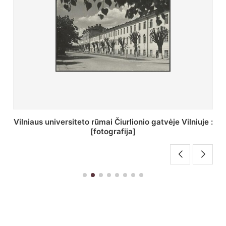
St. Batoro universiteto J. Pilsudskio kolegija :
[fotografija]