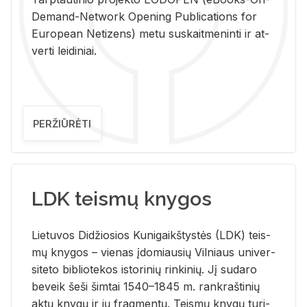
De­mand-Ne­twork Ope­ning Pub­li­ca­tions for
Eu­ro­pe­an Ne­ti­zens) metu su­skait­me­nin­ti ir at­
ver­ti lei­di­niai.
PERŽIŪRĖTI
LDK teismų knygos
Lie­tu­vos Di­džio­sios Ku­ni­gaikš­tys­tės (LDK) teis­
mų kny­gos – vie­nas įdo­miau­sių Vil­niaus uni­ver­
si­te­to bi­b­lio­te­kos is­to­ri­nių rin­ki­nių. Jį su­da­ro
be­veik šeši šim­tai 1540–1845 m. rank­raš­ti­nių
aktų kny­gų ir jų frag­men­tų. Teis­mų kny­gų tu­ri­