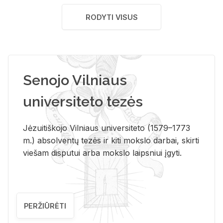
RODYTI VISUS
Senojo Vilniaus
universiteto tezės
Jėzuitiškojo Vilniaus universiteto (1579–1773
m.) absolventų tezės ir kiti mokslo darbai, skirti
viešam disputui arba mokslo laipsniui įgyti.
PERŽIŪRĖTI