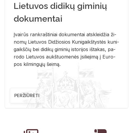
Lietuvos didikų giminių
dokumentai
Įvai­rūs rank­raš­ti­niai do­ku­men­tai at­sklei­džia ži­
no­mų Lie­tu­vos Di­džio­sios Ku­ni­gaikš­tys­tės ku­ni­
gaikš­čių bei di­di­kų gi­mi­nių is­to­ri­jos iš­ta­kas, pa­
ro­do Lie­tu­vos aukš­tuo­me­nės įsi­lie­ji­mą į Eu­ro­
pos kil­min­gų­jų šei­mą.
PERŽIŪRĖTI