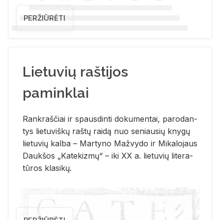
PERŽIŪRĖTI
Lietuvių raštijos
paminklai
Rank­raš­čiai ir spaus­din­ti do­ku­men­tai, pa­ro­dan­
tys lie­tu­viš­kų raš­tų rai­dą nuo se­niau­sių kny­gų
lie­tu­vių kal­ba – Mar­ty­no Ma­žvy­do ir Mi­ka­lo­jaus
Dauk­šos „Ka­te­kiz­mų“ – iki XX a. lie­tu­vių li­te­ra­
tū­ros kla­si­kų.