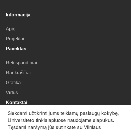
Informacija
Apie
Projektai
Paveldas
Reti spaudiniai
Rankraščiai
Grafika
Virtus
Kontaktai
Siekdami užtikrinti jums teikiamų paslaugų kokybę,
VU Biblioteka
Universiteto tinklalapiuose naudojame slapukus.
Universiteto g. 3, LT-01122, Vilnius
Tęsdami naršymą jūs sutinkate su Vilniaus