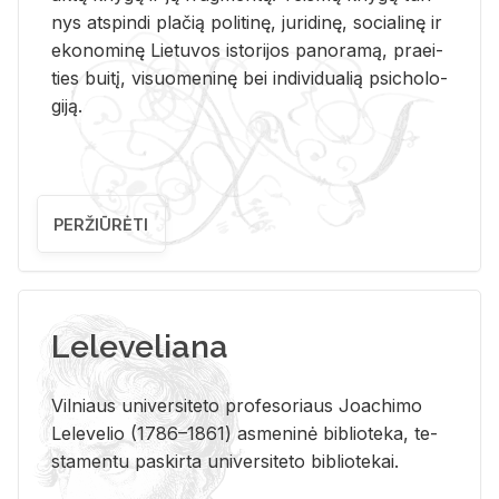
nys at­spin­di pla­čią po­li­ti­nę, ju­ri­di­nę, so­cia­li­nę ir
eko­no­mi­nę Lie­tu­vos is­to­ri­jos pa­no­ra­mą, pra­ei­
ties bui­tį, vi­suo­me­ni­nę bei in­di­vi­dua­lią psi­cho­lo­
gi­ją.
PERŽIŪRĖTI
Leleveliana
Vil­niaus uni­ver­si­te­to pro­fe­so­riaus Jo­a­chi­mo
Le­le­ve­lio (1786–1861) as­me­ni­nė bi­b­lio­te­ka, te­
sta­men­tu pa­skir­ta uni­ver­si­te­to bi­b­lio­te­kai.