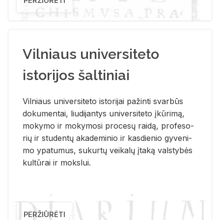
PERŽIŪRĖTI
Vilniaus universiteto
istorijos šaltiniai
Vil­niaus uni­ver­si­te­to is­to­ri­jai pa­žin­ti svar­būs
do­ku­men­tai, liu­di­jan­tys uni­ver­si­te­to įkū­ri­mą,
mo­ky­mo ir mo­ky­mo­si pro­ce­sų rai­dą, pro­fe­so­
rių ir stu­den­tų aka­de­mi­nio ir kas­die­nio gy­ve­ni­
mo ypa­tu­mus, su­kur­tų vei­ka­lų įta­ką vals­ty­bės
kul­tū­rai ir moks­lui.
PERŽIŪRĖTI