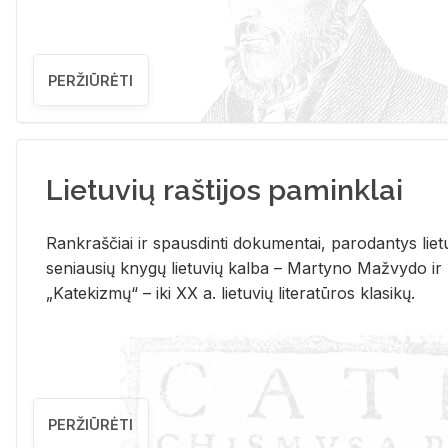
PERŽIŪRĖTI
Lietuvių raštijos paminklai
Rank­raš­čiai ir spaus­din­ti do­ku­men­tai, pa­ro­dan­tys lie­t
se­niau­sių kny­gų lie­tu­vių kal­ba – Mar­ty­no Ma­žvy­do ir
„Ka­te­kiz­mų“ – iki XX a. lie­tu­vių li­te­ra­tū­ros kla­si­kų.
PERŽIŪRĖTI