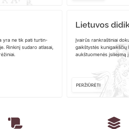
Lietuvos didi
i­ja yra ne tik pati tur­tin­
Įvai­rūs rank­raš­ti­niai do­k
. Rin­ki­nį su­da­ro at­la­sai,
gaikš­tys­tės ku­ni­gaikš­čių b
ė­ži­niai.
aukš­tuo­me­nės įsi­lie­ji­mą 
PERŽIŪRĖTI