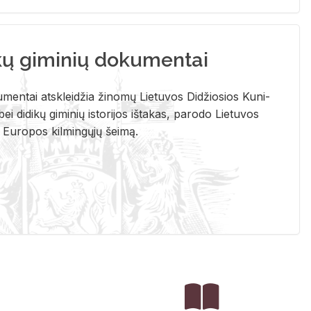
kų giminių dokumentai
u­men­tai at­sklei­džia ži­no­mų Lie­tu­vos Di­džio­sios Ku­ni­
ei di­di­kų gi­mi­nių is­to­ri­jos iš­ta­kas, pa­ro­do Lie­tu­vos
į Eu­ro­pos kil­min­gų­jų šei­mą.