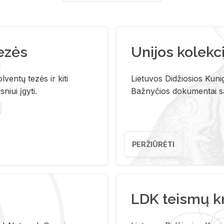
tezės
Unijos kolekci
ventų tezės ir kiti
Lietuvos Didžiosios Kunig
niui įgyti.
Bažnyčios dokumentai sau
PERŽIŪRĖTI
LDK teismų k