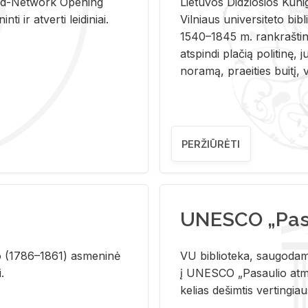
and-Ne­twork Ope­ning
Lie­tu­vos Di­džio­sios Ku­n
i ir at­ver­ti lei­di­niai.
Vil­niaus uni­ver­si­te­to bi­b­
1540–1845 m. rank­raš­ti­ni
at­spin­di pla­čią po­li­ti­nę, j
no­ra­mą, pra­ei­ties bui­tį, vi
PERŽIŪRĖTI
UNESCO „Pasa
­lio (1786–1861) as­me­ni­nė
VU biblioteka, saugodama 
i.
į UNESCO „Pasaulio atmin
kelias dešimtis vertingia