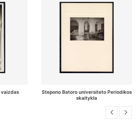
o Periodikos
Periodikos skaitykla Stepono Batoro
universiteto bibliotekoje