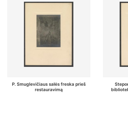
Stepono Batoro universiteto
Baltosio
bibliotekos Profesorių skaitykla