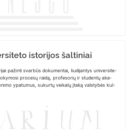
siteto istorijos šaltiniai
­ri­jai pa­žin­ti svar­būs do­ku­men­tai, liu­di­jan­tys uni­ver­si­te­
­ky­mo­si pro­ce­sų rai­dą, pro­fe­so­rių ir stu­den­tų aka­
e­ni­mo ypa­tu­mus, su­kur­tų vei­ka­lų įta­ką vals­ty­bės kul­