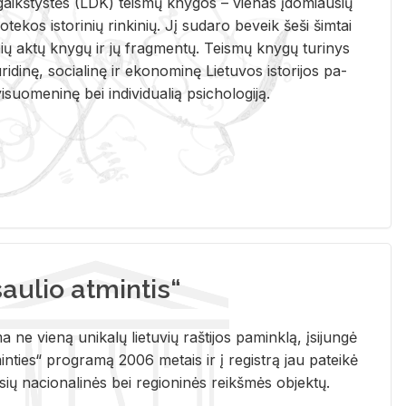
i­gaikš­tys­tės (LDK) teis­mų kny­gos – vie­nas įdo­miau­sių
lio­te­kos is­to­ri­nių rin­ki­nių. Jį su­da­ro be­veik šeši šim­tai
ų aktų kny­gų ir jų frag­men­tų. Teis­mų kny­gų tu­ri­nys
u­ri­di­nę, so­cia­li­nę ir eko­no­mi­nę Lie­tu­vos is­to­ri­jos pa­
­suo­me­ni­nę bei in­di­vi­dua­lią psi­cho­lo­gi­ją.
ulio atmintis“
ne vieną unikalų lietuvių raštijos paminklą, įsijungė
ties“ programą 2006 metais ir į registrą jau pateikė
usių nacionalinės bei regioninės reikšmės objektų.