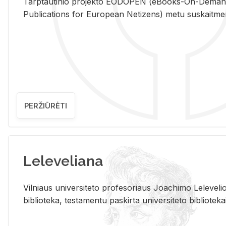
Tarp­tau­ti­nio pro­jek­to EO­DO­PEN (eBo­oks-On-De­m
Pub­li­ca­tions for Eu­ro­pe­an Ne­ti­zens) metu su­skait­me­nin­t
PERŽIŪRĖTI
Leleveliana
Vil­niaus uni­ver­si­te­to pro­fe­so­riaus Jo­a­chi­mo Le­le­ve
bi­b­lio­te­ka, te­sta­men­tu pa­skir­ta uni­ver­si­te­to bi­b­lio­te­ka