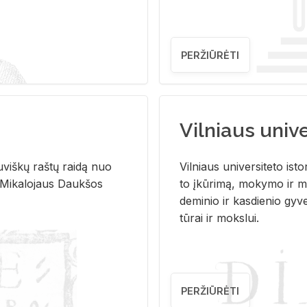
PERŽIŪRĖTI
Vilniaus univer
u­viš­kų raš­tų rai­dą nuo
Vil­niaus uni­ver­si­te­to is­to
 Mi­ka­lo­jaus Dauk­šos
to įkū­ri­mą, mo­ky­mo ir mo
de­mi­nio ir kas­die­nio gy­v
tū­rai ir moks­lui.
PERŽIŪRĖTI