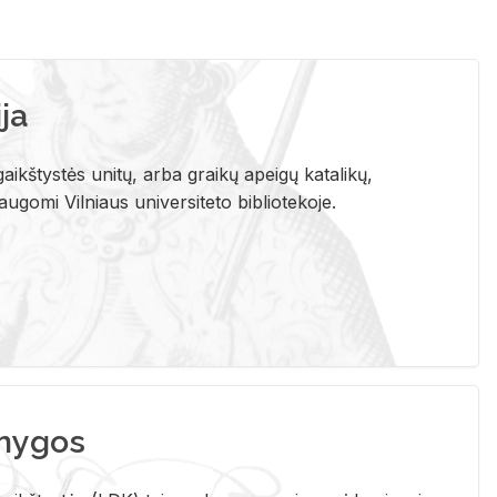
ja
aikštystės unitų, arba graikų apeigų katalikų,
gomi Vilniaus universiteto bibliotekoje.
nygos