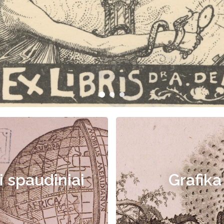
i spaudiniai
Grafika