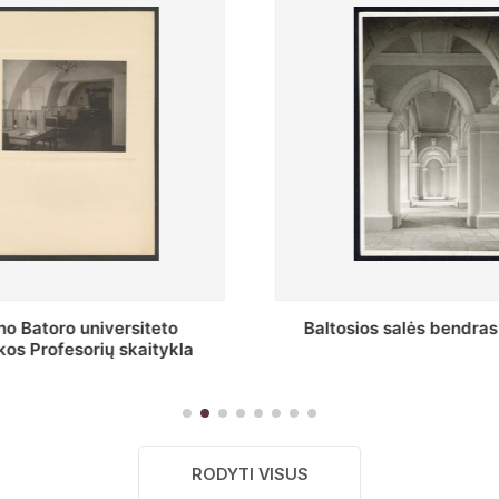
s salės bendras vaizdas
Stepono Batoro universitet
skaitykla
RODYTI VISUS