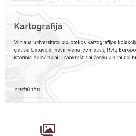
Kartografija
Vil­niaus uni­ver­si­te­to bi­b­lio­te­kos kar­to­gra­fi­jos ko­lek­c
giau­sia Lie­tu­vo­je, bet ir vie­na įdo­miau­sių Rytų Eu­ro­po­je
is­to­ri­niai že­mė­la­piai ir rank­raš­ti­niai že­mių pla­nai bei br
PERŽIŪRĖTI