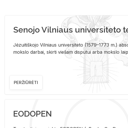
Senojo Vilniaus universiteto 
Jėzuitiškojo Vilniaus universiteto (1579–1773 m.) absol
mokslo darbai, skirti viešam disputui arba mokslo laips
PERŽIŪRĖTI
EODOPEN