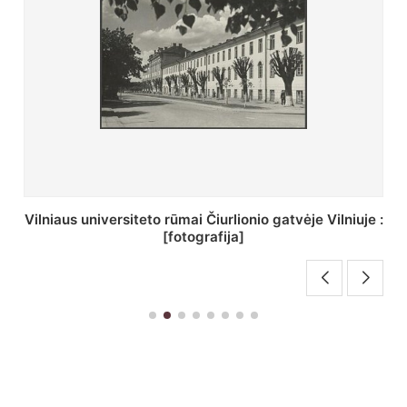
St. Batoro universiteto J. Pilsudskio kolegija :
[fotografija]