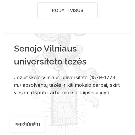
RODYTI VISUS
Senojo Vilniaus
universiteto tezės
Jėzuitiškojo Vilniaus universiteto (1579–1773
m.) absolventų tezės ir kiti mokslo darbai, skirti
viešam disputui arba mokslo laipsniui įgyti.
PERŽIŪRĖTI