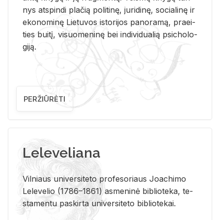
nys at­spin­di pla­čią po­li­ti­nę, ju­ri­di­nę, so­cia­li­nę ir
eko­no­mi­nę Lie­tu­vos is­to­ri­jos pa­no­ra­mą, pra­ei­
ties bui­tį, vi­suo­me­ni­nę bei in­di­vi­dua­lią psi­cho­lo­
gi­ją.
PERŽIŪRĖTI
Leleveliana
Vil­niaus uni­ver­si­te­to pro­fe­so­riaus Jo­a­chi­mo
Le­le­ve­lio (1786–1861) as­me­ni­nė bi­b­lio­te­ka, te­
sta­men­tu pa­skir­ta uni­ver­si­te­to bi­b­lio­te­kai.