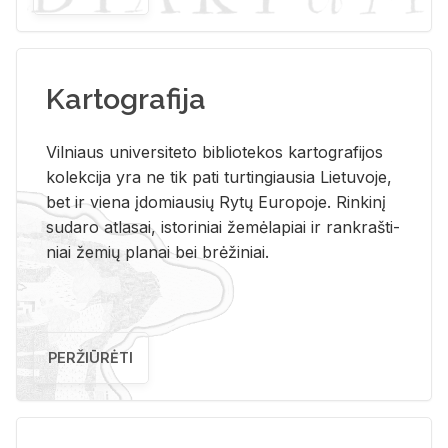
Kartografija
Vil­niaus uni­ver­si­te­to bi­b­lio­te­kos kar­to­gra­fi­jos
ko­lek­ci­ja yra ne tik pati tur­tin­giau­sia Lie­tu­vo­je,
bet ir vie­na įdo­miau­sių Rytų Eu­ro­po­je. Rin­ki­nį
su­da­ro at­la­sai, is­to­ri­niai že­mė­la­piai ir rank­raš­ti­
niai že­mių pla­nai bei brė­ži­niai.
PERŽIŪRĖTI