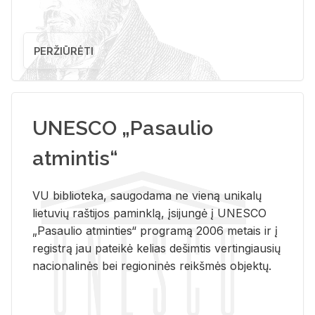
PERŽIŪRĖTI
UNESCO „Pasaulio
atmintis“
VU biblioteka, saugodama ne vieną unikalų
lietuvių raštijos paminklą, įsijungė į UNESCO
„Pasaulio atminties“ programą 2006 metais ir į
registrą jau pateikė kelias dešimtis vertingiausių
nacionalinės bei regioninės reikšmės objektų.