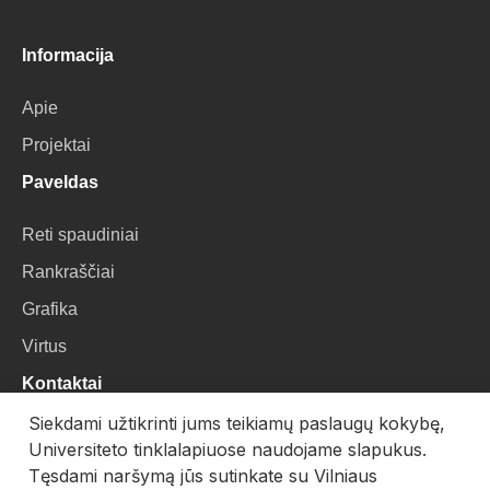
Informacija
Apie
Projektai
Paveldas
Reti spaudiniai
Rankraščiai
Grafika
Virtus
Kontaktai
Siekdami užtikrinti jums teikiamų paslaugų kokybę,
VU Biblioteka
Universiteto tinklalapiuose naudojame slapukus.
Universiteto g. 3, LT-01122, Vilnius
Tęsdami naršymą jūs sutinkate su Vilniaus