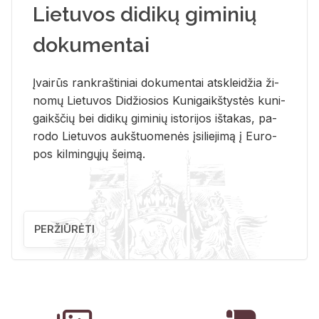
Lietuvos didikų giminių
dokumentai
Įvai­rūs rank­raš­ti­niai do­ku­men­tai at­sklei­džia ži­
no­mų Lie­tu­vos Di­džio­sios Ku­ni­gaikš­tys­tės ku­ni­
gaikš­čių bei di­di­kų gi­mi­nių is­to­ri­jos iš­ta­kas, pa­
ro­do Lie­tu­vos aukš­tuo­me­nės įsi­lie­ji­mą į Eu­ro­
pos kil­min­gų­jų šei­mą.
PERŽIŪRĖTI