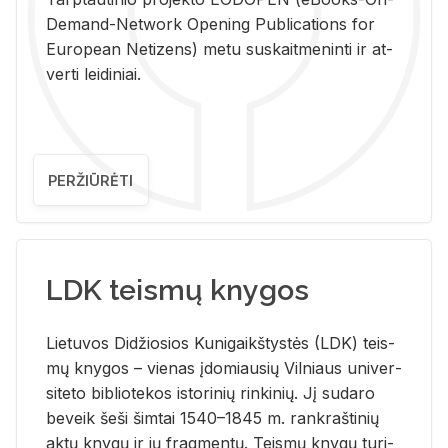
De­mand-Ne­twork Ope­ning Pub­li­ca­tions for
Eu­ro­pe­an Ne­ti­zens) metu su­skait­me­nin­ti ir at­
ver­ti lei­di­niai.
PERŽIŪRĖTI
LDK teismų knygos
Lie­tu­vos Di­džio­sios Ku­ni­gaikš­tys­tės (LDK) teis­
mų kny­gos – vie­nas įdo­miau­sių Vil­niaus uni­ver­
si­te­to bi­b­lio­te­kos is­to­ri­nių rin­ki­nių. Jį su­da­ro
be­veik šeši šim­tai 1540–1845 m. rank­raš­ti­nių
aktų kny­gų ir jų frag­men­tų. Teis­mų kny­gų tu­ri­