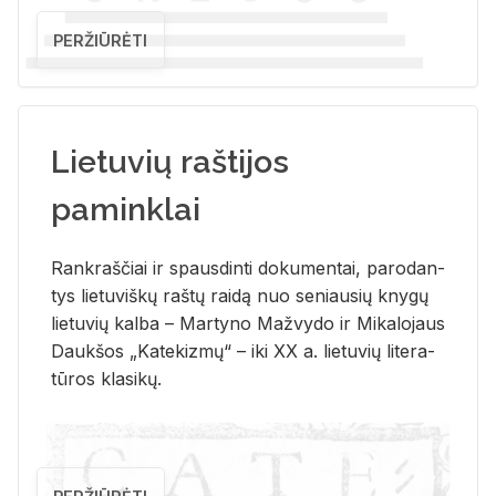
PERŽIŪRĖTI
Lietuvių raštijos
paminklai
Rank­raš­čiai ir spaus­din­ti do­ku­men­tai, pa­ro­dan­
tys lie­tu­viš­kų raš­tų rai­dą nuo se­niau­sių kny­gų
lie­tu­vių kal­ba – Mar­ty­no Ma­žvy­do ir Mi­ka­lo­jaus
Dauk­šos „Ka­te­kiz­mų“ – iki XX a. lie­tu­vių li­te­ra­
tū­ros kla­si­kų.