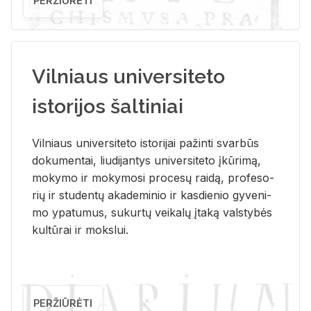
PERŽIŪRĖTI
Vilniaus universiteto
istorijos šaltiniai
Vil­niaus uni­ver­si­te­to is­to­ri­jai pa­žin­ti svar­būs
do­ku­men­tai, liu­di­jan­tys uni­ver­si­te­to įkū­ri­mą,
mo­ky­mo ir mo­ky­mo­si pro­ce­sų rai­dą, pro­fe­so­
rių ir stu­den­tų aka­de­mi­nio ir kas­die­nio gy­ve­ni­
mo ypa­tu­mus, su­kur­tų vei­ka­lų įta­ką vals­ty­bės
kul­tū­rai ir moks­lui.
PERŽIŪRĖTI