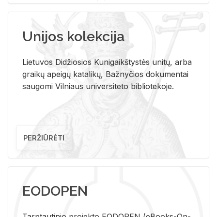
Unijos kolekcija
Lietuvos Didžiosios Kunigaikštystės unitų, arba
graikų apeigų katalikų, Bažnyčios dokumentai
saugomi Vilniaus universiteto bibliotekoje.
PERŽIŪRĖTI
EODOPEN
Tarp­tau­ti­nio pro­jek­to EO­DO­PEN (eBo­oks-On-