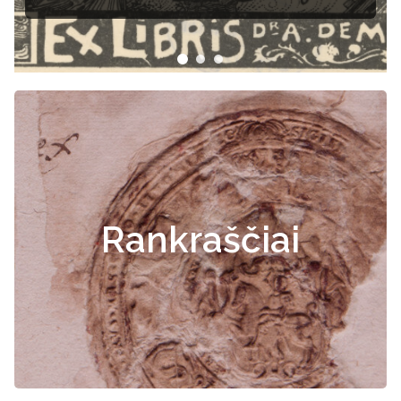
dokumentai
Rankraščiai