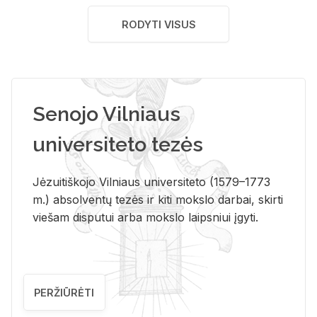
RODYTI VISUS
Senojo Vilniaus
universiteto tezės
Jėzuitiškojo Vilniaus universiteto (1579–1773
m.) absolventų tezės ir kiti mokslo darbai, skirti
viešam disputui arba mokslo laipsniui įgyti.
PERŽIŪRĖTI