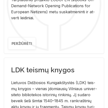
De­mand-Ne­twork Ope­ning Pub­li­ca­tions for
Eu­ro­pe­an Ne­ti­zens) metu su­skait­me­nin­ti ir at­
ver­ti lei­di­niai.
PERŽIŪRĖTI
LDK teismų knygos
Lie­tu­vos Di­džio­sios Ku­ni­gaikš­tys­tės (LDK) teis­
mų kny­gos – vie­nas įdo­miau­sių Vil­niaus uni­ver­
si­te­to bi­b­lio­te­kos is­to­ri­nių rin­ki­nių. Jį su­da­ro
be­veik šeši šim­tai 1540–1845 m. rank­raš­ti­nių
aktų kny­gų ir jų frag­men­tų. Teis­mų kny­gų tu­ri­