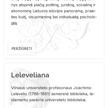
nys at­spin­di pla­čią po­li­ti­nę, ju­ri­di­nę, so­cia­li­nę ir
eko­no­mi­nę Lie­tu­vos is­to­ri­jos pa­no­ra­mą, pra­ei­
ties bui­tį, vi­suo­me­ni­nę bei in­di­vi­dua­lią psi­cho­lo­
gi­ją.
PERŽIŪRĖTI
Leleveliana
Vil­niaus uni­ver­si­te­to pro­fe­so­riaus Jo­a­chi­mo
Le­le­ve­lio (1786–1861) as­me­ni­nė bi­b­lio­te­ka, te­
sta­men­tu pa­skir­ta uni­ver­si­te­to bi­b­lio­te­kai.