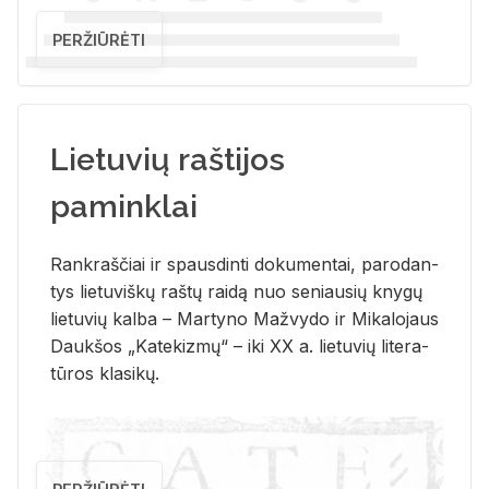
PERŽIŪRĖTI
Lietuvių raštijos
paminklai
Rank­raš­čiai ir spaus­din­ti do­ku­men­tai, pa­ro­dan­
tys lie­tu­viš­kų raš­tų rai­dą nuo se­niau­sių kny­gų
lie­tu­vių kal­ba – Mar­ty­no Ma­žvy­do ir Mi­ka­lo­jaus
Dauk­šos „Ka­te­kiz­mų“ – iki XX a. lie­tu­vių li­te­ra­
tū­ros kla­si­kų.