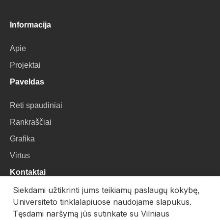
Informacija
Apie
Projektai
Paveldas
Reti spaudiniai
Rankraščiai
Grafika
Virtus
Kontaktai
Siekdami užtikrinti jums teikiamų paslaugų kokybę,
VU Biblioteka
Universiteto tinklalapiuose naudojame slapukus.
Universiteto g. 3, LT-01122, Vilnius
Tęsdami naršymą jūs sutinkate su Vilniaus