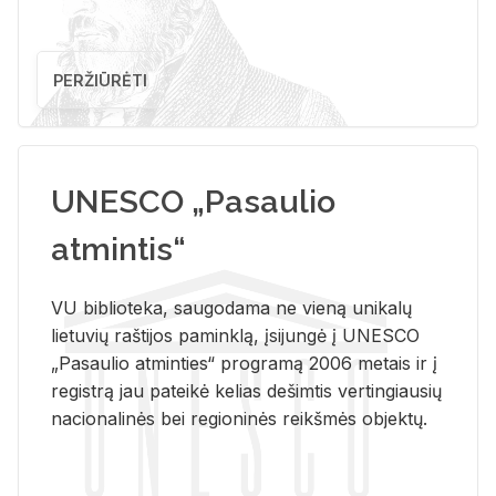
PERŽIŪRĖTI
UNESCO „Pasaulio
atmintis“
VU biblioteka, saugodama ne vieną unikalų
lietuvių raštijos paminklą, įsijungė į UNESCO
„Pasaulio atminties“ programą 2006 metais ir į
registrą jau pateikė kelias dešimtis vertingiausių
nacionalinės bei regioninės reikšmės objektų.