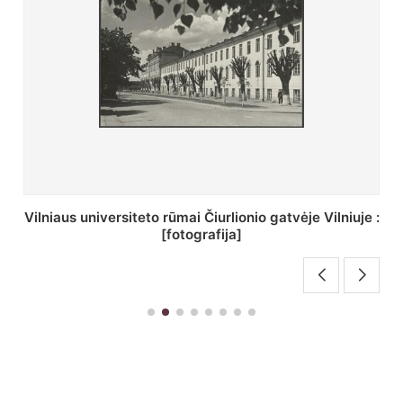
St. Batoro universiteto J. Pilsudskio kolegija :
[fotografija]