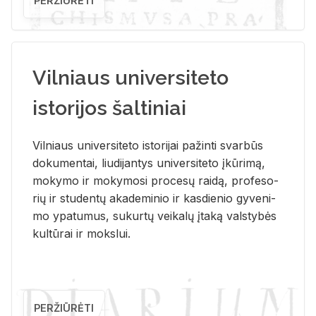
PERŽIŪRĖTI
Vilniaus universiteto
istorijos šaltiniai
Vil­niaus uni­ver­si­te­to is­to­ri­jai pa­žin­ti svar­būs
do­ku­men­tai, liu­di­jan­tys uni­ver­si­te­to įkū­ri­mą,
mo­ky­mo ir mo­ky­mo­si pro­ce­sų rai­dą, pro­fe­so­
rių ir stu­den­tų aka­de­mi­nio ir kas­die­nio gy­ve­ni­
mo ypa­tu­mus, su­kur­tų vei­ka­lų įta­ką vals­ty­bės
kul­tū­rai ir moks­lui.
PERŽIŪRĖTI