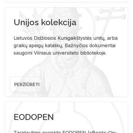
Unijos kolekcija
Lietuvos Didžiosios Kunigaikštystės unitų, arba
graikų apeigų katalikų, Bažnyčios dokumentai
saugomi Vilniaus universiteto bibliotekoje.
PERŽIŪRĖTI
EODOPEN
Tarp­tau­ti­nio pro­jek­to EO­DO­PEN (eBo­oks-On-