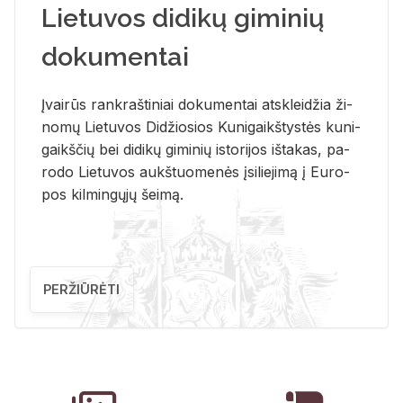
Lietuvos didikų giminių
dokumentai
Įvai­rūs rank­raš­ti­niai do­ku­men­tai at­sklei­džia ži­
no­mų Lie­tu­vos Di­džio­sios Ku­ni­gaikš­tys­tės ku­ni­
gaikš­čių bei di­di­kų gi­mi­nių is­to­ri­jos iš­ta­kas, pa­
ro­do Lie­tu­vos aukš­tuo­me­nės įsi­lie­ji­mą į Eu­ro­
pos kil­min­gų­jų šei­mą.
PERŽIŪRĖTI