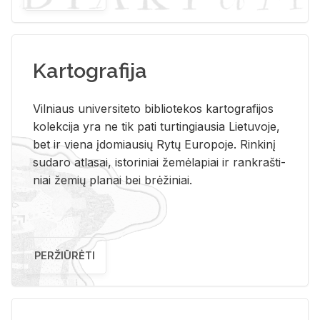
Kartografija
Vil­niaus uni­ver­si­te­to bi­b­lio­te­kos kar­to­gra­fi­jos
ko­lek­ci­ja yra ne tik pati tur­tin­giau­sia Lie­tu­vo­je,
bet ir vie­na įdo­miau­sių Rytų Eu­ro­po­je. Rin­ki­nį
su­da­ro at­la­sai, is­to­ri­niai že­mė­la­piai ir rank­raš­ti­
niai že­mių pla­nai bei brė­ži­niai.
PERŽIŪRĖTI