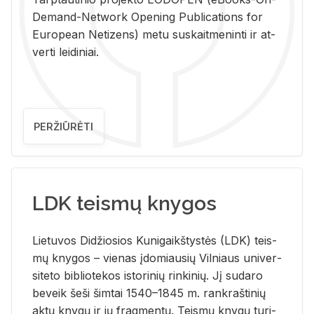
De­mand-Ne­twork Ope­ning Pub­li­ca­tions for
Eu­ro­pe­an Ne­ti­zens) metu su­skait­me­nin­ti ir at­
ver­ti lei­di­niai.
PERŽIŪRĖTI
LDK teismų knygos
Lie­tu­vos Di­džio­sios Ku­ni­gaikš­tys­tės (LDK) teis­
mų kny­gos – vie­nas įdo­miau­sių Vil­niaus uni­ver­
si­te­to bi­b­lio­te­kos is­to­ri­nių rin­ki­nių. Jį su­da­ro
be­veik šeši šim­tai 1540–1845 m. rank­raš­ti­nių
aktų kny­gų ir jų frag­men­tų. Teis­mų kny­gų tu­ri­