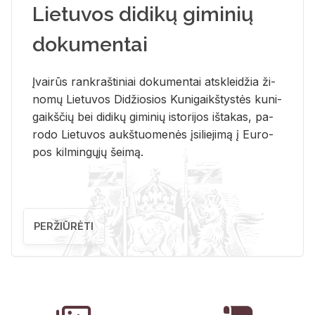
Lietuvos didikų giminių
dokumentai
Įvai­rūs rank­raš­ti­niai do­ku­men­tai at­sklei­džia ži­
no­mų Lie­tu­vos Di­džio­sios Ku­ni­gaikš­tys­tės ku­ni­
gaikš­čių bei di­di­kų gi­mi­nių is­to­ri­jos iš­ta­kas, pa­
ro­do Lie­tu­vos aukš­tuo­me­nės įsi­lie­ji­mą į Eu­ro­
pos kil­min­gų­jų šei­mą.
PERŽIŪRĖTI