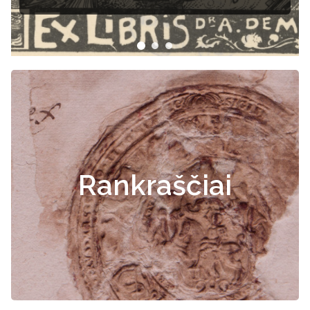
dokumentai
Rankraščiai