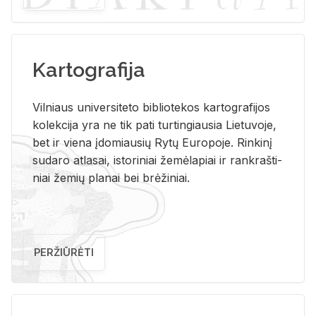
Kartografija
Vil­niaus uni­ver­si­te­to bi­b­lio­te­kos kar­to­gra­fi­jos
ko­lek­ci­ja yra ne tik pati tur­tin­giau­sia Lie­tu­vo­je,
bet ir vie­na įdo­miau­sių Rytų Eu­ro­po­je. Rin­ki­nį
su­da­ro at­la­sai, is­to­ri­niai že­mė­la­piai ir rank­raš­ti­
niai že­mių pla­nai bei brė­ži­niai.
PERŽIŪRĖTI