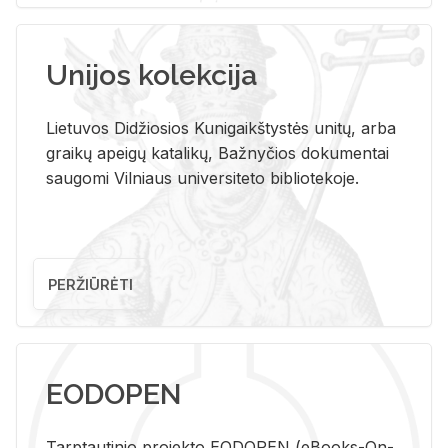
Unijos kolekcija
Lietuvos Didžiosios Kunigaikštystės unitų, arba
graikų apeigų katalikų, Bažnyčios dokumentai
saugomi Vilniaus universiteto bibliotekoje.
PERŽIŪRĖTI
EODOPEN
Tarp­tau­ti­nio pro­jek­to EO­DO­PEN (eBo­oks-On-