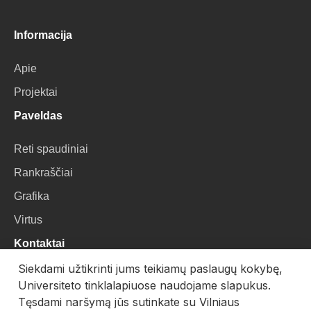
Informacija
Apie
Projektai
Paveldas
Reti spaudiniai
Rankraščiai
Grafika
Virtus
Kontaktai
Siekdami užtikrinti jums teikiamų paslaugų kokybę,
VU Biblioteka
Universiteto tinklalapiuose naudojame slapukus.
Universiteto g. 3, LT-01122, Vilnius
Tęsdami naršymą jūs sutinkate su Vilniaus