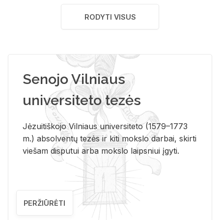
RODYTI VISUS
Senojo Vilniaus
universiteto tezės
Jėzuitiškojo Vilniaus universiteto (1579–1773
m.) absolventų tezės ir kiti mokslo darbai, skirti
viešam disputui arba mokslo laipsniui įgyti.
PERŽIŪRĖTI