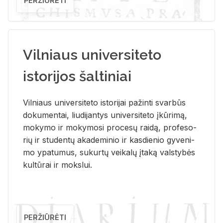
PERŽIŪRĖTI
Vilniaus universiteto
istorijos šaltiniai
Vil­niaus uni­ver­si­te­to is­to­ri­jai pa­žin­ti svar­būs
do­ku­men­tai, liu­di­jan­tys uni­ver­si­te­to įkū­ri­mą,
mo­ky­mo ir mo­ky­mo­si pro­ce­sų rai­dą, pro­fe­so­
rių ir stu­den­tų aka­de­mi­nio ir kas­die­nio gy­ve­ni­
mo ypa­tu­mus, su­kur­tų vei­ka­lų įta­ką vals­ty­bės
kul­tū­rai ir moks­lui.
PERŽIŪRĖTI