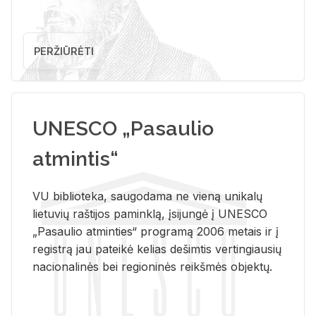
PERŽIŪRĖTI
UNESCO „Pasaulio
atmintis“
VU biblioteka, saugodama ne vieną unikalų
lietuvių raštijos paminklą, įsijungė į UNESCO
„Pasaulio atminties“ programą 2006 metais ir į
registrą jau pateikė kelias dešimtis vertingiausių
nacionalinės bei regioninės reikšmės objektų.