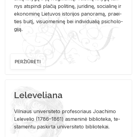
nys at­spin­di pla­čią po­li­ti­nę, ju­ri­di­nę, so­cia­li­nę ir
eko­no­mi­nę Lie­tu­vos is­to­ri­jos pa­no­ra­mą, pra­ei­
ties bui­tį, vi­suo­me­ni­nę bei in­di­vi­dua­lią psi­cho­lo­
gi­ją.
PERŽIŪRĖTI
Leleveliana
Vil­niaus uni­ver­si­te­to pro­fe­so­riaus Jo­a­chi­mo
Le­le­ve­lio (1786–1861) as­me­ni­nė bi­b­lio­te­ka, te­
sta­men­tu pa­skir­ta uni­ver­si­te­to bi­b­lio­te­kai.