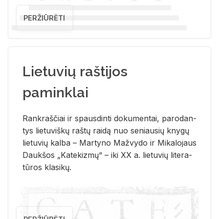
PERŽIŪRĖTI
Lietuvių raštijos
paminklai
Rank­raš­čiai ir spaus­din­ti do­ku­men­tai, pa­ro­dan­
tys lie­tu­viš­kų raš­tų rai­dą nuo se­niau­sių kny­gų
lie­tu­vių kal­ba – Mar­ty­no Ma­žvy­do ir Mi­ka­lo­jaus
Dauk­šos „Ka­te­kiz­mų“ – iki XX a. lie­tu­vių li­te­ra­
tū­ros kla­si­kų.