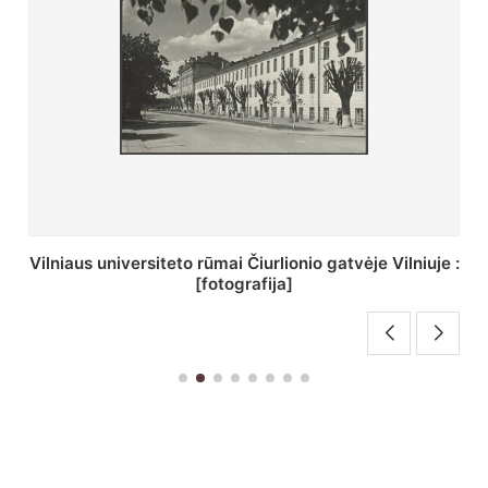
St. Batoro universiteto J. Pilsudskio kolegija :
[fotografija]