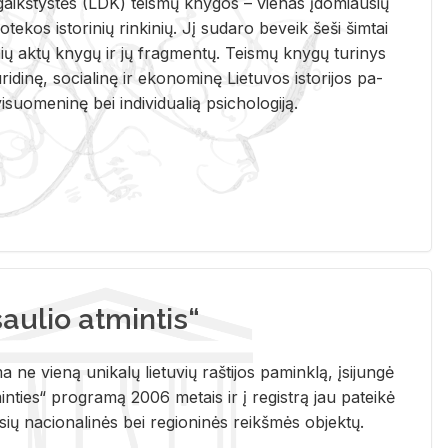
i­gaikš­tys­tės (LDK) teis­mų kny­gos – vie­nas įdo­miau­sių
lio­te­kos is­to­ri­nių rin­ki­nių. Jį su­da­ro be­veik šeši šim­tai
ų aktų kny­gų ir jų frag­men­tų. Teis­mų kny­gų tu­ri­nys
u­ri­di­nę, so­cia­li­nę ir eko­no­mi­nę Lie­tu­vos is­to­ri­jos pa­
­suo­me­ni­nę bei in­di­vi­dua­lią psi­cho­lo­gi­ją.
ulio atmintis“
ne vieną unikalų lietuvių raštijos paminklą, įsijungė
ties“ programą 2006 metais ir į registrą jau pateikė
usių nacionalinės bei regioninės reikšmės objektų.