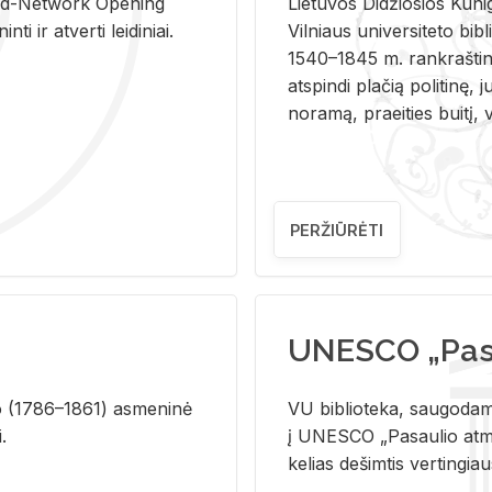
and-Ne­twork Ope­ning
Lie­tu­vos Di­džio­sios Ku­n
i ir at­ver­ti lei­di­niai.
Vil­niaus uni­ver­si­te­to bi­b­
1540–1845 m. rank­raš­ti­ni
at­spin­di pla­čią po­li­ti­nę, j
no­ra­mą, pra­ei­ties bui­tį, vi
PERŽIŪRĖTI
UNESCO „Pasa
­lio (1786–1861) as­me­ni­nė
VU biblioteka, saugodama 
i.
į UNESCO „Pasaulio atmin
kelias dešimtis vertingia