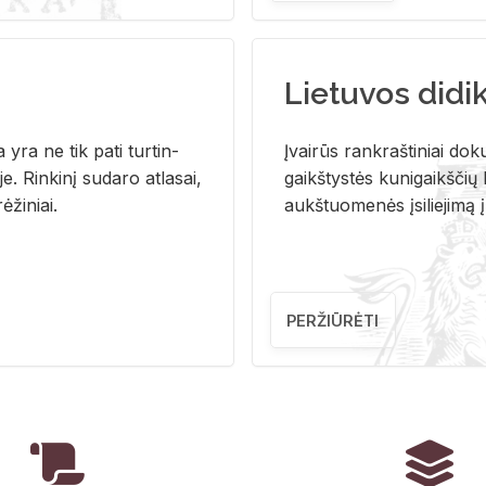
Lietuvos didi
i­ja yra ne tik pati tur­tin­
Įvai­rūs rank­raš­ti­niai do­k
. Rin­ki­nį su­da­ro at­la­sai,
gaikš­tys­tės ku­ni­gaikš­čių b
ė­ži­niai.
aukš­tuo­me­nės įsi­lie­ji­mą 
PERŽIŪRĖTI