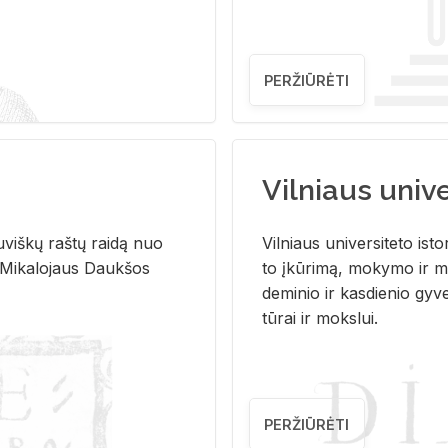
PERŽIŪRĖTI
Vilniaus univer
u­viš­kų raš­tų rai­dą nuo
Vil­niaus uni­ver­si­te­to is­to
 Mi­ka­lo­jaus Dauk­šos
to įkū­ri­mą, mo­ky­mo ir mo
de­mi­nio ir kas­die­nio gy­v
tū­rai ir moks­lui.
PERŽIŪRĖTI