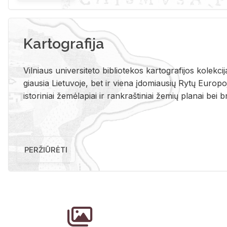
Kartografija
Vil­niaus uni­ver­si­te­to bi­b­lio­te­kos kar­to­gra­fi­jos ko­lek­c
giau­sia Lie­tu­vo­je, bet ir vie­na įdo­miau­sių Rytų Eu­ro­po­je
is­to­ri­niai že­mė­la­piai ir rank­raš­ti­niai že­mių pla­nai bei br
PERŽIŪRĖTI