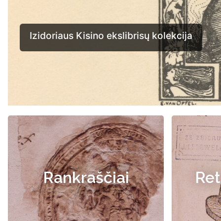
Rankraščiai
Ret