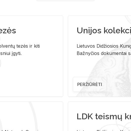
tezės
Unijos kolekci
ventų tezės ir kiti
Lietuvos Didžiosios Kunig
niui įgyti.
Bažnyčios dokumentai sau
PERŽIŪRĖTI
LDK teismų k