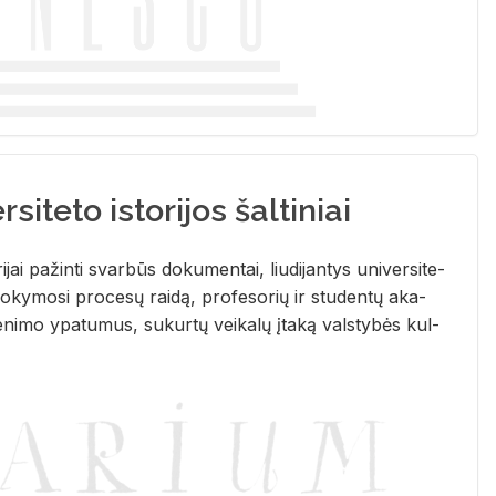
siteto istorijos šaltiniai
­ri­jai pa­žin­ti svar­būs do­ku­men­tai, liu­di­jan­tys uni­ver­si­te­
­ky­mo­si pro­ce­sų rai­dą, pro­fe­so­rių ir stu­den­tų aka­
e­ni­mo ypa­tu­mus, su­kur­tų vei­ka­lų įta­ką vals­ty­bės kul­