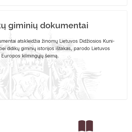
kų giminių dokumentai
u­men­tai at­sklei­džia ži­no­mų Lie­tu­vos Di­džio­sios Ku­ni­
ei di­di­kų gi­mi­nių is­to­ri­jos iš­ta­kas, pa­ro­do Lie­tu­vos
į Eu­ro­pos kil­min­gų­jų šei­mą.