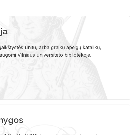
ja
aikštystės unitų, arba graikų apeigų katalikų,
gomi Vilniaus universiteto bibliotekoje.
nygos