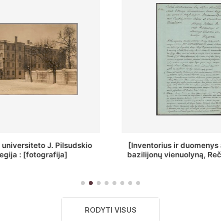
ius ir duomenys apie Selcų
„Wiadomośc Połockiey 
 vienuolyną, Rečycos pav.]
Dyecezyi..."
RODYTI VISUS