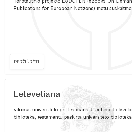
Tarp­tau­ti­nio pro­jek­to EO­DO­PEN (eBo­oks-On-De­m
Pub­li­ca­tions for Eu­ro­pe­an Ne­ti­zens) metu su­skait­me­nin­t
PERŽIŪRĖTI
Leleveliana
Vil­niaus uni­ver­si­te­to pro­fe­so­riaus Jo­a­chi­mo Le­le­ve
bi­b­lio­te­ka, te­sta­men­tu pa­skir­ta uni­ver­si­te­to bi­b­lio­te­ka