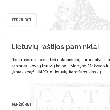
PERŽIŪRĖTI
Lietuvių raštijos paminklai
Rank­raš­čiai ir spaus­din­ti do­ku­men­tai, pa­ro­dan­tys lie­t
se­niau­sių kny­gų lie­tu­vių kal­ba – Mar­ty­no Ma­žvy­do ir
„Ka­te­kiz­mų“ – iki XX a. lie­tu­vių li­te­ra­tū­ros kla­si­kų.
PERŽIŪRĖTI