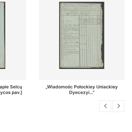
Uniackiey
Regestr Parochow Dekanatu
Brzeskiego