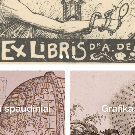
i spaudiniai
Grafika