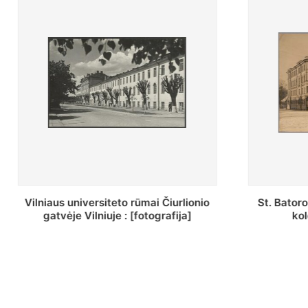
St. Batoro universiteto J. Pilsudskio
[Inventor
kolegija : [fotografija]
bazilijonų