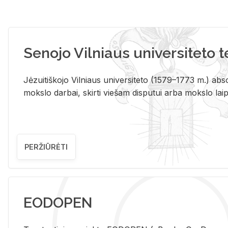
Senojo Vilniaus universiteto 
Jėzuitiškojo Vilniaus universiteto (1579–1773 m.) absol
mokslo darbai, skirti viešam disputui arba mokslo laips
PERŽIŪRĖTI
EODOPEN