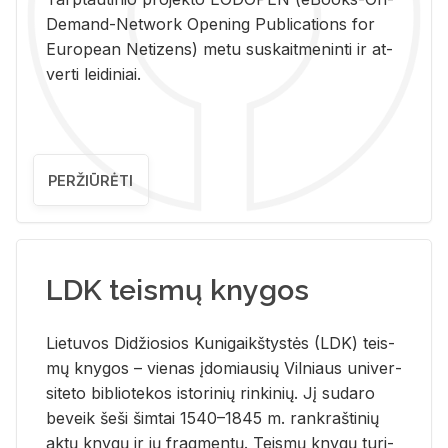
De­mand-Ne­twork Ope­ning Pub­li­ca­tions for
Eu­ro­pe­an Ne­ti­zens) metu su­skait­me­nin­ti ir at­
ver­ti lei­di­niai.
PERŽIŪRĖTI
LDK teismų knygos
Lie­tu­vos Di­džio­sios Ku­ni­gaikš­tys­tės (LDK) teis­
mų kny­gos – vie­nas įdo­miau­sių Vil­niaus uni­ver­
si­te­to bi­b­lio­te­kos is­to­ri­nių rin­ki­nių. Jį su­da­ro
be­veik šeši šim­tai 1540–1845 m. rank­raš­ti­nių
aktų kny­gų ir jų frag­men­tų. Teis­mų kny­gų tu­ri­