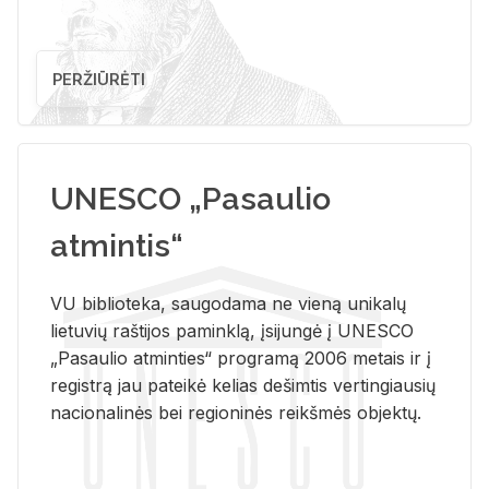
PERŽIŪRĖTI
UNESCO „Pasaulio
atmintis“
VU biblioteka, saugodama ne vieną unikalų
lietuvių raštijos paminklą, įsijungė į UNESCO
„Pasaulio atminties“ programą 2006 metais ir į
registrą jau pateikė kelias dešimtis vertingiausių
nacionalinės bei regioninės reikšmės objektų.