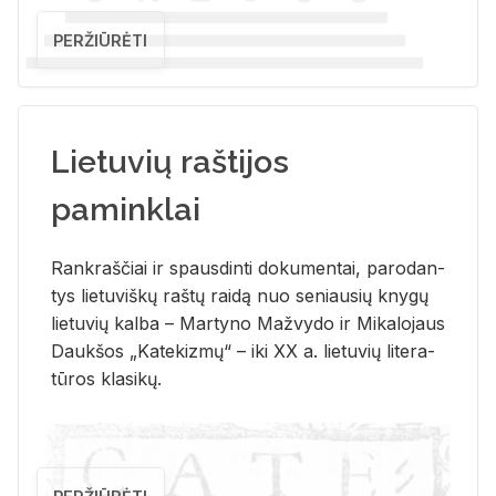
PERŽIŪRĖTI
Lietuvių raštijos
paminklai
Rank­raš­čiai ir spaus­din­ti do­ku­men­tai, pa­ro­dan­
tys lie­tu­viš­kų raš­tų rai­dą nuo se­niau­sių kny­gų
lie­tu­vių kal­ba – Mar­ty­no Ma­žvy­do ir Mi­ka­lo­jaus
Dauk­šos „Ka­te­kiz­mų“ – iki XX a. lie­tu­vių li­te­ra­
tū­ros kla­si­kų.