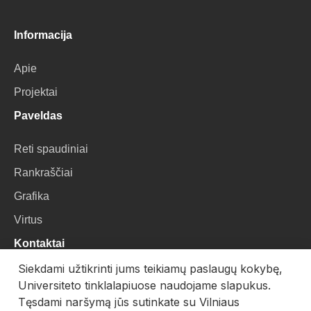
Informacija
Apie
Projektai
Paveldas
Reti spaudiniai
Rankraščiai
Grafika
Virtus
Kontaktai
Siekdami užtikrinti jums teikiamų paslaugų kokybę,
VU Biblioteka
Universiteto tinklalapiuose naudojame slapukus.
Universiteto g. 3, LT-01122, Vilnius
Tęsdami naršymą jūs sutinkate su Vilniaus