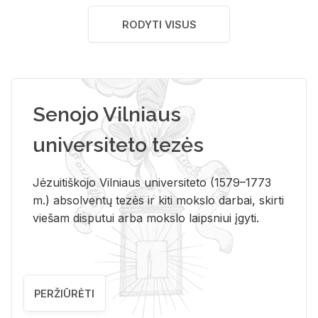
RODYTI VISUS
Senojo Vilniaus
universiteto tezės
Jėzuitiškojo Vilniaus universiteto (1579–1773
m.) absolventų tezės ir kiti mokslo darbai, skirti
viešam disputui arba mokslo laipsniui įgyti.
PERŽIŪRĖTI