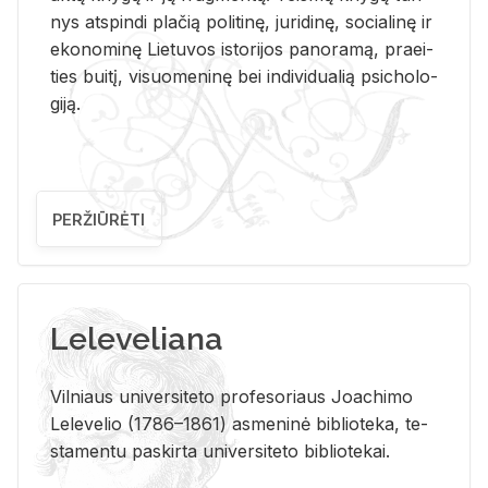
nys at­spin­di pla­čią po­li­ti­nę, ju­ri­di­nę, so­cia­li­nę ir
eko­no­mi­nę Lie­tu­vos is­to­ri­jos pa­no­ra­mą, pra­ei­
ties bui­tį, vi­suo­me­ni­nę bei in­di­vi­dua­lią psi­cho­lo­
gi­ją.
PERŽIŪRĖTI
Leleveliana
Vil­niaus uni­ver­si­te­to pro­fe­so­riaus Jo­a­chi­mo
Le­le­ve­lio (1786–1861) as­me­ni­nė bi­b­lio­te­ka, te­
sta­men­tu pa­skir­ta uni­ver­si­te­to bi­b­lio­te­kai.