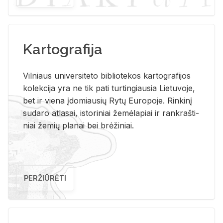
Kartografija
Vil­niaus uni­ver­si­te­to bi­b­lio­te­kos kar­to­gra­fi­jos
ko­lek­ci­ja yra ne tik pati tur­tin­giau­sia Lie­tu­vo­je,
bet ir vie­na įdo­miau­sių Rytų Eu­ro­po­je. Rin­ki­nį
su­da­ro at­la­sai, is­to­ri­niai že­mė­la­piai ir rank­raš­ti­
niai že­mių pla­nai bei brė­ži­niai.
PERŽIŪRĖTI