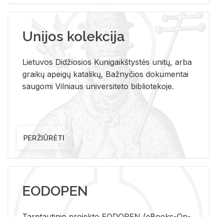
Unijos kolekcija
Lietuvos Didžiosios Kunigaikštystės unitų, arba
graikų apeigų katalikų, Bažnyčios dokumentai
saugomi Vilniaus universiteto bibliotekoje.
PERŽIŪRĖTI
EODOPEN
Tarp­tau­ti­nio pro­jek­to EO­DO­PEN (eBo­oks-On-