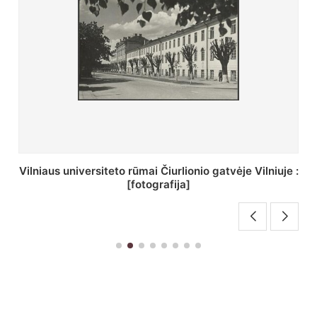
St. Batoro universiteto J. Pilsudskio kolegija :
[fotografija]