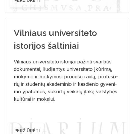
PERŽIŪRĖTI
Vilniaus universiteto
istorijos šaltiniai
Vil­niaus uni­ver­si­te­to is­to­ri­jai pa­žin­ti svar­būs
do­ku­men­tai, liu­di­jan­tys uni­ver­si­te­to įkū­ri­mą,
mo­ky­mo ir mo­ky­mo­si pro­ce­sų rai­dą, pro­fe­so­
rių ir stu­den­tų aka­de­mi­nio ir kas­die­nio gy­ve­ni­
mo ypa­tu­mus, su­kur­tų vei­ka­lų įta­ką vals­ty­bės
kul­tū­rai ir moks­lui.
PERŽIŪRĖTI