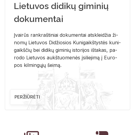
Lietuvos didikų giminių
dokumentai
Įvai­rūs rank­raš­ti­niai do­ku­men­tai at­sklei­džia ži­
no­mų Lie­tu­vos Di­džio­sios Ku­ni­gaikš­tys­tės ku­ni­
gaikš­čių bei di­di­kų gi­mi­nių is­to­ri­jos iš­ta­kas, pa­
ro­do Lie­tu­vos aukš­tuo­me­nės įsi­lie­ji­mą į Eu­ro­
pos kil­min­gų­jų šei­mą.
PERŽIŪRĖTI