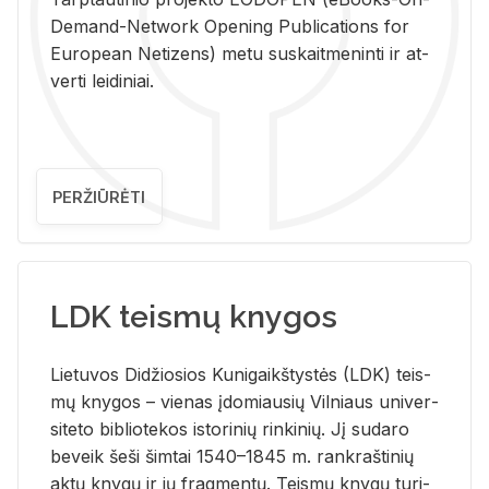
De­mand-Ne­twork Ope­ning Pub­li­ca­tions for
Eu­ro­pe­an Ne­ti­zens) metu su­skait­me­nin­ti ir at­
ver­ti lei­di­niai.
PERŽIŪRĖTI
LDK teismų knygos
Lie­tu­vos Di­džio­sios Ku­ni­gaikš­tys­tės (LDK) teis­
mų kny­gos – vie­nas įdo­miau­sių Vil­niaus uni­ver­
si­te­to bi­b­lio­te­kos is­to­ri­nių rin­ki­nių. Jį su­da­ro
be­veik šeši šim­tai 1540–1845 m. rank­raš­ti­nių
aktų kny­gų ir jų frag­men­tų. Teis­mų kny­gų tu­ri­