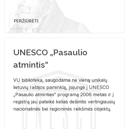
PERŽIŪRĖTI
UNESCO „Pasaulio
atmintis“
VU biblioteka, saugodama ne vieną unikalų
lietuvių raštijos paminklą, įsijungė į UNESCO
„Pasaulio atminties“ programą 2006 metais ir į
registrą jau pateikė kelias dešimtis vertingiausių
nacionalinės bei regioninės reikšmės objektų.