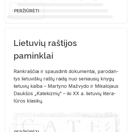
PERŽIŪRĖTI
Lietuvių raštijos
paminklai
Rank­raš­čiai ir spaus­din­ti do­ku­men­tai, pa­ro­dan­
tys lie­tu­viš­kų raš­tų rai­dą nuo se­niau­sių kny­gų
lie­tu­vių kal­ba – Mar­ty­no Ma­žvy­do ir Mi­ka­lo­jaus
Dauk­šos „Ka­te­kiz­mų“ – iki XX a. lie­tu­vių li­te­ra­
tū­ros kla­si­kų.