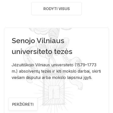
RODYTI VISUS
Senojo Vilniaus
universiteto tezės
Jėzuitiškojo Vilniaus universiteto (1579–1773
m.) absolventų tezės ir kiti mokslo darbai, skirti
viešam disputui arba mokslo laipsniui įgyti.
PERŽIŪRĖTI