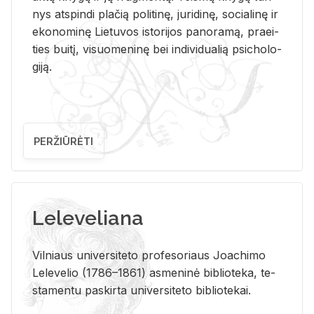
nys at­spin­di pla­čią po­li­ti­nę, ju­ri­di­nę, so­cia­li­nę ir
eko­no­mi­nę Lie­tu­vos is­to­ri­jos pa­no­ra­mą, pra­ei­
ties bui­tį, vi­suo­me­ni­nę bei in­di­vi­dua­lią psi­cho­lo­
gi­ją.
PERŽIŪRĖTI
Leleveliana
Vil­niaus uni­ver­si­te­to pro­fe­so­riaus Jo­a­chi­mo
Le­le­ve­lio (1786–1861) as­me­ni­nė bi­b­lio­te­ka, te­
sta­men­tu pa­skir­ta uni­ver­si­te­to bi­b­lio­te­kai.