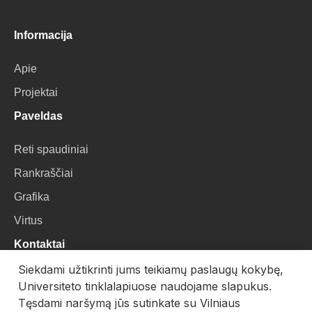
Informacija
Apie
Projektai
Paveldas
Reti spaudiniai
Rankraščiai
Grafika
Virtus
Kontaktai
Siekdami užtikrinti jums teikiamų paslaugų kokybę,
VU Biblioteka
Universiteto tinklalapiuose naudojame slapukus.
Universiteto g. 3, LT-01122, Vilnius
Tęsdami naršymą jūs sutinkate su Vilniaus