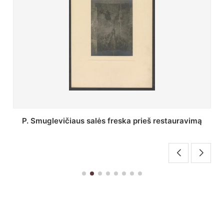
Stepono Batoro universiteto bibliotekos Profesorių
skaitykla