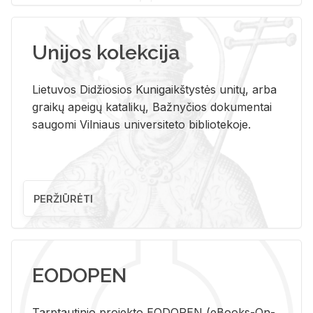
Unijos kolekcija
Lietuvos Didžiosios Kunigaikštystės unitų, arba
graikų apeigų katalikų, Bažnyčios dokumentai
saugomi Vilniaus universiteto bibliotekoje.
PERŽIŪRĖTI
EODOPEN
Tarp­tau­ti­nio pro­jek­to EO­DO­PEN (eBo­oks-On-