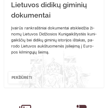
Lietuvos didikų giminių
dokumentai
Įvai­rūs rank­raš­ti­niai do­ku­men­tai at­sklei­džia ži­
no­mų Lie­tu­vos Di­džio­sios Ku­ni­gaikš­tys­tės ku­ni­
gaikš­čių bei di­di­kų gi­mi­nių is­to­ri­jos iš­ta­kas, pa­
ro­do Lie­tu­vos aukš­tuo­me­nės įsi­lie­ji­mą į Eu­ro­
pos kil­min­gų­jų šei­mą.
PERŽIŪRĖTI