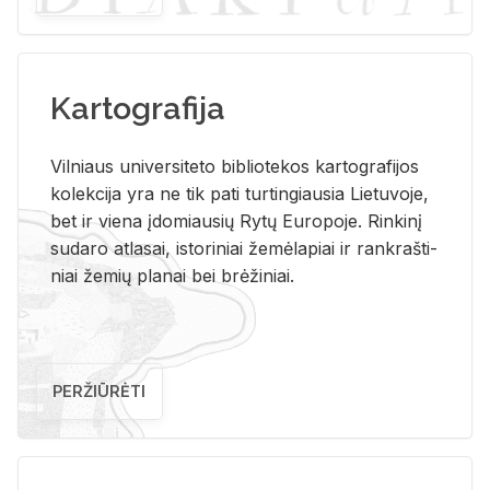
Kartografija
Vil­niaus uni­ver­si­te­to bi­b­lio­te­kos kar­to­gra­fi­jos
ko­lek­ci­ja yra ne tik pati tur­tin­giau­sia Lie­tu­vo­je,
bet ir vie­na įdo­miau­sių Rytų Eu­ro­po­je. Rin­ki­nį
su­da­ro at­la­sai, is­to­ri­niai že­mė­la­piai ir rank­raš­ti­
niai že­mių pla­nai bei brė­ži­niai.
PERŽIŪRĖTI