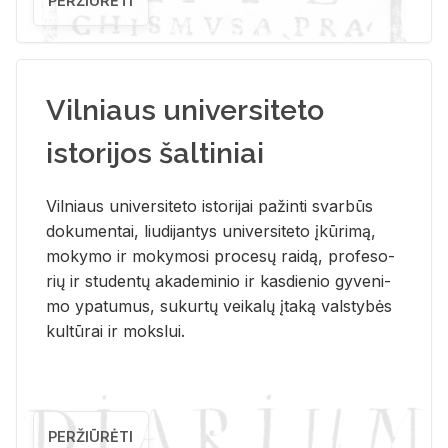
PERŽIŪRĖTI
Vilniaus universiteto
istorijos šaltiniai
Vil­niaus uni­ver­si­te­to is­to­ri­jai pa­žin­ti svar­būs
do­ku­men­tai, liu­di­jan­tys uni­ver­si­te­to įkū­ri­mą,
mo­ky­mo ir mo­ky­mo­si pro­ce­sų rai­dą, pro­fe­so­
rių ir stu­den­tų aka­de­mi­nio ir kas­die­nio gy­ve­ni­
mo ypa­tu­mus, su­kur­tų vei­ka­lų įta­ką vals­ty­bės
kul­tū­rai ir moks­lui.
PERŽIŪRĖTI