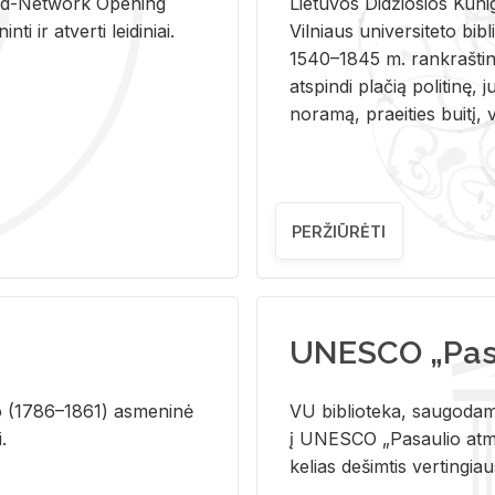
and-Ne­twork Ope­ning
Lie­tu­vos Di­džio­sios Ku­n
i ir at­ver­ti lei­di­niai.
Vil­niaus uni­ver­si­te­to bi­b­
1540–1845 m. rank­raš­ti­ni
at­spin­di pla­čią po­li­ti­nę, j
no­ra­mą, pra­ei­ties bui­tį, vi
PERŽIŪRĖTI
UNESCO „Pasa
­lio (1786–1861) as­me­ni­nė
VU biblioteka, saugodama 
i.
į UNESCO „Pasaulio atmin
kelias dešimtis vertingia