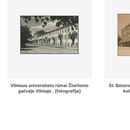
St. Batoro universiteto J. Pilsudskio
[Inventor
kolegija : [fotografija]
bazilijonų