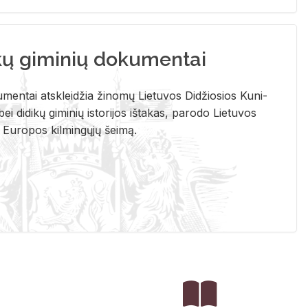
kų giminių dokumentai
u­men­tai at­sklei­džia ži­no­mų Lie­tu­vos Di­džio­sios Ku­ni­
ei di­di­kų gi­mi­nių is­to­ri­jos iš­ta­kas, pa­ro­do Lie­tu­vos
į Eu­ro­pos kil­min­gų­jų šei­mą.