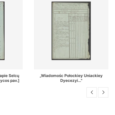
Uniackiey
Regestr Parochow Dekanatu
Brzeskiego