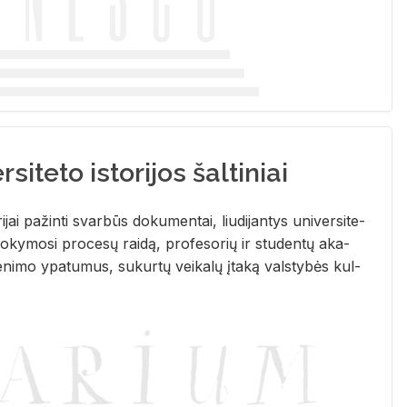
siteto istorijos šaltiniai
­ri­jai pa­žin­ti svar­būs do­ku­men­tai, liu­di­jan­tys uni­ver­si­te­
­ky­mo­si pro­ce­sų rai­dą, pro­fe­so­rių ir stu­den­tų aka­
e­ni­mo ypa­tu­mus, su­kur­tų vei­ka­lų įta­ką vals­ty­bės kul­