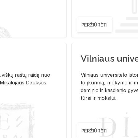
PERŽIŪRĖTI
Vilniaus univer
u­viš­kų raš­tų rai­dą nuo
Vil­niaus uni­ver­si­te­to is­to
 Mi­ka­lo­jaus Dauk­šos
to įkū­ri­mą, mo­ky­mo ir mo
de­mi­nio ir kas­die­nio gy­v
tū­rai ir moks­lui.
PERŽIŪRĖTI