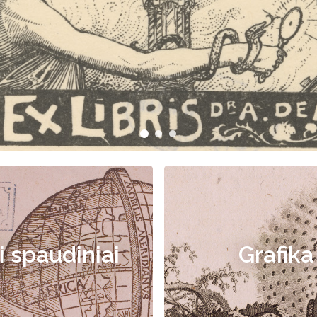
i spaudiniai
Grafika