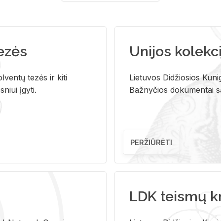
tezės
Unijos kolekci
ventų tezės ir kiti
Lietuvos Didžiosios Kunig
niui įgyti.
Bažnyčios dokumentai sau
PERŽIŪRĖTI
LDK teismų k