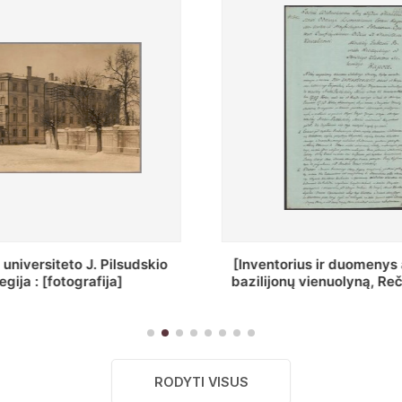
ius ir duomenys apie Selcų
„Wiadomośc Połockiey 
 vienuolyną, Rečycos pav.]
Dyecezyi..."
RODYTI VISUS