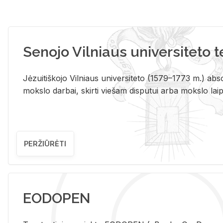
Senojo Vilniaus universiteto 
Jėzuitiškojo Vilniaus universiteto (1579–1773 m.) absol
mokslo darbai, skirti viešam disputui arba mokslo laips
PERŽIŪRĖTI
EODOPEN