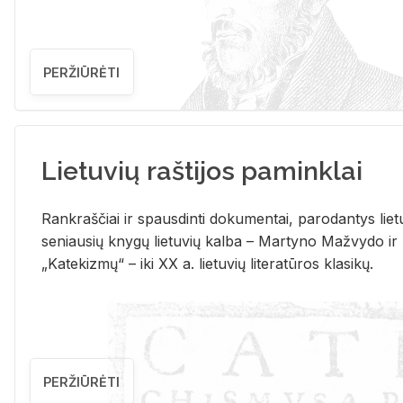
PERŽIŪRĖTI
Lietuvių raštijos paminklai
Rank­raš­čiai ir spaus­din­ti do­ku­men­tai, pa­ro­dan­tys lie­t
se­niau­sių kny­gų lie­tu­vių kal­ba – Mar­ty­no Ma­žvy­do ir
„Ka­te­kiz­mų“ – iki XX a. lie­tu­vių li­te­ra­tū­ros kla­si­kų.
PERŽIŪRĖTI