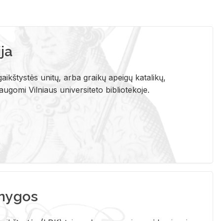
ja
aikštystės unitų, arba graikų apeigų katalikų,
gomi Vilniaus universiteto bibliotekoje.
nygos