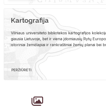
Kartografija
Vil­niaus uni­ver­si­te­to bi­b­lio­te­kos kar­to­gra­fi­jos ko­lek­c
giau­sia Lie­tu­vo­je, bet ir vie­na įdo­miau­sių Rytų Eu­ro­po­je
is­to­ri­niai že­mė­la­piai ir rank­raš­ti­niai že­mių pla­nai bei br
PERŽIŪRĖTI