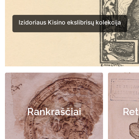
Rankraščiai
Ret