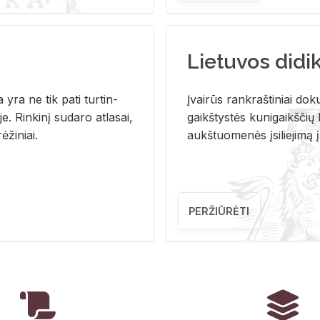
Lietuvos didi
i­ja yra ne tik pati tur­tin­
Įvai­rūs rank­raš­ti­niai do­k
. Rin­ki­nį su­da­ro at­la­sai,
gaikš­tys­tės ku­ni­gaikš­čių b
ė­ži­niai.
aukš­tuo­me­nės įsi­lie­ji­mą 
PERŽIŪRĖTI