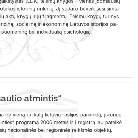
i­gaikš­tys­tės (LDK) teis­mų kny­gos – vie­nas įdo­miau­sių
lio­te­kos is­to­ri­nių rin­ki­nių. Jį su­da­ro be­veik šeši šim­tai
ų aktų kny­gų ir jų frag­men­tų. Teis­mų kny­gų tu­ri­nys
u­ri­di­nę, so­cia­li­nę ir eko­no­mi­nę Lie­tu­vos is­to­ri­jos pa­
­suo­me­ni­nę bei in­di­vi­dua­lią psi­cho­lo­gi­ją.
ulio atmintis“
ne vieną unikalų lietuvių raštijos paminklą, įsijungė
ties“ programą 2006 metais ir į registrą jau pateikė
usių nacionalinės bei regioninės reikšmės objektų.