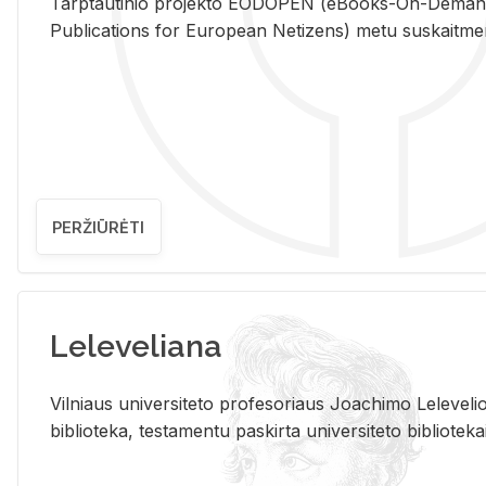
Tarp­tau­ti­nio pro­jek­to EO­DO­PEN (eBo­oks-On-De­m
Pub­li­ca­tions for Eu­ro­pe­an Ne­ti­zens) metu su­skait­me­nin­t
PERŽIŪRĖTI
Leleveliana
Vil­niaus uni­ver­si­te­to pro­fe­so­riaus Jo­a­chi­mo Le­le­ve
bi­b­lio­te­ka, te­sta­men­tu pa­skir­ta uni­ver­si­te­to bi­b­lio­te­ka