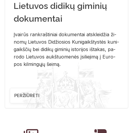
Lietuvos didikų giminių
dokumentai
Įvai­rūs rank­raš­ti­niai do­ku­men­tai at­sklei­džia ži­
no­mų Lie­tu­vos Di­džio­sios Ku­ni­gaikš­tys­tės ku­ni­
gaikš­čių bei di­di­kų gi­mi­nių is­to­ri­jos iš­ta­kas, pa­
ro­do Lie­tu­vos aukš­tuo­me­nės įsi­lie­ji­mą į Eu­ro­
pos kil­min­gų­jų šei­mą.
PERŽIŪRĖTI