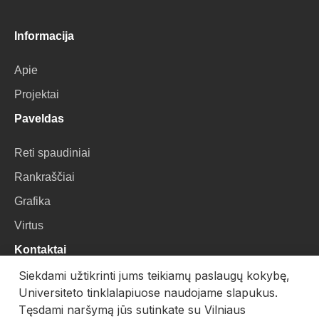
Informacija
Apie
Projektai
Paveldas
Reti spaudiniai
Rankraščiai
Grafika
Virtus
Kontaktai
Siekdami užtikrinti jums teikiamų paslaugų kokybę,
VU Biblioteka
Universiteto tinklalapiuose naudojame slapukus.
Universiteto g. 3, LT-01122, Vilnius
Tęsdami naršymą jūs sutinkate su Vilniaus