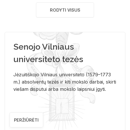
RODYTI VISUS
Senojo Vilniaus
universiteto tezės
Jėzuitiškojo Vilniaus universiteto (1579–1773
m.) absolventų tezės ir kiti mokslo darbai, skirti
viešam disputui arba mokslo laipsniui įgyti.
PERŽIŪRĖTI