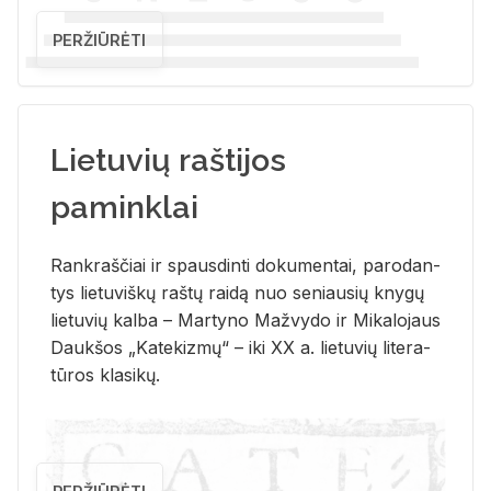
PERŽIŪRĖTI
Lietuvių raštijos
paminklai
Rank­raš­čiai ir spaus­din­ti do­ku­men­tai, pa­ro­dan­
tys lie­tu­viš­kų raš­tų rai­dą nuo se­niau­sių kny­gų
lie­tu­vių kal­ba – Mar­ty­no Ma­žvy­do ir Mi­ka­lo­jaus
Dauk­šos „Ka­te­kiz­mų“ – iki XX a. lie­tu­vių li­te­ra­
tū­ros kla­si­kų.