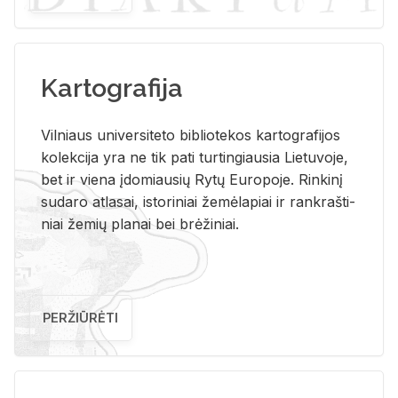
Kartografija
Vil­niaus uni­ver­si­te­to bi­b­lio­te­kos kar­to­gra­fi­jos
ko­lek­ci­ja yra ne tik pati tur­tin­giau­sia Lie­tu­vo­je,
bet ir vie­na įdo­miau­sių Rytų Eu­ro­po­je. Rin­ki­nį
su­da­ro at­la­sai, is­to­ri­niai že­mė­la­piai ir rank­raš­ti­
niai že­mių pla­nai bei brė­ži­niai.
PERŽIŪRĖTI