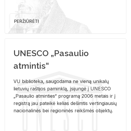
PERŽIŪRĖTI
UNESCO „Pasaulio
atmintis“
VU biblioteka, saugodama ne vieną unikalų
lietuvių raštijos paminklą, įsijungė į UNESCO
„Pasaulio atminties“ programą 2006 metais ir į
registrą jau pateikė kelias dešimtis vertingiausių
nacionalinės bei regioninės reikšmės objektų.