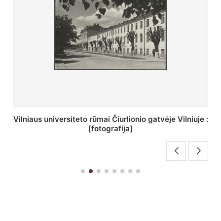
St. Batoro universiteto J. Pilsudskio kolegija :
[fotografija]