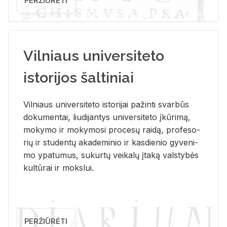
PERŽIŪRĖTI
Vilniaus universiteto
istorijos šaltiniai
Vil­niaus uni­ver­si­te­to is­to­ri­jai pa­žin­ti svar­būs
do­ku­men­tai, liu­di­jan­tys uni­ver­si­te­to įkū­ri­mą,
mo­ky­mo ir mo­ky­mo­si pro­ce­sų rai­dą, pro­fe­so­
rių ir stu­den­tų aka­de­mi­nio ir kas­die­nio gy­ve­ni­
mo ypa­tu­mus, su­kur­tų vei­ka­lų įta­ką vals­ty­bės
kul­tū­rai ir moks­lui.
PERŽIŪRĖTI