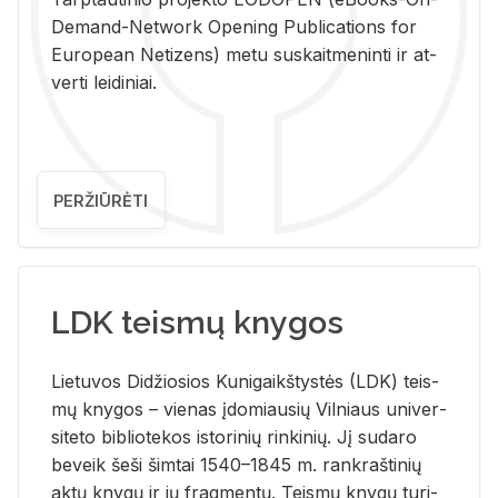
De­mand-Ne­twork Ope­ning Pub­li­ca­tions for
Eu­ro­pe­an Ne­ti­zens) metu su­skait­me­nin­ti ir at­
ver­ti lei­di­niai.
PERŽIŪRĖTI
LDK teismų knygos
Lie­tu­vos Di­džio­sios Ku­ni­gaikš­tys­tės (LDK) teis­
mų kny­gos – vie­nas įdo­miau­sių Vil­niaus uni­ver­
si­te­to bi­b­lio­te­kos is­to­ri­nių rin­ki­nių. Jį su­da­ro
be­veik šeši šim­tai 1540–1845 m. rank­raš­ti­nių
aktų kny­gų ir jų frag­men­tų. Teis­mų kny­gų tu­ri­