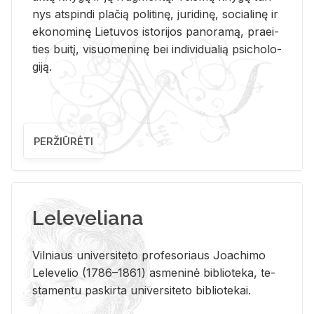
nys at­spin­di pla­čią po­li­ti­nę, ju­ri­di­nę, so­cia­li­nę ir
eko­no­mi­nę Lie­tu­vos is­to­ri­jos pa­no­ra­mą, pra­ei­
ties bui­tį, vi­suo­me­ni­nę bei in­di­vi­dua­lią psi­cho­lo­
gi­ją.
PERŽIŪRĖTI
Leleveliana
Vil­niaus uni­ver­si­te­to pro­fe­so­riaus Jo­a­chi­mo
Le­le­ve­lio (1786–1861) as­me­ni­nė bi­b­lio­te­ka, te­
sta­men­tu pa­skir­ta uni­ver­si­te­to bi­b­lio­te­kai.