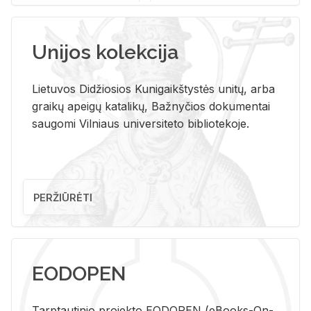
Unijos kolekcija
Lietuvos Didžiosios Kunigaikštystės unitų, arba
graikų apeigų katalikų, Bažnyčios dokumentai
saugomi Vilniaus universiteto bibliotekoje.
PERŽIŪRĖTI
EODOPEN
Tarp­tau­ti­nio pro­jek­to EO­DO­PEN (eBo­oks-On-