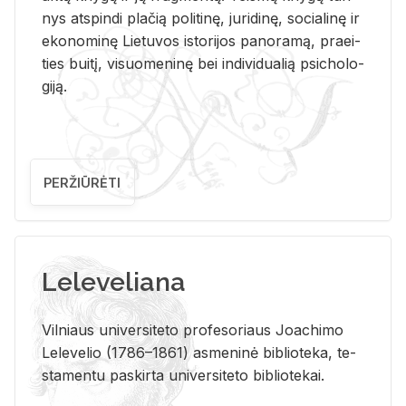
nys at­spin­di pla­čią po­li­ti­nę, ju­ri­di­nę, so­cia­li­nę ir
eko­no­mi­nę Lie­tu­vos is­to­ri­jos pa­no­ra­mą, pra­ei­
ties bui­tį, vi­suo­me­ni­nę bei in­di­vi­dua­lią psi­cho­lo­
gi­ją.
PERŽIŪRĖTI
Leleveliana
Vil­niaus uni­ver­si­te­to pro­fe­so­riaus Jo­a­chi­mo
Le­le­ve­lio (1786–1861) as­me­ni­nė bi­b­lio­te­ka, te­
sta­men­tu pa­skir­ta uni­ver­si­te­to bi­b­lio­te­kai.