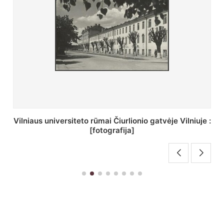
St. Batoro universiteto J. Pilsudskio kolegija :
[fotografija]