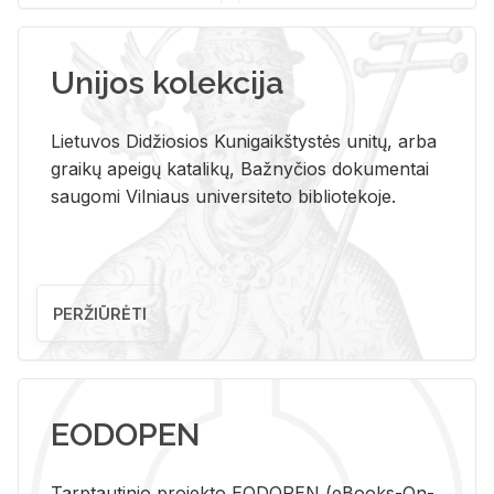
Unijos kolekcija
Lietuvos Didžiosios Kunigaikštystės unitų, arba
graikų apeigų katalikų, Bažnyčios dokumentai
saugomi Vilniaus universiteto bibliotekoje.
PERŽIŪRĖTI
EODOPEN
Tarp­tau­ti­nio pro­jek­to EO­DO­PEN (eBo­oks-On-