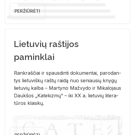
PERŽIŪRĖTI
Lietuvių raštijos
paminklai
Rank­raš­čiai ir spaus­din­ti do­ku­men­tai, pa­ro­dan­
tys lie­tu­viš­kų raš­tų rai­dą nuo se­niau­sių kny­gų
lie­tu­vių kal­ba – Mar­ty­no Ma­žvy­do ir Mi­ka­lo­jaus
Dauk­šos „Ka­te­kiz­mų“ – iki XX a. lie­tu­vių li­te­ra­
tū­ros kla­si­kų.