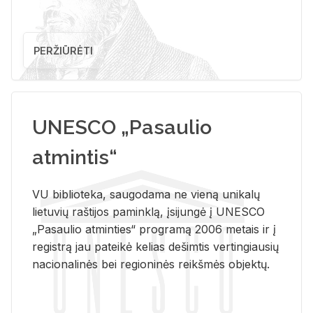
PERŽIŪRĖTI
UNESCO „Pasaulio
atmintis“
VU biblioteka, saugodama ne vieną unikalų
lietuvių raštijos paminklą, įsijungė į UNESCO
„Pasaulio atminties“ programą 2006 metais ir į
registrą jau pateikė kelias dešimtis vertingiausių
nacionalinės bei regioninės reikšmės objektų.