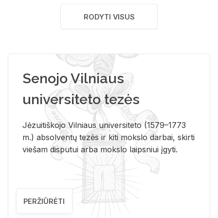
RODYTI VISUS
Senojo Vilniaus
universiteto tezės
Jėzuitiškojo Vilniaus universiteto (1579–1773
m.) absolventų tezės ir kiti mokslo darbai, skirti
viešam disputui arba mokslo laipsniui įgyti.
PERŽIŪRĖTI