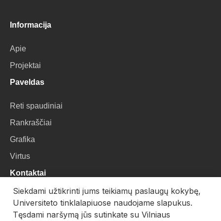
Informacija
Apie
Projektai
Paveldas
Reti spaudiniai
Rankraščiai
Grafika
Virtus
Kontaktai
Siekdami užtikrinti jums teikiamų paslaugų kokybę,
VU Biblioteka
Universiteto tinklalapiuose naudojame slapukus.
Universiteto g. 3, LT-01122, Vilnius
Tęsdami naršymą jūs sutinkate su Vilniaus