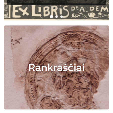
dokumentai
Rankraščiai