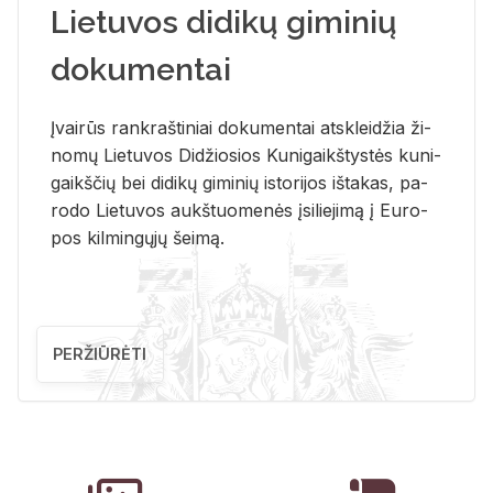
Lietuvos didikų giminių
dokumentai
Įvai­rūs rank­raš­ti­niai do­ku­men­tai at­sklei­džia ži­
no­mų Lie­tu­vos Di­džio­sios Ku­ni­gaikš­tys­tės ku­ni­
gaikš­čių bei di­di­kų gi­mi­nių is­to­ri­jos iš­ta­kas, pa­
ro­do Lie­tu­vos aukš­tuo­me­nės įsi­lie­ji­mą į Eu­ro­
pos kil­min­gų­jų šei­mą.
PERŽIŪRĖTI