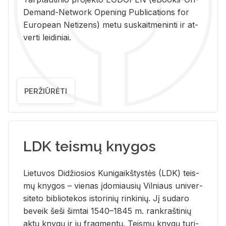
De­mand-Ne­twork Ope­ning Pub­li­ca­tions for
Eu­ro­pe­an Ne­ti­zens) metu su­skait­me­nin­ti ir at­
ver­ti lei­di­niai.
PERŽIŪRĖTI
LDK teismų knygos
Lie­tu­vos Di­džio­sios Ku­ni­gaikš­tys­tės (LDK) teis­
mų kny­gos – vie­nas įdo­miau­sių Vil­niaus uni­ver­
si­te­to bi­b­lio­te­kos is­to­ri­nių rin­ki­nių. Jį su­da­ro
be­veik šeši šim­tai 1540–1845 m. rank­raš­ti­nių
aktų kny­gų ir jų frag­men­tų. Teis­mų kny­gų tu­ri­