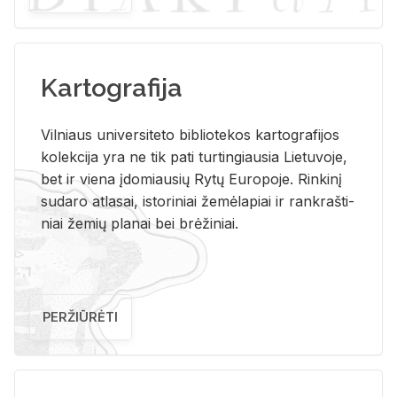
Kartografija
Vil­niaus uni­ver­si­te­to bi­b­lio­te­kos kar­to­gra­fi­jos
ko­lek­ci­ja yra ne tik pati tur­tin­giau­sia Lie­tu­vo­je,
bet ir vie­na įdo­miau­sių Rytų Eu­ro­po­je. Rin­ki­nį
su­da­ro at­la­sai, is­to­ri­niai že­mė­la­piai ir rank­raš­ti­
niai že­mių pla­nai bei brė­ži­niai.
PERŽIŪRĖTI