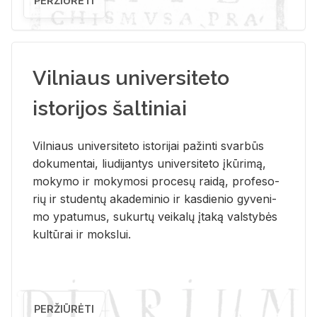
PERŽIŪRĖTI
Vilniaus universiteto
istorijos šaltiniai
Vil­niaus uni­ver­si­te­to is­to­ri­jai pa­žin­ti svar­būs
do­ku­men­tai, liu­di­jan­tys uni­ver­si­te­to įkū­ri­mą,
mo­ky­mo ir mo­ky­mo­si pro­ce­sų rai­dą, pro­fe­so­
rių ir stu­den­tų aka­de­mi­nio ir kas­die­nio gy­ve­ni­
mo ypa­tu­mus, su­kur­tų vei­ka­lų įta­ką vals­ty­bės
kul­tū­rai ir moks­lui.
PERŽIŪRĖTI