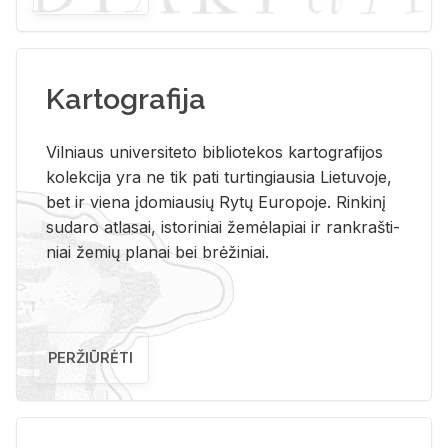
Kartografija
Vil­niaus uni­ver­si­te­to bi­b­lio­te­kos kar­to­gra­fi­jos
ko­lek­ci­ja yra ne tik pati tur­tin­giau­sia Lie­tu­vo­je,
bet ir vie­na įdo­miau­sių Rytų Eu­ro­po­je. Rin­ki­nį
su­da­ro at­la­sai, is­to­ri­niai že­mė­la­piai ir rank­raš­ti­
niai že­mių pla­nai bei brė­ži­niai.
PERŽIŪRĖTI