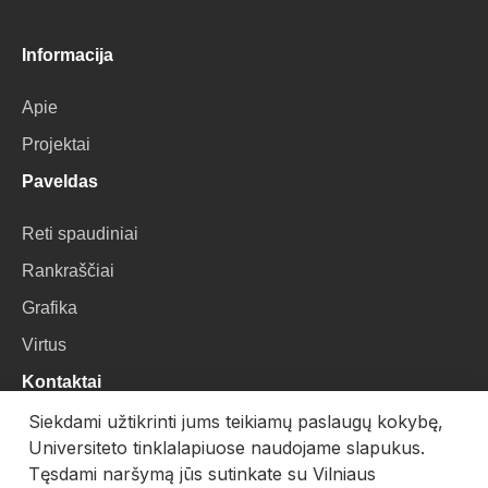
Informacija
Apie
Projektai
Paveldas
Reti spaudiniai
Rankraščiai
Grafika
Virtus
Kontaktai
Siekdami užtikrinti jums teikiamų paslaugų kokybę,
VU Biblioteka
Universiteto tinklalapiuose naudojame slapukus.
Universiteto g. 3, LT-01122, Vilnius
Tęsdami naršymą jūs sutinkate su Vilniaus