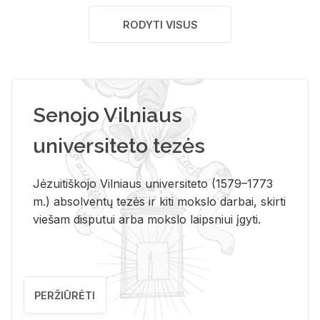
RODYTI VISUS
Senojo Vilniaus
universiteto tezės
Jėzuitiškojo Vilniaus universiteto (1579–1773
m.) absolventų tezės ir kiti mokslo darbai, skirti
viešam disputui arba mokslo laipsniui įgyti.
PERŽIŪRĖTI