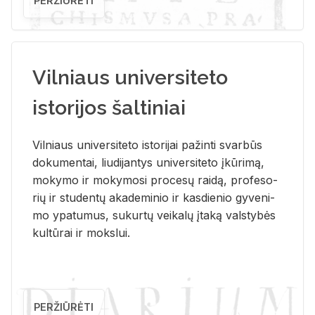
PERŽIŪRĖTI
Vilniaus universiteto
istorijos šaltiniai
Vil­niaus uni­ver­si­te­to is­to­ri­jai pa­žin­ti svar­būs
do­ku­men­tai, liu­di­jan­tys uni­ver­si­te­to įkū­ri­mą,
mo­ky­mo ir mo­ky­mo­si pro­ce­sų rai­dą, pro­fe­so­
rių ir stu­den­tų aka­de­mi­nio ir kas­die­nio gy­ve­ni­
mo ypa­tu­mus, su­kur­tų vei­ka­lų įta­ką vals­ty­bės
kul­tū­rai ir moks­lui.
PERŽIŪRĖTI