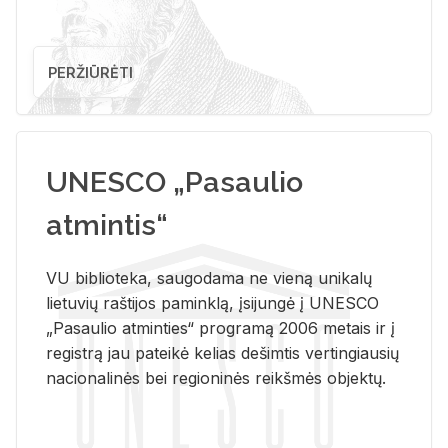
PERŽIŪRĖTI
UNESCO „Pasaulio
atmintis“
VU biblioteka, saugodama ne vieną unikalų
lietuvių raštijos paminklą, įsijungė į UNESCO
„Pasaulio atminties“ programą 2006 metais ir į
registrą jau pateikė kelias dešimtis vertingiausių
nacionalinės bei regioninės reikšmės objektų.