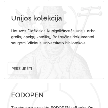
Unijos kolekcija
Lietuvos Didžiosios Kunigaikštystės unitų, arba
graikų apeigų katalikų, Bažnyčios dokumentai
saugomi Vilniaus universiteto bibliotekoje.
PERŽIŪRĖTI
EODOPEN
Tarp­tau­ti­nio pro­jek­to EO­DO­PEN (eBo­oks-On-