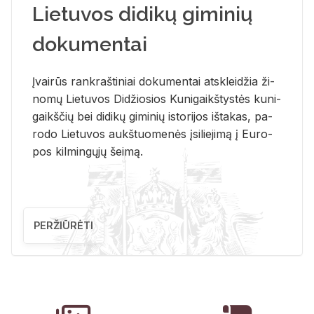
Lietuvos didikų giminių
dokumentai
Įvai­rūs rank­raš­ti­niai do­ku­men­tai at­sklei­džia ži­
no­mų Lie­tu­vos Di­džio­sios Ku­ni­gaikš­tys­tės ku­ni­
gaikš­čių bei di­di­kų gi­mi­nių is­to­ri­jos iš­ta­kas, pa­
ro­do Lie­tu­vos aukš­tuo­me­nės įsi­lie­ji­mą į Eu­ro­
pos kil­min­gų­jų šei­mą.
PERŽIŪRĖTI