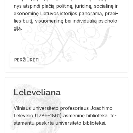
nys at­spin­di pla­čią po­li­ti­nę, ju­ri­di­nę, so­cia­li­nę ir
eko­no­mi­nę Lie­tu­vos is­to­ri­jos pa­no­ra­mą, pra­ei­
ties bui­tį, vi­suo­me­ni­nę bei in­di­vi­dua­lią psi­cho­lo­
gi­ją.
PERŽIŪRĖTI
Leleveliana
Vil­niaus uni­ver­si­te­to pro­fe­so­riaus Jo­a­chi­mo
Le­le­ve­lio (1786–1861) as­me­ni­nė bi­b­lio­te­ka, te­
sta­men­tu pa­skir­ta uni­ver­si­te­to bi­b­lio­te­kai.