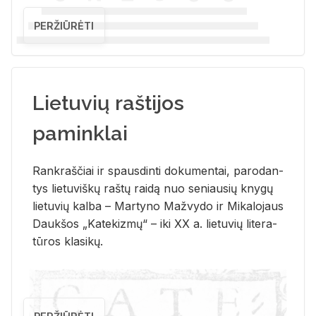
PERŽIŪRĖTI
Lietuvių raštijos
paminklai
Rank­raš­čiai ir spaus­din­ti do­ku­men­tai, pa­ro­dan­
tys lie­tu­viš­kų raš­tų rai­dą nuo se­niau­sių kny­gų
lie­tu­vių kal­ba – Mar­ty­no Ma­žvy­do ir Mi­ka­lo­jaus
Dauk­šos „Ka­te­kiz­mų“ – iki XX a. lie­tu­vių li­te­ra­
tū­ros kla­si­kų.