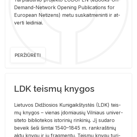
De­mand-Ne­twork Ope­ning Pub­li­ca­tions for
Eu­ro­pe­an Ne­ti­zens) metu su­skait­me­nin­ti ir at­
ver­ti lei­di­niai.
PERŽIŪRĖTI
LDK teismų knygos
Lie­tu­vos Di­džio­sios Ku­ni­gaikš­tys­tės (LDK) teis­
mų kny­gos – vie­nas įdo­miau­sių Vil­niaus uni­ver­
si­te­to bi­b­lio­te­kos is­to­ri­nių rin­ki­nių. Jį su­da­ro
be­veik šeši šim­tai 1540–1845 m. rank­raš­ti­nių
aktų kny­gų ir jų frag­men­tų. Teis­mų kny­gų tu­ri­