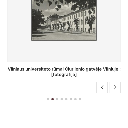
St. Batoro universiteto J. Pilsudskio kolegija :
[fotografija]