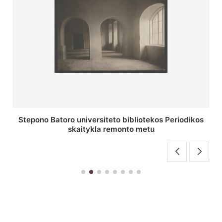
P. Smuglevičiaus salė Stepono Batoro universiteto
bibliotekos laikotarpiu