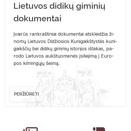
Lietuvos didikų giminių
dokumentai
Įvai­rūs rank­raš­ti­niai do­ku­men­tai at­sklei­džia ži­
no­mų Lie­tu­vos Di­džio­sios Ku­ni­gaikš­tys­tės ku­ni­
gaikš­čių bei di­di­kų gi­mi­nių is­to­ri­jos iš­ta­kas, pa­
ro­do Lie­tu­vos aukš­tuo­me­nės įsi­lie­ji­mą į Eu­ro­
pos kil­min­gų­jų šei­mą.
PERŽIŪRĖTI