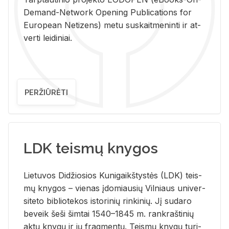
De­mand-Ne­twork Ope­ning Pub­li­ca­tions for
Eu­ro­pe­an Ne­ti­zens) metu su­skait­me­nin­ti ir at­
ver­ti lei­di­niai.
PERŽIŪRĖTI
LDK teismų knygos
Lie­tu­vos Di­džio­sios Ku­ni­gaikš­tys­tės (LDK) teis­
mų kny­gos – vie­nas įdo­miau­sių Vil­niaus uni­ver­
si­te­to bi­b­lio­te­kos is­to­ri­nių rin­ki­nių. Jį su­da­ro
be­veik šeši šim­tai 1540–1845 m. rank­raš­ti­nių
aktų kny­gų ir jų frag­men­tų. Teis­mų kny­gų tu­ri­