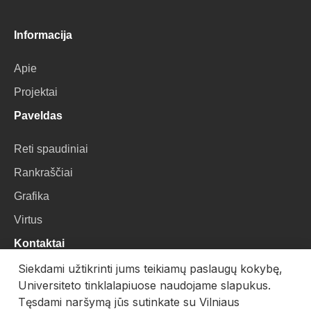
Informacija
Apie
Projektai
Paveldas
Reti spaudiniai
Rankraščiai
Grafika
Virtus
Kontaktai
Siekdami užtikrinti jums teikiamų paslaugų kokybę,
VU Biblioteka
Universiteto tinklalapiuose naudojame slapukus.
Universiteto g. 3, LT-01122, Vilnius
Tęsdami naršymą jūs sutinkate su Vilniaus