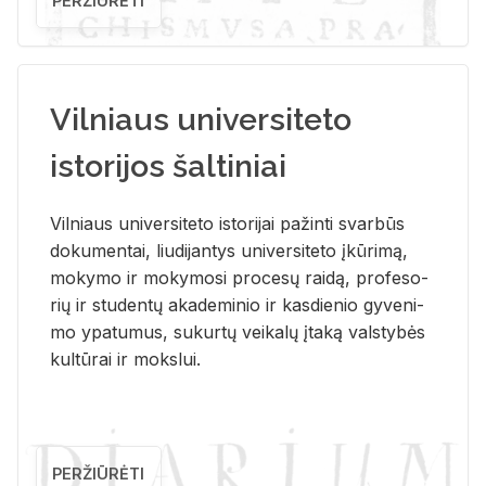
PERŽIŪRĖTI
Vilniaus universiteto
istorijos šaltiniai
Vil­niaus uni­ver­si­te­to is­to­ri­jai pa­žin­ti svar­būs
do­ku­men­tai, liu­di­jan­tys uni­ver­si­te­to įkū­ri­mą,
mo­ky­mo ir mo­ky­mo­si pro­ce­sų rai­dą, pro­fe­so­
rių ir stu­den­tų aka­de­mi­nio ir kas­die­nio gy­ve­ni­
mo ypa­tu­mus, su­kur­tų vei­ka­lų įta­ką vals­ty­bės
kul­tū­rai ir moks­lui.
PERŽIŪRĖTI