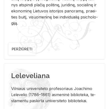
nys at­spin­di pla­čią po­li­ti­nę, ju­ri­di­nę, so­cia­li­nę ir
eko­no­mi­nę Lie­tu­vos is­to­ri­jos pa­no­ra­mą, pra­ei­
ties bui­tį, vi­suo­me­ni­nę bei in­di­vi­dua­lią psi­cho­lo­
gi­ją.
PERŽIŪRĖTI
Leleveliana
Vil­niaus uni­ver­si­te­to pro­fe­so­riaus Jo­a­chi­mo
Le­le­ve­lio (1786–1861) as­me­ni­nė bi­b­lio­te­ka, te­
sta­men­tu pa­skir­ta uni­ver­si­te­to bi­b­lio­te­kai.