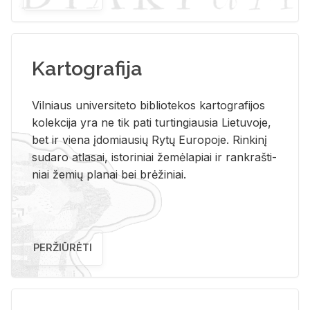
Kartografija
Vil­niaus uni­ver­si­te­to bi­b­lio­te­kos kar­to­gra­fi­jos
ko­lek­ci­ja yra ne tik pati tur­tin­giau­sia Lie­tu­vo­je,
bet ir vie­na įdo­miau­sių Rytų Eu­ro­po­je. Rin­ki­nį
su­da­ro at­la­sai, is­to­ri­niai že­mė­la­piai ir rank­raš­ti­
niai že­mių pla­nai bei brė­ži­niai.
PERŽIŪRĖTI