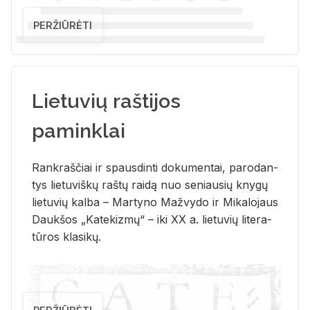
PERŽIŪRĖTI
Lietuvių raštijos
paminklai
Rank­raš­čiai ir spaus­din­ti do­ku­men­tai, pa­ro­dan­
tys lie­tu­viš­kų raš­tų rai­dą nuo se­niau­sių kny­gų
lie­tu­vių kal­ba – Mar­ty­no Ma­žvy­do ir Mi­ka­lo­jaus
Dauk­šos „Ka­te­kiz­mų“ – iki XX a. lie­tu­vių li­te­ra­
tū­ros kla­si­kų.