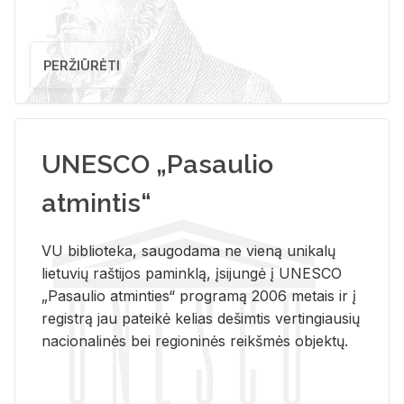
PERŽIŪRĖTI
UNESCO „Pasaulio
atmintis“
VU biblioteka, saugodama ne vieną unikalų
lietuvių raštijos paminklą, įsijungė į UNESCO
„Pasaulio atminties“ programą 2006 metais ir į
registrą jau pateikė kelias dešimtis vertingiausių
nacionalinės bei regioninės reikšmės objektų.