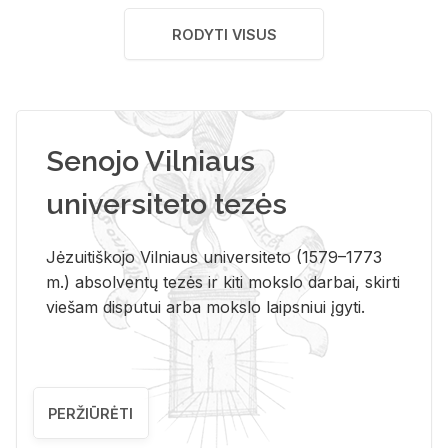
RODYTI VISUS
Senojo Vilniaus
universiteto tezės
Jėzuitiškojo Vilniaus universiteto (1579–1773
m.) absolventų tezės ir kiti mokslo darbai, skirti
viešam disputui arba mokslo laipsniui įgyti.
PERŽIŪRĖTI