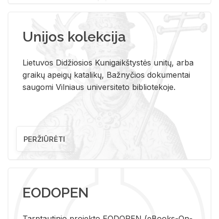
Unijos kolekcija
Lietuvos Didžiosios Kunigaikštystės unitų, arba
graikų apeigų katalikų, Bažnyčios dokumentai
saugomi Vilniaus universiteto bibliotekoje.
PERŽIŪRĖTI
EODOPEN
Tarp­tau­ti­nio pro­jek­to EO­DO­PEN (eBo­oks-On-