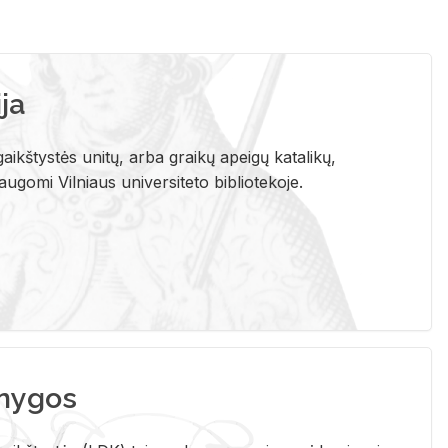
ja
aikštystės unitų, arba graikų apeigų katalikų,
gomi Vilniaus universiteto bibliotekoje.
nygos