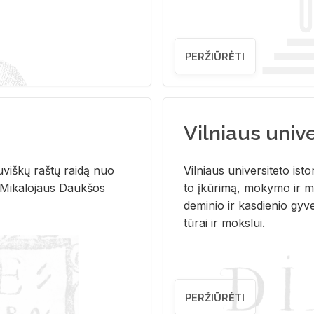
PERŽIŪRĖTI
Vilniaus univer
u­viš­kų raš­tų rai­dą nuo
Vil­niaus uni­ver­si­te­to is­to
 Mi­ka­lo­jaus Dauk­šos
to įkū­ri­mą, mo­ky­mo ir mo
de­mi­nio ir kas­die­nio gy­v
tū­rai ir moks­lui.
PERŽIŪRĖTI