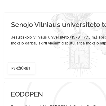
Senojo Vilniaus universiteto 
Jėzuitiškojo Vilniaus universiteto (1579–1773 m.) absol
mokslo darbai, skirti viešam disputui arba mokslo laips
PERŽIŪRĖTI
EODOPEN