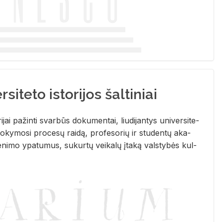
siteto istorijos šaltiniai
­ri­jai pa­žin­ti svar­būs do­ku­men­tai, liu­di­jan­tys uni­ver­si­te­
­ky­mo­si pro­ce­sų rai­dą, pro­fe­so­rių ir stu­den­tų aka­
e­ni­mo ypa­tu­mus, su­kur­tų vei­ka­lų įta­ką vals­ty­bės kul­