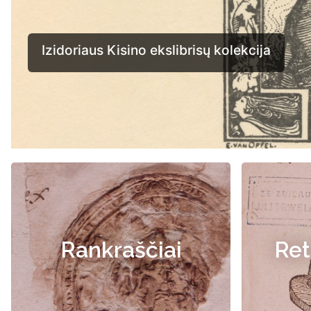
Rankraščiai
Ret