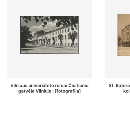
St. Batoro universiteto J. Pilsudskio
[Inventor
kolegija : [fotografija]
bazilijonų