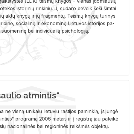
i­gaikš­tys­tės (LDK) teis­mų kny­gos – vie­nas įdo­miau­sių
lio­te­kos is­to­ri­nių rin­ki­nių. Jį su­da­ro be­veik šeši šim­tai
ų aktų kny­gų ir jų frag­men­tų. Teis­mų kny­gų tu­ri­nys
u­ri­di­nę, so­cia­li­nę ir eko­no­mi­nę Lie­tu­vos is­to­ri­jos pa­
­suo­me­ni­nę bei in­di­vi­dua­lią psi­cho­lo­gi­ją.
ulio atmintis“
ne vieną unikalų lietuvių raštijos paminklą, įsijungė
ties“ programą 2006 metais ir į registrą jau pateikė
usių nacionalinės bei regioninės reikšmės objektų.