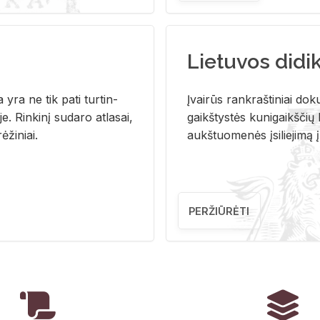
Lietuvos didi
i­ja yra ne tik pati tur­tin­
Įvai­rūs rank­raš­ti­niai do­k
. Rin­ki­nį su­da­ro at­la­sai,
gaikš­tys­tės ku­ni­gaikš­čių b
ė­ži­niai.
aukš­tuo­me­nės įsi­lie­ji­mą 
PERŽIŪRĖTI