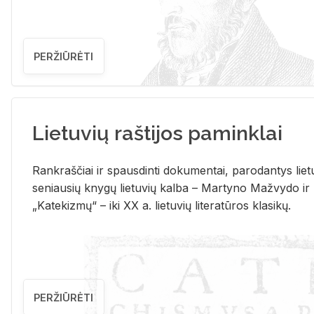
PERŽIŪRĖTI
Lietuvių raštijos paminklai
Rank­raš­čiai ir spaus­din­ti do­ku­men­tai, pa­ro­dan­tys lie­t
se­niau­sių kny­gų lie­tu­vių kal­ba – Mar­ty­no Ma­žvy­do ir
„Ka­te­kiz­mų“ – iki XX a. lie­tu­vių li­te­ra­tū­ros kla­si­kų.
PERŽIŪRĖTI