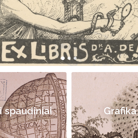
i spaudiniai
Grafika