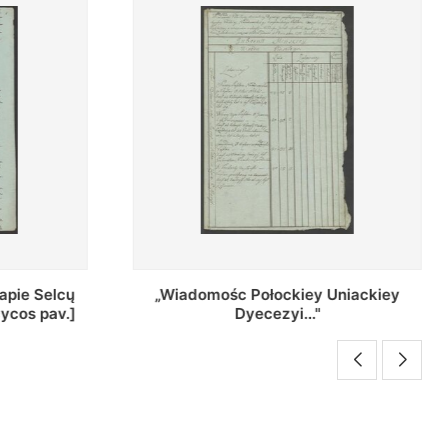
Uniackiey
Regestr Parochow Dekanatu
Brzeskiego