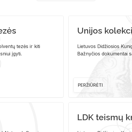
tezės
Unijos kolekci
ventų tezės ir kiti
Lietuvos Didžiosios Kunig
niui įgyti.
Bažnyčios dokumentai sau
PERŽIŪRĖTI
LDK teismų k