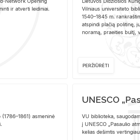
and-Ne­twork Ope­ning
Lie­tu­vos Di­džio­sios Ku­n
i ir at­ver­ti lei­di­niai.
Vil­niaus uni­ver­si­te­to bi­b­
1540–1845 m. rank­raš­ti­ni
at­spin­di pla­čią po­li­ti­nę, j
no­ra­mą, pra­ei­ties bui­tį, vi
PERŽIŪRĖTI
UNESCO „Pasa
­lio (1786–1861) as­me­ni­nė
VU biblioteka, saugodama 
i.
į UNESCO „Pasaulio atmin
kelias dešimtis vertingia