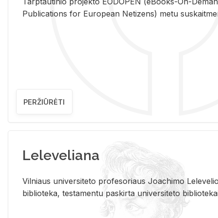
Tarp­tau­ti­nio pro­jek­to EO­DO­PEN (eBo­oks-On-De­m
Pub­li­ca­tions for Eu­ro­pe­an Ne­ti­zens) metu su­skait­me­nin­t
PERŽIŪRĖTI
Leleveliana
Vil­niaus uni­ver­si­te­to pro­fe­so­riaus Jo­a­chi­mo Le­le­ve
bi­b­lio­te­ka, te­sta­men­tu pa­skir­ta uni­ver­si­te­to bi­b­lio­te­ka