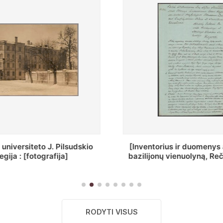
ius ir duomenys apie Selcų
„Wiadomośc Połockiey 
 vienuolyną, Rečycos pav.]
Dyecezyi..."
RODYTI VISUS