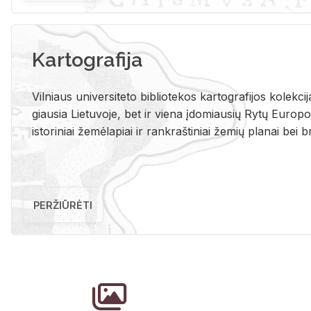
Kartografija
Vil­niaus uni­ver­si­te­to bi­b­lio­te­kos kar­to­gra­fi­jos ko­lek­c
giau­sia Lie­tu­vo­je, bet ir vie­na įdo­miau­sių Rytų Eu­ro­po­je
is­to­ri­niai že­mė­la­piai ir rank­raš­ti­niai že­mių pla­nai bei br
PERŽIŪRĖTI