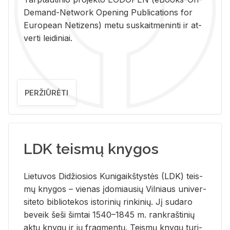
De­mand-Ne­twork Ope­ning Pub­li­ca­tions for
Eu­ro­pe­an Ne­ti­zens) metu su­skait­me­nin­ti ir at­
ver­ti lei­di­niai.
PERŽIŪRĖTI
LDK teismų knygos
Lie­tu­vos Di­džio­sios Ku­ni­gaikš­tys­tės (LDK) teis­
mų kny­gos – vie­nas įdo­miau­sių Vil­niaus uni­ver­
si­te­to bi­b­lio­te­kos is­to­ri­nių rin­ki­nių. Jį su­da­ro
be­veik šeši šim­tai 1540–1845 m. rank­raš­ti­nių
aktų kny­gų ir jų frag­men­tų. Teis­mų kny­gų tu­ri­