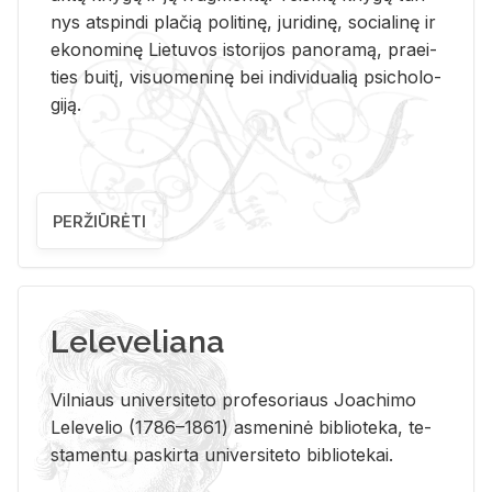
nys at­spin­di pla­čią po­li­ti­nę, ju­ri­di­nę, so­cia­li­nę ir
eko­no­mi­nę Lie­tu­vos is­to­ri­jos pa­no­ra­mą, pra­ei­
ties bui­tį, vi­suo­me­ni­nę bei in­di­vi­dua­lią psi­cho­lo­
gi­ją.
PERŽIŪRĖTI
Leleveliana
Vil­niaus uni­ver­si­te­to pro­fe­so­riaus Jo­a­chi­mo
Le­le­ve­lio (1786–1861) as­me­ni­nė bi­b­lio­te­ka, te­
sta­men­tu pa­skir­ta uni­ver­si­te­to bi­b­lio­te­kai.