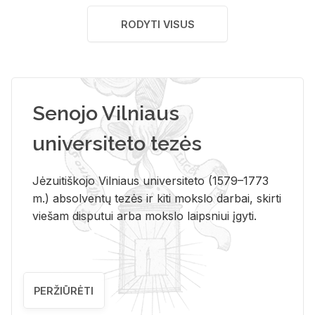
RODYTI VISUS
Senojo Vilniaus
universiteto tezės
Jėzuitiškojo Vilniaus universiteto (1579–1773
m.) absolventų tezės ir kiti mokslo darbai, skirti
viešam disputui arba mokslo laipsniui įgyti.
PERŽIŪRĖTI