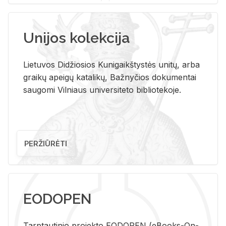
Unijos kolekcija
Lietuvos Didžiosios Kunigaikštystės unitų, arba
graikų apeigų katalikų, Bažnyčios dokumentai
saugomi Vilniaus universiteto bibliotekoje.
PERŽIŪRĖTI
EODOPEN
Tarp­tau­ti­nio pro­jek­to EO­DO­PEN (eBo­oks-On-