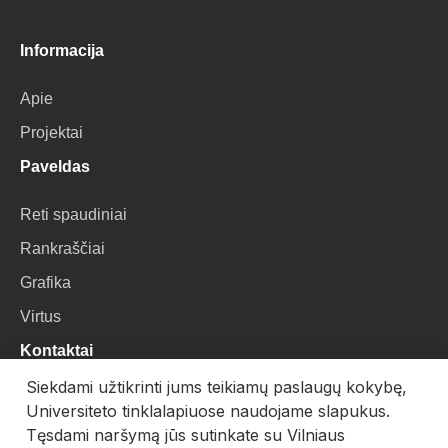
Informacija
Apie
Projektai
Paveldas
Reti spaudiniai
Rankraščiai
Grafika
Virtus
Kontaktai
Siekdami užtikrinti jums teikiamų paslaugų kokybę,
VU Biblioteka
Universiteto tinklalapiuose naudojame slapukus.
Universiteto g. 3, LT-01122, Vilnius
Tęsdami naršymą jūs sutinkate su Vilniaus