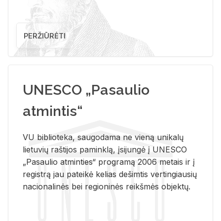
PERŽIŪRĖTI
UNESCO „Pasaulio
atmintis“
VU biblioteka, saugodama ne vieną unikalų
lietuvių raštijos paminklą, įsijungė į UNESCO
„Pasaulio atminties“ programą 2006 metais ir į
registrą jau pateikė kelias dešimtis vertingiausių
nacionalinės bei regioninės reikšmės objektų.