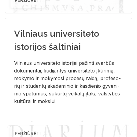
PERŽIŪRĖTI
Vilniaus universiteto
istorijos šaltiniai
Vil­niaus uni­ver­si­te­to is­to­ri­jai pa­žin­ti svar­būs
do­ku­men­tai, liu­di­jan­tys uni­ver­si­te­to įkū­ri­mą,
mo­ky­mo ir mo­ky­mo­si pro­ce­sų rai­dą, pro­fe­so­
rių ir stu­den­tų aka­de­mi­nio ir kas­die­nio gy­ve­ni­
mo ypa­tu­mus, su­kur­tų vei­ka­lų įta­ką vals­ty­bės
kul­tū­rai ir moks­lui.
PERŽIŪRĖTI