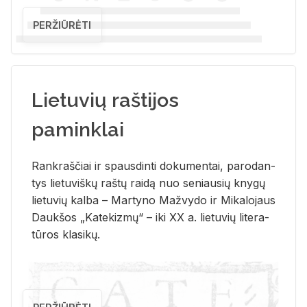
PERŽIŪRĖTI
Lietuvių raštijos
paminklai
Rank­raš­čiai ir spaus­din­ti do­ku­men­tai, pa­ro­dan­
tys lie­tu­viš­kų raš­tų rai­dą nuo se­niau­sių kny­gų
lie­tu­vių kal­ba – Mar­ty­no Ma­žvy­do ir Mi­ka­lo­jaus
Dauk­šos „Ka­te­kiz­mų“ – iki XX a. lie­tu­vių li­te­ra­
tū­ros kla­si­kų.