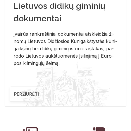
Lietuvos didikų giminių
dokumentai
Įvai­rūs rank­raš­ti­niai do­ku­men­tai at­sklei­džia ži­
no­mų Lie­tu­vos Di­džio­sios Ku­ni­gaikš­tys­tės ku­ni­
gaikš­čių bei di­di­kų gi­mi­nių is­to­ri­jos iš­ta­kas, pa­
ro­do Lie­tu­vos aukš­tuo­me­nės įsi­lie­ji­mą į Eu­ro­
pos kil­min­gų­jų šei­mą.
PERŽIŪRĖTI