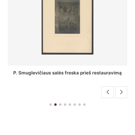
Stepono Batoro universiteto bibliotekos Profesorių
skaitykla