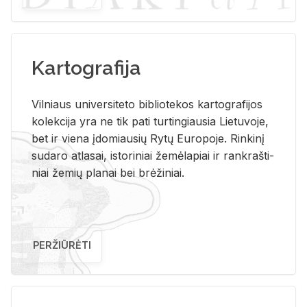
Kartografija
Vil­niaus uni­ver­si­te­to bi­b­lio­te­kos kar­to­gra­fi­jos
ko­lek­ci­ja yra ne tik pati tur­tin­giau­sia Lie­tu­vo­je,
bet ir vie­na įdo­miau­sių Rytų Eu­ro­po­je. Rin­ki­nį
su­da­ro at­la­sai, is­to­ri­niai že­mė­la­piai ir rank­raš­ti­
niai že­mių pla­nai bei brė­ži­niai.
PERŽIŪRĖTI