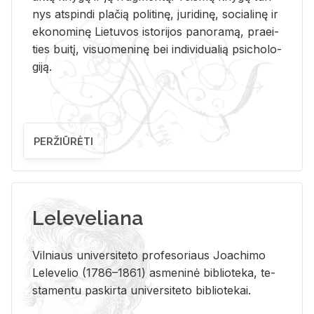
nys at­spin­di pla­čią po­li­ti­nę, ju­ri­di­nę, so­cia­li­nę ir
eko­no­mi­nę Lie­tu­vos is­to­ri­jos pa­no­ra­mą, pra­ei­
ties bui­tį, vi­suo­me­ni­nę bei in­di­vi­dua­lią psi­cho­lo­
gi­ją.
PERŽIŪRĖTI
Leleveliana
Vil­niaus uni­ver­si­te­to pro­fe­so­riaus Jo­a­chi­mo
Le­le­ve­lio (1786–1861) as­me­ni­nė bi­b­lio­te­ka, te­
sta­men­tu pa­skir­ta uni­ver­si­te­to bi­b­lio­te­kai.