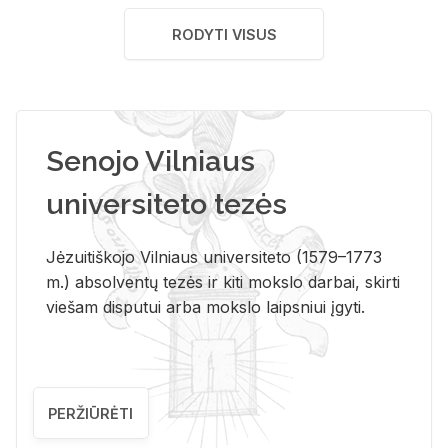
RODYTI VISUS
Senojo Vilniaus
universiteto tezės
Jėzuitiškojo Vilniaus universiteto (1579–1773
m.) absolventų tezės ir kiti mokslo darbai, skirti
viešam disputui arba mokslo laipsniui įgyti.
PERŽIŪRĖTI