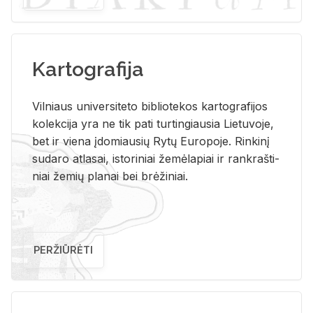
Kartografija
Vil­niaus uni­ver­si­te­to bi­b­lio­te­kos kar­to­gra­fi­jos
ko­lek­ci­ja yra ne tik pati tur­tin­giau­sia Lie­tu­vo­je,
bet ir vie­na įdo­miau­sių Rytų Eu­ro­po­je. Rin­ki­nį
su­da­ro at­la­sai, is­to­ri­niai že­mė­la­piai ir rank­raš­ti­
niai že­mių pla­nai bei brė­ži­niai.
PERŽIŪRĖTI