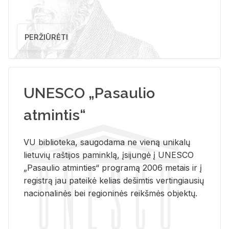
PERŽIŪRĖTI
UNESCO „Pasaulio
atmintis“
VU biblioteka, saugodama ne vieną unikalų
lietuvių raštijos paminklą, įsijungė į UNESCO
„Pasaulio atminties“ programą 2006 metais ir į
registrą jau pateikė kelias dešimtis vertingiausių
nacionalinės bei regioninės reikšmės objektų.