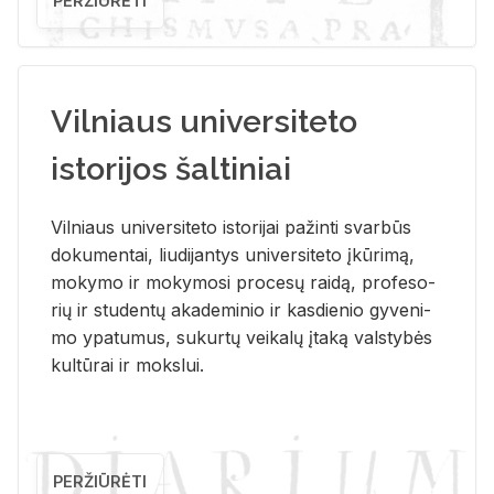
PERŽIŪRĖTI
Vilniaus universiteto
istorijos šaltiniai
Vil­niaus uni­ver­si­te­to is­to­ri­jai pa­žin­ti svar­būs
do­ku­men­tai, liu­di­jan­tys uni­ver­si­te­to įkū­ri­mą,
mo­ky­mo ir mo­ky­mo­si pro­ce­sų rai­dą, pro­fe­so­
rių ir stu­den­tų aka­de­mi­nio ir kas­die­nio gy­ve­ni­
mo ypa­tu­mus, su­kur­tų vei­ka­lų įta­ką vals­ty­bės
kul­tū­rai ir moks­lui.
PERŽIŪRĖTI