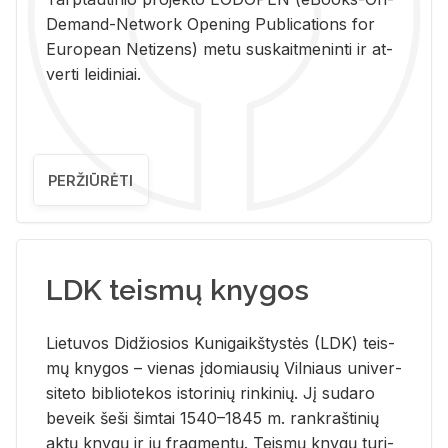
De­mand-Ne­twork Ope­ning Pub­li­ca­tions for
Eu­ro­pe­an Ne­ti­zens) metu su­skait­me­nin­ti ir at­
ver­ti lei­di­niai.
PERŽIŪRĖTI
LDK teismų knygos
Lie­tu­vos Di­džio­sios Ku­ni­gaikš­tys­tės (LDK) teis­
mų kny­gos – vie­nas įdo­miau­sių Vil­niaus uni­ver­
si­te­to bi­b­lio­te­kos is­to­ri­nių rin­ki­nių. Jį su­da­ro
be­veik šeši šim­tai 1540–1845 m. rank­raš­ti­nių
aktų kny­gų ir jų frag­men­tų. Teis­mų kny­gų tu­ri­