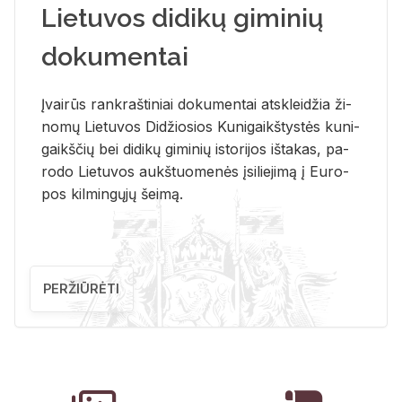
Lietuvos didikų giminių
dokumentai
Įvai­rūs rank­raš­ti­niai do­ku­men­tai at­sklei­džia ži­
no­mų Lie­tu­vos Di­džio­sios Ku­ni­gaikš­tys­tės ku­ni­
gaikš­čių bei di­di­kų gi­mi­nių is­to­ri­jos iš­ta­kas, pa­
ro­do Lie­tu­vos aukš­tuo­me­nės įsi­lie­ji­mą į Eu­ro­
pos kil­min­gų­jų šei­mą.
PERŽIŪRĖTI