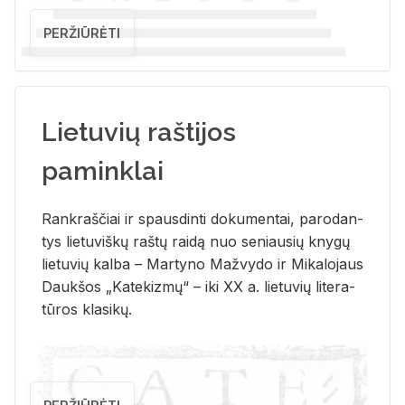
PERŽIŪRĖTI
Lietuvių raštijos
paminklai
Rank­raš­čiai ir spaus­din­ti do­ku­men­tai, pa­ro­dan­
tys lie­tu­viš­kų raš­tų rai­dą nuo se­niau­sių kny­gų
lie­tu­vių kal­ba – Mar­ty­no Ma­žvy­do ir Mi­ka­lo­jaus
Dauk­šos „Ka­te­kiz­mų“ – iki XX a. lie­tu­vių li­te­ra­
tū­ros kla­si­kų.