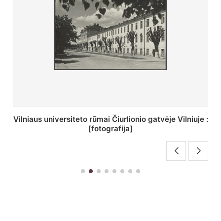
St. Batoro universiteto J. Pilsudskio kolegija :
[fotografija]