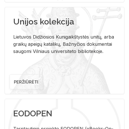
Unijos kolekcija
Lietuvos Didžiosios Kunigaikštystės unitų, arba
graikų apeigų katalikų, Bažnyčios dokumentai
saugomi Vilniaus universiteto bibliotekoje.
PERŽIŪRĖTI
EODOPEN
Tarp­tau­ti­nio pro­jek­to EO­DO­PEN (eBo­oks-On-