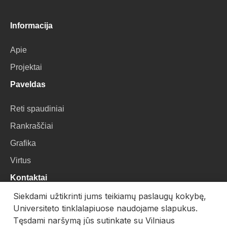
Informacija
Apie
Projektai
Paveldas
Reti spaudiniai
Rankraščiai
Grafika
Virtus
Kontaktai
Siekdami užtikrinti jums teikiamų paslaugų kokybę,
VU Biblioteka
Universiteto tinklalapiuose naudojame slapukus.
Universiteto g. 3, LT-01122, Vilnius
Tęsdami naršymą jūs sutinkate su Vilniaus