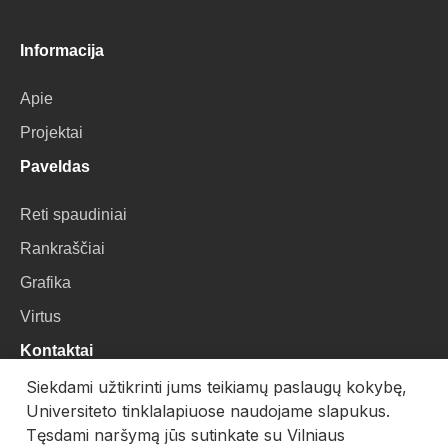
Informacija
Apie
Projektai
Paveldas
Reti spaudiniai
Rankraščiai
Grafika
Virtus
Kontaktai
Siekdami užtikrinti jums teikiamų paslaugų kokybę,
VU Biblioteka
Universiteto tinklalapiuose naudojame slapukus.
Universiteto g. 3, LT-01122, Vilnius
Tęsdami naršymą jūs sutinkate su Vilniaus