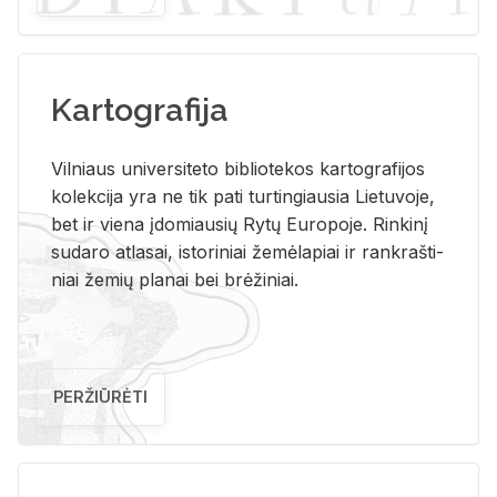
Kartografija
Vil­niaus uni­ver­si­te­to bi­b­lio­te­kos kar­to­gra­fi­jos
ko­lek­ci­ja yra ne tik pati tur­tin­giau­sia Lie­tu­vo­je,
bet ir vie­na įdo­miau­sių Rytų Eu­ro­po­je. Rin­ki­nį
su­da­ro at­la­sai, is­to­ri­niai že­mė­la­piai ir rank­raš­ti­
niai že­mių pla­nai bei brė­ži­niai.
PERŽIŪRĖTI