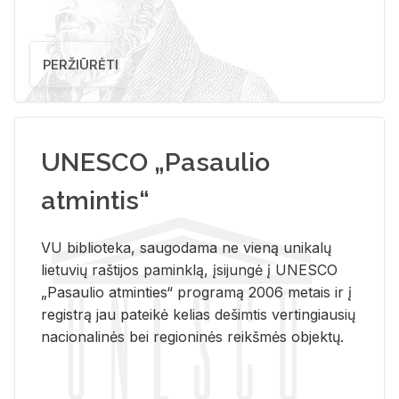
PERŽIŪRĖTI
UNESCO „Pasaulio
atmintis“
VU biblioteka, saugodama ne vieną unikalų
lietuvių raštijos paminklą, įsijungė į UNESCO
„Pasaulio atminties“ programą 2006 metais ir į
registrą jau pateikė kelias dešimtis vertingiausių
nacionalinės bei regioninės reikšmės objektų.