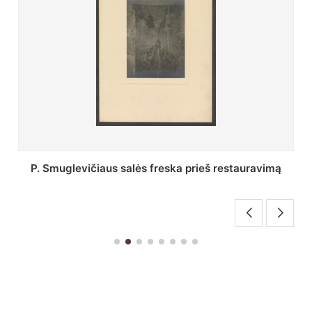
Stepono Batoro universiteto bibliotekos Profesorių
skaitykla