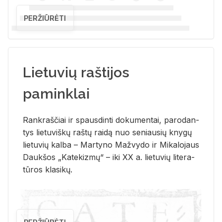
PERŽIŪRĖTI
Lietuvių raštijos
paminklai
Rank­raš­čiai ir spaus­din­ti do­ku­men­tai, pa­ro­dan­
tys lie­tu­viš­kų raš­tų rai­dą nuo se­niau­sių kny­gų
lie­tu­vių kal­ba – Mar­ty­no Ma­žvy­do ir Mi­ka­lo­jaus
Dauk­šos „Ka­te­kiz­mų“ – iki XX a. lie­tu­vių li­te­ra­
tū­ros kla­si­kų.