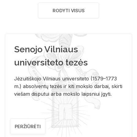
RODYTI VISUS
Senojo Vilniaus
universiteto tezės
Jėzuitiškojo Vilniaus universiteto (1579–1773
m.) absolventų tezės ir kiti mokslo darbai, skirti
viešam disputui arba mokslo laipsniui įgyti.
PERŽIŪRĖTI