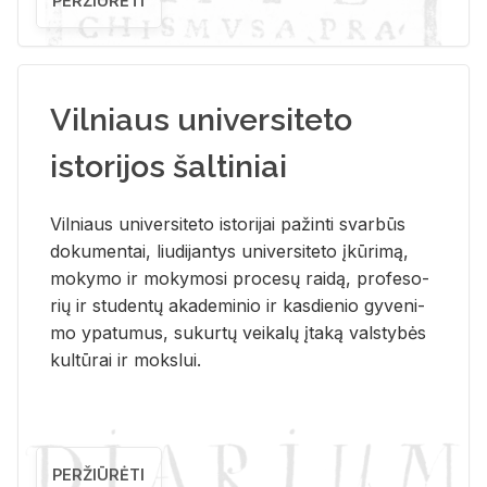
PERŽIŪRĖTI
Vilniaus universiteto
istorijos šaltiniai
Vil­niaus uni­ver­si­te­to is­to­ri­jai pa­žin­ti svar­būs
do­ku­men­tai, liu­di­jan­tys uni­ver­si­te­to įkū­ri­mą,
mo­ky­mo ir mo­ky­mo­si pro­ce­sų rai­dą, pro­fe­so­
rių ir stu­den­tų aka­de­mi­nio ir kas­die­nio gy­ve­ni­
mo ypa­tu­mus, su­kur­tų vei­ka­lų įta­ką vals­ty­bės
kul­tū­rai ir moks­lui.
PERŽIŪRĖTI