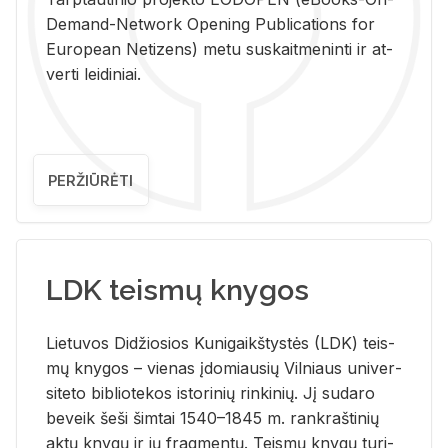
De­mand-Ne­twork Ope­ning Pub­li­ca­tions for
Eu­ro­pe­an Ne­ti­zens) metu su­skait­me­nin­ti ir at­
ver­ti lei­di­niai.
PERŽIŪRĖTI
LDK teismų knygos
Lie­tu­vos Di­džio­sios Ku­ni­gaikš­tys­tės (LDK) teis­
mų kny­gos – vie­nas įdo­miau­sių Vil­niaus uni­ver­
si­te­to bi­b­lio­te­kos is­to­ri­nių rin­ki­nių. Jį su­da­ro
be­veik šeši šim­tai 1540–1845 m. rank­raš­ti­nių
aktų kny­gų ir jų frag­men­tų. Teis­mų kny­gų tu­ri­