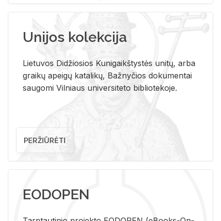
Unijos kolekcija
Lietuvos Didžiosios Kunigaikštystės unitų, arba
graikų apeigų katalikų, Bažnyčios dokumentai
saugomi Vilniaus universiteto bibliotekoje.
PERŽIŪRĖTI
EODOPEN
Tarp­tau­ti­nio pro­jek­to EO­DO­PEN (eBo­oks-On-