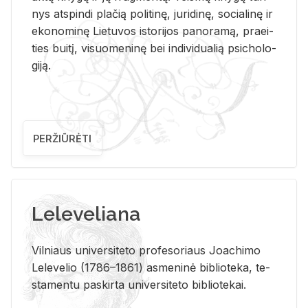
nys at­spin­di pla­čią po­li­ti­nę, ju­ri­di­nę, so­cia­li­nę ir
eko­no­mi­nę Lie­tu­vos is­to­ri­jos pa­no­ra­mą, pra­ei­
ties bui­tį, vi­suo­me­ni­nę bei in­di­vi­dua­lią psi­cho­lo­
gi­ją.
PERŽIŪRĖTI
Leleveliana
Vil­niaus uni­ver­si­te­to pro­fe­so­riaus Jo­a­chi­mo
Le­le­ve­lio (1786–1861) as­me­ni­nė bi­b­lio­te­ka, te­
sta­men­tu pa­skir­ta uni­ver­si­te­to bi­b­lio­te­kai.