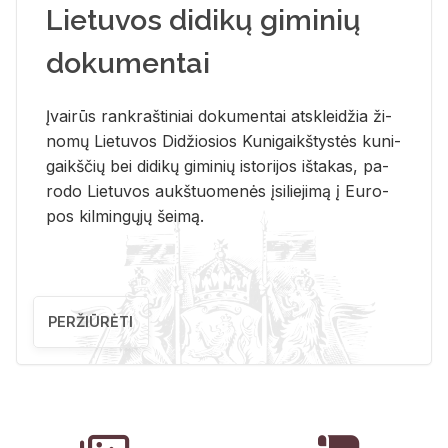
Lietuvos didikų giminių
dokumentai
Įvai­rūs rank­raš­ti­niai do­ku­men­tai at­sklei­džia ži­
no­mų Lie­tu­vos Di­džio­sios Ku­ni­gaikš­tys­tės ku­ni­
gaikš­čių bei di­di­kų gi­mi­nių is­to­ri­jos iš­ta­kas, pa­
ro­do Lie­tu­vos aukš­tuo­me­nės įsi­lie­ji­mą į Eu­ro­
pos kil­min­gų­jų šei­mą.
PERŽIŪRĖTI