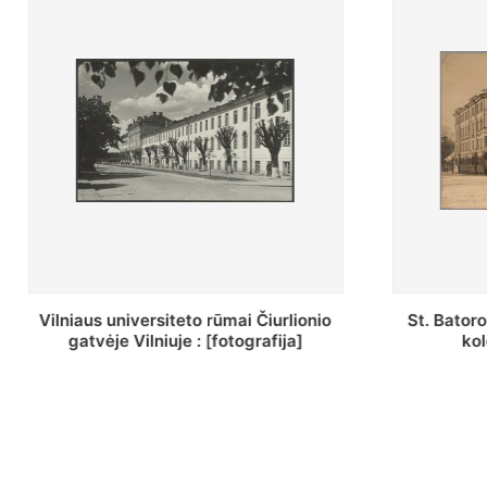
St. Batoro universiteto J. Pilsudskio
[Inventor
kolegija : [fotografija]
bazilijonų