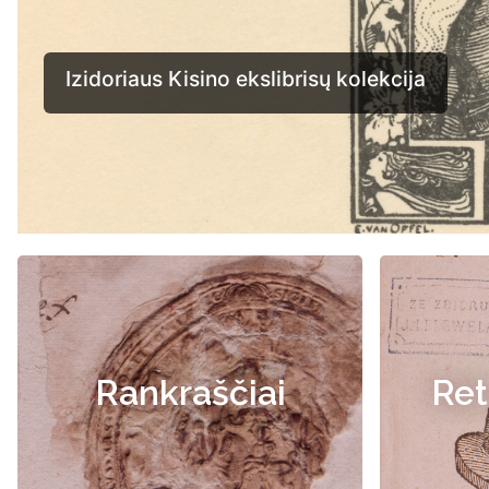
Rankraščiai
Ret