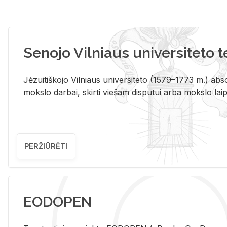
Senojo Vilniaus universiteto 
Jėzuitiškojo Vilniaus universiteto (1579–1773 m.) absol
mokslo darbai, skirti viešam disputui arba mokslo laips
PERŽIŪRĖTI
EODOPEN