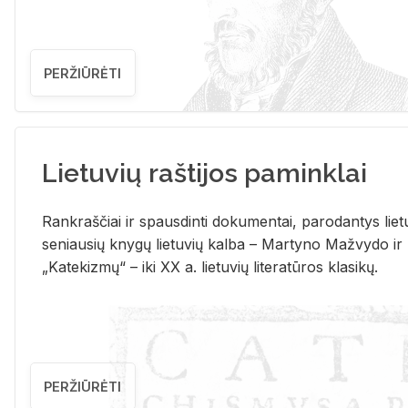
PERŽIŪRĖTI
Lietuvių raštijos paminklai
Rank­raš­čiai ir spaus­din­ti do­ku­men­tai, pa­ro­dan­tys lie­t
se­niau­sių kny­gų lie­tu­vių kal­ba – Mar­ty­no Ma­žvy­do ir
„Ka­te­kiz­mų“ – iki XX a. lie­tu­vių li­te­ra­tū­ros kla­si­kų.
PERŽIŪRĖTI