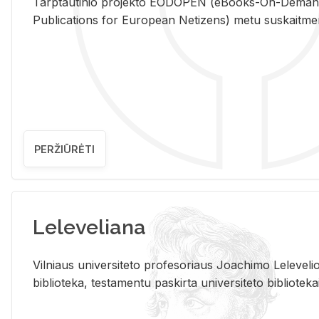
Tarp­tau­ti­nio pro­jek­to EO­DO­PEN (eBo­oks-On-De­m
Pub­li­ca­tions for Eu­ro­pe­an Ne­ti­zens) metu su­skait­me­nin­t
PERŽIŪRĖTI
Leleveliana
Vil­niaus uni­ver­si­te­to pro­fe­so­riaus Jo­a­chi­mo Le­le­ve
bi­b­lio­te­ka, te­sta­men­tu pa­skir­ta uni­ver­si­te­to bi­b­lio­te­ka