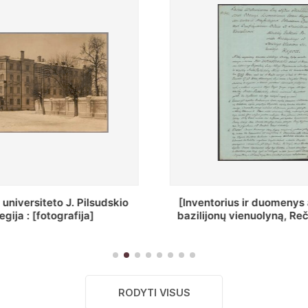
ius ir duomenys apie Selcų
„Wiadomośc Połockiey 
 vienuolyną, Rečycos pav.]
Dyecezyi..."
RODYTI VISUS