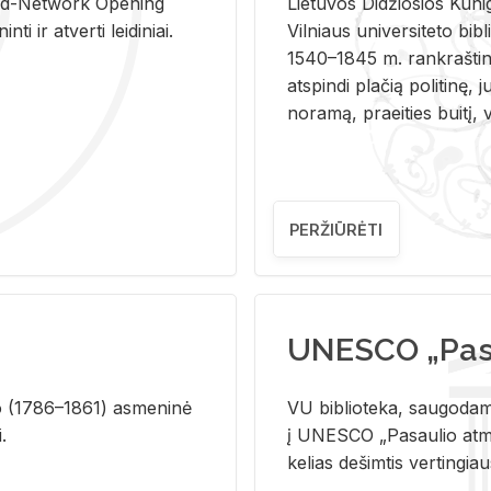
and-Ne­twork Ope­ning
Lie­tu­vos Di­džio­sios Ku­n
i ir at­ver­ti lei­di­niai.
Vil­niaus uni­ver­si­te­to bi­b­
1540–1845 m. rank­raš­ti­ni
at­spin­di pla­čią po­li­ti­nę, j
no­ra­mą, pra­ei­ties bui­tį, vi
PERŽIŪRĖTI
UNESCO „Pasa
­lio (1786–1861) as­me­ni­nė
VU biblioteka, saugodama 
i.
į UNESCO „Pasaulio atmin
kelias dešimtis vertingia