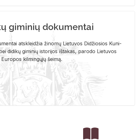
kų giminių dokumentai
u­men­tai at­sklei­džia ži­no­mų Lie­tu­vos Di­džio­sios Ku­ni­
ei di­di­kų gi­mi­nių is­to­ri­jos iš­ta­kas, pa­ro­do Lie­tu­vos
į Eu­ro­pos kil­min­gų­jų šei­mą.