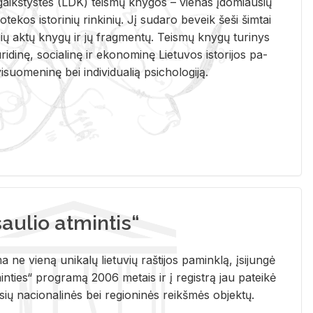
i­gaikš­tys­tės (LDK) teis­mų kny­gos – vie­nas įdo­miau­sių
lio­te­kos is­to­ri­nių rin­ki­nių. Jį su­da­ro be­veik šeši šim­tai
ų aktų kny­gų ir jų frag­men­tų. Teis­mų kny­gų tu­ri­nys
u­ri­di­nę, so­cia­li­nę ir eko­no­mi­nę Lie­tu­vos is­to­ri­jos pa­
­suo­me­ni­nę bei in­di­vi­dua­lią psi­cho­lo­gi­ją.
ulio atmintis“
ne vieną unikalų lietuvių raštijos paminklą, įsijungė
ties“ programą 2006 metais ir į registrą jau pateikė
usių nacionalinės bei regioninės reikšmės objektų.