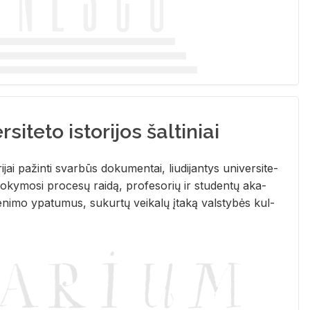
siteto istorijos šaltiniai
­ri­jai pa­žin­ti svar­būs do­ku­men­tai, liu­di­jan­tys uni­ver­si­te­
­ky­mo­si pro­ce­sų rai­dą, pro­fe­so­rių ir stu­den­tų aka­
e­ni­mo ypa­tu­mus, su­kur­tų vei­ka­lų įta­ką vals­ty­bės kul­