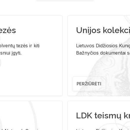
tezės
Unijos kolekci
ventų tezės ir kiti
Lietuvos Didžiosios Kunig
niui įgyti.
Bažnyčios dokumentai sau
PERŽIŪRĖTI
LDK teismų k