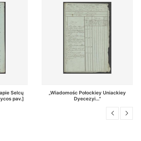
Uniackiey
Regestr Parochow Dekanatu
Brzeskiego