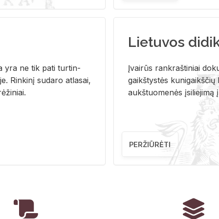
Lietuvos didi
i­ja yra ne tik pati tur­tin­
Įvai­rūs rank­raš­ti­niai do­k
. Rin­ki­nį su­da­ro at­la­sai,
gaikš­tys­tės ku­ni­gaikš­čių b
ė­ži­niai.
aukš­tuo­me­nės įsi­lie­ji­mą 
PERŽIŪRĖTI