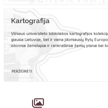
Kartografija
Vil­niaus uni­ver­si­te­to bi­b­lio­te­kos kar­to­gra­fi­jos ko­lek­c
giau­sia Lie­tu­vo­je, bet ir vie­na įdo­miau­sių Rytų Eu­ro­po­je
is­to­ri­niai že­mė­la­piai ir rank­raš­ti­niai že­mių pla­nai bei br
PERŽIŪRĖTI