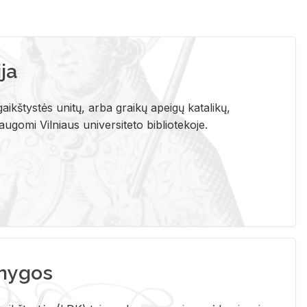
ja
aikštystės unitų, arba graikų apeigų katalikų,
gomi Vilniaus universiteto bibliotekoje.
nygos