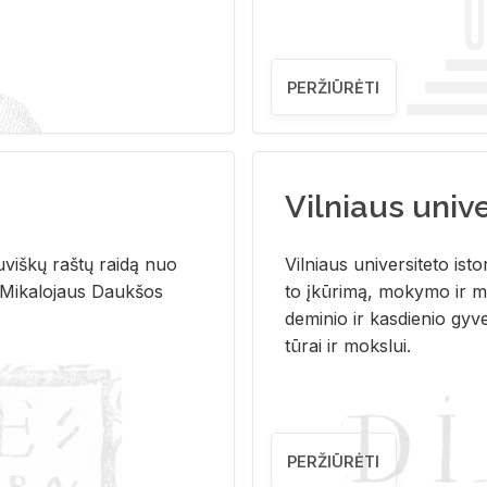
PERŽIŪRĖTI
Vilniaus univer
u­viš­kų raš­tų rai­dą nuo
Vil­niaus uni­ver­si­te­to is­to
 Mi­ka­lo­jaus Dauk­šos
to įkū­ri­mą, mo­ky­mo ir mo
de­mi­nio ir kas­die­nio gy­v
tū­rai ir moks­lui.
PERŽIŪRĖTI