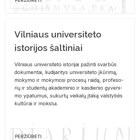
PERŽIŪRĖTI
Vilniaus universiteto
istorijos šaltiniai
Vil­niaus uni­ver­si­te­to is­to­ri­jai pa­žin­ti svar­būs
do­ku­men­tai, liu­di­jan­tys uni­ver­si­te­to įkū­ri­mą,
mo­ky­mo ir mo­ky­mo­si pro­ce­sų rai­dą, pro­fe­so­
rių ir stu­den­tų aka­de­mi­nio ir kas­die­nio gy­ve­ni­
mo ypa­tu­mus, su­kur­tų vei­ka­lų įta­ką vals­ty­bės
kul­tū­rai ir moks­lui.
PERŽIŪRĖTI