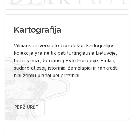
Kartografija
Vil­niaus uni­ver­si­te­to bi­b­lio­te­kos kar­to­gra­fi­jos
ko­lek­ci­ja yra ne tik pati tur­tin­giau­sia Lie­tu­vo­je,
bet ir vie­na įdo­miau­sių Rytų Eu­ro­po­je. Rin­ki­nį
su­da­ro at­la­sai, is­to­ri­niai že­mė­la­piai ir rank­raš­ti­
niai že­mių pla­nai bei brė­ži­niai.
PERŽIŪRĖTI