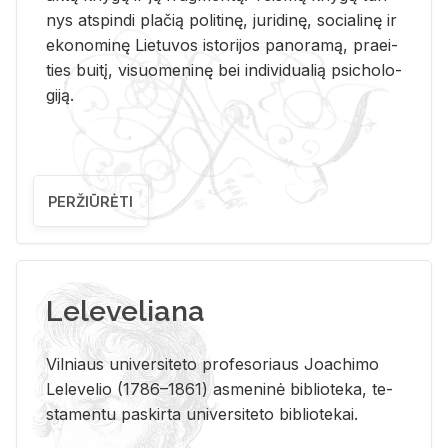
nys at­spin­di pla­čią po­li­ti­nę, ju­ri­di­nę, so­cia­li­nę ir
eko­no­mi­nę Lie­tu­vos is­to­ri­jos pa­no­ra­mą, pra­ei­
ties bui­tį, vi­suo­me­ni­nę bei in­di­vi­dua­lią psi­cho­lo­
gi­ją.
PERŽIŪRĖTI
Leleveliana
Vil­niaus uni­ver­si­te­to pro­fe­so­riaus Jo­a­chi­mo
Le­le­ve­lio (1786–1861) as­me­ni­nė bi­b­lio­te­ka, te­
sta­men­tu pa­skir­ta uni­ver­si­te­to bi­b­lio­te­kai.