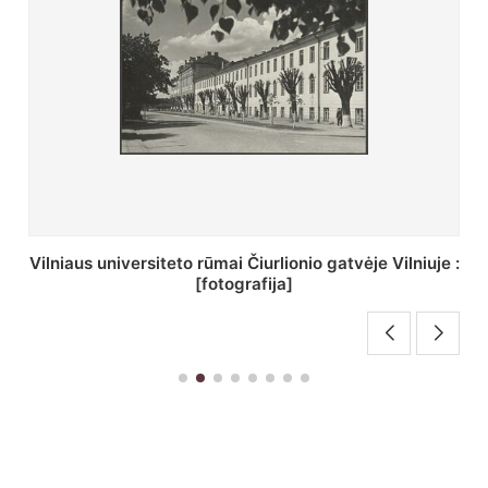
St. Batoro universiteto J. Pilsudskio kolegija :
[fotografija]