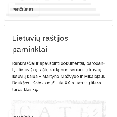
PERŽIŪRĖTI
Lietuvių raštijos
paminklai
Rank­raš­čiai ir spaus­din­ti do­ku­men­tai, pa­ro­dan­
tys lie­tu­viš­kų raš­tų rai­dą nuo se­niau­sių kny­gų
lie­tu­vių kal­ba – Mar­ty­no Ma­žvy­do ir Mi­ka­lo­jaus
Dauk­šos „Ka­te­kiz­mų“ – iki XX a. lie­tu­vių li­te­ra­
tū­ros kla­si­kų.