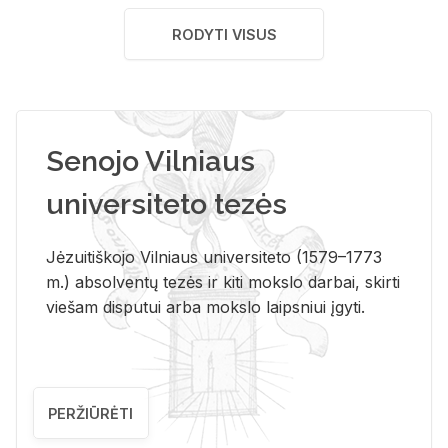
RODYTI VISUS
Senojo Vilniaus
universiteto tezės
Jėzuitiškojo Vilniaus universiteto (1579–1773
m.) absolventų tezės ir kiti mokslo darbai, skirti
viešam disputui arba mokslo laipsniui įgyti.
PERŽIŪRĖTI