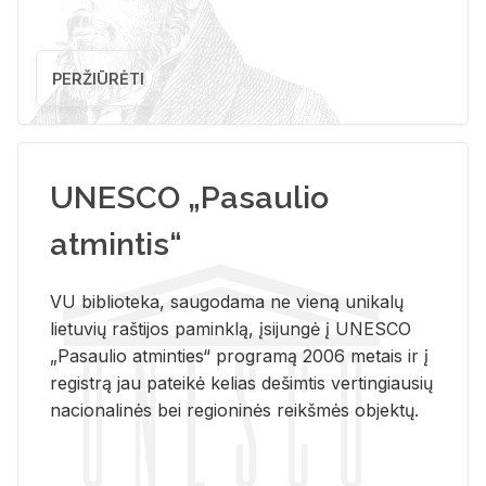
PERŽIŪRĖTI
UNESCO „Pasaulio
atmintis“
VU biblioteka, saugodama ne vieną unikalų
lietuvių raštijos paminklą, įsijungė į UNESCO
„Pasaulio atminties“ programą 2006 metais ir į
registrą jau pateikė kelias dešimtis vertingiausių
nacionalinės bei regioninės reikšmės objektų.