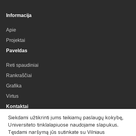
Informacija
Apie
Projektai
Paveldas
Reti spaudiniai
Rankraščiai
Grafika
Virtus
Kontaktai
Siekdami užtikrinti jums teikiamų paslaugų kokybę,
VU Biblioteka
Universiteto tinklalapiuose naudojame slapukus.
Universiteto g. 3, LT-01122, Vilnius
Tęsdami naršymą jūs sutinkate su Vilniaus