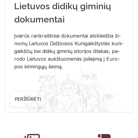
Lietuvos didikų giminių
dokumentai
Įvai­rūs rank­raš­ti­niai do­ku­men­tai at­sklei­džia ži­
no­mų Lie­tu­vos Di­džio­sios Ku­ni­gaikš­tys­tės ku­ni­
gaikš­čių bei di­di­kų gi­mi­nių is­to­ri­jos iš­ta­kas, pa­
ro­do Lie­tu­vos aukš­tuo­me­nės įsi­lie­ji­mą į Eu­ro­
pos kil­min­gų­jų šei­mą.
PERŽIŪRĖTI