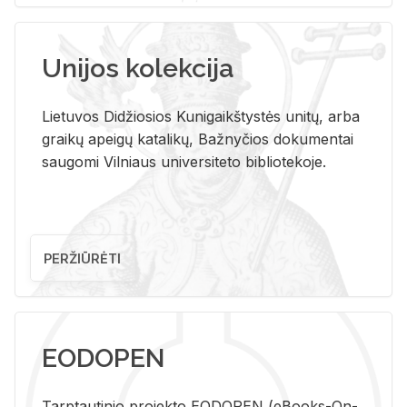
Unijos kolekcija
Lietuvos Didžiosios Kunigaikštystės unitų, arba
graikų apeigų katalikų, Bažnyčios dokumentai
saugomi Vilniaus universiteto bibliotekoje.
PERŽIŪRĖTI
EODOPEN
Tarp­tau­ti­nio pro­jek­to EO­DO­PEN (eBo­oks-On-