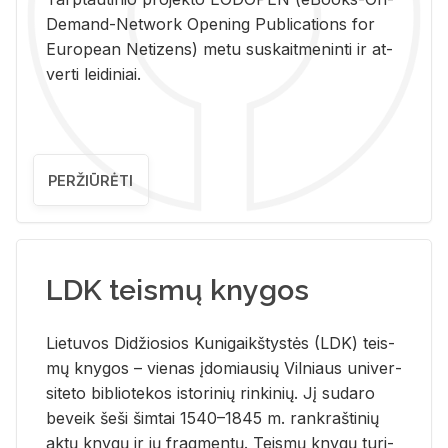
De­mand-Ne­twork Ope­ning Pub­li­ca­tions for
Eu­ro­pe­an Ne­ti­zens) metu su­skait­me­nin­ti ir at­
ver­ti lei­di­niai.
PERŽIŪRĖTI
LDK teismų knygos
Lie­tu­vos Di­džio­sios Ku­ni­gaikš­tys­tės (LDK) teis­
mų kny­gos – vie­nas įdo­miau­sių Vil­niaus uni­ver­
si­te­to bi­b­lio­te­kos is­to­ri­nių rin­ki­nių. Jį su­da­ro
be­veik šeši šim­tai 1540–1845 m. rank­raš­ti­nių
aktų kny­gų ir jų frag­men­tų. Teis­mų kny­gų tu­ri­