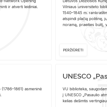
and-Ne­twork Ope­ning
Lie­tu­vos Di­džio­sios Ku­n
i ir at­ver­ti lei­di­niai.
Vil­niaus uni­ver­si­te­to bi­b­
1540–1845 m. rank­raš­ti­ni
at­spin­di pla­čią po­li­ti­nę, j
no­ra­mą, pra­ei­ties bui­tį, vi
PERŽIŪRĖTI
UNESCO „Pasa
­lio (1786–1861) as­me­ni­nė
VU biblioteka, saugodama 
i.
į UNESCO „Pasaulio atmin
kelias dešimtis vertingia