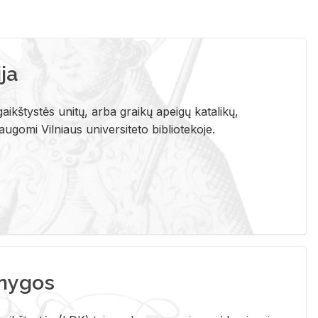
ja
aikštystės unitų, arba graikų apeigų katalikų,
gomi Vilniaus universiteto bibliotekoje.
nygos