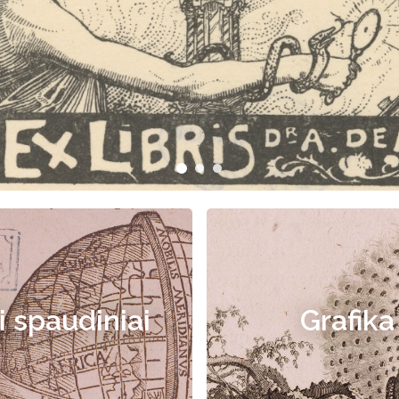
i spaudiniai
Grafika