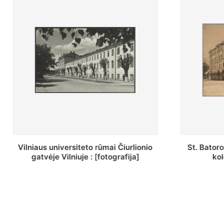
St. Batoro universiteto J. Pilsudskio
[Inventor
kolegija : [fotografija]
bazilijonų