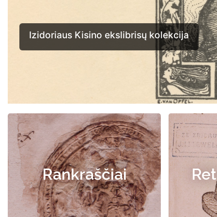
Rankraščiai
Ret