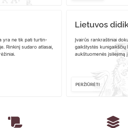
Lietuvos didi
i­ja yra ne tik pati tur­tin­
Įvai­rūs rank­raš­ti­niai do­k
. Rin­ki­nį su­da­ro at­la­sai,
gaikš­tys­tės ku­ni­gaikš­čių b
ė­ži­niai.
aukš­tuo­me­nės įsi­lie­ji­mą 
PERŽIŪRĖTI