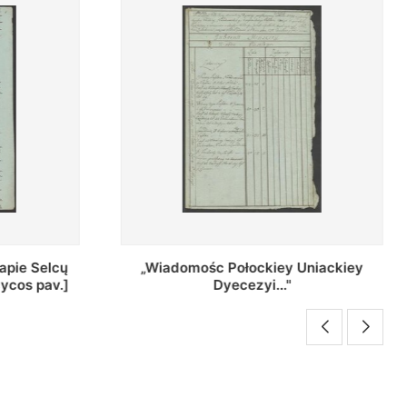
Uniackiey
Regestr Parochow Dekanatu
Brzeskiego