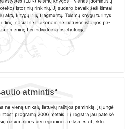
i­gaikš­tys­tės (LDK) teis­mų kny­gos – vie­nas įdo­miau­sių
lio­te­kos is­to­ri­nių rin­ki­nių. Jį su­da­ro be­veik šeši šim­tai
ų aktų kny­gų ir jų frag­men­tų. Teis­mų kny­gų tu­ri­nys
u­ri­di­nę, so­cia­li­nę ir eko­no­mi­nę Lie­tu­vos is­to­ri­jos pa­
­suo­me­ni­nę bei in­di­vi­dua­lią psi­cho­lo­gi­ją.
ulio atmintis“
ne vieną unikalų lietuvių raštijos paminklą, įsijungė
ties“ programą 2006 metais ir į registrą jau pateikė
usių nacionalinės bei regioninės reikšmės objektų.