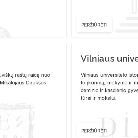
PERŽIŪRĖTI
Vilniaus univer
u­viš­kų raš­tų rai­dą nuo
Vil­niaus uni­ver­si­te­to is­to
 Mi­ka­lo­jaus Dauk­šos
to įkū­ri­mą, mo­ky­mo ir mo
de­mi­nio ir kas­die­nio gy­v
tū­rai ir moks­lui.
PERŽIŪRĖTI