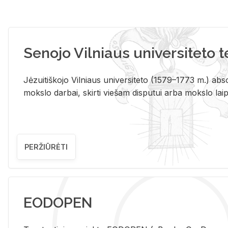
Senojo Vilniaus universiteto 
Jėzuitiškojo Vilniaus universiteto (1579–1773 m.) absol
mokslo darbai, skirti viešam disputui arba mokslo laips
PERŽIŪRĖTI
EODOPEN