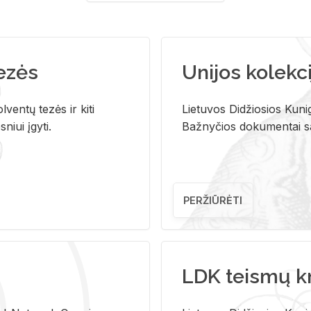
tezės
Unijos kolekci
ventų tezės ir kiti
Lietuvos Didžiosios Kunig
niui įgyti.
Bažnyčios dokumentai sau
PERŽIŪRĖTI
LDK teismų k