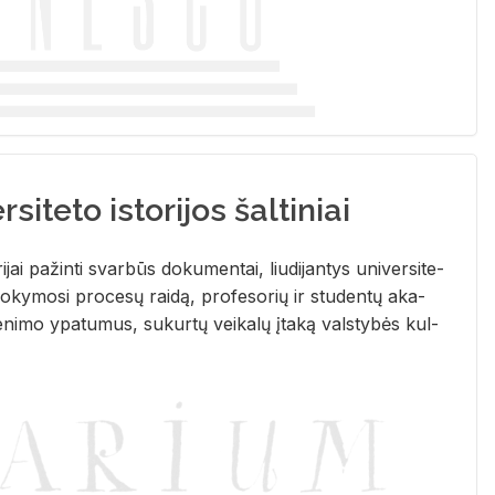
siteto istorijos šaltiniai
­ri­jai pa­žin­ti svar­būs do­ku­men­tai, liu­di­jan­tys uni­ver­si­te­
­ky­mo­si pro­ce­sų rai­dą, pro­fe­so­rių ir stu­den­tų aka­
e­ni­mo ypa­tu­mus, su­kur­tų vei­ka­lų įta­ką vals­ty­bės kul­