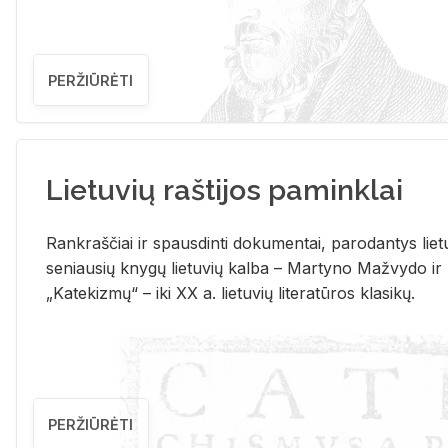
PERŽIŪRĖTI
Lietuvių raštijos paminklai
Rank­raš­čiai ir spaus­din­ti do­ku­men­tai, pa­ro­dan­tys lie­t
se­niau­sių kny­gų lie­tu­vių kal­ba – Mar­ty­no Ma­žvy­do ir
„Ka­te­kiz­mų“ – iki XX a. lie­tu­vių li­te­ra­tū­ros kla­si­kų.
PERŽIŪRĖTI