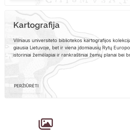
Kartografija
Vil­niaus uni­ver­si­te­to bi­b­lio­te­kos kar­to­gra­fi­jos ko­lek­c
giau­sia Lie­tu­vo­je, bet ir vie­na įdo­miau­sių Rytų Eu­ro­po­je
is­to­ri­niai že­mė­la­piai ir rank­raš­ti­niai že­mių pla­nai bei br
PERŽIŪRĖTI