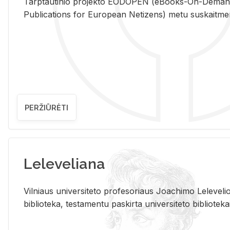
Tarp­tau­ti­nio pro­jek­to EO­DO­PEN (eBo­oks-On-De­m
Pub­li­ca­tions for Eu­ro­pe­an Ne­ti­zens) metu su­skait­me­nin­t
PERŽIŪRĖTI
Leleveliana
Vil­niaus uni­ver­si­te­to pro­fe­so­riaus Jo­a­chi­mo Le­le­ve
bi­b­lio­te­ka, te­sta­men­tu pa­skir­ta uni­ver­si­te­to bi­b­lio­te­ka