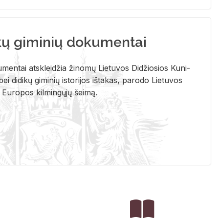
kų giminių dokumentai
u­men­tai at­sklei­džia ži­no­mų Lie­tu­vos Di­džio­sios Ku­ni­
ei di­di­kų gi­mi­nių is­to­ri­jos iš­ta­kas, pa­ro­do Lie­tu­vos
į Eu­ro­pos kil­min­gų­jų šei­mą.