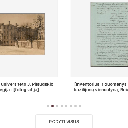
ius ir duomenys apie Selcų
„Wiadomośc Połockiey 
 vienuolyną, Rečycos pav.]
Dyecezyi..."
RODYTI VISUS