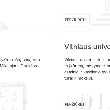
PERŽIŪRĖTI
Vilniaus univer
u­viš­kų raš­tų rai­dą nuo
Vil­niaus uni­ver­si­te­to is­to
 Mi­ka­lo­jaus Dauk­šos
to įkū­ri­mą, mo­ky­mo ir mo
de­mi­nio ir kas­die­nio gy­v
tū­rai ir moks­lui.
PERŽIŪRĖTI