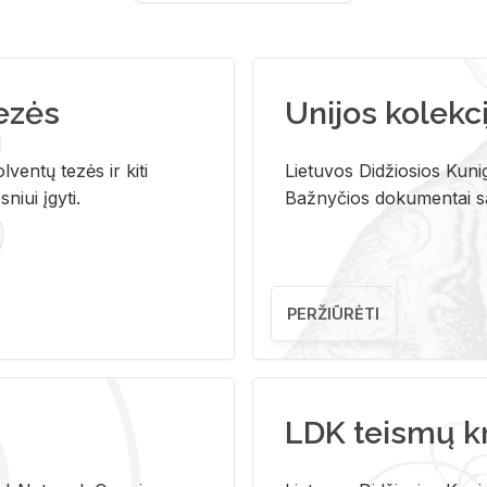
tezės
Unijos kolekci
ventų tezės ir kiti
Lietuvos Didžiosios Kunig
niui įgyti.
Bažnyčios dokumentai sau
PERŽIŪRĖTI
LDK teismų k