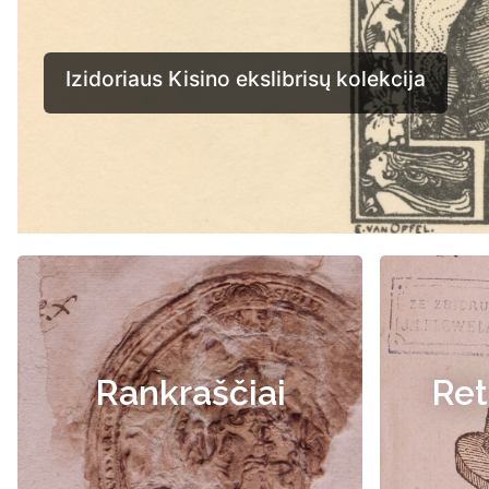
Rankraščiai
Ret