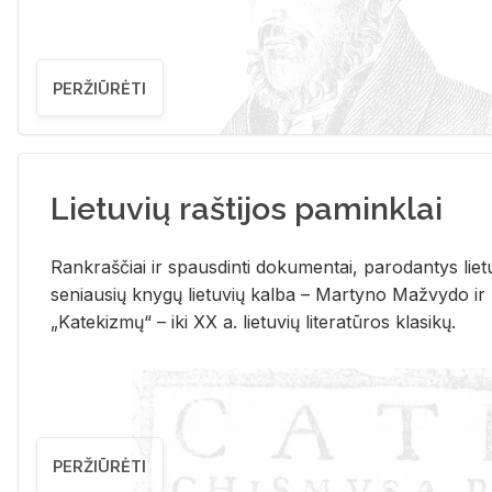
PERŽIŪRĖTI
Lietuvių raštijos paminklai
Rank­raš­čiai ir spaus­din­ti do­ku­men­tai, pa­ro­dan­tys lie­t
se­niau­sių kny­gų lie­tu­vių kal­ba – Mar­ty­no Ma­žvy­do ir
„Ka­te­kiz­mų“ – iki XX a. lie­tu­vių li­te­ra­tū­ros kla­si­kų.
PERŽIŪRĖTI