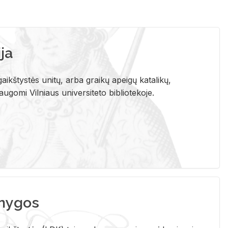
ja
aikštystės unitų, arba graikų apeigų katalikų,
gomi Vilniaus universiteto bibliotekoje.
nygos