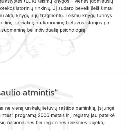
i­gaikš­tys­tės (LDK) teis­mų kny­gos – vie­nas įdo­miau­sių
lio­te­kos is­to­ri­nių rin­ki­nių. Jį su­da­ro be­veik šeši šim­tai
ų aktų kny­gų ir jų frag­men­tų. Teis­mų kny­gų tu­ri­nys
u­ri­di­nę, so­cia­li­nę ir eko­no­mi­nę Lie­tu­vos is­to­ri­jos pa­
­suo­me­ni­nę bei in­di­vi­dua­lią psi­cho­lo­gi­ją.
ulio atmintis“
ne vieną unikalų lietuvių raštijos paminklą, įsijungė
ties“ programą 2006 metais ir į registrą jau pateikė
usių nacionalinės bei regioninės reikšmės objektų.