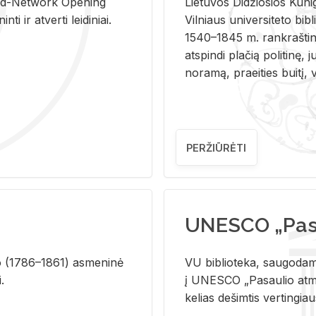
and-Ne­twork Ope­ning
Lie­tu­vos Di­džio­sios Ku­n
i ir at­ver­ti lei­di­niai.
Vil­niaus uni­ver­si­te­to bi­b­
1540–1845 m. rank­raš­ti­ni
at­spin­di pla­čią po­li­ti­nę, j
no­ra­mą, pra­ei­ties bui­tį, vi
PERŽIŪRĖTI
UNESCO „Pasa
­lio (1786–1861) as­me­ni­nė
VU biblioteka, saugodama 
i.
į UNESCO „Pasaulio atmin
kelias dešimtis vertingia