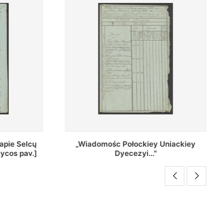
Uniackiey
Regestr Parochow Dekanatu
Brzeskiego