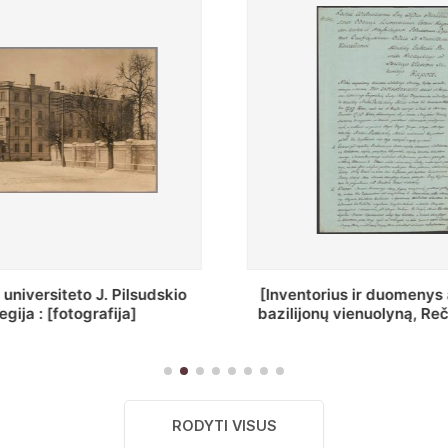
ius ir duomenys apie Selcų
„Wiadomośc Połockiey 
 vienuolyną, Rečycos pav.]
Dyecezyi..."
RODYTI VISUS