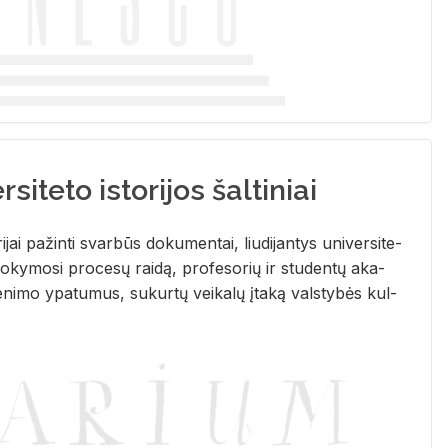
siteto istorijos šaltiniai
­ri­jai pa­žin­ti svar­būs do­ku­men­tai, liu­di­jan­tys uni­ver­si­te­
­ky­mo­si pro­ce­sų rai­dą, pro­fe­so­rių ir stu­den­tų aka­
e­ni­mo ypa­tu­mus, su­kur­tų vei­ka­lų įta­ką vals­ty­bės kul­