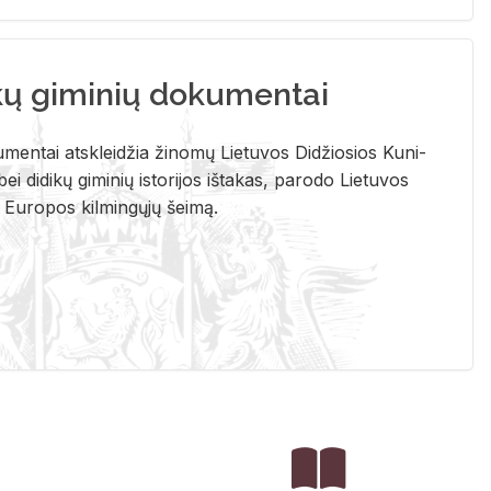
kų giminių dokumentai
u­men­tai at­sklei­džia ži­no­mų Lie­tu­vos Di­džio­sios Ku­ni­
ei di­di­kų gi­mi­nių is­to­ri­jos iš­ta­kas, pa­ro­do Lie­tu­vos
į Eu­ro­pos kil­min­gų­jų šei­mą.