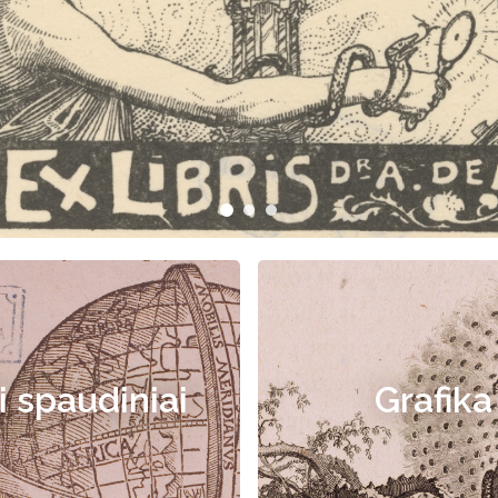
i spaudiniai
Grafika