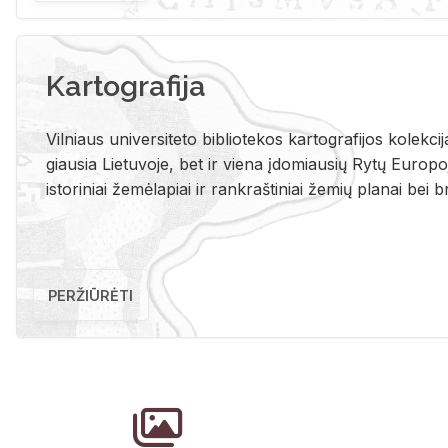
Kartografija
Vil­niaus uni­ver­si­te­to bi­b­lio­te­kos kar­to­gra­fi­jos ko­lek­c
giau­sia Lie­tu­vo­je, bet ir vie­na įdo­miau­sių Rytų Eu­ro­po­je
is­to­ri­niai že­mė­la­piai ir rank­raš­ti­niai že­mių pla­nai bei br
PERŽIŪRĖTI