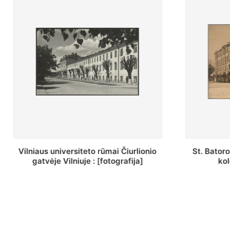
St. Batoro universiteto J. Pilsudskio
[Inventor
kolegija : [fotografija]
bazilijonų