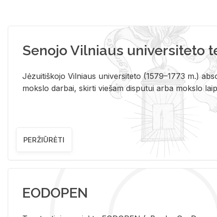
Senojo Vilniaus universiteto 
Jėzuitiškojo Vilniaus universiteto (1579–1773 m.) absol
mokslo darbai, skirti viešam disputui arba mokslo laips
PERŽIŪRĖTI
EODOPEN