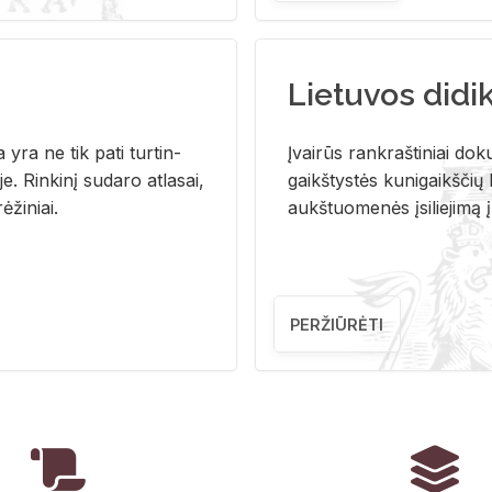
Lietuvos didi
i­ja yra ne tik pati tur­tin­
Įvai­rūs rank­raš­ti­niai do­k
. Rin­ki­nį su­da­ro at­la­sai,
gaikš­tys­tės ku­ni­gaikš­čių b
ė­ži­niai.
aukš­tuo­me­nės įsi­lie­ji­mą 
PERŽIŪRĖTI