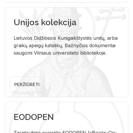
Unijos kolekcija
Lietuvos Didžiosios Kunigaikštystės unitų, arba
graikų apeigų katalikų, Bažnyčios dokumentai
saugomi Vilniaus universiteto bibliotekoje.
PERŽIŪRĖTI
EODOPEN
Tarp­tau­ti­nio pro­jek­to EO­DO­PEN (eBo­oks-On-