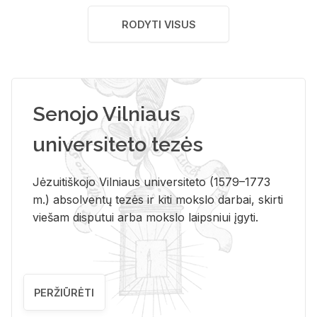
RODYTI VISUS
Senojo Vilniaus
universiteto tezės
Jėzuitiškojo Vilniaus universiteto (1579–1773
m.) absolventų tezės ir kiti mokslo darbai, skirti
viešam disputui arba mokslo laipsniui įgyti.
PERŽIŪRĖTI