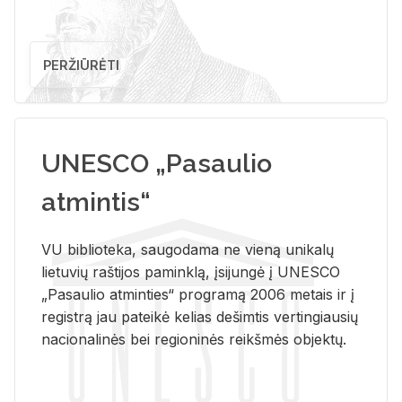
PERŽIŪRĖTI
UNESCO „Pasaulio
atmintis“
VU biblioteka, saugodama ne vieną unikalų
lietuvių raštijos paminklą, įsijungė į UNESCO
„Pasaulio atminties“ programą 2006 metais ir į
registrą jau pateikė kelias dešimtis vertingiausių
nacionalinės bei regioninės reikšmės objektų.