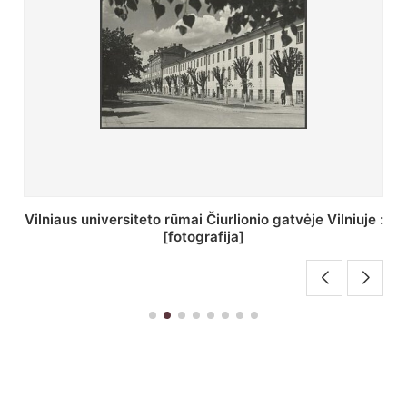
St. Batoro universiteto J. Pilsudskio kolegija :
[fotografija]