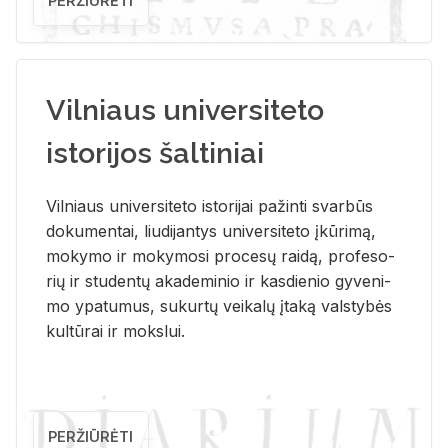
PERŽIŪRĖTI
Vilniaus universiteto
istorijos šaltiniai
Vil­niaus uni­ver­si­te­to is­to­ri­jai pa­žin­ti svar­būs
do­ku­men­tai, liu­di­jan­tys uni­ver­si­te­to įkū­ri­mą,
mo­ky­mo ir mo­ky­mo­si pro­ce­sų rai­dą, pro­fe­so­
rių ir stu­den­tų aka­de­mi­nio ir kas­die­nio gy­ve­ni­
mo ypa­tu­mus, su­kur­tų vei­ka­lų įta­ką vals­ty­bės
kul­tū­rai ir moks­lui.
PERŽIŪRĖTI