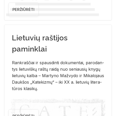
PERŽIŪRĖTI
Lietuvių raštijos
paminklai
Rank­raš­čiai ir spaus­din­ti do­ku­men­tai, pa­ro­dan­
tys lie­tu­viš­kų raš­tų rai­dą nuo se­niau­sių kny­gų
lie­tu­vių kal­ba – Mar­ty­no Ma­žvy­do ir Mi­ka­lo­jaus
Dauk­šos „Ka­te­kiz­mų“ – iki XX a. lie­tu­vių li­te­ra­
tū­ros kla­si­kų.