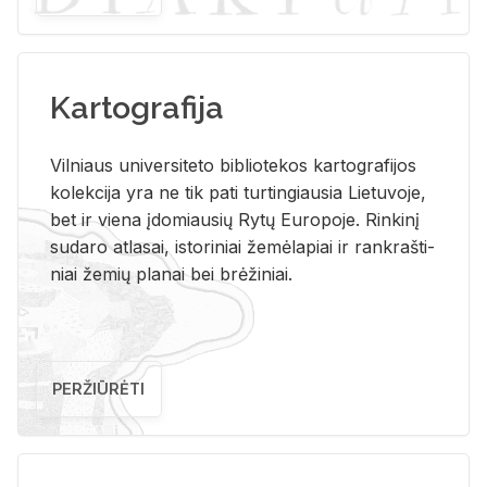
Kartografija
Vil­niaus uni­ver­si­te­to bi­b­lio­te­kos kar­to­gra­fi­jos
ko­lek­ci­ja yra ne tik pati tur­tin­giau­sia Lie­tu­vo­je,
bet ir vie­na įdo­miau­sių Rytų Eu­ro­po­je. Rin­ki­nį
su­da­ro at­la­sai, is­to­ri­niai že­mė­la­piai ir rank­raš­ti­
niai že­mių pla­nai bei brė­ži­niai.
PERŽIŪRĖTI