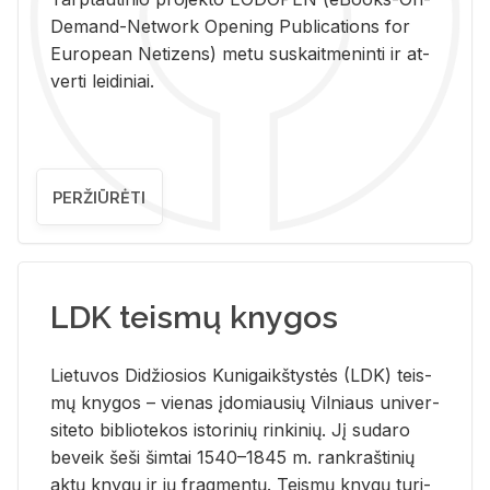
De­mand-Ne­twork Ope­ning Pub­li­ca­tions for
Eu­ro­pe­an Ne­ti­zens) metu su­skait­me­nin­ti ir at­
ver­ti lei­di­niai.
PERŽIŪRĖTI
LDK teismų knygos
Lie­tu­vos Di­džio­sios Ku­ni­gaikš­tys­tės (LDK) teis­
mų kny­gos – vie­nas įdo­miau­sių Vil­niaus uni­ver­
si­te­to bi­b­lio­te­kos is­to­ri­nių rin­ki­nių. Jį su­da­ro
be­veik šeši šim­tai 1540–1845 m. rank­raš­ti­nių
aktų kny­gų ir jų frag­men­tų. Teis­mų kny­gų tu­ri­