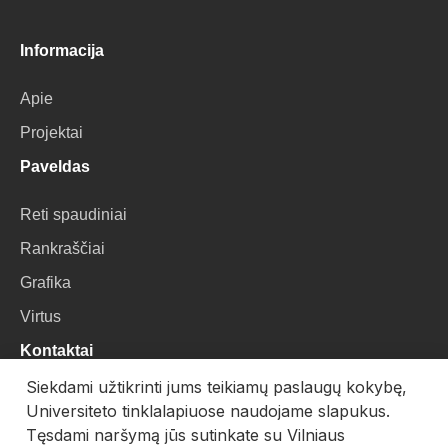
Informacija
Apie
Projektai
Paveldas
Reti spaudiniai
Rankraščiai
Grafika
Virtus
Kontaktai
Siekdami užtikrinti jums teikiamų paslaugų kokybę,
VU Biblioteka
Universiteto tinklalapiuose naudojame slapukus.
Universiteto g. 3, LT-01122, Vilnius
Tęsdami naršymą jūs sutinkate su Vilniaus