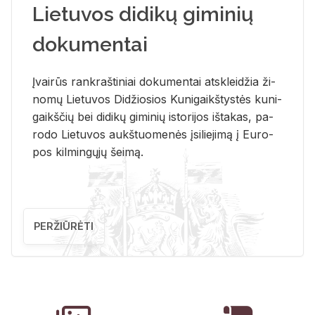
Lietuvos didikų giminių
dokumentai
Įvai­rūs rank­raš­ti­niai do­ku­men­tai at­sklei­džia ži­
no­mų Lie­tu­vos Di­džio­sios Ku­ni­gaikš­tys­tės ku­ni­
gaikš­čių bei di­di­kų gi­mi­nių is­to­ri­jos iš­ta­kas, pa­
ro­do Lie­tu­vos aukš­tuo­me­nės įsi­lie­ji­mą į Eu­ro­
pos kil­min­gų­jų šei­mą.
PERŽIŪRĖTI