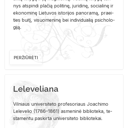
nys at­spin­di pla­čią po­li­ti­nę, ju­ri­di­nę, so­cia­li­nę ir
eko­no­mi­nę Lie­tu­vos is­to­ri­jos pa­no­ra­mą, pra­ei­
ties bui­tį, vi­suo­me­ni­nę bei in­di­vi­dua­lią psi­cho­lo­
gi­ją.
PERŽIŪRĖTI
Leleveliana
Vil­niaus uni­ver­si­te­to pro­fe­so­riaus Jo­a­chi­mo
Le­le­ve­lio (1786–1861) as­me­ni­nė bi­b­lio­te­ka, te­
sta­men­tu pa­skir­ta uni­ver­si­te­to bi­b­lio­te­kai.