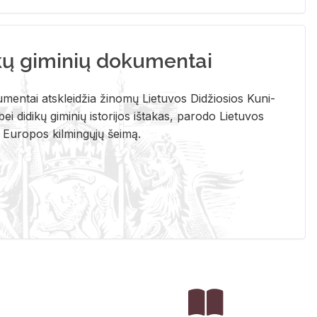
kų giminių dokumentai
u­men­tai at­sklei­džia ži­no­mų Lie­tu­vos Di­džio­sios Ku­ni­
ei di­di­kų gi­mi­nių is­to­ri­jos iš­ta­kas, pa­ro­do Lie­tu­vos
į Eu­ro­pos kil­min­gų­jų šei­mą.