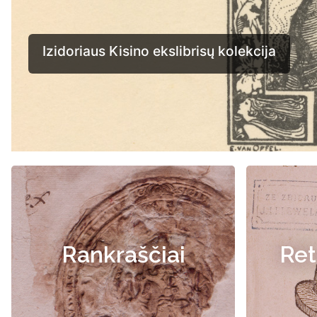
Rankraščiai
Ret