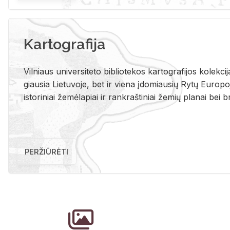
Kartografija
Vil­niaus uni­ver­si­te­to bi­b­lio­te­kos kar­to­gra­fi­jos ko­lek­c
giau­sia Lie­tu­vo­je, bet ir vie­na įdo­miau­sių Rytų Eu­ro­po­je
is­to­ri­niai že­mė­la­piai ir rank­raš­ti­niai že­mių pla­nai bei br
PERŽIŪRĖTI