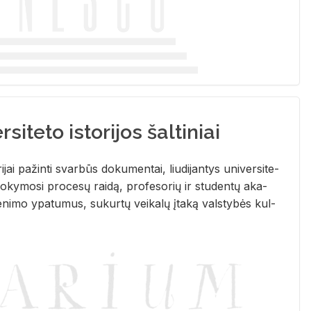
siteto istorijos šaltiniai
­ri­jai pa­žin­ti svar­būs do­ku­men­tai, liu­di­jan­tys uni­ver­si­te­
­ky­mo­si pro­ce­sų rai­dą, pro­fe­so­rių ir stu­den­tų aka­
e­ni­mo ypa­tu­mus, su­kur­tų vei­ka­lų įta­ką vals­ty­bės kul­