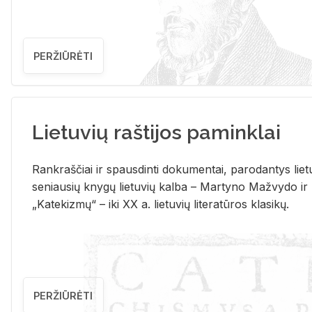
PERŽIŪRĖTI
Lietuvių raštijos paminklai
Rank­raš­čiai ir spaus­din­ti do­ku­men­tai, pa­ro­dan­tys lie­t
se­niau­sių kny­gų lie­tu­vių kal­ba – Mar­ty­no Ma­žvy­do ir
„Ka­te­kiz­mų“ – iki XX a. lie­tu­vių li­te­ra­tū­ros kla­si­kų.
PERŽIŪRĖTI