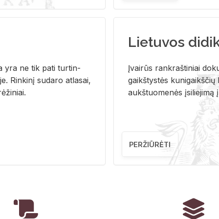
Lietuvos didi
i­ja yra ne tik pati tur­tin­
Įvai­rūs rank­raš­ti­niai do­k
. Rin­ki­nį su­da­ro at­la­sai,
gaikš­tys­tės ku­ni­gaikš­čių b
ė­ži­niai.
aukš­tuo­me­nės įsi­lie­ji­mą 
PERŽIŪRĖTI