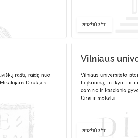
PERŽIŪRĖTI
Vilniaus univer
u­viš­kų raš­tų rai­dą nuo
Vil­niaus uni­ver­si­te­to is­to
 Mi­ka­lo­jaus Dauk­šos
to įkū­ri­mą, mo­ky­mo ir mo
de­mi­nio ir kas­die­nio gy­v
tū­rai ir moks­lui.
PERŽIŪRĖTI