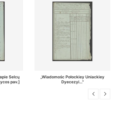
Uniackiey
Regestr Parochow Dekanatu
Brzeskiego