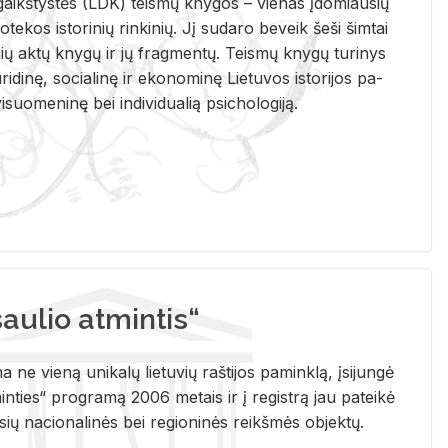
i­gaikš­tys­tės (LDK) teis­mų kny­gos – vie­nas įdo­miau­sių
lio­te­kos is­to­ri­nių rin­ki­nių. Jį su­da­ro be­veik šeši šim­tai
ų aktų kny­gų ir jų frag­men­tų. Teis­mų kny­gų tu­ri­nys
u­ri­di­nę, so­cia­li­nę ir eko­no­mi­nę Lie­tu­vos is­to­ri­jos pa­
­suo­me­ni­nę bei in­di­vi­dua­lią psi­cho­lo­gi­ją.
ulio atmintis“
ne vieną unikalų lietuvių raštijos paminklą, įsijungė
ties“ programą 2006 metais ir į registrą jau pateikė
usių nacionalinės bei regioninės reikšmės objektų.