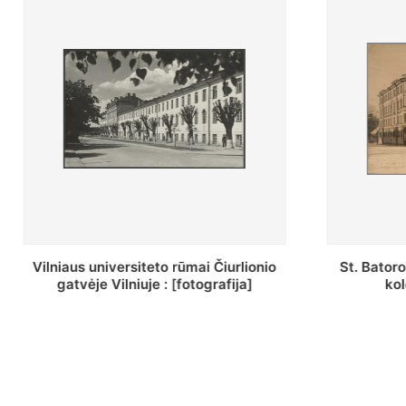
St. Batoro universiteto J. Pilsudskio
[Inventor
kolegija : [fotografija]
bazilijonų