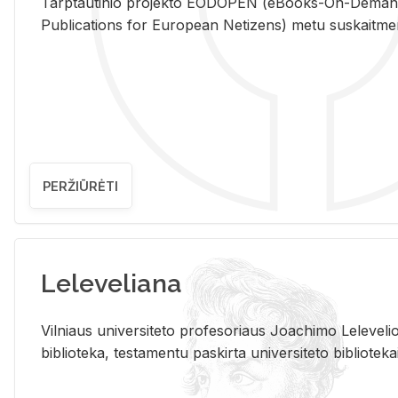
Tarp­tau­ti­nio pro­jek­to EO­DO­PEN (eBo­oks-On-De­m
Pub­li­ca­tions for Eu­ro­pe­an Ne­ti­zens) metu su­skait­me­nin­t
PERŽIŪRĖTI
Leleveliana
Vil­niaus uni­ver­si­te­to pro­fe­so­riaus Jo­a­chi­mo Le­le­ve
bi­b­lio­te­ka, te­sta­men­tu pa­skir­ta uni­ver­si­te­to bi­b­lio­te­ka