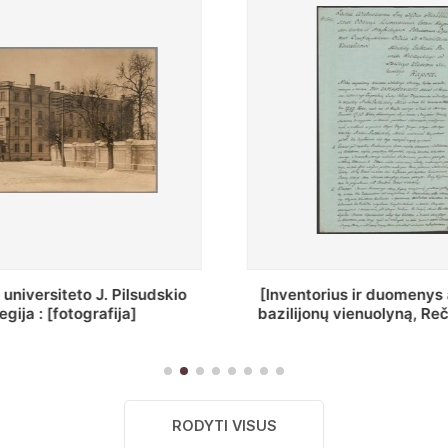
ius ir duomenys apie Selcų
„Wiadomośc Połockiey 
 vienuolyną, Rečycos pav.]
Dyecezyi..."
RODYTI VISUS