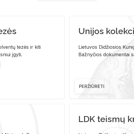
tezės
Unijos kolekci
ventų tezės ir kiti
Lietuvos Didžiosios Kunig
niui įgyti.
Bažnyčios dokumentai sau
PERŽIŪRĖTI
LDK teismų k