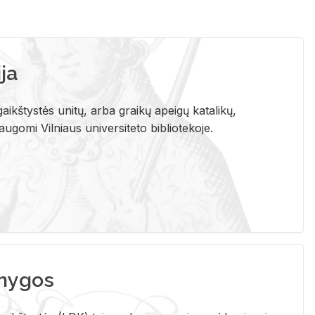
ja
aikštystės unitų, arba graikų apeigų katalikų,
gomi Vilniaus universiteto bibliotekoje.
nygos