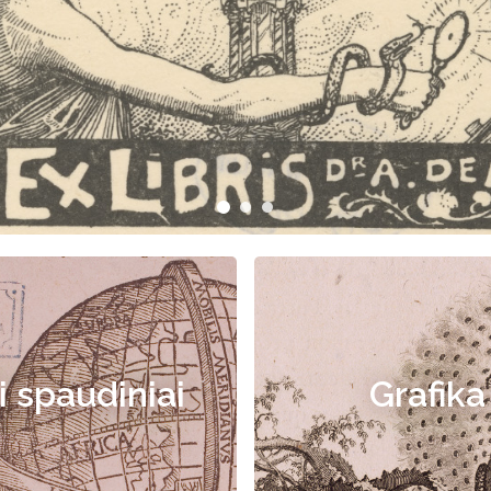
i spaudiniai
Grafika