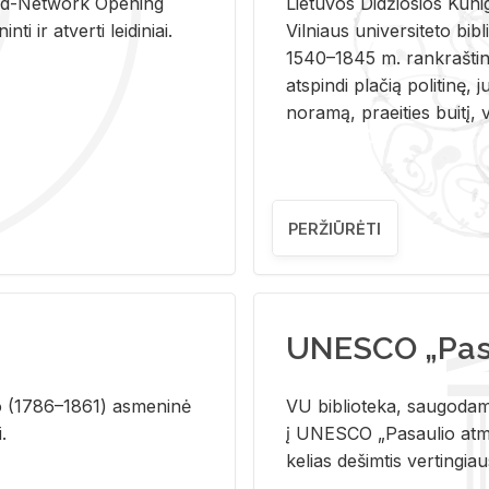
and-Ne­twork Ope­ning
Lie­tu­vos Di­džio­sios Ku­n
i ir at­ver­ti lei­di­niai.
Vil­niaus uni­ver­si­te­to bi­b­
1540–1845 m. rank­raš­ti­ni
at­spin­di pla­čią po­li­ti­nę, j
no­ra­mą, pra­ei­ties bui­tį, vi
PERŽIŪRĖTI
UNESCO „Pasa
­lio (1786–1861) as­me­ni­nė
VU biblioteka, saugodama 
i.
į UNESCO „Pasaulio atmin
kelias dešimtis vertingia