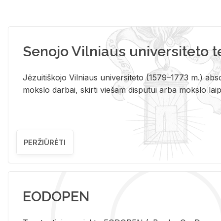
Senojo Vilniaus universiteto 
Jėzuitiškojo Vilniaus universiteto (1579–1773 m.) absol
mokslo darbai, skirti viešam disputui arba mokslo laips
PERŽIŪRĖTI
EODOPEN