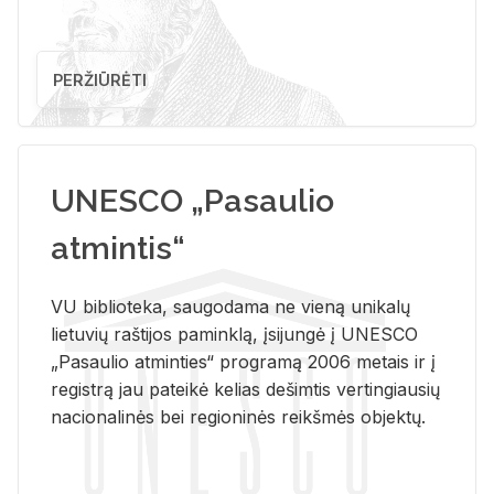
PERŽIŪRĖTI
UNESCO „Pasaulio
atmintis“
VU biblioteka, saugodama ne vieną unikalų
lietuvių raštijos paminklą, įsijungė į UNESCO
„Pasaulio atminties“ programą 2006 metais ir į
registrą jau pateikė kelias dešimtis vertingiausių
nacionalinės bei regioninės reikšmės objektų.