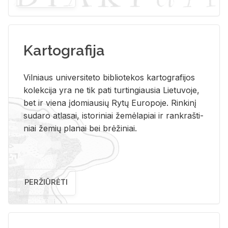
Kartografija
Vil­niaus uni­ver­si­te­to bi­b­lio­te­kos kar­to­gra­fi­jos
ko­lek­ci­ja yra ne tik pati tur­tin­giau­sia Lie­tu­vo­je,
bet ir vie­na įdo­miau­sių Rytų Eu­ro­po­je. Rin­ki­nį
su­da­ro at­la­sai, is­to­ri­niai že­mė­la­piai ir rank­raš­ti­
niai že­mių pla­nai bei brė­ži­niai.
PERŽIŪRĖTI