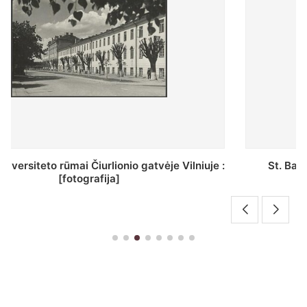
St. Batoro universiteto J. Pilsudskio kolegija :
[fotografija]