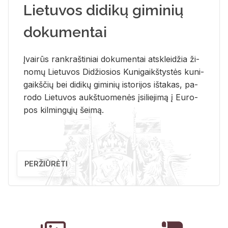
Lietuvos didikų giminių
dokumentai
Įvai­rūs rank­raš­ti­niai do­ku­men­tai at­sklei­džia ži­
no­mų Lie­tu­vos Di­džio­sios Ku­ni­gaikš­tys­tės ku­ni­
gaikš­čių bei di­di­kų gi­mi­nių is­to­ri­jos iš­ta­kas, pa­
ro­do Lie­tu­vos aukš­tuo­me­nės įsi­lie­ji­mą į Eu­ro­
pos kil­min­gų­jų šei­mą.
PERŽIŪRĖTI