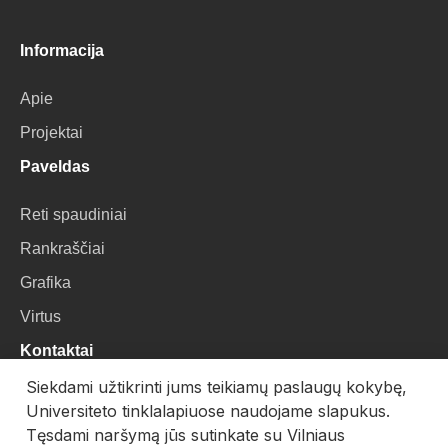
Informacija
Apie
Projektai
Paveldas
Reti spaudiniai
Rankraščiai
Grafika
Virtus
Kontaktai
Siekdami užtikrinti jums teikiamų paslaugų kokybę,
VU Biblioteka
Universiteto tinklalapiuose naudojame slapukus.
Universiteto g. 3, LT-01122, Vilnius
Tęsdami naršymą jūs sutinkate su Vilniaus