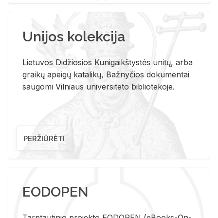
Unijos kolekcija
Lietuvos Didžiosios Kunigaikštystės unitų, arba
graikų apeigų katalikų, Bažnyčios dokumentai
saugomi Vilniaus universiteto bibliotekoje.
PERŽIŪRĖTI
EODOPEN
Tarp­tau­ti­nio pro­jek­to EO­DO­PEN (eBo­oks-On-