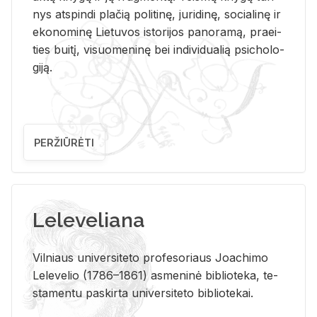
nys at­spin­di pla­čią po­li­ti­nę, ju­ri­di­nę, so­cia­li­nę ir
eko­no­mi­nę Lie­tu­vos is­to­ri­jos pa­no­ra­mą, pra­ei­
ties bui­tį, vi­suo­me­ni­nę bei in­di­vi­dua­lią psi­cho­lo­
gi­ją.
PERŽIŪRĖTI
Leleveliana
Vil­niaus uni­ver­si­te­to pro­fe­so­riaus Jo­a­chi­mo
Le­le­ve­lio (1786–1861) as­me­ni­nė bi­b­lio­te­ka, te­
sta­men­tu pa­skir­ta uni­ver­si­te­to bi­b­lio­te­kai.