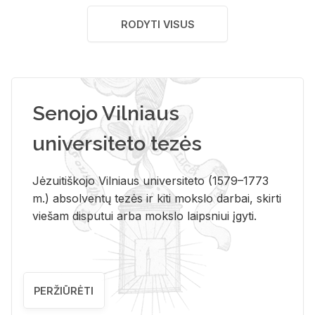
RODYTI VISUS
Senojo Vilniaus
universiteto tezės
Jėzuitiškojo Vilniaus universiteto (1579–1773
m.) absolventų tezės ir kiti mokslo darbai, skirti
viešam disputui arba mokslo laipsniui įgyti.
PERŽIŪRĖTI