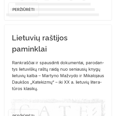
PERŽIŪRĖTI
Lietuvių raštijos
paminklai
Rank­raš­čiai ir spaus­din­ti do­ku­men­tai, pa­ro­dan­
tys lie­tu­viš­kų raš­tų rai­dą nuo se­niau­sių kny­gų
lie­tu­vių kal­ba – Mar­ty­no Ma­žvy­do ir Mi­ka­lo­jaus
Dauk­šos „Ka­te­kiz­mų“ – iki XX a. lie­tu­vių li­te­ra­
tū­ros kla­si­kų.