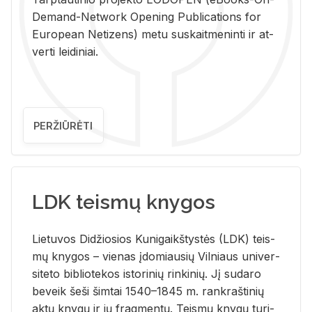
De­mand-Ne­twork Ope­ning Pub­li­ca­tions for
Eu­ro­pe­an Ne­ti­zens) metu su­skait­me­nin­ti ir at­
ver­ti lei­di­niai.
PERŽIŪRĖTI
LDK teismų knygos
Lie­tu­vos Di­džio­sios Ku­ni­gaikš­tys­tės (LDK) teis­
mų kny­gos – vie­nas įdo­miau­sių Vil­niaus uni­ver­
si­te­to bi­b­lio­te­kos is­to­ri­nių rin­ki­nių. Jį su­da­ro
be­veik šeši šim­tai 1540–1845 m. rank­raš­ti­nių
aktų kny­gų ir jų frag­men­tų. Teis­mų kny­gų tu­ri­