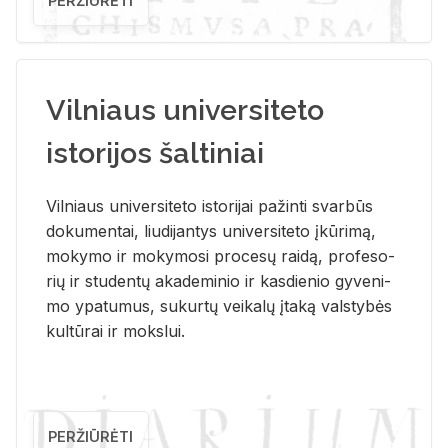
PERŽIŪRĖTI
Vilniaus universiteto
istorijos šaltiniai
Vil­niaus uni­ver­si­te­to is­to­ri­jai pa­žin­ti svar­būs
do­ku­men­tai, liu­di­jan­tys uni­ver­si­te­to įkū­ri­mą,
mo­ky­mo ir mo­ky­mo­si pro­ce­sų rai­dą, pro­fe­so­
rių ir stu­den­tų aka­de­mi­nio ir kas­die­nio gy­ve­ni­
mo ypa­tu­mus, su­kur­tų vei­ka­lų įta­ką vals­ty­bės
kul­tū­rai ir moks­lui.
PERŽIŪRĖTI