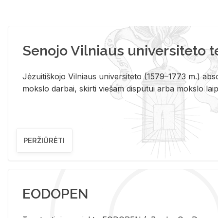
Senojo Vilniaus universiteto 
Jėzuitiškojo Vilniaus universiteto (1579–1773 m.) absol
mokslo darbai, skirti viešam disputui arba mokslo laips
PERŽIŪRĖTI
EODOPEN