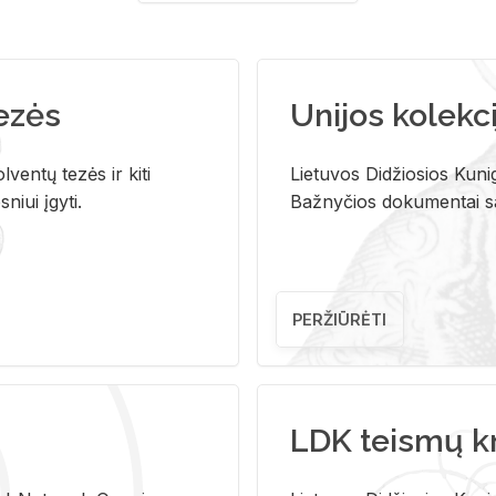
tezės
Unijos kolekci
ventų tezės ir kiti
Lietuvos Didžiosios Kunig
niui įgyti.
Bažnyčios dokumentai sau
PERŽIŪRĖTI
LDK teismų k