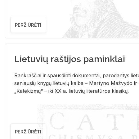
PERŽIŪRĖTI
Lietuvių raštijos paminklai
Rank­raš­čiai ir spaus­din­ti do­ku­men­tai, pa­ro­dan­tys lie­t
se­niau­sių kny­gų lie­tu­vių kal­ba – Mar­ty­no Ma­žvy­do ir
„Ka­te­kiz­mų“ – iki XX a. lie­tu­vių li­te­ra­tū­ros kla­si­kų.
PERŽIŪRĖTI