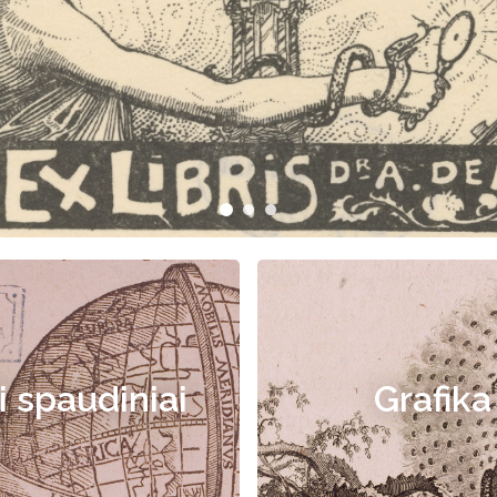
i spaudiniai
Grafika