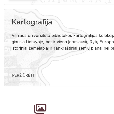
Kartografija
Vil­niaus uni­ver­si­te­to bi­b­lio­te­kos kar­to­gra­fi­jos ko­lek­c
giau­sia Lie­tu­vo­je, bet ir vie­na įdo­miau­sių Rytų Eu­ro­po­je
is­to­ri­niai že­mė­la­piai ir rank­raš­ti­niai že­mių pla­nai bei br
PERŽIŪRĖTI