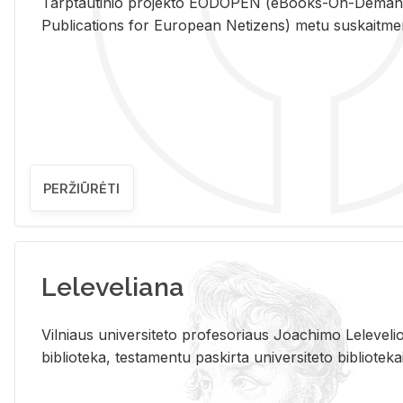
Tarp­tau­ti­nio pro­jek­to EO­DO­PEN (eBo­oks-On-De­m
Pub­li­ca­tions for Eu­ro­pe­an Ne­ti­zens) metu su­skait­me­nin­t
PERŽIŪRĖTI
Leleveliana
Vil­niaus uni­ver­si­te­to pro­fe­so­riaus Jo­a­chi­mo Le­le­ve
bi­b­lio­te­ka, te­sta­men­tu pa­skir­ta uni­ver­si­te­to bi­b­lio­te­ka