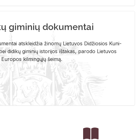
kų giminių dokumentai
u­men­tai at­sklei­džia ži­no­mų Lie­tu­vos Di­džio­sios Ku­ni­
ei di­di­kų gi­mi­nių is­to­ri­jos iš­ta­kas, pa­ro­do Lie­tu­vos
į Eu­ro­pos kil­min­gų­jų šei­mą.