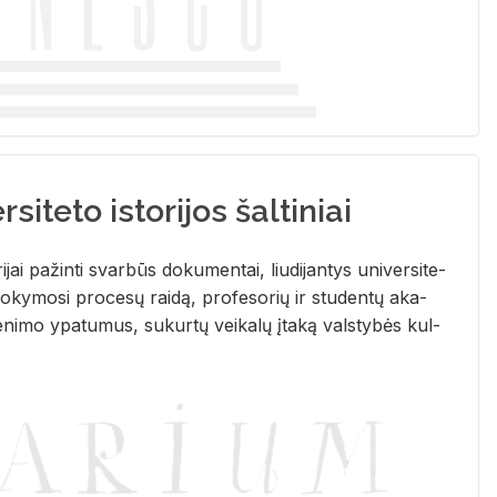
siteto istorijos šaltiniai
­ri­jai pa­žin­ti svar­būs do­ku­men­tai, liu­di­jan­tys uni­ver­si­te­
­ky­mo­si pro­ce­sų rai­dą, pro­fe­so­rių ir stu­den­tų aka­
e­ni­mo ypa­tu­mus, su­kur­tų vei­ka­lų įta­ką vals­ty­bės kul­