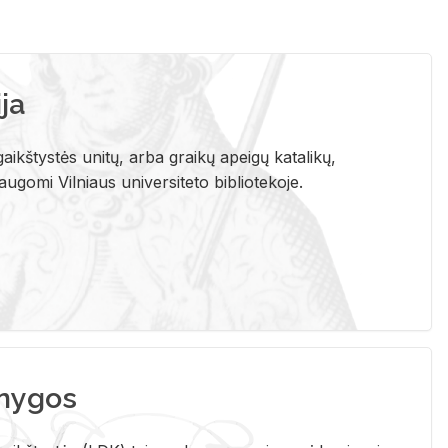
ja
aikštystės unitų, arba graikų apeigų katalikų,
gomi Vilniaus universiteto bibliotekoje.
nygos