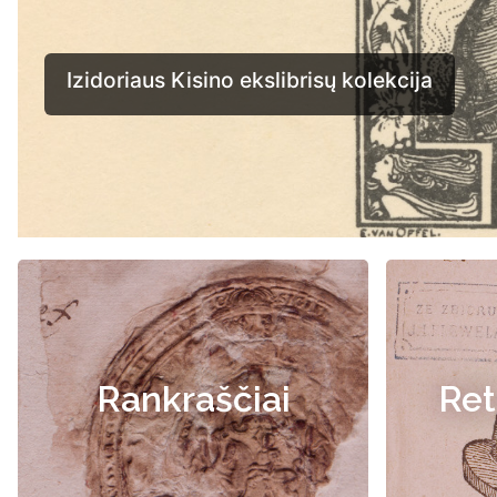
Rankraščiai
Ret