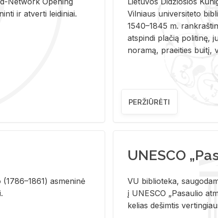
and-Ne­twork Ope­ning
Lie­tu­vos Di­džio­sios Ku­n
i ir at­ver­ti lei­di­niai.
Vil­niaus uni­ver­si­te­to bi­b­
1540–1845 m. rank­raš­ti­ni
at­spin­di pla­čią po­li­ti­nę, j
no­ra­mą, pra­ei­ties bui­tį, vi
PERŽIŪRĖTI
UNESCO „Pasa
­lio (1786–1861) as­me­ni­nė
VU biblioteka, saugodama 
i.
į UNESCO „Pasaulio atmin
kelias dešimtis vertingia