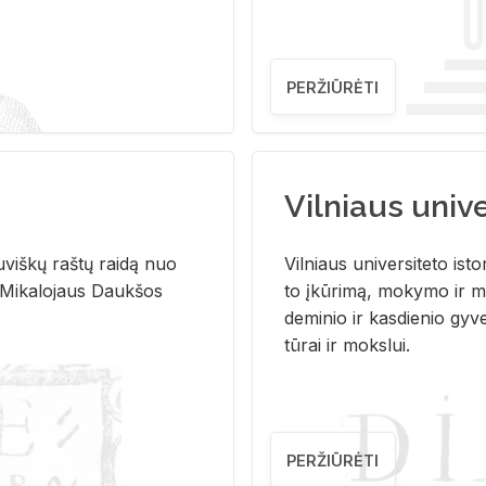
PERŽIŪRĖTI
Vilniaus univer
u­viš­kų raš­tų rai­dą nuo
Vil­niaus uni­ver­si­te­to is­to
 Mi­ka­lo­jaus Dauk­šos
to įkū­ri­mą, mo­ky­mo ir mo
de­mi­nio ir kas­die­nio gy­v
tū­rai ir moks­lui.
PERŽIŪRĖTI