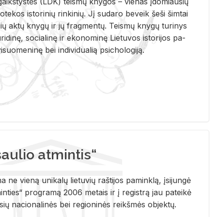
i­gaikš­tys­tės (LDK) teis­mų kny­gos – vie­nas įdo­miau­sių
lio­te­kos is­to­ri­nių rin­ki­nių. Jį su­da­ro be­veik šeši šim­tai
ų aktų kny­gų ir jų frag­men­tų. Teis­mų kny­gų tu­ri­nys
u­ri­di­nę, so­cia­li­nę ir eko­no­mi­nę Lie­tu­vos is­to­ri­jos pa­
­suo­me­ni­nę bei in­di­vi­dua­lią psi­cho­lo­gi­ją.
ulio atmintis“
ne vieną unikalų lietuvių raštijos paminklą, įsijungė
ties“ programą 2006 metais ir į registrą jau pateikė
usių nacionalinės bei regioninės reikšmės objektų.