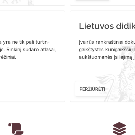
Lietuvos didi
i­ja yra ne tik pati tur­tin­
Įvai­rūs rank­raš­ti­niai do­k
. Rin­ki­nį su­da­ro at­la­sai,
gaikš­tys­tės ku­ni­gaikš­čių b
ė­ži­niai.
aukš­tuo­me­nės įsi­lie­ji­mą 
PERŽIŪRĖTI