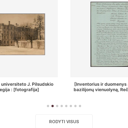
ius ir duomenys apie Selcų
„Wiadomośc Połockiey 
 vienuolyną, Rečycos pav.]
Dyecezyi..."
RODYTI VISUS