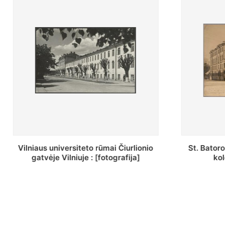
St. Batoro universiteto J. Pilsudskio
[Inventor
kolegija : [fotografija]
bazilijonų