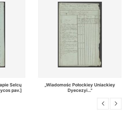
Uniackiey
Regestr Parochow Dekanatu
Brzeskiego