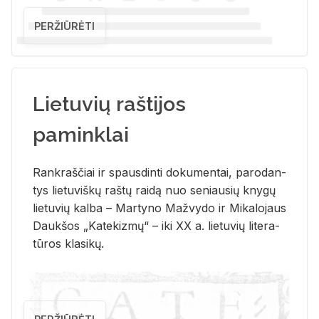
PERŽIŪRĖTI
Lietuvių raštijos
paminklai
Rank­raš­čiai ir spaus­din­ti do­ku­men­tai, pa­ro­dan­
tys lie­tu­viš­kų raš­tų rai­dą nuo se­niau­sių kny­gų
lie­tu­vių kal­ba – Mar­ty­no Ma­žvy­do ir Mi­ka­lo­jaus
Dauk­šos „Ka­te­kiz­mų“ – iki XX a. lie­tu­vių li­te­ra­
tū­ros kla­si­kų.