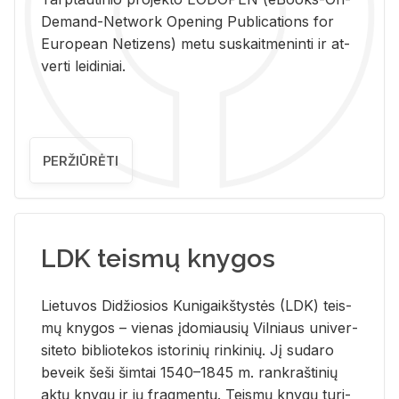
De­mand-Ne­twork Ope­ning Pub­li­ca­tions for
Eu­ro­pe­an Ne­ti­zens) metu su­skait­me­nin­ti ir at­
ver­ti lei­di­niai.
PERŽIŪRĖTI
LDK teismų knygos
Lie­tu­vos Di­džio­sios Ku­ni­gaikš­tys­tės (LDK) teis­
mų kny­gos – vie­nas įdo­miau­sių Vil­niaus uni­ver­
si­te­to bi­b­lio­te­kos is­to­ri­nių rin­ki­nių. Jį su­da­ro
be­veik šeši šim­tai 1540–1845 m. rank­raš­ti­nių
aktų kny­gų ir jų frag­men­tų. Teis­mų kny­gų tu­ri­