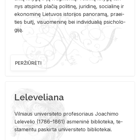
nys at­spin­di pla­čią po­li­ti­nę, ju­ri­di­nę, so­cia­li­nę ir
eko­no­mi­nę Lie­tu­vos is­to­ri­jos pa­no­ra­mą, pra­ei­
ties bui­tį, vi­suo­me­ni­nę bei in­di­vi­dua­lią psi­cho­lo­
gi­ją.
PERŽIŪRĖTI
Leleveliana
Vil­niaus uni­ver­si­te­to pro­fe­so­riaus Jo­a­chi­mo
Le­le­ve­lio (1786–1861) as­me­ni­nė bi­b­lio­te­ka, te­
sta­men­tu pa­skir­ta uni­ver­si­te­to bi­b­lio­te­kai.