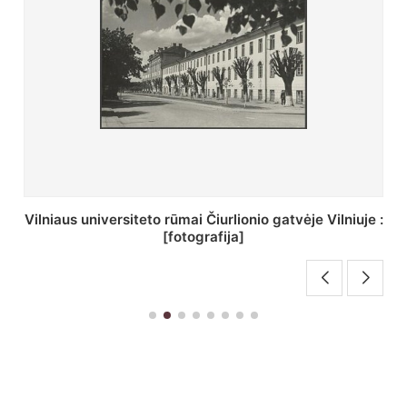
St. Batoro universiteto J. Pilsudskio kolegija :
[fotografija]