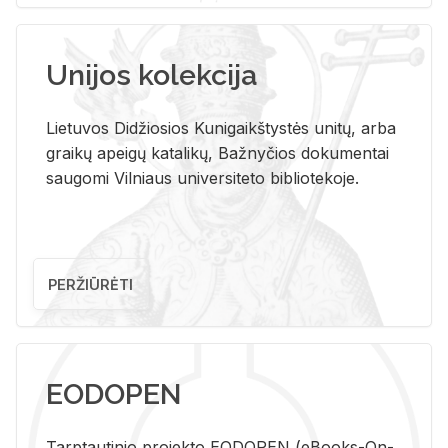
Unijos kolekcija
Lietuvos Didžiosios Kunigaikštystės unitų, arba
graikų apeigų katalikų, Bažnyčios dokumentai
saugomi Vilniaus universiteto bibliotekoje.
PERŽIŪRĖTI
EODOPEN
Tarp­tau­ti­nio pro­jek­to EO­DO­PEN (eBo­oks-On-