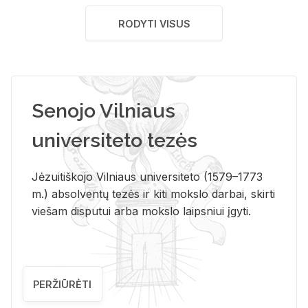
RODYTI VISUS
Senojo Vilniaus
universiteto tezės
Jėzuitiškojo Vilniaus universiteto (1579–1773
m.) absolventų tezės ir kiti mokslo darbai, skirti
viešam disputui arba mokslo laipsniui įgyti.
PERŽIŪRĖTI