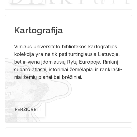
Kartografija
Vil­niaus uni­ver­si­te­to bi­b­lio­te­kos kar­to­gra­fi­jos
ko­lek­ci­ja yra ne tik pati tur­tin­giau­sia Lie­tu­vo­je,
bet ir vie­na įdo­miau­sių Rytų Eu­ro­po­je. Rin­ki­nį
su­da­ro at­la­sai, is­to­ri­niai že­mė­la­piai ir rank­raš­ti­
niai že­mių pla­nai bei brė­ži­niai.
PERŽIŪRĖTI