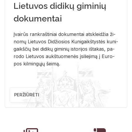
Lietuvos didikų giminių
dokumentai
Įvai­rūs rank­raš­ti­niai do­ku­men­tai at­sklei­džia ži­
no­mų Lie­tu­vos Di­džio­sios Ku­ni­gaikš­tys­tės ku­ni­
gaikš­čių bei di­di­kų gi­mi­nių is­to­ri­jos iš­ta­kas, pa­
ro­do Lie­tu­vos aukš­tuo­me­nės įsi­lie­ji­mą į Eu­ro­
pos kil­min­gų­jų šei­mą.
PERŽIŪRĖTI