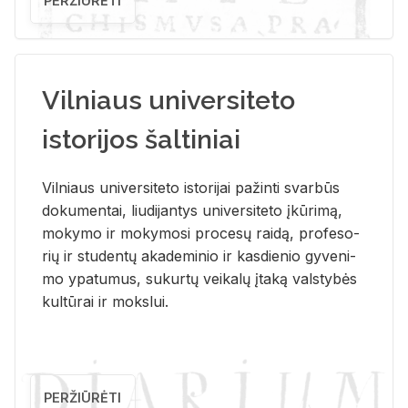
PERŽIŪRĖTI
Vilniaus universiteto
istorijos šaltiniai
Vil­niaus uni­ver­si­te­to is­to­ri­jai pa­žin­ti svar­būs
do­ku­men­tai, liu­di­jan­tys uni­ver­si­te­to įkū­ri­mą,
mo­ky­mo ir mo­ky­mo­si pro­ce­sų rai­dą, pro­fe­so­
rių ir stu­den­tų aka­de­mi­nio ir kas­die­nio gy­ve­ni­
mo ypa­tu­mus, su­kur­tų vei­ka­lų įta­ką vals­ty­bės
kul­tū­rai ir moks­lui.
PERŽIŪRĖTI