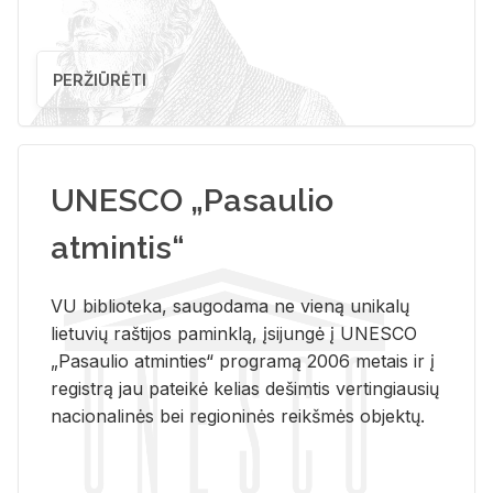
PERŽIŪRĖTI
UNESCO „Pasaulio
atmintis“
VU biblioteka, saugodama ne vieną unikalų
lietuvių raštijos paminklą, įsijungė į UNESCO
„Pasaulio atminties“ programą 2006 metais ir į
registrą jau pateikė kelias dešimtis vertingiausių
nacionalinės bei regioninės reikšmės objektų.