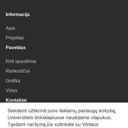
Informacija
Apie
Projektai
Paveldas
Reti spaudiniai
Rankraščiai
Grafika
Virtus
Kontaktai
Siekdami užtikrinti jums teikiamų paslaugų kokybę,
VU Biblioteka
Universiteto tinklalapiuose naudojame slapukus.
Universiteto g. 3, LT-01122, Vilnius
Tęsdami naršymą jūs sutinkate su Vilniaus