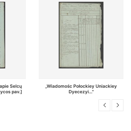
Uniackiey
Regestr Parochow Dekanatu
Brzeskiego