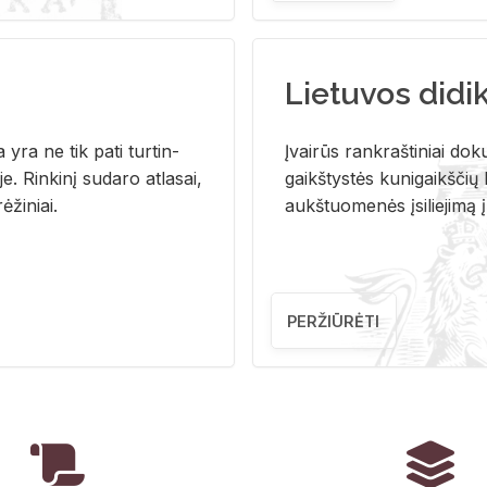
Lietuvos didi
i­ja yra ne tik pati tur­tin­
Įvai­rūs rank­raš­ti­niai do­k
. Rin­ki­nį su­da­ro at­la­sai,
gaikš­tys­tės ku­ni­gaikš­čių b
ė­ži­niai.
aukš­tuo­me­nės įsi­lie­ji­mą 
PERŽIŪRĖTI