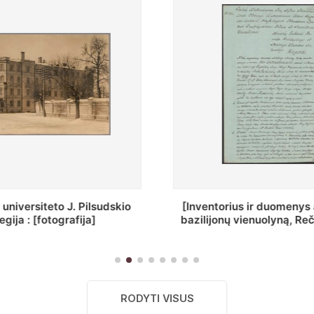
ius ir duomenys apie Selcų
„Wiadomośc Połockiey 
 vienuolyną, Rečycos pav.]
Dyecezyi..."
RODYTI VISUS