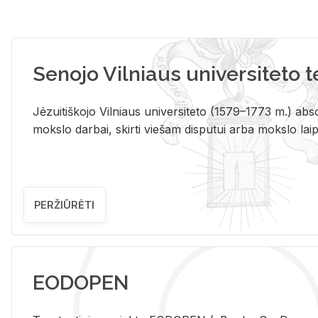
Senojo Vilniaus universiteto 
Jėzuitiškojo Vilniaus universiteto (1579–1773 m.) absol
mokslo darbai, skirti viešam disputui arba mokslo laips
PERŽIŪRĖTI
EODOPEN