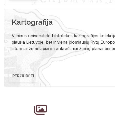
Kartografija
Vil­niaus uni­ver­si­te­to bi­b­lio­te­kos kar­to­gra­fi­jos ko­lek­c
giau­sia Lie­tu­vo­je, bet ir vie­na įdo­miau­sių Rytų Eu­ro­po­je
is­to­ri­niai že­mė­la­piai ir rank­raš­ti­niai že­mių pla­nai bei br
PERŽIŪRĖTI