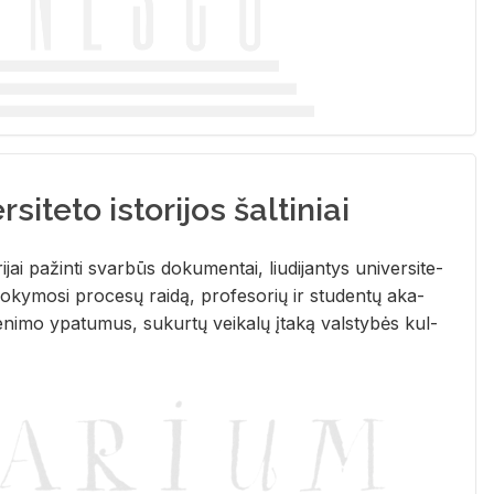
siteto istorijos šaltiniai
­ri­jai pa­žin­ti svar­būs do­ku­men­tai, liu­di­jan­tys uni­ver­si­te­
­ky­mo­si pro­ce­sų rai­dą, pro­fe­so­rių ir stu­den­tų aka­
e­ni­mo ypa­tu­mus, su­kur­tų vei­ka­lų įta­ką vals­ty­bės kul­