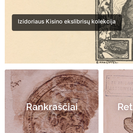
Rankraščiai
Ret