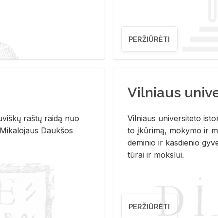
PERŽIŪRĖTI
Vilniaus univer
u­viš­kų raš­tų rai­dą nuo
Vil­niaus uni­ver­si­te­to is­to
 Mi­ka­lo­jaus Dauk­šos
to įkū­ri­mą, mo­ky­mo ir mo
de­mi­nio ir kas­die­nio gy­v
tū­rai ir moks­lui.
PERŽIŪRĖTI