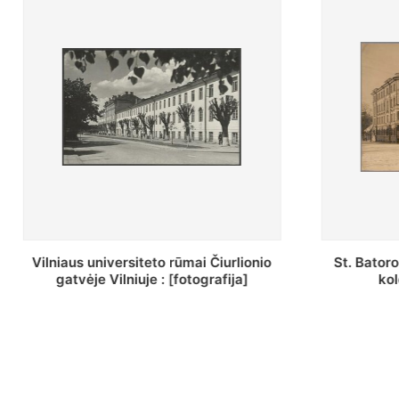
St. Batoro universiteto J. Pilsudskio
[Inventor
kolegija : [fotografija]
bazilijonų