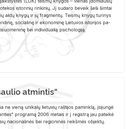
i­gaikš­tys­tės (LDK) teis­mų kny­gos – vie­nas įdo­miau­sių
lio­te­kos is­to­ri­nių rin­ki­nių. Jį su­da­ro be­veik šeši šim­tai
ų aktų kny­gų ir jų frag­men­tų. Teis­mų kny­gų tu­ri­nys
u­ri­di­nę, so­cia­li­nę ir eko­no­mi­nę Lie­tu­vos is­to­ri­jos pa­
­suo­me­ni­nę bei in­di­vi­dua­lią psi­cho­lo­gi­ją.
ulio atmintis“
ne vieną unikalų lietuvių raštijos paminklą, įsijungė
ties“ programą 2006 metais ir į registrą jau pateikė
usių nacionalinės bei regioninės reikšmės objektų.