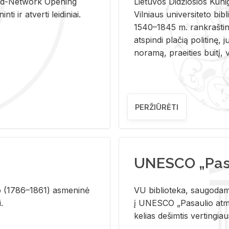
and-Ne­twork Ope­ning
Lie­tu­vos Di­džio­sios Ku­n
i ir at­ver­ti lei­di­niai.
Vil­niaus uni­ver­si­te­to bi­b­
1540–1845 m. rank­raš­ti­ni
at­spin­di pla­čią po­li­ti­nę, j
no­ra­mą, pra­ei­ties bui­tį, vi
PERŽIŪRĖTI
UNESCO „Pasa
­lio (1786–1861) as­me­ni­nė
VU biblioteka, saugodama 
i.
į UNESCO „Pasaulio atmin
kelias dešimtis vertingia