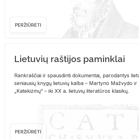
PERŽIŪRĖTI
Lietuvių raštijos paminklai
Rank­raš­čiai ir spaus­din­ti do­ku­men­tai, pa­ro­dan­tys lie­t
se­niau­sių kny­gų lie­tu­vių kal­ba – Mar­ty­no Ma­žvy­do ir
„Ka­te­kiz­mų“ – iki XX a. lie­tu­vių li­te­ra­tū­ros kla­si­kų.
PERŽIŪRĖTI