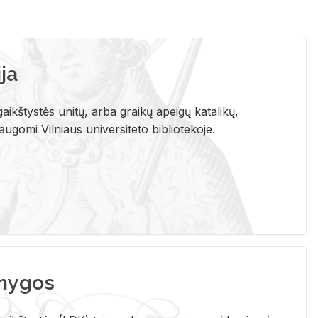
ja
aikštystės unitų, arba graikų apeigų katalikų,
gomi Vilniaus universiteto bibliotekoje.
nygos