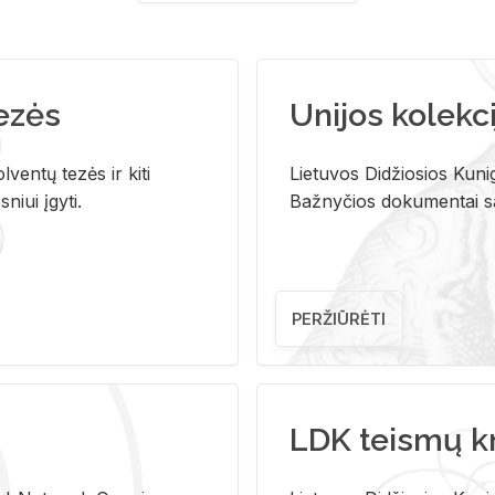
tezės
Unijos kolekci
ventų tezės ir kiti
Lietuvos Didžiosios Kunig
niui įgyti.
Bažnyčios dokumentai sau
PERŽIŪRĖTI
LDK teismų k