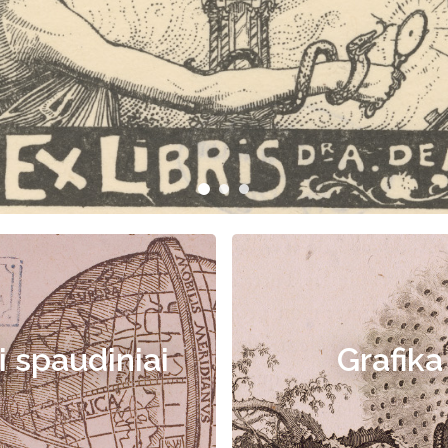
i spaudiniai
Grafika