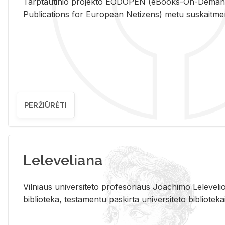
Tarp­tau­ti­nio pro­jek­to EO­DO­PEN (eBo­oks-On-De­m
Pub­li­ca­tions for Eu­ro­pe­an Ne­ti­zens) metu su­skait­me­nin­t
PERŽIŪRĖTI
Leleveliana
Vil­niaus uni­ver­si­te­to pro­fe­so­riaus Jo­a­chi­mo Le­le­ve
bi­b­lio­te­ka, te­sta­men­tu pa­skir­ta uni­ver­si­te­to bi­b­lio­te­ka