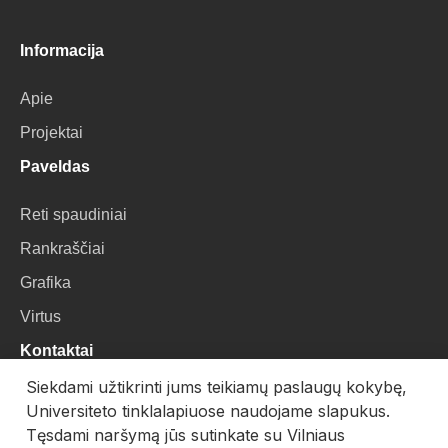
Informacija
Apie
Projektai
Paveldas
Reti spaudiniai
Rankraščiai
Grafika
Virtus
Kontaktai
Siekdami užtikrinti jums teikiamų paslaugų kokybę,
VU Biblioteka
Universiteto tinklalapiuose naudojame slapukus.
Universiteto g. 3, LT-01122, Vilnius
Tęsdami naršymą jūs sutinkate su Vilniaus