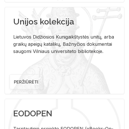
Unijos kolekcija
Lietuvos Didžiosios Kunigaikštystės unitų, arba
graikų apeigų katalikų, Bažnyčios dokumentai
saugomi Vilniaus universiteto bibliotekoje.
PERŽIŪRĖTI
EODOPEN
Tarp­tau­ti­nio pro­jek­to EO­DO­PEN (eBo­oks-On-