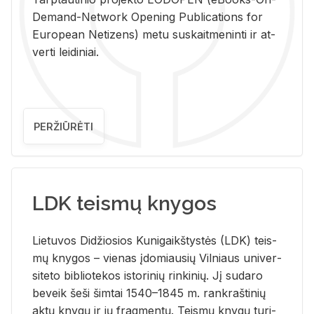
De­mand-Ne­twork Ope­ning Pub­li­ca­tions for
Eu­ro­pe­an Ne­ti­zens) metu su­skait­me­nin­ti ir at­
ver­ti lei­di­niai.
PERŽIŪRĖTI
LDK teismų knygos
Lie­tu­vos Di­džio­sios Ku­ni­gaikš­tys­tės (LDK) teis­
mų kny­gos – vie­nas įdo­miau­sių Vil­niaus uni­ver­
si­te­to bi­b­lio­te­kos is­to­ri­nių rin­ki­nių. Jį su­da­ro
be­veik šeši šim­tai 1540–1845 m. rank­raš­ti­nių
aktų kny­gų ir jų frag­men­tų. Teis­mų kny­gų tu­ri­