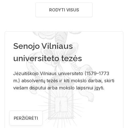
RODYTI VISUS
Senojo Vilniaus
universiteto tezės
Jėzuitiškojo Vilniaus universiteto (1579–1773
m.) absolventų tezės ir kiti mokslo darbai, skirti
viešam disputui arba mokslo laipsniui įgyti.
PERŽIŪRĖTI