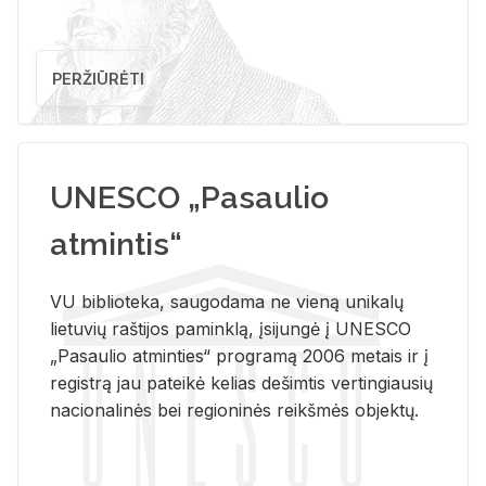
PERŽIŪRĖTI
UNESCO „Pasaulio
atmintis“
VU biblioteka, saugodama ne vieną unikalų
lietuvių raštijos paminklą, įsijungė į UNESCO
„Pasaulio atminties“ programą 2006 metais ir į
registrą jau pateikė kelias dešimtis vertingiausių
nacionalinės bei regioninės reikšmės objektų.