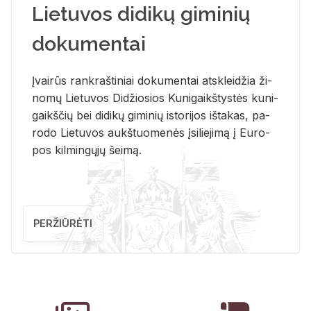
Lietuvos didikų giminių
dokumentai
Įvai­rūs rank­raš­ti­niai do­ku­men­tai at­sklei­džia ži­
no­mų Lie­tu­vos Di­džio­sios Ku­ni­gaikš­tys­tės ku­ni­
gaikš­čių bei di­di­kų gi­mi­nių is­to­ri­jos iš­ta­kas, pa­
ro­do Lie­tu­vos aukš­tuo­me­nės įsi­lie­ji­mą į Eu­ro­
pos kil­min­gų­jų šei­mą.
PERŽIŪRĖTI