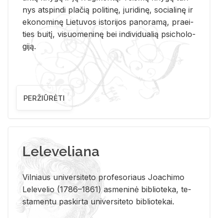
nys at­spin­di pla­čią po­li­ti­nę, ju­ri­di­nę, so­cia­li­nę ir
eko­no­mi­nę Lie­tu­vos is­to­ri­jos pa­no­ra­mą, pra­ei­
ties bui­tį, vi­suo­me­ni­nę bei in­di­vi­dua­lią psi­cho­lo­
gi­ją.
PERŽIŪRĖTI
Leleveliana
Vil­niaus uni­ver­si­te­to pro­fe­so­riaus Jo­a­chi­mo
Le­le­ve­lio (1786–1861) as­me­ni­nė bi­b­lio­te­ka, te­
sta­men­tu pa­skir­ta uni­ver­si­te­to bi­b­lio­te­kai.