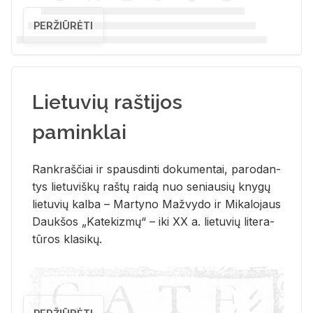
PERŽIŪRĖTI
Lietuvių raštijos
paminklai
Rank­raš­čiai ir spaus­din­ti do­ku­men­tai, pa­ro­dan­
tys lie­tu­viš­kų raš­tų rai­dą nuo se­niau­sių kny­gų
lie­tu­vių kal­ba – Mar­ty­no Ma­žvy­do ir Mi­ka­lo­jaus
Dauk­šos „Ka­te­kiz­mų“ – iki XX a. lie­tu­vių li­te­ra­
tū­ros kla­si­kų.