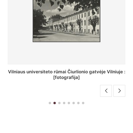
St. Batoro universiteto J. Pilsudskio kolegija :
[fotografija]