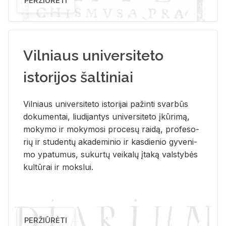
PERŽIŪRĖTI
Vilniaus universiteto
istorijos šaltiniai
Vil­niaus uni­ver­si­te­to is­to­ri­jai pa­žin­ti svar­būs
do­ku­men­tai, liu­di­jan­tys uni­ver­si­te­to įkū­ri­mą,
mo­ky­mo ir mo­ky­mo­si pro­ce­sų rai­dą, pro­fe­so­
rių ir stu­den­tų aka­de­mi­nio ir kas­die­nio gy­ve­ni­
mo ypa­tu­mus, su­kur­tų vei­ka­lų įta­ką vals­ty­bės
kul­tū­rai ir moks­lui.
PERŽIŪRĖTI