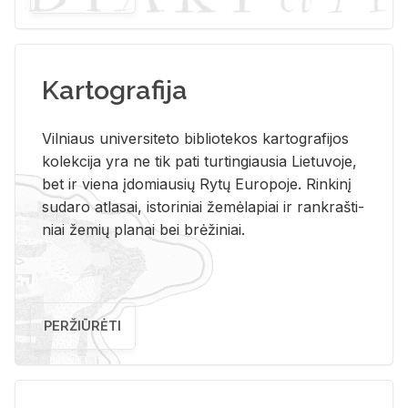
Kartografija
Vil­niaus uni­ver­si­te­to bi­b­lio­te­kos kar­to­gra­fi­jos
ko­lek­ci­ja yra ne tik pati tur­tin­giau­sia Lie­tu­vo­je,
bet ir vie­na įdo­miau­sių Rytų Eu­ro­po­je. Rin­ki­nį
su­da­ro at­la­sai, is­to­ri­niai že­mė­la­piai ir rank­raš­ti­
niai že­mių pla­nai bei brė­ži­niai.
PERŽIŪRĖTI