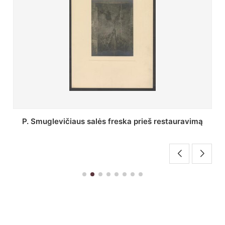
Stepono Batoro universiteto bibliotekos Profesorių
skaitykla