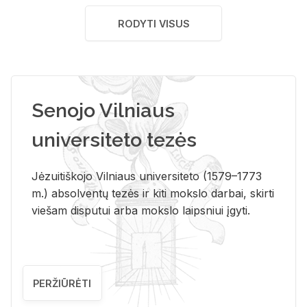
RODYTI VISUS
Senojo Vilniaus
universiteto tezės
Jėzuitiškojo Vilniaus universiteto (1579–1773
m.) absolventų tezės ir kiti mokslo darbai, skirti
viešam disputui arba mokslo laipsniui įgyti.
PERŽIŪRĖTI