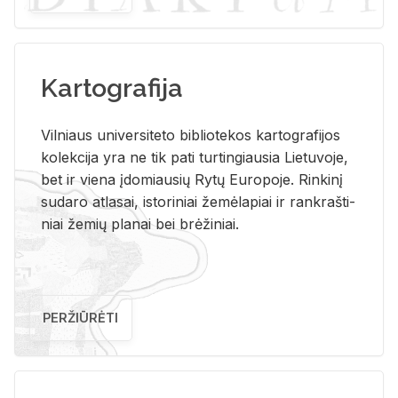
Kartografija
Vil­niaus uni­ver­si­te­to bi­b­lio­te­kos kar­to­gra­fi­jos
ko­lek­ci­ja yra ne tik pati tur­tin­giau­sia Lie­tu­vo­je,
bet ir vie­na įdo­miau­sių Rytų Eu­ro­po­je. Rin­ki­nį
su­da­ro at­la­sai, is­to­ri­niai že­mė­la­piai ir rank­raš­ti­
niai že­mių pla­nai bei brė­ži­niai.
PERŽIŪRĖTI