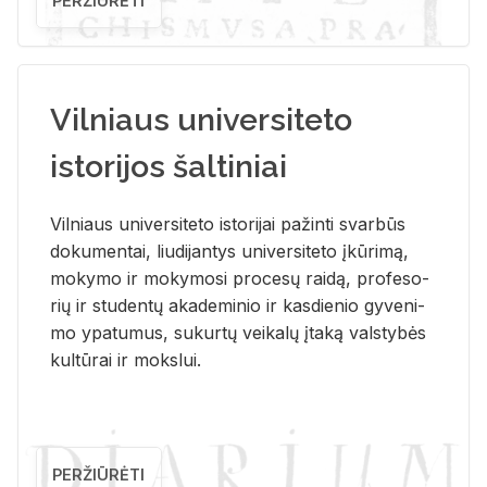
PERŽIŪRĖTI
Vilniaus universiteto
istorijos šaltiniai
Vil­niaus uni­ver­si­te­to is­to­ri­jai pa­žin­ti svar­būs
do­ku­men­tai, liu­di­jan­tys uni­ver­si­te­to įkū­ri­mą,
mo­ky­mo ir mo­ky­mo­si pro­ce­sų rai­dą, pro­fe­so­
rių ir stu­den­tų aka­de­mi­nio ir kas­die­nio gy­ve­ni­
mo ypa­tu­mus, su­kur­tų vei­ka­lų įta­ką vals­ty­bės
kul­tū­rai ir moks­lui.
PERŽIŪRĖTI