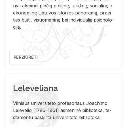
nys at­spin­di pla­čią po­li­ti­nę, ju­ri­di­nę, so­cia­li­nę ir
eko­no­mi­nę Lie­tu­vos is­to­ri­jos pa­no­ra­mą, pra­ei­
ties bui­tį, vi­suo­me­ni­nę bei in­di­vi­dua­lią psi­cho­lo­
gi­ją.
PERŽIŪRĖTI
Leleveliana
Vil­niaus uni­ver­si­te­to pro­fe­so­riaus Jo­a­chi­mo
Le­le­ve­lio (1786–1861) as­me­ni­nė bi­b­lio­te­ka, te­
sta­men­tu pa­skir­ta uni­ver­si­te­to bi­b­lio­te­kai.