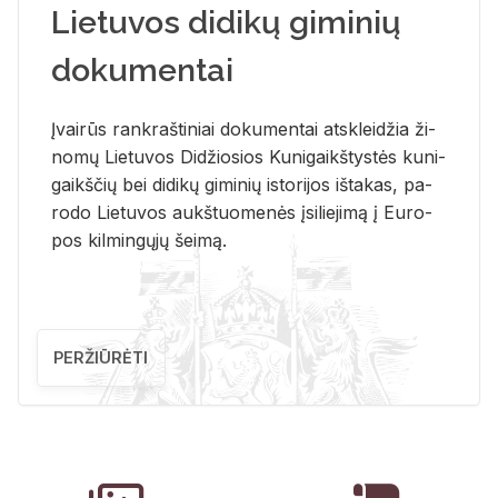
Lietuvos didikų giminių
dokumentai
Įvai­rūs rank­raš­ti­niai do­ku­men­tai at­sklei­džia ži­
no­mų Lie­tu­vos Di­džio­sios Ku­ni­gaikš­tys­tės ku­ni­
gaikš­čių bei di­di­kų gi­mi­nių is­to­ri­jos iš­ta­kas, pa­
ro­do Lie­tu­vos aukš­tuo­me­nės įsi­lie­ji­mą į Eu­ro­
pos kil­min­gų­jų šei­mą.
PERŽIŪRĖTI