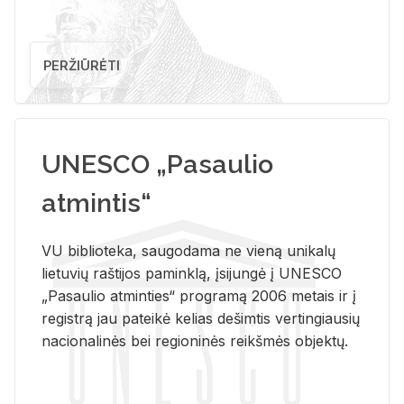
PERŽIŪRĖTI
UNESCO „Pasaulio
atmintis“
VU biblioteka, saugodama ne vieną unikalų
lietuvių raštijos paminklą, įsijungė į UNESCO
„Pasaulio atminties“ programą 2006 metais ir į
registrą jau pateikė kelias dešimtis vertingiausių
nacionalinės bei regioninės reikšmės objektų.