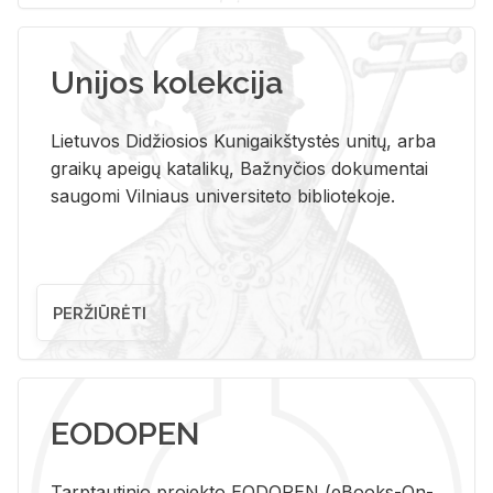
Unijos kolekcija
Lietuvos Didžiosios Kunigaikštystės unitų, arba
graikų apeigų katalikų, Bažnyčios dokumentai
saugomi Vilniaus universiteto bibliotekoje.
PERŽIŪRĖTI
EODOPEN
Tarp­tau­ti­nio pro­jek­to EO­DO­PEN (eBo­oks-On-