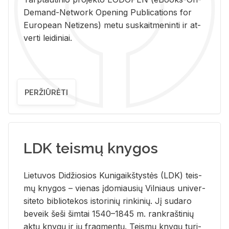
De­mand-Ne­twork Ope­ning Pub­li­ca­tions for
Eu­ro­pe­an Ne­ti­zens) metu su­skait­me­nin­ti ir at­
ver­ti lei­di­niai.
PERŽIŪRĖTI
LDK teismų knygos
Lie­tu­vos Di­džio­sios Ku­ni­gaikš­tys­tės (LDK) teis­
mų kny­gos – vie­nas įdo­miau­sių Vil­niaus uni­ver­
si­te­to bi­b­lio­te­kos is­to­ri­nių rin­ki­nių. Jį su­da­ro
be­veik šeši šim­tai 1540–1845 m. rank­raš­ti­nių
aktų kny­gų ir jų frag­men­tų. Teis­mų kny­gų tu­ri­