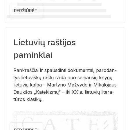
PERŽIŪRĖTI
Lietuvių raštijos
paminklai
Rank­raš­čiai ir spaus­din­ti do­ku­men­tai, pa­ro­dan­
tys lie­tu­viš­kų raš­tų rai­dą nuo se­niau­sių kny­gų
lie­tu­vių kal­ba – Mar­ty­no Ma­žvy­do ir Mi­ka­lo­jaus
Dauk­šos „Ka­te­kiz­mų“ – iki XX a. lie­tu­vių li­te­ra­
tū­ros kla­si­kų.