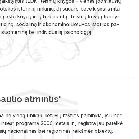
i­gaikš­tys­tės (LDK) teis­mų kny­gos – vie­nas įdo­miau­sių
lio­te­kos is­to­ri­nių rin­ki­nių. Jį su­da­ro be­veik šeši šim­tai
ų aktų kny­gų ir jų frag­men­tų. Teis­mų kny­gų tu­ri­nys
u­ri­di­nę, so­cia­li­nę ir eko­no­mi­nę Lie­tu­vos is­to­ri­jos pa­
­suo­me­ni­nę bei in­di­vi­dua­lią psi­cho­lo­gi­ją.
ulio atmintis“
ne vieną unikalų lietuvių raštijos paminklą, įsijungė
ties“ programą 2006 metais ir į registrą jau pateikė
usių nacionalinės bei regioninės reikšmės objektų.