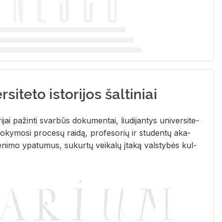
siteto istorijos šaltiniai
­ri­jai pa­žin­ti svar­būs do­ku­men­tai, liu­di­jan­tys uni­ver­si­te­
­ky­mo­si pro­ce­sų rai­dą, pro­fe­so­rių ir stu­den­tų aka­
e­ni­mo ypa­tu­mus, su­kur­tų vei­ka­lų įta­ką vals­ty­bės kul­