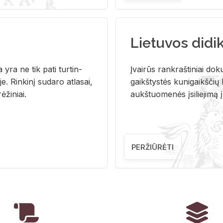
Lietuvos didi
i­ja yra ne tik pati tur­tin­
Įvai­rūs rank­raš­ti­niai do­k
. Rin­ki­nį su­da­ro at­la­sai,
gaikš­tys­tės ku­ni­gaikš­čių b
ė­ži­niai.
aukš­tuo­me­nės įsi­lie­ji­mą 
PERŽIŪRĖTI