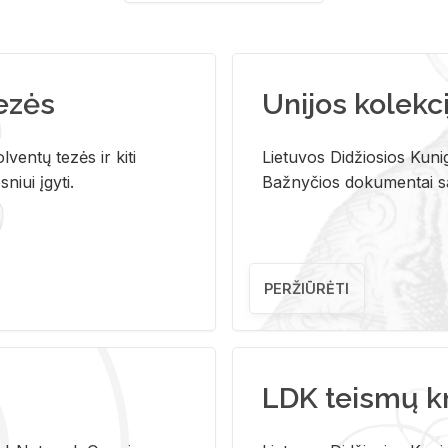
tezės
Unijos kolekci
ventų tezės ir kiti
Lietuvos Didžiosios Kunig
niui įgyti.
Bažnyčios dokumentai sau
PERŽIŪRĖTI
LDK teismų k