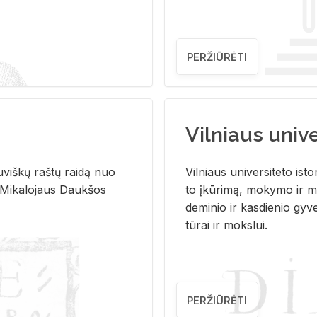
PERŽIŪRĖTI
Vilniaus univer
u­viš­kų raš­tų rai­dą nuo
Vil­niaus uni­ver­si­te­to is­to
 Mi­ka­lo­jaus Dauk­šos
to įkū­ri­mą, mo­ky­mo ir mo
de­mi­nio ir kas­die­nio gy­v
tū­rai ir moks­lui.
PERŽIŪRĖTI