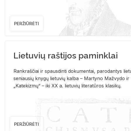
PERŽIŪRĖTI
Lietuvių raštijos paminklai
Rank­raš­čiai ir spaus­din­ti do­ku­men­tai, pa­ro­dan­tys lie­t
se­niau­sių kny­gų lie­tu­vių kal­ba – Mar­ty­no Ma­žvy­do ir
„Ka­te­kiz­mų“ – iki XX a. lie­tu­vių li­te­ra­tū­ros kla­si­kų.
PERŽIŪRĖTI