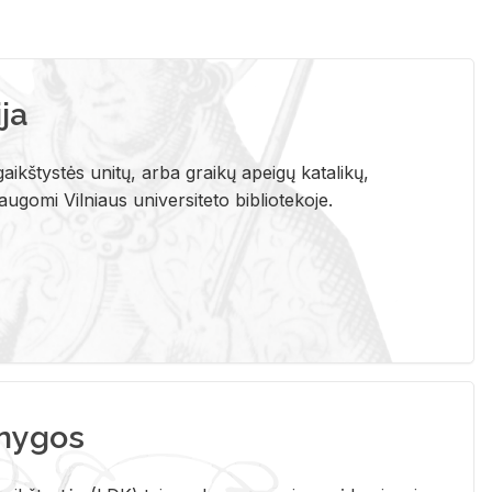
ja
aikštystės unitų, arba graikų apeigų katalikų,
gomi Vilniaus universiteto bibliotekoje.
nygos