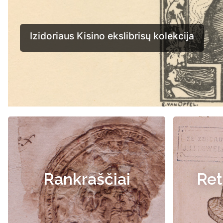
Rankraščiai
Ret