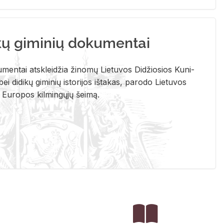
kų giminių dokumentai
u­men­tai at­sklei­džia ži­no­mų Lie­tu­vos Di­džio­sios Ku­ni­
ei di­di­kų gi­mi­nių is­to­ri­jos iš­ta­kas, pa­ro­do Lie­tu­vos
į Eu­ro­pos kil­min­gų­jų šei­mą.