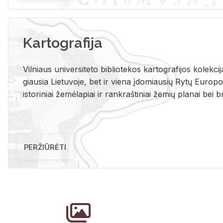
Kartografija
Vil­niaus uni­ver­si­te­to bi­b­lio­te­kos kar­to­gra­fi­jos ko­lek­c
giau­sia Lie­tu­vo­je, bet ir vie­na įdo­miau­sių Rytų Eu­ro­po­je
is­to­ri­niai že­mė­la­piai ir rank­raš­ti­niai že­mių pla­nai bei br
PERŽIŪRĖTI