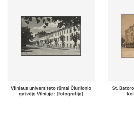
St. Batoro universiteto J. Pilsudskio
[Inventor
kolegija : [fotografija]
bazilijonų