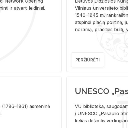
and-Ne­twork Ope­ning
Lie­tu­vos Di­džio­sios Ku­n
i ir at­ver­ti lei­di­niai.
Vil­niaus uni­ver­si­te­to bi­b­
1540–1845 m. rank­raš­ti­ni
at­spin­di pla­čią po­li­ti­nę, j
no­ra­mą, pra­ei­ties bui­tį, vi
PERŽIŪRĖTI
UNESCO „Pasa
­lio (1786–1861) as­me­ni­nė
VU biblioteka, saugodama 
i.
į UNESCO „Pasaulio atmin
kelias dešimtis vertingia