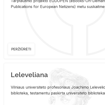
Tarp­tau­ti­nio pro­jek­to EO­DO­PEN (eBo­oks-On-De­m
Pub­li­ca­tions for Eu­ro­pe­an Ne­ti­zens) metu su­skait­me­nin­t
PERŽIŪRĖTI
Leleveliana
Vil­niaus uni­ver­si­te­to pro­fe­so­riaus Jo­a­chi­mo Le­le­ve
bi­b­lio­te­ka, te­sta­men­tu pa­skir­ta uni­ver­si­te­to bi­b­lio­te­ka