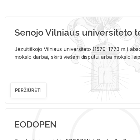
Senojo Vilniaus universiteto 
Jėzuitiškojo Vilniaus universiteto (1579–1773 m.) absol
mokslo darbai, skirti viešam disputui arba mokslo laips
PERŽIŪRĖTI
EODOPEN