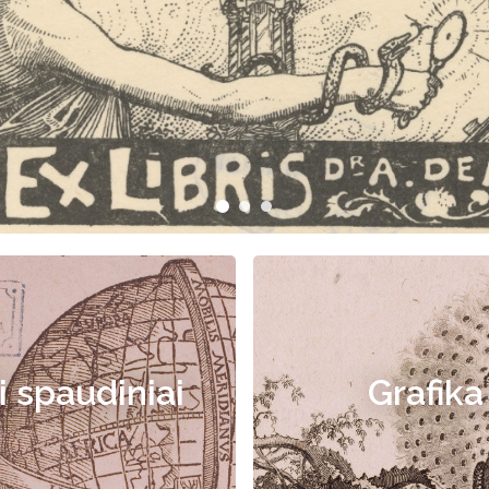
i spaudiniai
Grafika