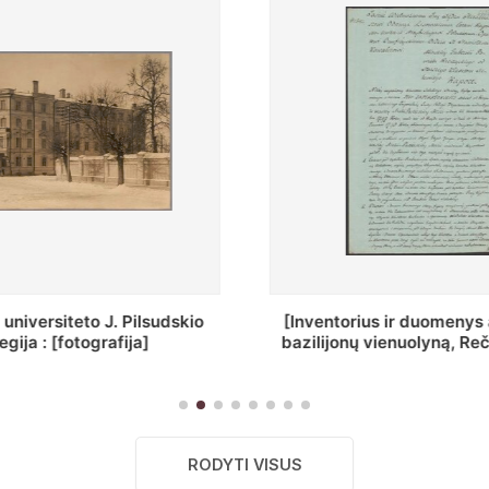
ius ir duomenys apie Selcų
„Wiadomośc Połockiey 
 vienuolyną, Rečycos pav.]
Dyecezyi..."
RODYTI VISUS