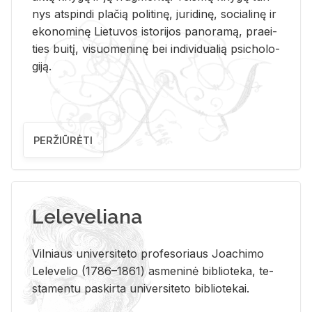
nys at­spin­di pla­čią po­li­ti­nę, ju­ri­di­nę, so­cia­li­nę ir
eko­no­mi­nę Lie­tu­vos is­to­ri­jos pa­no­ra­mą, pra­ei­
ties bui­tį, vi­suo­me­ni­nę bei in­di­vi­dua­lią psi­cho­lo­
gi­ją.
PERŽIŪRĖTI
Leleveliana
Vil­niaus uni­ver­si­te­to pro­fe­so­riaus Jo­a­chi­mo
Le­le­ve­lio (1786–1861) as­me­ni­nė bi­b­lio­te­ka, te­
sta­men­tu pa­skir­ta uni­ver­si­te­to bi­b­lio­te­kai.