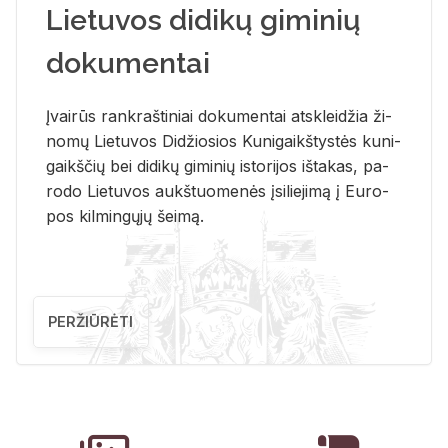
Lietuvos didikų giminių
dokumentai
Įvai­rūs rank­raš­ti­niai do­ku­men­tai at­sklei­džia ži­
no­mų Lie­tu­vos Di­džio­sios Ku­ni­gaikš­tys­tės ku­ni­
gaikš­čių bei di­di­kų gi­mi­nių is­to­ri­jos iš­ta­kas, pa­
ro­do Lie­tu­vos aukš­tuo­me­nės įsi­lie­ji­mą į Eu­ro­
pos kil­min­gų­jų šei­mą.
PERŽIŪRĖTI