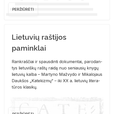
PERŽIŪRĖTI
Lietuvių raštijos
paminklai
Rank­raš­čiai ir spaus­din­ti do­ku­men­tai, pa­ro­dan­
tys lie­tu­viš­kų raš­tų rai­dą nuo se­niau­sių kny­gų
lie­tu­vių kal­ba – Mar­ty­no Ma­žvy­do ir Mi­ka­lo­jaus
Dauk­šos „Ka­te­kiz­mų“ – iki XX a. lie­tu­vių li­te­ra­
tū­ros kla­si­kų.