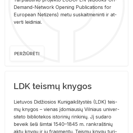
De­mand-Ne­twork Ope­ning Pub­li­ca­tions for
Eu­ro­pe­an Ne­ti­zens) metu su­skait­me­nin­ti ir at­
ver­ti lei­di­niai.
PERŽIŪRĖTI
LDK teismų knygos
Lie­tu­vos Di­džio­sios Ku­ni­gaikš­tys­tės (LDK) teis­
mų kny­gos – vie­nas įdo­miau­sių Vil­niaus uni­ver­
si­te­to bi­b­lio­te­kos is­to­ri­nių rin­ki­nių. Jį su­da­ro
be­veik šeši šim­tai 1540–1845 m. rank­raš­ti­nių
aktų kny­gų ir jų frag­men­tų. Teis­mų kny­gų tu­ri­