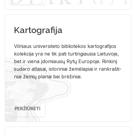
Kartografija
Vil­niaus uni­ver­si­te­to bi­b­lio­te­kos kar­to­gra­fi­jos
ko­lek­ci­ja yra ne tik pati tur­tin­giau­sia Lie­tu­vo­je,
bet ir vie­na įdo­miau­sių Rytų Eu­ro­po­je. Rin­ki­nį
su­da­ro at­la­sai, is­to­ri­niai že­mė­la­piai ir rank­raš­ti­
niai že­mių pla­nai bei brė­ži­niai.
PERŽIŪRĖTI