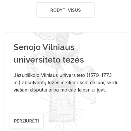
RODYTI VISUS
Senojo Vilniaus
universiteto tezės
Jėzuitiškojo Vilniaus universiteto (1579–1773
m.) absolventų tezės ir kiti mokslo darbai, skirti
viešam disputui arba mokslo laipsniui įgyti.
PERŽIŪRĖTI