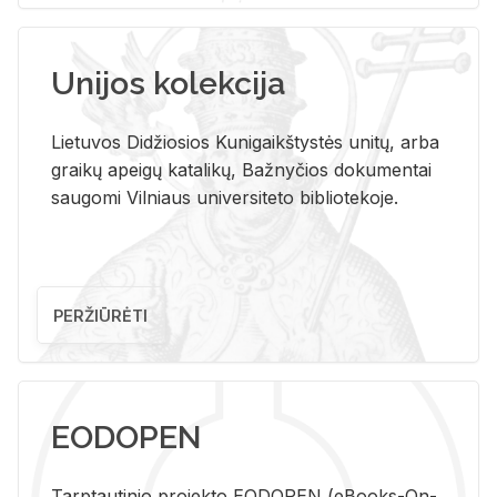
Unijos kolekcija
Lietuvos Didžiosios Kunigaikštystės unitų, arba
graikų apeigų katalikų, Bažnyčios dokumentai
saugomi Vilniaus universiteto bibliotekoje.
PERŽIŪRĖTI
EODOPEN
Tarp­tau­ti­nio pro­jek­to EO­DO­PEN (eBo­oks-On-