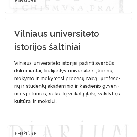
PERŽIŪRĖTI
Vilniaus universiteto
istorijos šaltiniai
Vil­niaus uni­ver­si­te­to is­to­ri­jai pa­žin­ti svar­būs
do­ku­men­tai, liu­di­jan­tys uni­ver­si­te­to įkū­ri­mą,
mo­ky­mo ir mo­ky­mo­si pro­ce­sų rai­dą, pro­fe­so­
rių ir stu­den­tų aka­de­mi­nio ir kas­die­nio gy­ve­ni­
mo ypa­tu­mus, su­kur­tų vei­ka­lų įta­ką vals­ty­bės
kul­tū­rai ir moks­lui.
PERŽIŪRĖTI