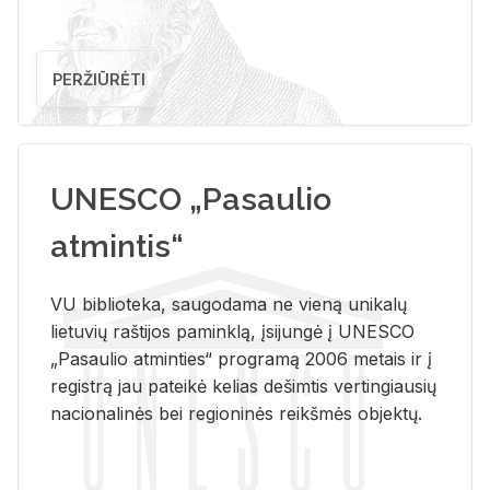
PERŽIŪRĖTI
UNESCO „Pasaulio
atmintis“
VU biblioteka, saugodama ne vieną unikalų
lietuvių raštijos paminklą, įsijungė į UNESCO
„Pasaulio atminties“ programą 2006 metais ir į
registrą jau pateikė kelias dešimtis vertingiausių
nacionalinės bei regioninės reikšmės objektų.