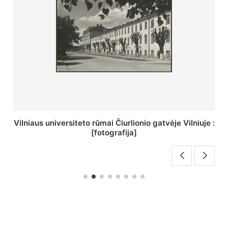
St. Batoro universiteto J. Pilsudskio kolegija :
[fotografija]