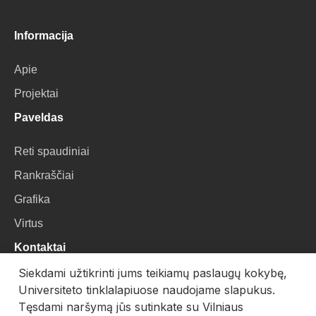
Informacija
Apie
Projektai
Paveldas
Reti spaudiniai
Rankraščiai
Grafika
Virtus
Kontaktai
Siekdami užtikrinti jums teikiamų paslaugų kokybę,
VU Biblioteka
Universiteto tinklalapiuose naudojame slapukus.
Universiteto g. 3, LT-01122, Vilnius
Tęsdami naršymą jūs sutinkate su Vilniaus