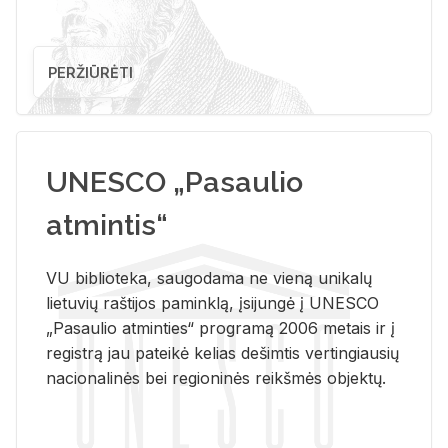
PERŽIŪRĖTI
UNESCO „Pasaulio
atmintis“
VU biblioteka, saugodama ne vieną unikalų
lietuvių raštijos paminklą, įsijungė į UNESCO
„Pasaulio atminties“ programą 2006 metais ir į
registrą jau pateikė kelias dešimtis vertingiausių
nacionalinės bei regioninės reikšmės objektų.