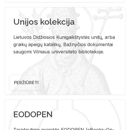
Unijos kolekcija
Lietuvos Didžiosios Kunigaikštystės unitų, arba
graikų apeigų katalikų, Bažnyčios dokumentai
saugomi Vilniaus universiteto bibliotekoje.
PERŽIŪRĖTI
EODOPEN
Tarp­tau­ti­nio pro­jek­to EO­DO­PEN (eBo­oks-On-