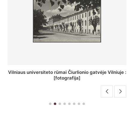
St. Batoro universiteto J. Pilsudskio kolegija :
[fotografija]