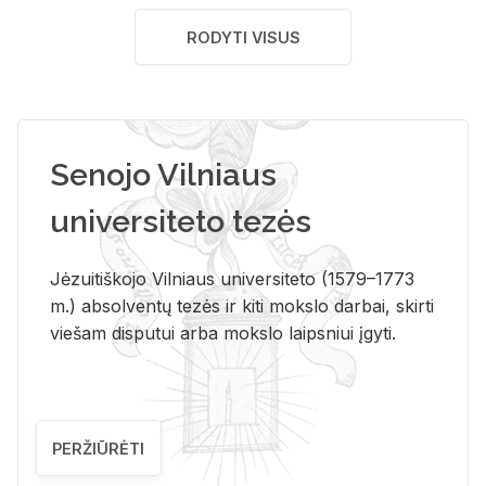
RODYTI VISUS
Senojo Vilniaus
universiteto tezės
Jėzuitiškojo Vilniaus universiteto (1579–1773
m.) absolventų tezės ir kiti mokslo darbai, skirti
viešam disputui arba mokslo laipsniui įgyti.
PERŽIŪRĖTI