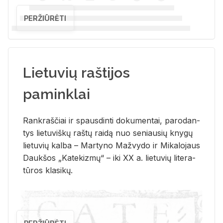
PERŽIŪRĖTI
Lietuvių raštijos
paminklai
Rank­raš­čiai ir spaus­din­ti do­ku­men­tai, pa­ro­dan­
tys lie­tu­viš­kų raš­tų rai­dą nuo se­niau­sių kny­gų
lie­tu­vių kal­ba – Mar­ty­no Ma­žvy­do ir Mi­ka­lo­jaus
Dauk­šos „Ka­te­kiz­mų“ – iki XX a. lie­tu­vių li­te­ra­
tū­ros kla­si­kų.