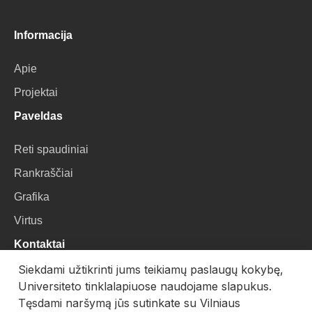
Informacija
Apie
Projektai
Paveldas
Reti spaudiniai
Rankraščiai
Grafika
Virtus
Kontaktai
Siekdami užtikrinti jums teikiamų paslaugų kokybę,
VU Biblioteka
Universiteto tinklalapiuose naudojame slapukus.
Universiteto g. 3, LT-01122, Vilnius
Tęsdami naršymą jūs sutinkate su Vilniaus