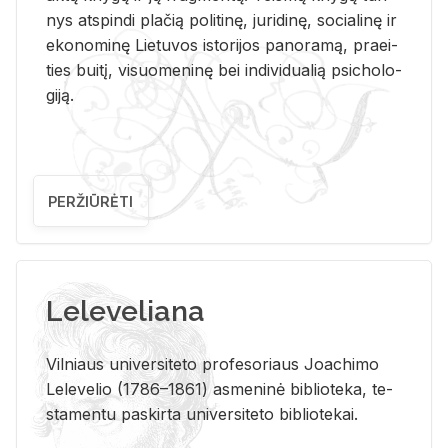
nys at­spin­di pla­čią po­li­ti­nę, ju­ri­di­nę, so­cia­li­nę ir
eko­no­mi­nę Lie­tu­vos is­to­ri­jos pa­no­ra­mą, pra­ei­
ties bui­tį, vi­suo­me­ni­nę bei in­di­vi­dua­lią psi­cho­lo­
gi­ją.
PERŽIŪRĖTI
Leleveliana
Vil­niaus uni­ver­si­te­to pro­fe­so­riaus Jo­a­chi­mo
Le­le­ve­lio (1786–1861) as­me­ni­nė bi­b­lio­te­ka, te­
sta­men­tu pa­skir­ta uni­ver­si­te­to bi­b­lio­te­kai.