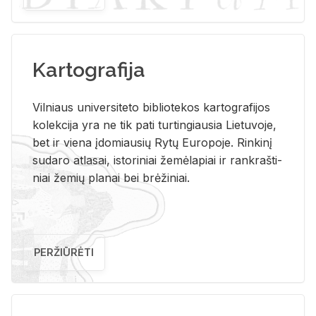
Kartografija
Vil­niaus uni­ver­si­te­to bi­b­lio­te­kos kar­to­gra­fi­jos
ko­lek­ci­ja yra ne tik pati tur­tin­giau­sia Lie­tu­vo­je,
bet ir vie­na įdo­miau­sių Rytų Eu­ro­po­je. Rin­ki­nį
su­da­ro at­la­sai, is­to­ri­niai že­mė­la­piai ir rank­raš­ti­
niai že­mių pla­nai bei brė­ži­niai.
PERŽIŪRĖTI