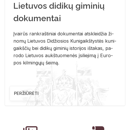
Lietuvos didikų giminių
dokumentai
Įvai­rūs rank­raš­ti­niai do­ku­men­tai at­sklei­džia ži­
no­mų Lie­tu­vos Di­džio­sios Ku­ni­gaikš­tys­tės ku­ni­
gaikš­čių bei di­di­kų gi­mi­nių is­to­ri­jos iš­ta­kas, pa­
ro­do Lie­tu­vos aukš­tuo­me­nės įsi­lie­ji­mą į Eu­ro­
pos kil­min­gų­jų šei­mą.
PERŽIŪRĖTI