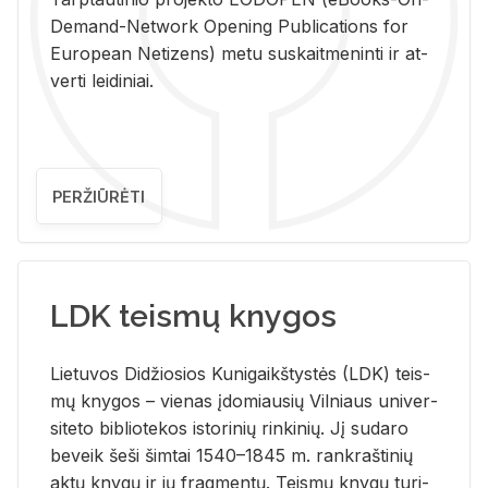
De­mand-Ne­twork Ope­ning Pub­li­ca­tions for
Eu­ro­pe­an Ne­ti­zens) metu su­skait­me­nin­ti ir at­
ver­ti lei­di­niai.
PERŽIŪRĖTI
LDK teismų knygos
Lie­tu­vos Di­džio­sios Ku­ni­gaikš­tys­tės (LDK) teis­
mų kny­gos – vie­nas įdo­miau­sių Vil­niaus uni­ver­
si­te­to bi­b­lio­te­kos is­to­ri­nių rin­ki­nių. Jį su­da­ro
be­veik šeši šim­tai 1540–1845 m. rank­raš­ti­nių
aktų kny­gų ir jų frag­men­tų. Teis­mų kny­gų tu­ri­