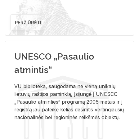
PERŽIŪRĖTI
UNESCO „Pasaulio
atmintis“
VU biblioteka, saugodama ne vieną unikalų
lietuvių raštijos paminklą, įsijungė į UNESCO
„Pasaulio atminties“ programą 2006 metais ir į
registrą jau pateikė kelias dešimtis vertingiausių
nacionalinės bei regioninės reikšmės objektų.