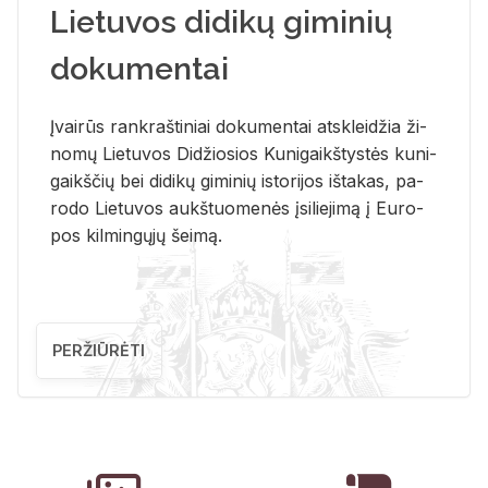
Lietuvos didikų giminių
dokumentai
Įvai­rūs rank­raš­ti­niai do­ku­men­tai at­sklei­džia ži­
no­mų Lie­tu­vos Di­džio­sios Ku­ni­gaikš­tys­tės ku­ni­
gaikš­čių bei di­di­kų gi­mi­nių is­to­ri­jos iš­ta­kas, pa­
ro­do Lie­tu­vos aukš­tuo­me­nės įsi­lie­ji­mą į Eu­ro­
pos kil­min­gų­jų šei­mą.
PERŽIŪRĖTI