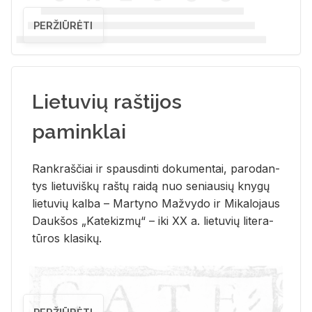
PERŽIŪRĖTI
Lietuvių raštijos
paminklai
Rank­raš­čiai ir spaus­din­ti do­ku­men­tai, pa­ro­dan­
tys lie­tu­viš­kų raš­tų rai­dą nuo se­niau­sių kny­gų
lie­tu­vių kal­ba – Mar­ty­no Ma­žvy­do ir Mi­ka­lo­jaus
Dauk­šos „Ka­te­kiz­mų“ – iki XX a. lie­tu­vių li­te­ra­
tū­ros kla­si­kų.