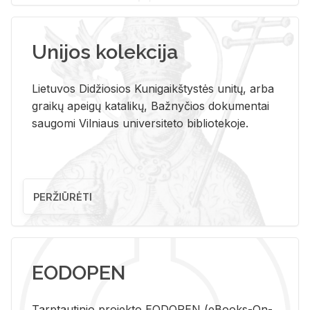
Unijos kolekcija
Lietuvos Didžiosios Kunigaikštystės unitų, arba
graikų apeigų katalikų, Bažnyčios dokumentai
saugomi Vilniaus universiteto bibliotekoje.
PERŽIŪRĖTI
EODOPEN
Tarp­tau­ti­nio pro­jek­to EO­DO­PEN (eBo­oks-On-