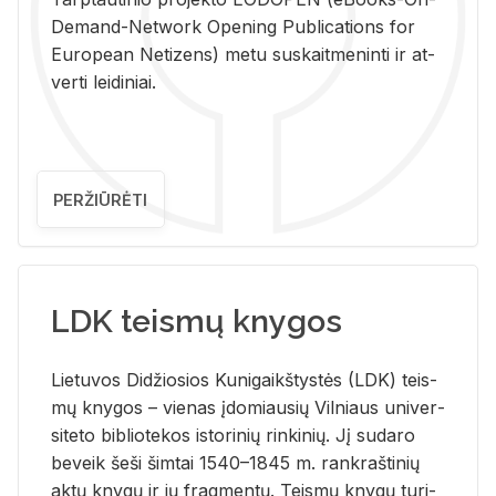
De­mand-Ne­twork Ope­ning Pub­li­ca­tions for
Eu­ro­pe­an Ne­ti­zens) metu su­skait­me­nin­ti ir at­
ver­ti lei­di­niai.
PERŽIŪRĖTI
LDK teismų knygos
Lie­tu­vos Di­džio­sios Ku­ni­gaikš­tys­tės (LDK) teis­
mų kny­gos – vie­nas įdo­miau­sių Vil­niaus uni­ver­
si­te­to bi­b­lio­te­kos is­to­ri­nių rin­ki­nių. Jį su­da­ro
be­veik šeši šim­tai 1540–1845 m. rank­raš­ti­nių
aktų kny­gų ir jų frag­men­tų. Teis­mų kny­gų tu­ri­