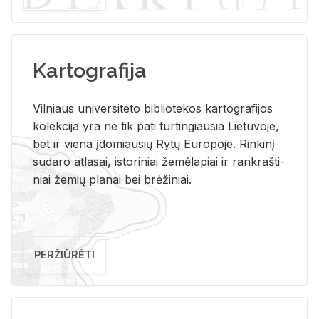
Kartografija
Vil­niaus uni­ver­si­te­to bi­b­lio­te­kos kar­to­gra­fi­jos
ko­lek­ci­ja yra ne tik pati tur­tin­giau­sia Lie­tu­vo­je,
bet ir vie­na įdo­miau­sių Rytų Eu­ro­po­je. Rin­ki­nį
su­da­ro at­la­sai, is­to­ri­niai že­mė­la­piai ir rank­raš­ti­
niai že­mių pla­nai bei brė­ži­niai.
PERŽIŪRĖTI