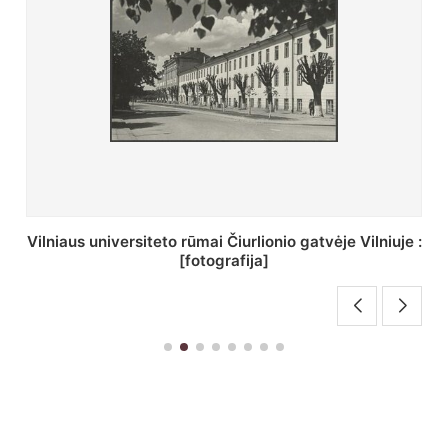
St. Batoro universiteto J. Pilsudskio kolegija :
[fotografija]