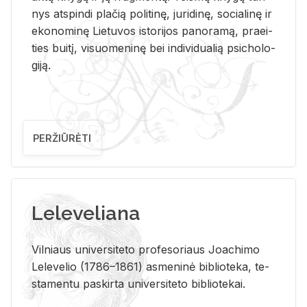
nys at­spin­di pla­čią po­li­ti­nę, ju­ri­di­nę, so­cia­li­nę ir
eko­no­mi­nę Lie­tu­vos is­to­ri­jos pa­no­ra­mą, pra­ei­
ties bui­tį, vi­suo­me­ni­nę bei in­di­vi­dua­lią psi­cho­lo­
gi­ją.
PERŽIŪRĖTI
Leleveliana
Vil­niaus uni­ver­si­te­to pro­fe­so­riaus Jo­a­chi­mo
Le­le­ve­lio (1786–1861) as­me­ni­nė bi­b­lio­te­ka, te­
sta­men­tu pa­skir­ta uni­ver­si­te­to bi­b­lio­te­kai.