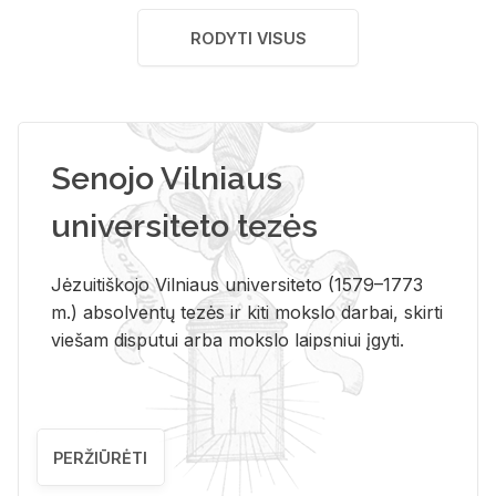
RODYTI VISUS
Senojo Vilniaus
universiteto tezės
Jėzuitiškojo Vilniaus universiteto (1579–1773
m.) absolventų tezės ir kiti mokslo darbai, skirti
viešam disputui arba mokslo laipsniui įgyti.
PERŽIŪRĖTI