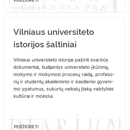
PERŽIŪRĖTI
Vilniaus universiteto
istorijos šaltiniai
Vil­niaus uni­ver­si­te­to is­to­ri­jai pa­žin­ti svar­būs
do­ku­men­tai, liu­di­jan­tys uni­ver­si­te­to įkū­ri­mą,
mo­ky­mo ir mo­ky­mo­si pro­ce­sų rai­dą, pro­fe­so­
rių ir stu­den­tų aka­de­mi­nio ir kas­die­nio gy­ve­ni­
mo ypa­tu­mus, su­kur­tų vei­ka­lų įta­ką vals­ty­bės
kul­tū­rai ir moks­lui.
PERŽIŪRĖTI