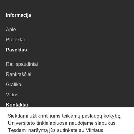
Informacija
Apie
Projektai
Paveldas
Reti spaudiniai
Rankraščiai
Grafika
Virtus
Kontaktai
Siekdami užtikrinti jums teikiamų paslaugų kokybę,
VU Biblioteka
Universiteto tinklalapiuose naudojame slapukus.
Universiteto g. 3, LT-01122, Vilnius
Tęsdami naršymą jūs sutinkate su Vilniaus