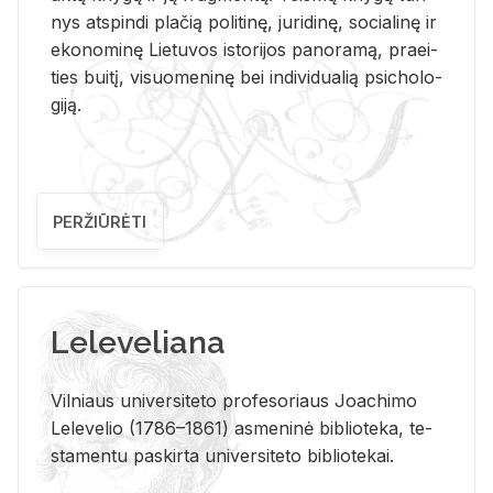
nys at­spin­di pla­čią po­li­ti­nę, ju­ri­di­nę, so­cia­li­nę ir
eko­no­mi­nę Lie­tu­vos is­to­ri­jos pa­no­ra­mą, pra­ei­
ties bui­tį, vi­suo­me­ni­nę bei in­di­vi­dua­lią psi­cho­lo­
gi­ją.
PERŽIŪRĖTI
Leleveliana
Vil­niaus uni­ver­si­te­to pro­fe­so­riaus Jo­a­chi­mo
Le­le­ve­lio (1786–1861) as­me­ni­nė bi­b­lio­te­ka, te­
sta­men­tu pa­skir­ta uni­ver­si­te­to bi­b­lio­te­kai.