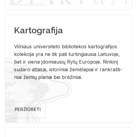
Kartografija
Vil­niaus uni­ver­si­te­to bi­b­lio­te­kos kar­to­gra­fi­jos
ko­lek­ci­ja yra ne tik pati tur­tin­giau­sia Lie­tu­vo­je,
bet ir vie­na įdo­miau­sių Rytų Eu­ro­po­je. Rin­ki­nį
su­da­ro at­la­sai, is­to­ri­niai že­mė­la­piai ir rank­raš­ti­
niai že­mių pla­nai bei brė­ži­niai.
PERŽIŪRĖTI