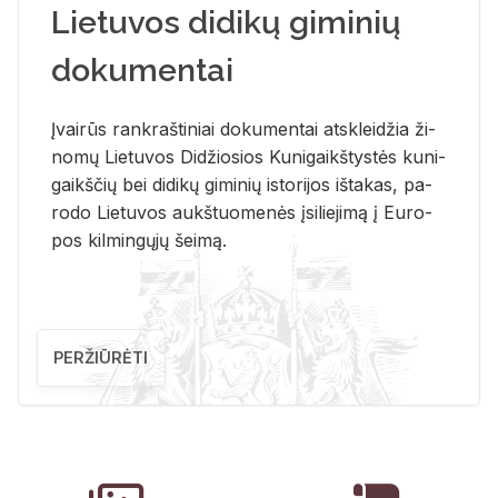
Lietuvos didikų giminių
dokumentai
Įvai­rūs rank­raš­ti­niai do­ku­men­tai at­sklei­džia ži­
no­mų Lie­tu­vos Di­džio­sios Ku­ni­gaikš­tys­tės ku­ni­
gaikš­čių bei di­di­kų gi­mi­nių is­to­ri­jos iš­ta­kas, pa­
ro­do Lie­tu­vos aukš­tuo­me­nės įsi­lie­ji­mą į Eu­ro­
pos kil­min­gų­jų šei­mą.
PERŽIŪRĖTI