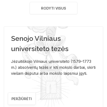
RODYTI VISUS
Senojo Vilniaus
universiteto tezės
Jėzuitiškojo Vilniaus universiteto (1579–1773
m.) absolventų tezės ir kiti mokslo darbai, skirti
viešam disputui arba mokslo laipsniui įgyti.
PERŽIŪRĖTI