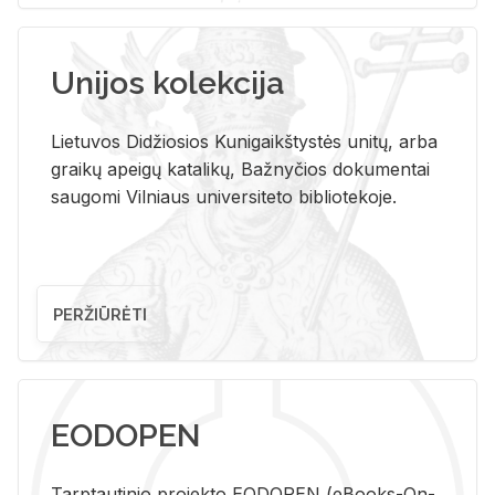
Unijos kolekcija
Lietuvos Didžiosios Kunigaikštystės unitų, arba
graikų apeigų katalikų, Bažnyčios dokumentai
saugomi Vilniaus universiteto bibliotekoje.
PERŽIŪRĖTI
EODOPEN
Tarp­tau­ti­nio pro­jek­to EO­DO­PEN (eBo­oks-On-