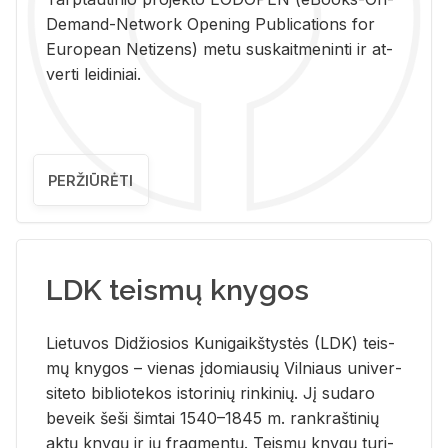
De­mand-Ne­twork Ope­ning Pub­li­ca­tions for
Eu­ro­pe­an Ne­ti­zens) metu su­skait­me­nin­ti ir at­
ver­ti lei­di­niai.
PERŽIŪRĖTI
LDK teismų knygos
Lie­tu­vos Di­džio­sios Ku­ni­gaikš­tys­tės (LDK) teis­
mų kny­gos – vie­nas įdo­miau­sių Vil­niaus uni­ver­
si­te­to bi­b­lio­te­kos is­to­ri­nių rin­ki­nių. Jį su­da­ro
be­veik šeši šim­tai 1540–1845 m. rank­raš­ti­nių
aktų kny­gų ir jų frag­men­tų. Teis­mų kny­gų tu­ri­