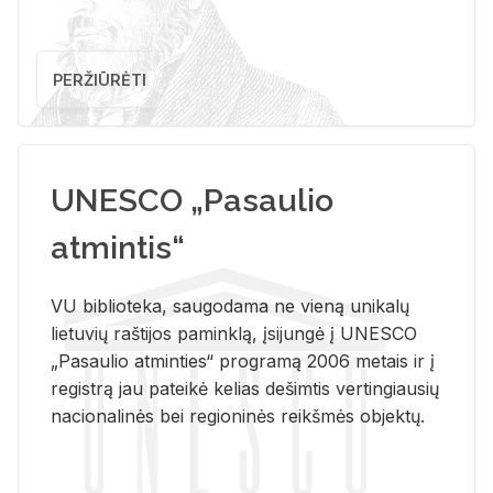
PERŽIŪRĖTI
UNESCO „Pasaulio
atmintis“
VU biblioteka, saugodama ne vieną unikalų
lietuvių raštijos paminklą, įsijungė į UNESCO
„Pasaulio atminties“ programą 2006 metais ir į
registrą jau pateikė kelias dešimtis vertingiausių
nacionalinės bei regioninės reikšmės objektų.