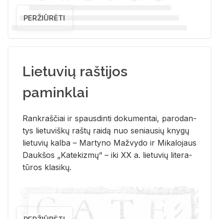
PERŽIŪRĖTI
Lietuvių raštijos
paminklai
Rank­raš­čiai ir spaus­din­ti do­ku­men­tai, pa­ro­dan­
tys lie­tu­viš­kų raš­tų rai­dą nuo se­niau­sių kny­gų
lie­tu­vių kal­ba – Mar­ty­no Ma­žvy­do ir Mi­ka­lo­jaus
Dauk­šos „Ka­te­kiz­mų“ – iki XX a. lie­tu­vių li­te­ra­
tū­ros kla­si­kų.