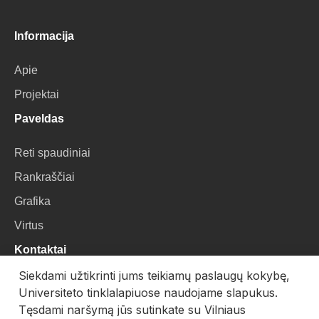
Informacija
Apie
Projektai
Paveldas
Reti spaudiniai
Rankraščiai
Grafika
Virtus
Kontaktai
Siekdami užtikrinti jums teikiamų paslaugų kokybę,
VU Biblioteka
Universiteto tinklalapiuose naudojame slapukus.
Universiteto g. 3, LT-01122, Vilnius
Tęsdami naršymą jūs sutinkate su Vilniaus