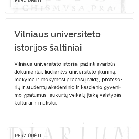
PERŽIŪRĖTI
Vilniaus universiteto
istorijos šaltiniai
Vil­niaus uni­ver­si­te­to is­to­ri­jai pa­žin­ti svar­būs
do­ku­men­tai, liu­di­jan­tys uni­ver­si­te­to įkū­ri­mą,
mo­ky­mo ir mo­ky­mo­si pro­ce­sų rai­dą, pro­fe­so­
rių ir stu­den­tų aka­de­mi­nio ir kas­die­nio gy­ve­ni­
mo ypa­tu­mus, su­kur­tų vei­ka­lų įta­ką vals­ty­bės
kul­tū­rai ir moks­lui.
PERŽIŪRĖTI