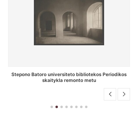
P. Smuglevičiaus salė Stepono Batoro universiteto
bibliotekos laikotarpiu