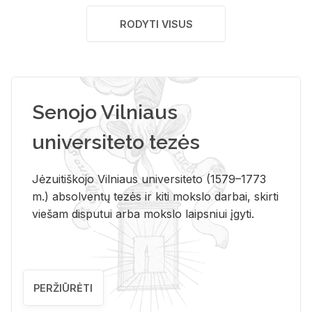
RODYTI VISUS
Senojo Vilniaus
universiteto tezės
Jėzuitiškojo Vilniaus universiteto (1579–1773
m.) absolventų tezės ir kiti mokslo darbai, skirti
viešam disputui arba mokslo laipsniui įgyti.
PERŽIŪRĖTI