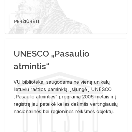
PERŽIŪRĖTI
UNESCO „Pasaulio
atmintis“
VU biblioteka, saugodama ne vieną unikalų
lietuvių raštijos paminklą, įsijungė į UNESCO
„Pasaulio atminties“ programą 2006 metais ir į
registrą jau pateikė kelias dešimtis vertingiausių
nacionalinės bei regioninės reikšmės objektų.