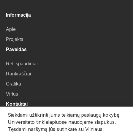
Informacija
Apie
Projektai
Paveldas
Reti spaudiniai
Rankraščiai
Grafika
Virtus
Kontaktai
Siekdami užtikrinti jums teikiamų paslaugų kokybę,
VU Biblioteka
Universiteto tinklalapiuose naudojame slapukus.
Universiteto g. 3, LT-01122, Vilnius
Tęsdami naršymą jūs sutinkate su Vilniaus