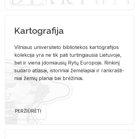
Kartografija
Vil­niaus uni­ver­si­te­to bi­b­lio­te­kos kar­to­gra­fi­jos
ko­lek­ci­ja yra ne tik pati tur­tin­giau­sia Lie­tu­vo­je,
bet ir vie­na įdo­miau­sių Rytų Eu­ro­po­je. Rin­ki­nį
su­da­ro at­la­sai, is­to­ri­niai že­mė­la­piai ir rank­raš­ti­
niai že­mių pla­nai bei brė­ži­niai.
PERŽIŪRĖTI