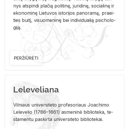
nys at­spin­di pla­čią po­li­ti­nę, ju­ri­di­nę, so­cia­li­nę ir
eko­no­mi­nę Lie­tu­vos is­to­ri­jos pa­no­ra­mą, pra­ei­
ties bui­tį, vi­suo­me­ni­nę bei in­di­vi­dua­lią psi­cho­lo­
gi­ją.
PERŽIŪRĖTI
Leleveliana
Vil­niaus uni­ver­si­te­to pro­fe­so­riaus Jo­a­chi­mo
Le­le­ve­lio (1786–1861) as­me­ni­nė bi­b­lio­te­ka, te­
sta­men­tu pa­skir­ta uni­ver­si­te­to bi­b­lio­te­kai.