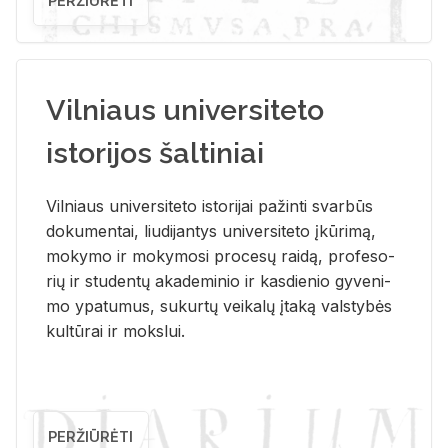
PERŽIŪRĖTI
Vilniaus universiteto
istorijos šaltiniai
Vil­niaus uni­ver­si­te­to is­to­ri­jai pa­žin­ti svar­būs
do­ku­men­tai, liu­di­jan­tys uni­ver­si­te­to įkū­ri­mą,
mo­ky­mo ir mo­ky­mo­si pro­ce­sų rai­dą, pro­fe­so­
rių ir stu­den­tų aka­de­mi­nio ir kas­die­nio gy­ve­ni­
mo ypa­tu­mus, su­kur­tų vei­ka­lų įta­ką vals­ty­bės
kul­tū­rai ir moks­lui.
PERŽIŪRĖTI