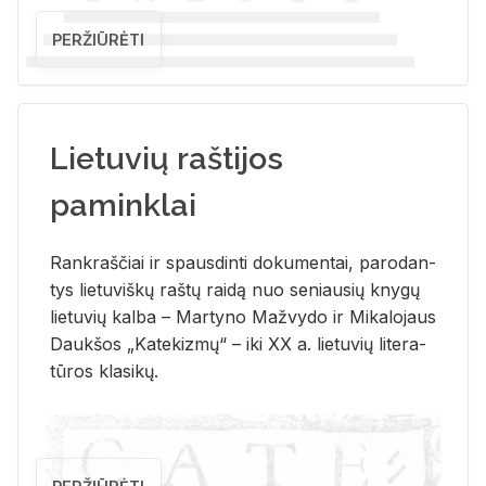
PERŽIŪRĖTI
Lietuvių raštijos
paminklai
Rank­raš­čiai ir spaus­din­ti do­ku­men­tai, pa­ro­dan­
tys lie­tu­viš­kų raš­tų rai­dą nuo se­niau­sių kny­gų
lie­tu­vių kal­ba – Mar­ty­no Ma­žvy­do ir Mi­ka­lo­jaus
Dauk­šos „Ka­te­kiz­mų“ – iki XX a. lie­tu­vių li­te­ra­
tū­ros kla­si­kų.