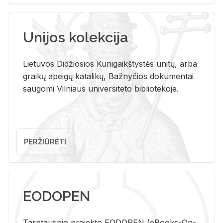
Unijos kolekcija
Lietuvos Didžiosios Kunigaikštystės unitų, arba
graikų apeigų katalikų, Bažnyčios dokumentai
saugomi Vilniaus universiteto bibliotekoje.
PERŽIŪRĖTI
EODOPEN
Tarp­tau­ti­nio pro­jek­to EO­DO­PEN (eBo­oks-On-