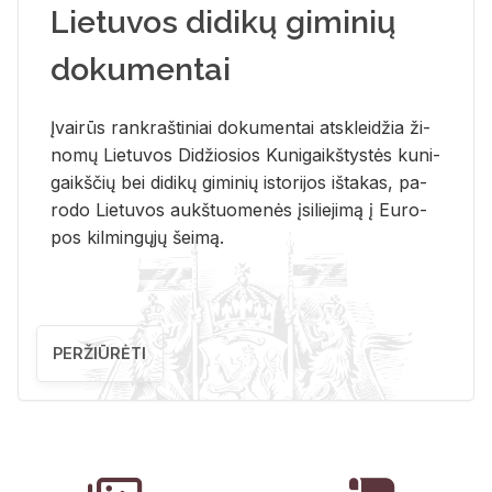
Lietuvos didikų giminių
dokumentai
Įvai­rūs rank­raš­ti­niai do­ku­men­tai at­sklei­džia ži­
no­mų Lie­tu­vos Di­džio­sios Ku­ni­gaikš­tys­tės ku­ni­
gaikš­čių bei di­di­kų gi­mi­nių is­to­ri­jos iš­ta­kas, pa­
ro­do Lie­tu­vos aukš­tuo­me­nės įsi­lie­ji­mą į Eu­ro­
pos kil­min­gų­jų šei­mą.
PERŽIŪRĖTI