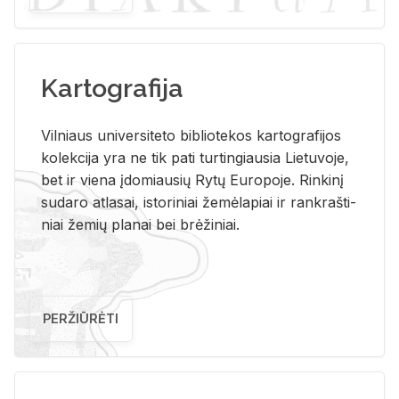
Kartografija
Vil­niaus uni­ver­si­te­to bi­b­lio­te­kos kar­to­gra­fi­jos
ko­lek­ci­ja yra ne tik pati tur­tin­giau­sia Lie­tu­vo­je,
bet ir vie­na įdo­miau­sių Rytų Eu­ro­po­je. Rin­ki­nį
su­da­ro at­la­sai, is­to­ri­niai že­mė­la­piai ir rank­raš­ti­
niai že­mių pla­nai bei brė­ži­niai.
PERŽIŪRĖTI