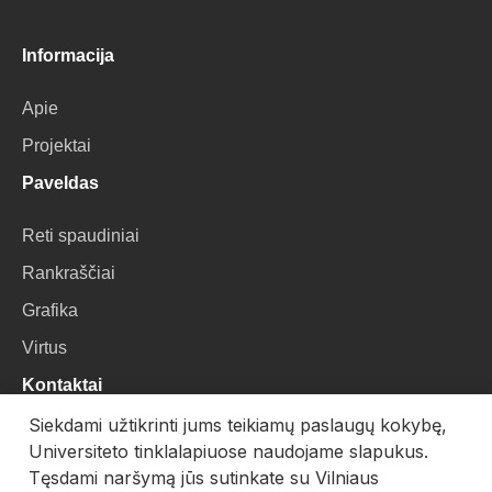
Informacija
Apie
Projektai
Paveldas
Reti spaudiniai
Rankraščiai
Grafika
Virtus
Kontaktai
Siekdami užtikrinti jums teikiamų paslaugų kokybę,
VU Biblioteka
Universiteto tinklalapiuose naudojame slapukus.
Universiteto g. 3, LT-01122, Vilnius
Tęsdami naršymą jūs sutinkate su Vilniaus