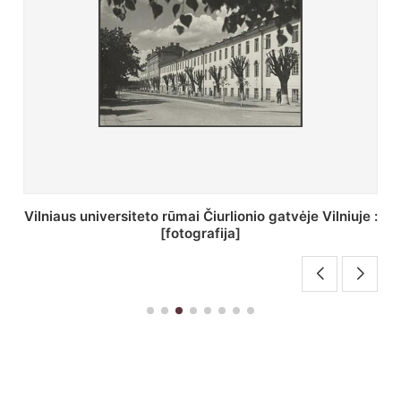
St. Batoro universiteto J. Pilsudskio kolegija :
[fotografija]