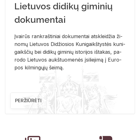
Lietuvos didikų giminių
dokumentai
Įvai­rūs rank­raš­ti­niai do­ku­men­tai at­sklei­džia ži­
no­mų Lie­tu­vos Di­džio­sios Ku­ni­gaikš­tys­tės ku­ni­
gaikš­čių bei di­di­kų gi­mi­nių is­to­ri­jos iš­ta­kas, pa­
ro­do Lie­tu­vos aukš­tuo­me­nės įsi­lie­ji­mą į Eu­ro­
pos kil­min­gų­jų šei­mą.
PERŽIŪRĖTI