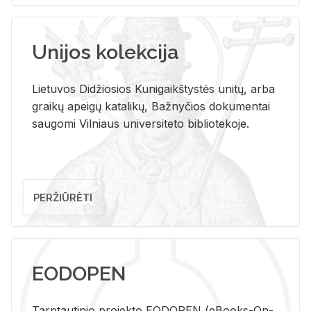
Unijos kolekcija
Lietuvos Didžiosios Kunigaikštystės unitų, arba
graikų apeigų katalikų, Bažnyčios dokumentai
saugomi Vilniaus universiteto bibliotekoje.
PERŽIŪRĖTI
EODOPEN
Tarp­tau­ti­nio pro­jek­to EO­DO­PEN (eBo­oks-On-