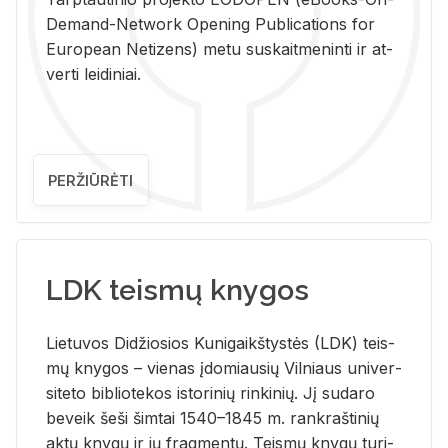
De­mand-Ne­twork Ope­ning Pub­li­ca­tions for
Eu­ro­pe­an Ne­ti­zens) metu su­skait­me­nin­ti ir at­
ver­ti lei­di­niai.
PERŽIŪRĖTI
LDK teismų knygos
Lie­tu­vos Di­džio­sios Ku­ni­gaikš­tys­tės (LDK) teis­
mų kny­gos – vie­nas įdo­miau­sių Vil­niaus uni­ver­
si­te­to bi­b­lio­te­kos is­to­ri­nių rin­ki­nių. Jį su­da­ro
be­veik šeši šim­tai 1540–1845 m. rank­raš­ti­nių
aktų kny­gų ir jų frag­men­tų. Teis­mų kny­gų tu­ri­