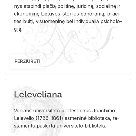
nys at­spin­di pla­čią po­li­ti­nę, ju­ri­di­nę, so­cia­li­nę ir
eko­no­mi­nę Lie­tu­vos is­to­ri­jos pa­no­ra­mą, pra­ei­
ties bui­tį, vi­suo­me­ni­nę bei in­di­vi­dua­lią psi­cho­lo­
gi­ją.
PERŽIŪRĖTI
Leleveliana
Vil­niaus uni­ver­si­te­to pro­fe­so­riaus Jo­a­chi­mo
Le­le­ve­lio (1786–1861) as­me­ni­nė bi­b­lio­te­ka, te­
sta­men­tu pa­skir­ta uni­ver­si­te­to bi­b­lio­te­kai.