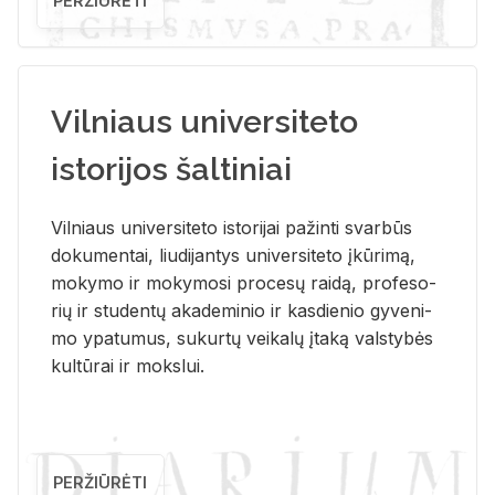
PERŽIŪRĖTI
Vilniaus universiteto
istorijos šaltiniai
Vil­niaus uni­ver­si­te­to is­to­ri­jai pa­žin­ti svar­būs
do­ku­men­tai, liu­di­jan­tys uni­ver­si­te­to įkū­ri­mą,
mo­ky­mo ir mo­ky­mo­si pro­ce­sų rai­dą, pro­fe­so­
rių ir stu­den­tų aka­de­mi­nio ir kas­die­nio gy­ve­ni­
mo ypa­tu­mus, su­kur­tų vei­ka­lų įta­ką vals­ty­bės
kul­tū­rai ir moks­lui.
PERŽIŪRĖTI