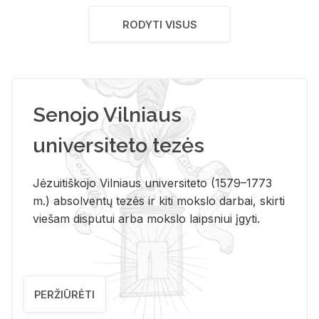
RODYTI VISUS
Senojo Vilniaus
universiteto tezės
Jėzuitiškojo Vilniaus universiteto (1579–1773
m.) absolventų tezės ir kiti mokslo darbai, skirti
viešam disputui arba mokslo laipsniui įgyti.
PERŽIŪRĖTI