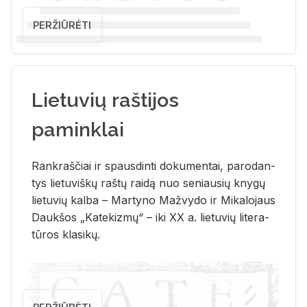
PERŽIŪRĖTI
Lietuvių raštijos
paminklai
Rank­raš­čiai ir spaus­din­ti do­ku­men­tai, pa­ro­dan­
tys lie­tu­viš­kų raš­tų rai­dą nuo se­niau­sių kny­gų
lie­tu­vių kal­ba – Mar­ty­no Ma­žvy­do ir Mi­ka­lo­jaus
Dauk­šos „Ka­te­kiz­mų“ – iki XX a. lie­tu­vių li­te­ra­
tū­ros kla­si­kų.