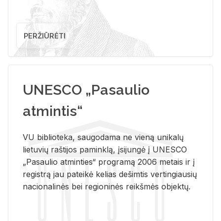
PERŽIŪRĖTI
UNESCO „Pasaulio
atmintis“
VU biblioteka, saugodama ne vieną unikalų
lietuvių raštijos paminklą, įsijungė į UNESCO
„Pasaulio atminties“ programą 2006 metais ir į
registrą jau pateikė kelias dešimtis vertingiausių
nacionalinės bei regioninės reikšmės objektų.