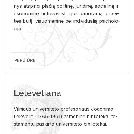
nys at­spin­di pla­čią po­li­ti­nę, ju­ri­di­nę, so­cia­li­nę ir
eko­no­mi­nę Lie­tu­vos is­to­ri­jos pa­no­ra­mą, pra­ei­
ties bui­tį, vi­suo­me­ni­nę bei in­di­vi­dua­lią psi­cho­lo­
gi­ją.
PERŽIŪRĖTI
Leleveliana
Vil­niaus uni­ver­si­te­to pro­fe­so­riaus Jo­a­chi­mo
Le­le­ve­lio (1786–1861) as­me­ni­nė bi­b­lio­te­ka, te­
sta­men­tu pa­skir­ta uni­ver­si­te­to bi­b­lio­te­kai.