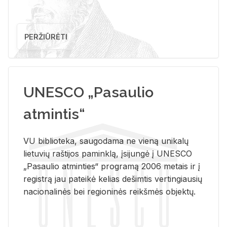
PERŽIŪRĖTI
UNESCO „Pasaulio
atmintis“
VU biblioteka, saugodama ne vieną unikalų
lietuvių raštijos paminklą, įsijungė į UNESCO
„Pasaulio atminties“ programą 2006 metais ir į
registrą jau pateikė kelias dešimtis vertingiausių
nacionalinės bei regioninės reikšmės objektų.