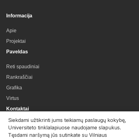
Informacija
Apie
Projektai
Paveldas
Reti spaudiniai
Rankraščiai
Grafika
Virtus
Kontaktai
Siekdami užtikrinti jums teikiamų paslaugų kokybę,
VU Biblioteka
Universiteto tinklalapiuose naudojame slapukus.
Universiteto g. 3, LT-01122, Vilnius
Tęsdami naršymą jūs sutinkate su Vilniaus