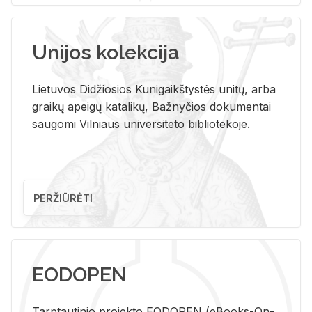
Unijos kolekcija
Lietuvos Didžiosios Kunigaikštystės unitų, arba
graikų apeigų katalikų, Bažnyčios dokumentai
saugomi Vilniaus universiteto bibliotekoje.
PERŽIŪRĖTI
EODOPEN
Tarp­tau­ti­nio pro­jek­to EO­DO­PEN (eBo­oks-On-