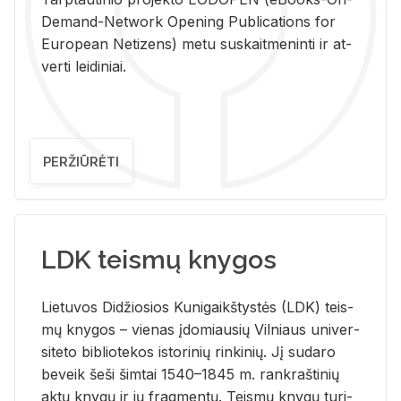
De­mand-Ne­twork Ope­ning Pub­li­ca­tions for
Eu­ro­pe­an Ne­ti­zens) metu su­skait­me­nin­ti ir at­
ver­ti lei­di­niai.
PERŽIŪRĖTI
LDK teismų knygos
Lie­tu­vos Di­džio­sios Ku­ni­gaikš­tys­tės (LDK) teis­
mų kny­gos – vie­nas įdo­miau­sių Vil­niaus uni­ver­
si­te­to bi­b­lio­te­kos is­to­ri­nių rin­ki­nių. Jį su­da­ro
be­veik šeši šim­tai 1540–1845 m. rank­raš­ti­nių
aktų kny­gų ir jų frag­men­tų. Teis­mų kny­gų tu­ri­