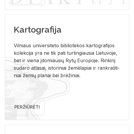
Kartografija
Vil­niaus uni­ver­si­te­to bi­b­lio­te­kos kar­to­gra­fi­jos
ko­lek­ci­ja yra ne tik pati tur­tin­giau­sia Lie­tu­vo­je,
bet ir vie­na įdo­miau­sių Rytų Eu­ro­po­je. Rin­ki­nį
su­da­ro at­la­sai, is­to­ri­niai že­mė­la­piai ir rank­raš­ti­
niai že­mių pla­nai bei brė­ži­niai.
PERŽIŪRĖTI