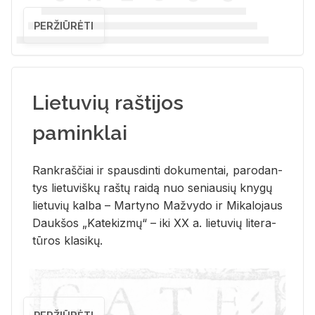
PERŽIŪRĖTI
Lietuvių raštijos
paminklai
Rank­raš­čiai ir spaus­din­ti do­ku­men­tai, pa­ro­dan­
tys lie­tu­viš­kų raš­tų rai­dą nuo se­niau­sių kny­gų
lie­tu­vių kal­ba – Mar­ty­no Ma­žvy­do ir Mi­ka­lo­jaus
Dauk­šos „Ka­te­kiz­mų“ – iki XX a. lie­tu­vių li­te­ra­
tū­ros kla­si­kų.