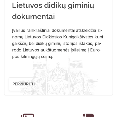
Lietuvos didikų giminių
dokumentai
Įvai­rūs rank­raš­ti­niai do­ku­men­tai at­sklei­džia ži­
no­mų Lie­tu­vos Di­džio­sios Ku­ni­gaikš­tys­tės ku­ni­
gaikš­čių bei di­di­kų gi­mi­nių is­to­ri­jos iš­ta­kas, pa­
ro­do Lie­tu­vos aukš­tuo­me­nės įsi­lie­ji­mą į Eu­ro­
pos kil­min­gų­jų šei­mą.
PERŽIŪRĖTI