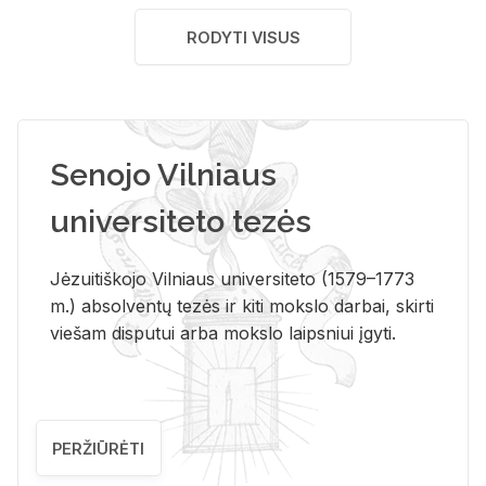
RODYTI VISUS
Senojo Vilniaus
universiteto tezės
Jėzuitiškojo Vilniaus universiteto (1579–1773
m.) absolventų tezės ir kiti mokslo darbai, skirti
viešam disputui arba mokslo laipsniui įgyti.
PERŽIŪRĖTI