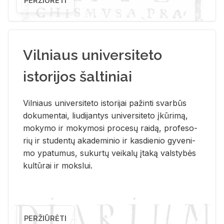
PERŽIŪRĖTI
Vilniaus universiteto
istorijos šaltiniai
Vil­niaus uni­ver­si­te­to is­to­ri­jai pa­žin­ti svar­būs
do­ku­men­tai, liu­di­jan­tys uni­ver­si­te­to įkū­ri­mą,
mo­ky­mo ir mo­ky­mo­si pro­ce­sų rai­dą, pro­fe­so­
rių ir stu­den­tų aka­de­mi­nio ir kas­die­nio gy­ve­ni­
mo ypa­tu­mus, su­kur­tų vei­ka­lų įta­ką vals­ty­bės
kul­tū­rai ir moks­lui.
PERŽIŪRĖTI