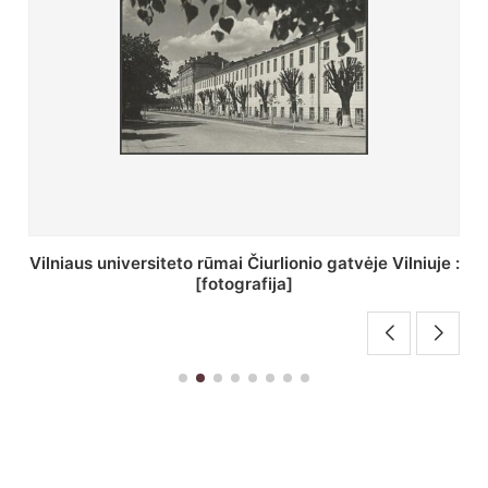
St. Batoro universiteto J. Pilsudskio kolegija :
[fotografija]