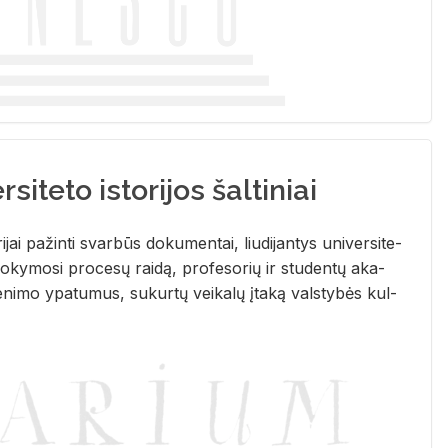
siteto istorijos šaltiniai
­ri­jai pa­žin­ti svar­būs do­ku­men­tai, liu­di­jan­tys uni­ver­si­te­
­ky­mo­si pro­ce­sų rai­dą, pro­fe­so­rių ir stu­den­tų aka­
e­ni­mo ypa­tu­mus, su­kur­tų vei­ka­lų įta­ką vals­ty­bės kul­