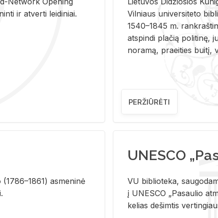
and-Ne­twork Ope­ning
Lie­tu­vos Di­džio­sios Ku­n
i ir at­ver­ti lei­di­niai.
Vil­niaus uni­ver­si­te­to bi­b­
1540–1845 m. rank­raš­ti­ni
at­spin­di pla­čią po­li­ti­nę, j
no­ra­mą, pra­ei­ties bui­tį, vi
PERŽIŪRĖTI
UNESCO „Pasa
­lio (1786–1861) as­me­ni­nė
VU biblioteka, saugodama 
i.
į UNESCO „Pasaulio atmin
kelias dešimtis vertingia