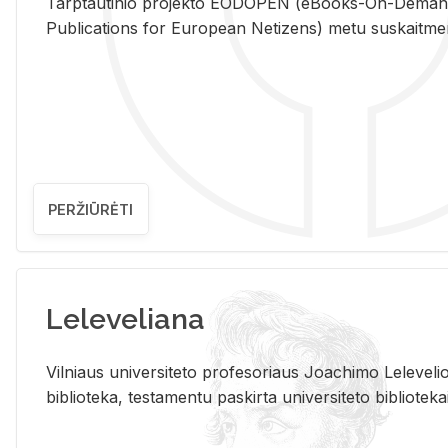
Tarp­tau­ti­nio pro­jek­to EO­DO­PEN (eBo­oks-On-De­m
Pub­li­ca­tions for Eu­ro­pe­an Ne­ti­zens) metu su­skait­me­nin­t
PERŽIŪRĖTI
Leleveliana
Vil­niaus uni­ver­si­te­to pro­fe­so­riaus Jo­a­chi­mo Le­le­ve
bi­b­lio­te­ka, te­sta­men­tu pa­skir­ta uni­ver­si­te­to bi­b­lio­te­ka