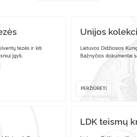
tezės
Unijos kolekci
ventų tezės ir kiti
Lietuvos Didžiosios Kunig
niui įgyti.
Bažnyčios dokumentai sau
PERŽIŪRĖTI
LDK teismų k