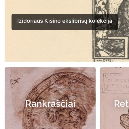
Rankraščiai
Ret