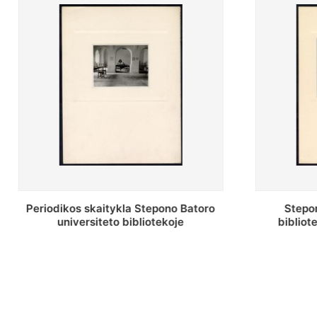
Stepono Batoro universiteto
Stepon
bibliotekos antrojo aukšto fojė
bibliot
saug