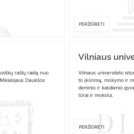
PERŽIŪRĖTI
Vilniaus univer
u­viš­kų raš­tų rai­dą nuo
Vil­niaus uni­ver­si­te­to is­to
 Mi­ka­lo­jaus Dauk­šos
to įkū­ri­mą, mo­ky­mo ir mo
de­mi­nio ir kas­die­nio gy­v
tū­rai ir moks­lui.
PERŽIŪRĖTI