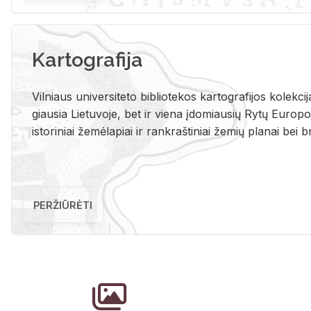
Kartografija
Vil­niaus uni­ver­si­te­to bi­b­lio­te­kos kar­to­gra­fi­jos ko­lek­c
giau­sia Lie­tu­vo­je, bet ir vie­na įdo­miau­sių Rytų Eu­ro­po­je
is­to­ri­niai že­mė­la­piai ir rank­raš­ti­niai že­mių pla­nai bei br
PERŽIŪRĖTI