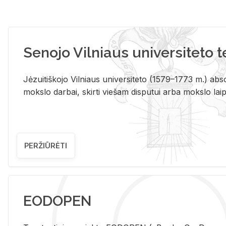
Senojo Vilniaus universiteto 
Jėzuitiškojo Vilniaus universiteto (1579–1773 m.) absol
mokslo darbai, skirti viešam disputui arba mokslo laips
PERŽIŪRĖTI
EODOPEN