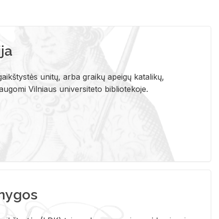
ja
aikštystės unitų, arba graikų apeigų katalikų,
gomi Vilniaus universiteto bibliotekoje.
nygos