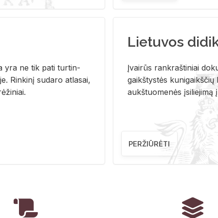
Lietuvos didi
i­ja yra ne tik pati tur­tin­
Įvai­rūs rank­raš­ti­niai do­k
. Rin­ki­nį su­da­ro at­la­sai,
gaikš­tys­tės ku­ni­gaikš­čių b
ė­ži­niai.
aukš­tuo­me­nės įsi­lie­ji­mą 
PERŽIŪRĖTI