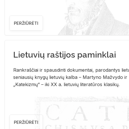
PERŽIŪRĖTI
Lietuvių raštijos paminklai
Rank­raš­čiai ir spaus­din­ti do­ku­men­tai, pa­ro­dan­tys lie­t
se­niau­sių kny­gų lie­tu­vių kal­ba – Mar­ty­no Ma­žvy­do ir
„Ka­te­kiz­mų“ – iki XX a. lie­tu­vių li­te­ra­tū­ros kla­si­kų.
PERŽIŪRĖTI