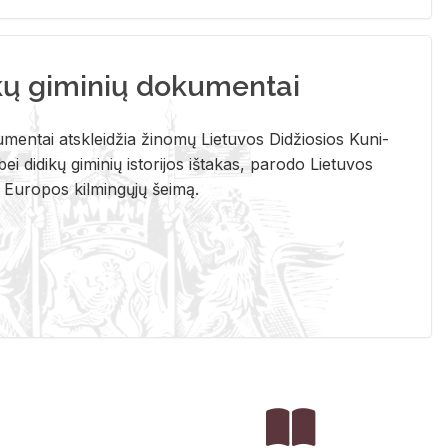
kų giminių dokumentai
u­men­tai at­sklei­džia ži­no­mų Lie­tu­vos Di­džio­sios Ku­ni­
ei di­di­kų gi­mi­nių is­to­ri­jos iš­ta­kas, pa­ro­do Lie­tu­vos
į Eu­ro­pos kil­min­gų­jų šei­mą.