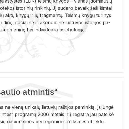
i­gaikš­tys­tės (LDK) teis­mų kny­gos – vie­nas įdo­miau­sių
lio­te­kos is­to­ri­nių rin­ki­nių. Jį su­da­ro be­veik šeši šim­tai
ų aktų kny­gų ir jų frag­men­tų. Teis­mų kny­gų tu­ri­nys
u­ri­di­nę, so­cia­li­nę ir eko­no­mi­nę Lie­tu­vos is­to­ri­jos pa­
­suo­me­ni­nę bei in­di­vi­dua­lią psi­cho­lo­gi­ją.
ulio atmintis“
ne vieną unikalų lietuvių raštijos paminklą, įsijungė
ties“ programą 2006 metais ir į registrą jau pateikė
usių nacionalinės bei regioninės reikšmės objektų.