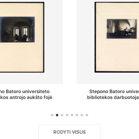
o Batoro universiteto
Baltosios salės fragment
ekos darbuotojai knygų
Batoro universiteto bibliot
yklų darbo kambary
RODYTI VISUS