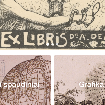
i spaudiniai
Grafika