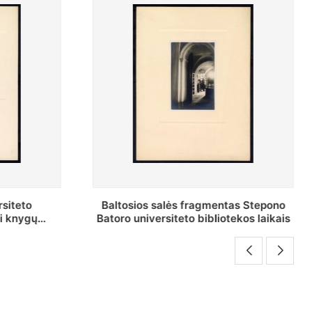
as Stepono
Stepono Batoro universiteto
ekos laikais
bibliotekos Rankraščių skyriaus
vedėjas Mykolas Brenšteinas prie savo
darbo stalo