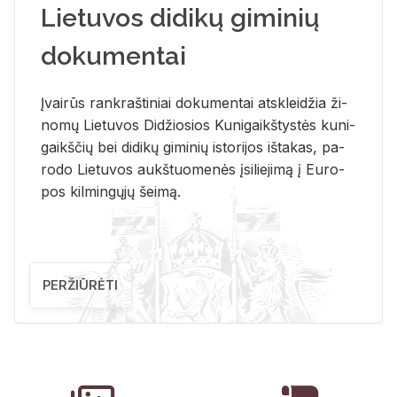
Lietuvos didikų giminių
dokumentai
Įvai­rūs rank­raš­ti­niai do­ku­men­tai at­sklei­džia ži­
no­mų Lie­tu­vos Di­džio­sios Ku­ni­gaikš­tys­tės ku­ni­
gaikš­čių bei di­di­kų gi­mi­nių is­to­ri­jos iš­ta­kas, pa­
ro­do Lie­tu­vos aukš­tuo­me­nės įsi­lie­ji­mą į Eu­ro­
pos kil­min­gų­jų šei­mą.
PERŽIŪRĖTI