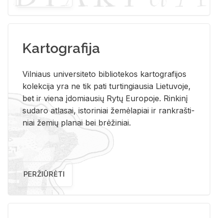
Kartografija
Vil­niaus uni­ver­si­te­to bi­b­lio­te­kos kar­to­gra­fi­jos
ko­lek­ci­ja yra ne tik pati tur­tin­giau­sia Lie­tu­vo­je,
bet ir vie­na įdo­miau­sių Rytų Eu­ro­po­je. Rin­ki­nį
su­da­ro at­la­sai, is­to­ri­niai že­mė­la­piai ir rank­raš­ti­
niai že­mių pla­nai bei brė­ži­niai.
PERŽIŪRĖTI