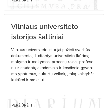
PERŽIŪRĖTI
Vilniaus universiteto
istorijos šaltiniai
Vil­niaus uni­ver­si­te­to is­to­ri­jai pa­žin­ti svar­būs
do­ku­men­tai, liu­di­jan­tys uni­ver­si­te­to įkū­ri­mą,
mo­ky­mo ir mo­ky­mo­si pro­ce­sų rai­dą, pro­fe­so­
rių ir stu­den­tų aka­de­mi­nio ir kas­die­nio gy­ve­ni­
mo ypa­tu­mus, su­kur­tų vei­ka­lų įta­ką vals­ty­bės
kul­tū­rai ir moks­lui.
PERŽIŪRĖTI