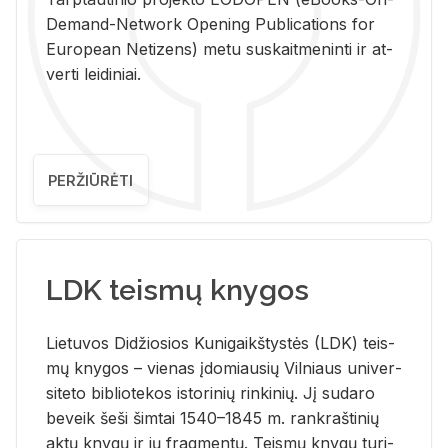
De­mand-Ne­twork Ope­ning Pub­li­ca­tions for
Eu­ro­pe­an Ne­ti­zens) metu su­skait­me­nin­ti ir at­
ver­ti lei­di­niai.
PERŽIŪRĖTI
LDK teismų knygos
Lie­tu­vos Di­džio­sios Ku­ni­gaikš­tys­tės (LDK) teis­
mų kny­gos – vie­nas įdo­miau­sių Vil­niaus uni­ver­
si­te­to bi­b­lio­te­kos is­to­ri­nių rin­ki­nių. Jį su­da­ro
be­veik šeši šim­tai 1540–1845 m. rank­raš­ti­nių
aktų kny­gų ir jų frag­men­tų. Teis­mų kny­gų tu­ri­