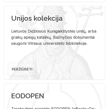
Unijos kolekcija
Lietuvos Didžiosios Kunigaikštystės unitų, arba
graikų apeigų katalikų, Bažnyčios dokumentai
saugomi Vilniaus universiteto bibliotekoje.
PERŽIŪRĖTI
EODOPEN
Tarp­tau­ti­nio pro­jek­to EO­DO­PEN (eBo­oks-On-