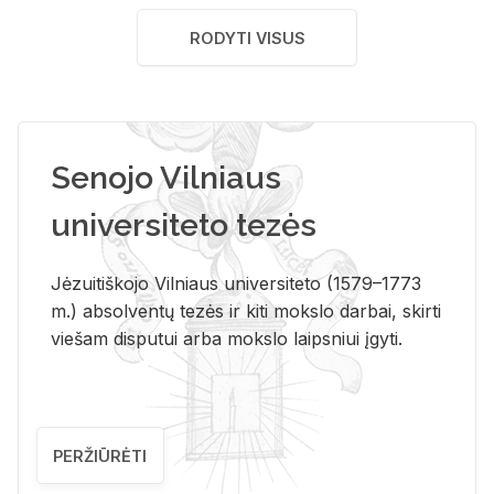
RODYTI VISUS
Senojo Vilniaus
universiteto tezės
Jėzuitiškojo Vilniaus universiteto (1579–1773
m.) absolventų tezės ir kiti mokslo darbai, skirti
viešam disputui arba mokslo laipsniui įgyti.
PERŽIŪRĖTI