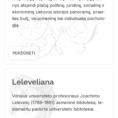
nys at­spin­di pla­čią po­li­ti­nę, ju­ri­di­nę, so­cia­li­nę ir
eko­no­mi­nę Lie­tu­vos is­to­ri­jos pa­no­ra­mą, pra­ei­
ties bui­tį, vi­suo­me­ni­nę bei in­di­vi­dua­lią psi­cho­lo­
gi­ją.
PERŽIŪRĖTI
Leleveliana
Vil­niaus uni­ver­si­te­to pro­fe­so­riaus Jo­a­chi­mo
Le­le­ve­lio (1786–1861) as­me­ni­nė bi­b­lio­te­ka, te­
sta­men­tu pa­skir­ta uni­ver­si­te­to bi­b­lio­te­kai.