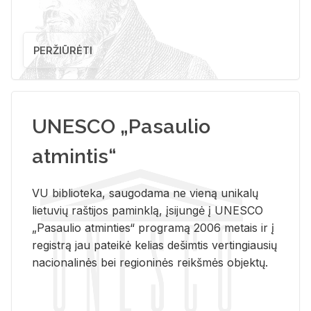
PERŽIŪRĖTI
UNESCO „Pasaulio
atmintis“
VU biblioteka, saugodama ne vieną unikalų
lietuvių raštijos paminklą, įsijungė į UNESCO
„Pasaulio atminties“ programą 2006 metais ir į
registrą jau pateikė kelias dešimtis vertingiausių
nacionalinės bei regioninės reikšmės objektų.