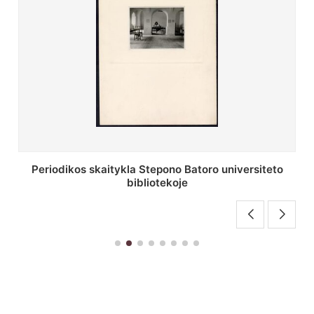
Stepono Batoro universiteto bibliotekos antrojo
aukšto fojė