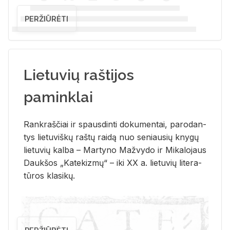
PERŽIŪRĖTI
Lietuvių raštijos
paminklai
Rank­raš­čiai ir spaus­din­ti do­ku­men­tai, pa­ro­dan­
tys lie­tu­viš­kų raš­tų rai­dą nuo se­niau­sių kny­gų
lie­tu­vių kal­ba – Mar­ty­no Ma­žvy­do ir Mi­ka­lo­jaus
Dauk­šos „Ka­te­kiz­mų“ – iki XX a. lie­tu­vių li­te­ra­
tū­ros kla­si­kų.