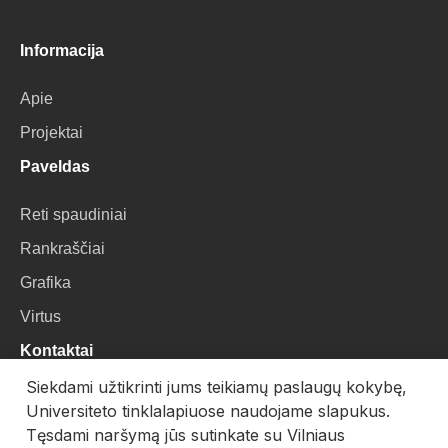
Informacija
Apie
Projektai
Paveldas
Reti spaudiniai
Rankraščiai
Grafika
Virtus
Kontaktai
Siekdami užtikrinti jums teikiamų paslaugų kokybę,
VU Biblioteka
Universiteto tinklalapiuose naudojame slapukus.
Universiteto g. 3, LT-01122, Vilnius
Tęsdami naršymą jūs sutinkate su Vilniaus