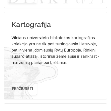
Kartografija
Vil­niaus uni­ver­si­te­to bi­b­lio­te­kos kar­to­gra­fi­jos
ko­lek­ci­ja yra ne tik pati tur­tin­giau­sia Lie­tu­vo­je,
bet ir vie­na įdo­miau­sių Rytų Eu­ro­po­je. Rin­ki­nį
su­da­ro at­la­sai, is­to­ri­niai že­mė­la­piai ir rank­raš­ti­
niai že­mių pla­nai bei brė­ži­niai.
PERŽIŪRĖTI