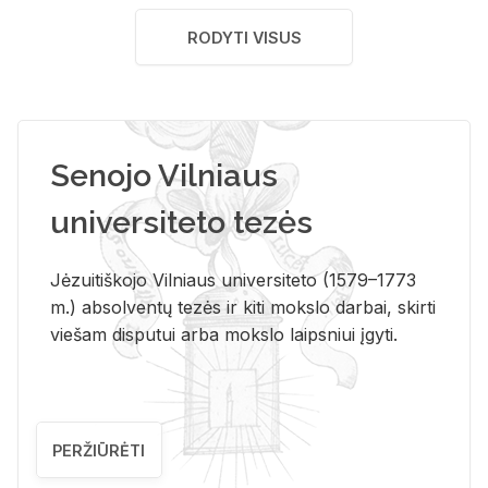
RODYTI VISUS
Senojo Vilniaus
universiteto tezės
Jėzuitiškojo Vilniaus universiteto (1579–1773
m.) absolventų tezės ir kiti mokslo darbai, skirti
viešam disputui arba mokslo laipsniui įgyti.
PERŽIŪRĖTI