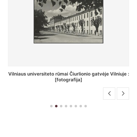
St. Batoro universiteto J. Pilsudskio kolegija :
[fotografija]