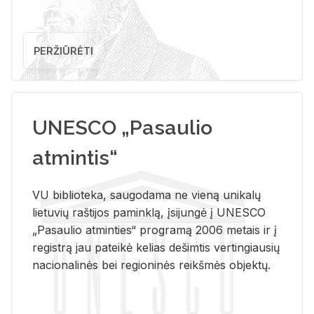
PERŽIŪRĖTI
UNESCO „Pasaulio
atmintis“
VU biblioteka, saugodama ne vieną unikalų
lietuvių raštijos paminklą, įsijungė į UNESCO
„Pasaulio atminties“ programą 2006 metais ir į
registrą jau pateikė kelias dešimtis vertingiausių
nacionalinės bei regioninės reikšmės objektų.