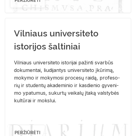
PERŽIŪRĖTI
Vilniaus universiteto
istorijos šaltiniai
Vil­niaus uni­ver­si­te­to is­to­ri­jai pa­žin­ti svar­būs
do­ku­men­tai, liu­di­jan­tys uni­ver­si­te­to įkū­ri­mą,
mo­ky­mo ir mo­ky­mo­si pro­ce­sų rai­dą, pro­fe­so­
rių ir stu­den­tų aka­de­mi­nio ir kas­die­nio gy­ve­ni­
mo ypa­tu­mus, su­kur­tų vei­ka­lų įta­ką vals­ty­bės
kul­tū­rai ir moks­lui.
PERŽIŪRĖTI