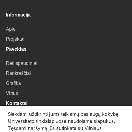
Informacija
Apie
Projektai
Paveldas
Reti spaudiniai
Rankraščiai
Grafika
Virtus
Kontaktai
Siekdami užtikrinti jums teikiamų paslaugų kokybę,
VU Biblioteka
Universiteto tinklalapiuose naudojame slapukus.
Universiteto g. 3, LT-01122, Vilnius
Tęsdami naršymą jūs sutinkate su Vilniaus