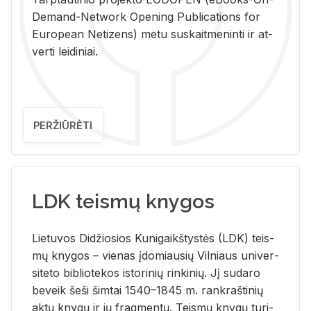
De­mand-Ne­twork Ope­ning Pub­li­ca­tions for
Eu­ro­pe­an Ne­ti­zens) metu su­skait­me­nin­ti ir at­
ver­ti lei­di­niai.
PERŽIŪRĖTI
LDK teismų knygos
Lie­tu­vos Di­džio­sios Ku­ni­gaikš­tys­tės (LDK) teis­
mų kny­gos – vie­nas įdo­miau­sių Vil­niaus uni­ver­
si­te­to bi­b­lio­te­kos is­to­ri­nių rin­ki­nių. Jį su­da­ro
be­veik šeši šim­tai 1540–1845 m. rank­raš­ti­nių
aktų kny­gų ir jų frag­men­tų. Teis­mų kny­gų tu­ri­