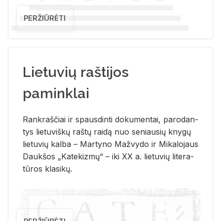
PERŽIŪRĖTI
Lietuvių raštijos
paminklai
Rank­raš­čiai ir spaus­din­ti do­ku­men­tai, pa­ro­dan­
tys lie­tu­viš­kų raš­tų rai­dą nuo se­niau­sių kny­gų
lie­tu­vių kal­ba – Mar­ty­no Ma­žvy­do ir Mi­ka­lo­jaus
Dauk­šos „Ka­te­kiz­mų“ – iki XX a. lie­tu­vių li­te­ra­
tū­ros kla­si­kų.