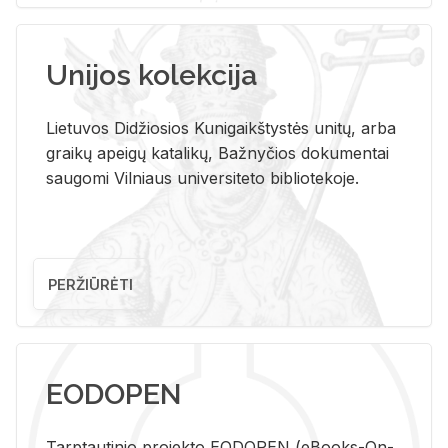
Unijos kolekcija
Lietuvos Didžiosios Kunigaikštystės unitų, arba
graikų apeigų katalikų, Bažnyčios dokumentai
saugomi Vilniaus universiteto bibliotekoje.
PERŽIŪRĖTI
EODOPEN
Tarp­tau­ti­nio pro­jek­to EO­DO­PEN (eBo­oks-On-