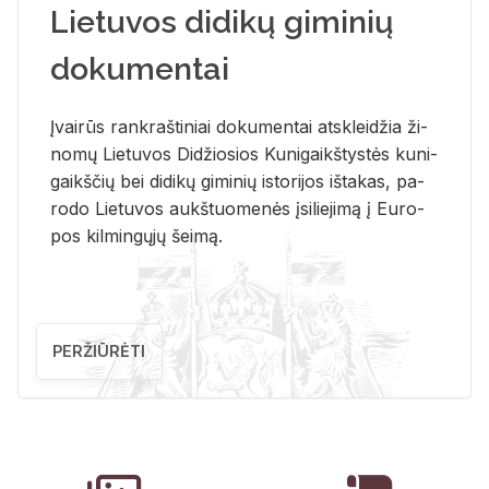
Lietuvos didikų giminių
dokumentai
Įvai­rūs rank­raš­ti­niai do­ku­men­tai at­sklei­džia ži­
no­mų Lie­tu­vos Di­džio­sios Ku­ni­gaikš­tys­tės ku­ni­
gaikš­čių bei di­di­kų gi­mi­nių is­to­ri­jos iš­ta­kas, pa­
ro­do Lie­tu­vos aukš­tuo­me­nės įsi­lie­ji­mą į Eu­ro­
pos kil­min­gų­jų šei­mą.
PERŽIŪRĖTI