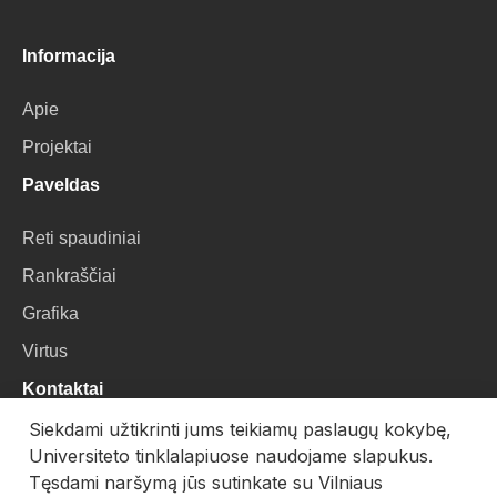
Informacija
Apie
Projektai
Paveldas
Reti spaudiniai
Rankraščiai
Grafika
Virtus
Kontaktai
Siekdami užtikrinti jums teikiamų paslaugų kokybę,
VU Biblioteka
Universiteto tinklalapiuose naudojame slapukus.
Universiteto g. 3, LT-01122, Vilnius
Tęsdami naršymą jūs sutinkate su Vilniaus