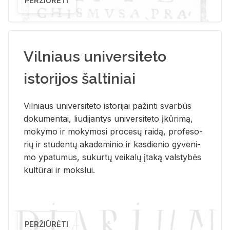
PERŽIŪRĖTI
Vilniaus universiteto
istorijos šaltiniai
Vil­niaus uni­ver­si­te­to is­to­ri­jai pa­žin­ti svar­būs
do­ku­men­tai, liu­di­jan­tys uni­ver­si­te­to įkū­ri­mą,
mo­ky­mo ir mo­ky­mo­si pro­ce­sų rai­dą, pro­fe­so­
rių ir stu­den­tų aka­de­mi­nio ir kas­die­nio gy­ve­ni­
mo ypa­tu­mus, su­kur­tų vei­ka­lų įta­ką vals­ty­bės
kul­tū­rai ir moks­lui.
PERŽIŪRĖTI