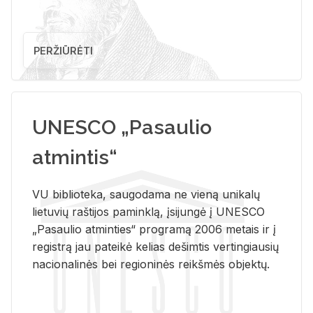
PERŽIŪRĖTI
UNESCO „Pasaulio
atmintis“
VU biblioteka, saugodama ne vieną unikalų
lietuvių raštijos paminklą, įsijungė į UNESCO
„Pasaulio atminties“ programą 2006 metais ir į
registrą jau pateikė kelias dešimtis vertingiausių
nacionalinės bei regioninės reikšmės objektų.