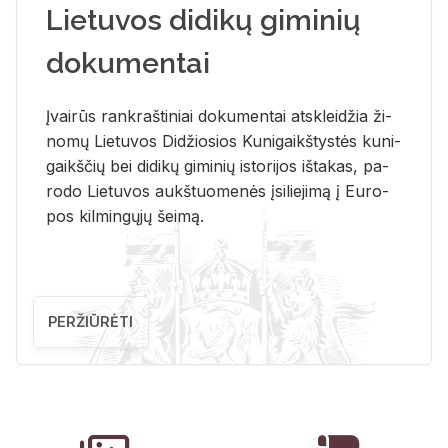
Lietuvos didikų giminių
dokumentai
Įvai­rūs rank­raš­ti­niai do­ku­men­tai at­sklei­džia ži­
no­mų Lie­tu­vos Di­džio­sios Ku­ni­gaikš­tys­tės ku­ni­
gaikš­čių bei di­di­kų gi­mi­nių is­to­ri­jos iš­ta­kas, pa­
ro­do Lie­tu­vos aukš­tuo­me­nės įsi­lie­ji­mą į Eu­ro­
pos kil­min­gų­jų šei­mą.
PERŽIŪRĖTI