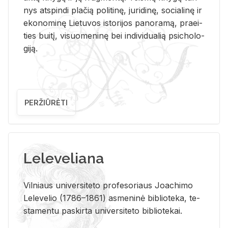
nys at­spin­di pla­čią po­li­ti­nę, ju­ri­di­nę, so­cia­li­nę ir
eko­no­mi­nę Lie­tu­vos is­to­ri­jos pa­no­ra­mą, pra­ei­
ties bui­tį, vi­suo­me­ni­nę bei in­di­vi­dua­lią psi­cho­lo­
gi­ją.
PERŽIŪRĖTI
Leleveliana
Vil­niaus uni­ver­si­te­to pro­fe­so­riaus Jo­a­chi­mo
Le­le­ve­lio (1786–1861) as­me­ni­nė bi­b­lio­te­ka, te­
sta­men­tu pa­skir­ta uni­ver­si­te­to bi­b­lio­te­kai.