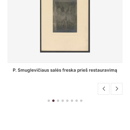
Stepono Batoro universiteto bibliotekos Profesorių
skaitykla