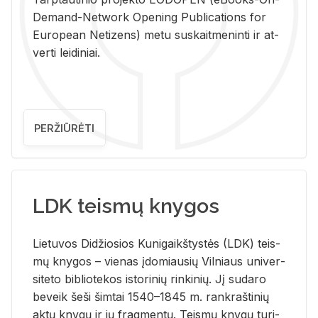
De­mand-Ne­twork Ope­ning Pub­li­ca­tions for
Eu­ro­pe­an Ne­ti­zens) metu su­skait­me­nin­ti ir at­
ver­ti lei­di­niai.
PERŽIŪRĖTI
LDK teismų knygos
Lie­tu­vos Di­džio­sios Ku­ni­gaikš­tys­tės (LDK) teis­
mų kny­gos – vie­nas įdo­miau­sių Vil­niaus uni­ver­
si­te­to bi­b­lio­te­kos is­to­ri­nių rin­ki­nių. Jį su­da­ro
be­veik šeši šim­tai 1540–1845 m. rank­raš­ti­nių
aktų kny­gų ir jų frag­men­tų. Teis­mų kny­gų tu­ri­