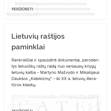
PERŽIŪRĖTI
Lietuvių raštijos
paminklai
Rank­raš­čiai ir spaus­din­ti do­ku­men­tai, pa­ro­dan­
tys lie­tu­viš­kų raš­tų rai­dą nuo se­niau­sių kny­gų
lie­tu­vių kal­ba – Mar­ty­no Ma­žvy­do ir Mi­ka­lo­jaus
Dauk­šos „Ka­te­kiz­mų“ – iki XX a. lie­tu­vių li­te­ra­
tū­ros kla­si­kų.