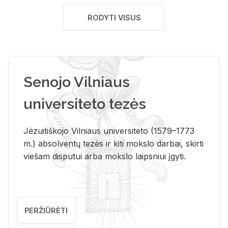
RODYTI VISUS
Senojo Vilniaus
universiteto tezės
Jėzuitiškojo Vilniaus universiteto (1579–1773
m.) absolventų tezės ir kiti mokslo darbai, skirti
viešam disputui arba mokslo laipsniui įgyti.
PERŽIŪRĖTI