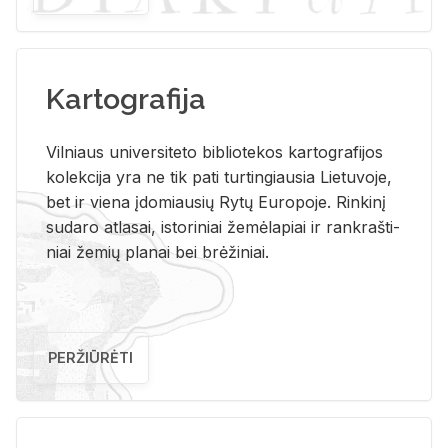
Kartografija
Vil­niaus uni­ver­si­te­to bi­b­lio­te­kos kar­to­gra­fi­jos
ko­lek­ci­ja yra ne tik pati tur­tin­giau­sia Lie­tu­vo­je,
bet ir vie­na įdo­miau­sių Rytų Eu­ro­po­je. Rin­ki­nį
su­da­ro at­la­sai, is­to­ri­niai že­mė­la­piai ir rank­raš­ti­
niai že­mių pla­nai bei brė­ži­niai.
PERŽIŪRĖTI