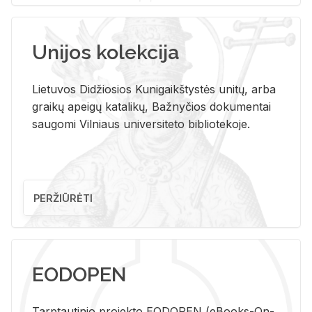
Unijos kolekcija
Lietuvos Didžiosios Kunigaikštystės unitų, arba
graikų apeigų katalikų, Bažnyčios dokumentai
saugomi Vilniaus universiteto bibliotekoje.
PERŽIŪRĖTI
EODOPEN
Tarp­tau­ti­nio pro­jek­to EO­DO­PEN (eBo­oks-On-