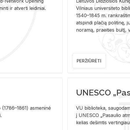
and-Ne­twork Ope­ning
Lie­tu­vos Di­džio­sios Ku­n
i ir at­ver­ti lei­di­niai.
Vil­niaus uni­ver­si­te­to bi­b­
1540–1845 m. rank­raš­ti­ni
at­spin­di pla­čią po­li­ti­nę, j
no­ra­mą, pra­ei­ties bui­tį, vi
PERŽIŪRĖTI
UNESCO „Pasa
­lio (1786–1861) as­me­ni­nė
VU biblioteka, saugodama 
i.
į UNESCO „Pasaulio atmin
kelias dešimtis vertingia