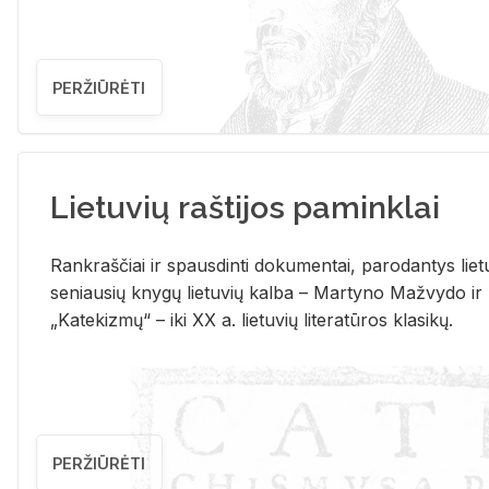
PERŽIŪRĖTI
Lietuvių raštijos paminklai
Rank­raš­čiai ir spaus­din­ti do­ku­men­tai, pa­ro­dan­tys lie­t
se­niau­sių kny­gų lie­tu­vių kal­ba – Mar­ty­no Ma­žvy­do ir
„Ka­te­kiz­mų“ – iki XX a. lie­tu­vių li­te­ra­tū­ros kla­si­kų.
PERŽIŪRĖTI