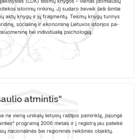
i­gaikš­tys­tės (LDK) teis­mų kny­gos – vie­nas įdo­miau­sių
lio­te­kos is­to­ri­nių rin­ki­nių. Jį su­da­ro be­veik šeši šim­tai
ų aktų kny­gų ir jų frag­men­tų. Teis­mų kny­gų tu­ri­nys
u­ri­di­nę, so­cia­li­nę ir eko­no­mi­nę Lie­tu­vos is­to­ri­jos pa­
­suo­me­ni­nę bei in­di­vi­dua­lią psi­cho­lo­gi­ją.
ulio atmintis“
ne vieną unikalų lietuvių raštijos paminklą, įsijungė
ties“ programą 2006 metais ir į registrą jau pateikė
usių nacionalinės bei regioninės reikšmės objektų.