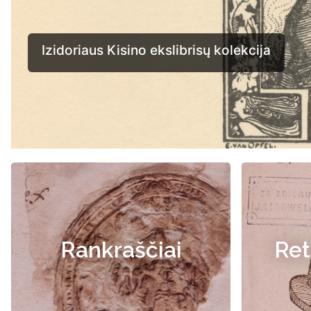
Rankraščiai
Ret