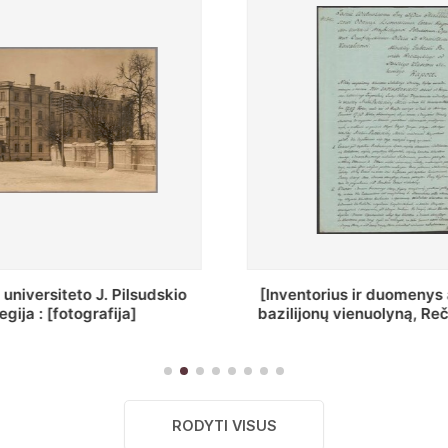
ius ir duomenys apie Selcų
„Wiadomośc Połockiey 
 vienuolyną, Rečycos pav.]
Dyecezyi..."
RODYTI VISUS