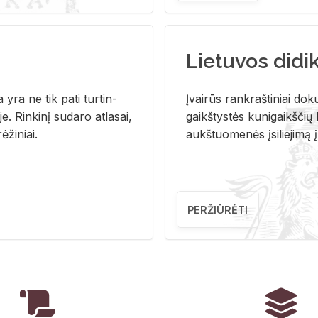
Lietuvos didi
i­ja yra ne tik pati tur­tin­
Įvai­rūs rank­raš­ti­niai do­k
. Rin­ki­nį su­da­ro at­la­sai,
gaikš­tys­tės ku­ni­gaikš­čių b
ė­ži­niai.
aukš­tuo­me­nės įsi­lie­ji­mą 
PERŽIŪRĖTI