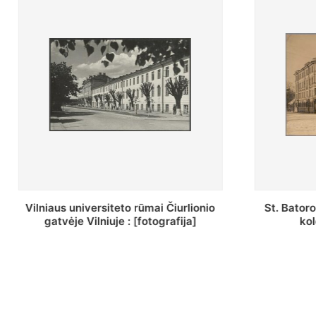
St. Batoro universiteto J. Pilsudskio
[Inventor
kolegija : [fotografija]
bazilijonų