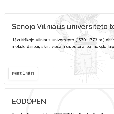
Senojo Vilniaus universiteto 
Jėzuitiškojo Vilniaus universiteto (1579–1773 m.) absol
mokslo darbai, skirti viešam disputui arba mokslo laips
PERŽIŪRĖTI
EODOPEN