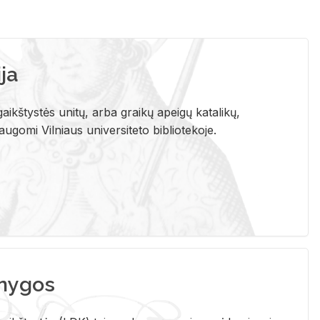
ja
aikštystės unitų, arba graikų apeigų katalikų,
gomi Vilniaus universiteto bibliotekoje.
nygos