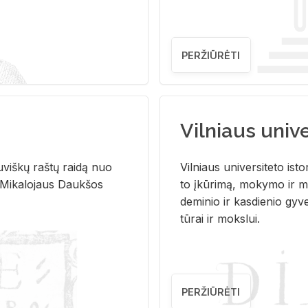
PERŽIŪRĖTI
Vilniaus univer
u­viš­kų raš­tų rai­dą nuo
Vil­niaus uni­ver­si­te­to is­to
 Mi­ka­lo­jaus Dauk­šos
to įkū­ri­mą, mo­ky­mo ir mo
de­mi­nio ir kas­die­nio gy­v
tū­rai ir moks­lui.
PERŽIŪRĖTI