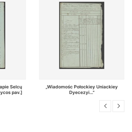
Uniackiey
Regestr Parochow Dekanatu
Brzeskiego