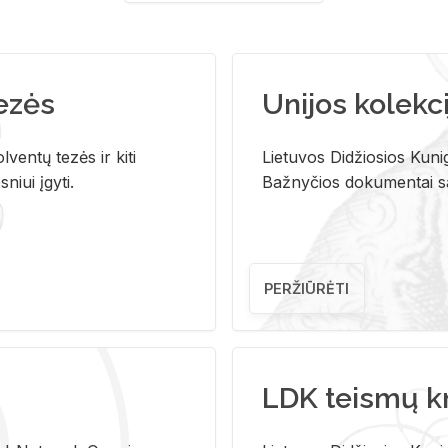
tezės
Unijos kolekci
ventų tezės ir kiti
Lietuvos Didžiosios Kunig
niui įgyti.
Bažnyčios dokumentai sau
PERŽIŪRĖTI
LDK teismų k