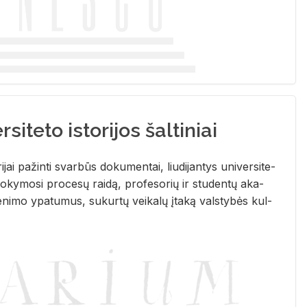
siteto istorijos šaltiniai
­ri­jai pa­žin­ti svar­būs do­ku­men­tai, liu­di­jan­tys uni­ver­si­te­
­ky­mo­si pro­ce­sų rai­dą, pro­fe­so­rių ir stu­den­tų aka­
e­ni­mo ypa­tu­mus, su­kur­tų vei­ka­lų įta­ką vals­ty­bės kul­