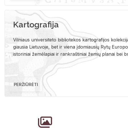
Kartografija
Vil­niaus uni­ver­si­te­to bi­b­lio­te­kos kar­to­gra­fi­jos ko­lek­c
giau­sia Lie­tu­vo­je, bet ir vie­na įdo­miau­sių Rytų Eu­ro­po­je
is­to­ri­niai že­mė­la­piai ir rank­raš­ti­niai že­mių pla­nai bei br
PERŽIŪRĖTI