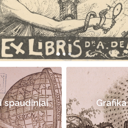
i spaudiniai
Grafika