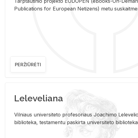
Tarp­tau­ti­nio pro­jek­to EO­DO­PEN (eBo­oks-On-De­m
Pub­li­ca­tions for Eu­ro­pe­an Ne­ti­zens) metu su­skait­me­nin­t
PERŽIŪRĖTI
Leleveliana
Vil­niaus uni­ver­si­te­to pro­fe­so­riaus Jo­a­chi­mo Le­le­ve
bi­b­lio­te­ka, te­sta­men­tu pa­skir­ta uni­ver­si­te­to bi­b­lio­te­ka