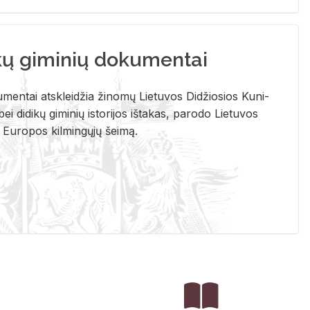
kų giminių dokumentai
u­men­tai at­sklei­džia ži­no­mų Lie­tu­vos Di­džio­sios Ku­ni­
ei di­di­kų gi­mi­nių is­to­ri­jos iš­ta­kas, pa­ro­do Lie­tu­vos
į Eu­ro­pos kil­min­gų­jų šei­mą.