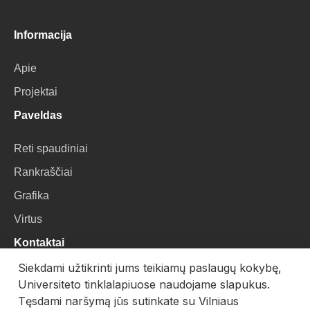
Informacija
Apie
Projektai
Paveldas
Reti spaudiniai
Rankraščiai
Grafika
Virtus
Kontaktai
Siekdami užtikrinti jums teikiamų paslaugų kokybę,
VU Biblioteka
Universiteto tinklalapiuose naudojame slapukus.
Universiteto g. 3, LT-01122, Vilnius
Tęsdami naršymą jūs sutinkate su Vilniaus