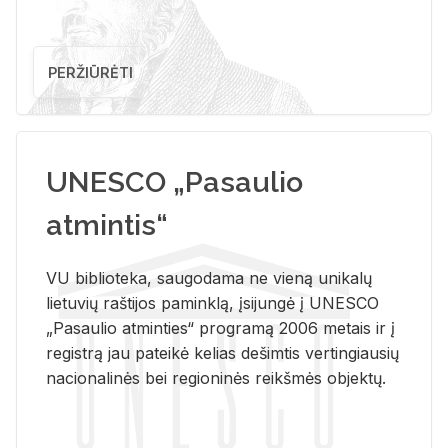
PERŽIŪRĖTI
UNESCO „Pasaulio
atmintis“
VU biblioteka, saugodama ne vieną unikalų
lietuvių raštijos paminklą, įsijungė į UNESCO
„Pasaulio atminties“ programą 2006 metais ir į
registrą jau pateikė kelias dešimtis vertingiausių
nacionalinės bei regioninės reikšmės objektų.