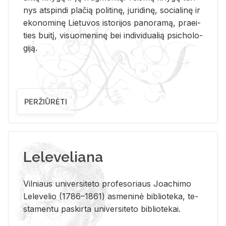
nys at­spin­di pla­čią po­li­ti­nę, ju­ri­di­nę, so­cia­li­nę ir
eko­no­mi­nę Lie­tu­vos is­to­ri­jos pa­no­ra­mą, pra­ei­
ties bui­tį, vi­suo­me­ni­nę bei in­di­vi­dua­lią psi­cho­lo­
gi­ją.
PERŽIŪRĖTI
Leleveliana
Vil­niaus uni­ver­si­te­to pro­fe­so­riaus Jo­a­chi­mo
Le­le­ve­lio (1786–1861) as­me­ni­nė bi­b­lio­te­ka, te­
sta­men­tu pa­skir­ta uni­ver­si­te­to bi­b­lio­te­kai.