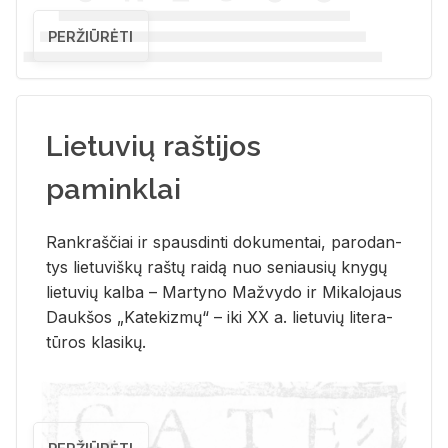
PERŽIŪRĖTI
Lietuvių raštijos
paminklai
Rank­raš­čiai ir spaus­din­ti do­ku­men­tai, pa­ro­dan­
tys lie­tu­viš­kų raš­tų rai­dą nuo se­niau­sių kny­gų
lie­tu­vių kal­ba – Mar­ty­no Ma­žvy­do ir Mi­ka­lo­jaus
Dauk­šos „Ka­te­kiz­mų“ – iki XX a. lie­tu­vių li­te­ra­
tū­ros kla­si­kų.