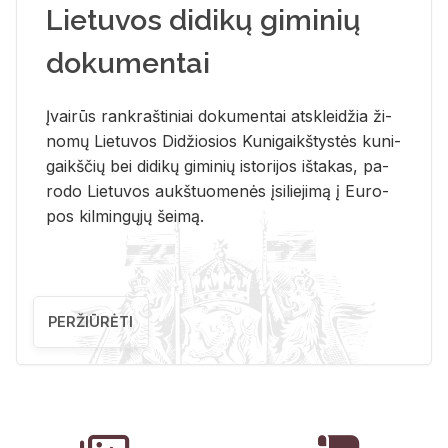
Lietuvos didikų giminių
dokumentai
Įvai­rūs rank­raš­ti­niai do­ku­men­tai at­sklei­džia ži­
no­mų Lie­tu­vos Di­džio­sios Ku­ni­gaikš­tys­tės ku­ni­
gaikš­čių bei di­di­kų gi­mi­nių is­to­ri­jos iš­ta­kas, pa­
ro­do Lie­tu­vos aukš­tuo­me­nės įsi­lie­ji­mą į Eu­ro­
pos kil­min­gų­jų šei­mą.
PERŽIŪRĖTI