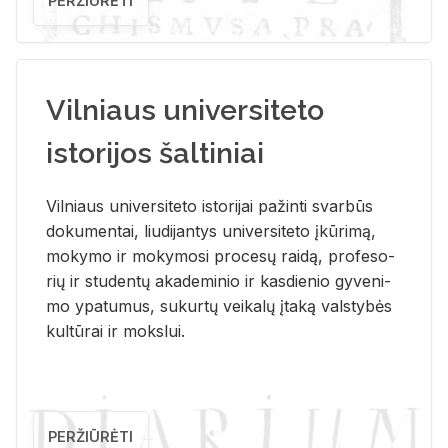
PERŽIŪRĖTI
Vilniaus universiteto
istorijos šaltiniai
Vil­niaus uni­ver­si­te­to is­to­ri­jai pa­žin­ti svar­būs
do­ku­men­tai, liu­di­jan­tys uni­ver­si­te­to įkū­ri­mą,
mo­ky­mo ir mo­ky­mo­si pro­ce­sų rai­dą, pro­fe­so­
rių ir stu­den­tų aka­de­mi­nio ir kas­die­nio gy­ve­ni­
mo ypa­tu­mus, su­kur­tų vei­ka­lų įta­ką vals­ty­bės
kul­tū­rai ir moks­lui.
PERŽIŪRĖTI