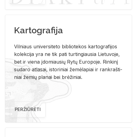
Kartografija
Vil­niaus uni­ver­si­te­to bi­b­lio­te­kos kar­to­gra­fi­jos
ko­lek­ci­ja yra ne tik pati tur­tin­giau­sia Lie­tu­vo­je,
bet ir vie­na įdo­miau­sių Rytų Eu­ro­po­je. Rin­ki­nį
su­da­ro at­la­sai, is­to­ri­niai že­mė­la­piai ir rank­raš­ti­
niai že­mių pla­nai bei brė­ži­niai.
PERŽIŪRĖTI