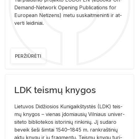
De­mand-Ne­twork Ope­ning Pub­li­ca­tions for
Eu­ro­pe­an Ne­ti­zens) metu su­skait­me­nin­ti ir at­
ver­ti lei­di­niai.
PERŽIŪRĖTI
LDK teismų knygos
Lie­tu­vos Di­džio­sios Ku­ni­gaikš­tys­tės (LDK) teis­
mų kny­gos – vie­nas įdo­miau­sių Vil­niaus uni­ver­
si­te­to bi­b­lio­te­kos is­to­ri­nių rin­ki­nių. Jį su­da­ro
be­veik šeši šim­tai 1540–1845 m. rank­raš­ti­nių
aktų kny­gų ir jų frag­men­tų. Teis­mų kny­gų tu­ri­