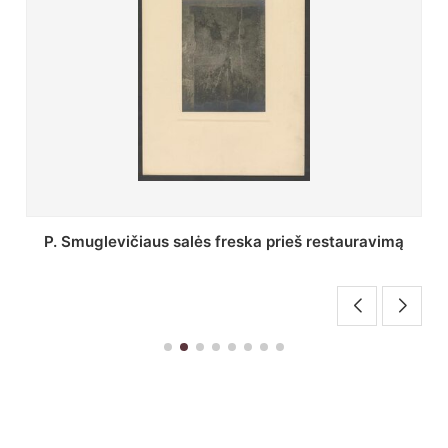
Stepono Batoro universiteto bibliotekos Profesorių
skaitykla