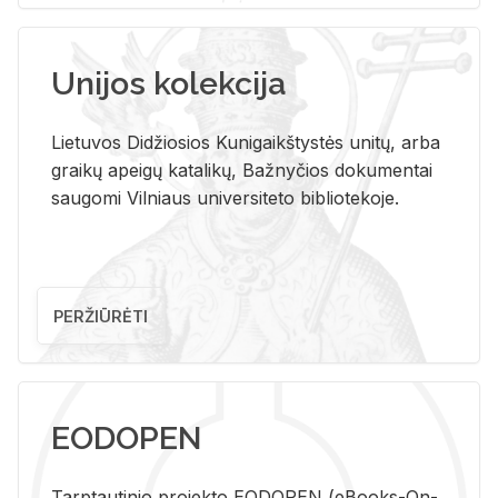
Unijos kolekcija
Lietuvos Didžiosios Kunigaikštystės unitų, arba
graikų apeigų katalikų, Bažnyčios dokumentai
saugomi Vilniaus universiteto bibliotekoje.
PERŽIŪRĖTI
EODOPEN
Tarp­tau­ti­nio pro­jek­to EO­DO­PEN (eBo­oks-On-