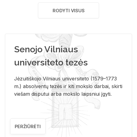
RODYTI VISUS
Senojo Vilniaus
universiteto tezės
Jėzuitiškojo Vilniaus universiteto (1579–1773
m.) absolventų tezės ir kiti mokslo darbai, skirti
viešam disputui arba mokslo laipsniui įgyti.
PERŽIŪRĖTI